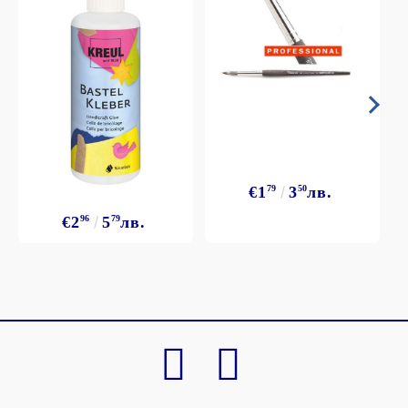
€1
79
3
50
лв.
€2
96
5
79
лв.