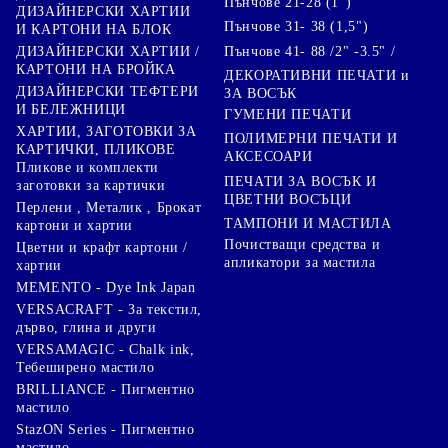
Пънчове 21-28 (1")
ДИЗАЙНЕРСКИ ХАРТИИ
Пънчове 31- 38 (1,5")
И КАРТОНИ НА БЛОК
Пънчове 41- 88 /2" -3.5" /
ДИЗАЙНЕРСКИ ХАРТИИ /
КАРТОНИ НА БРОЙКА
ДЕКОРАТИВНИ ПЕЧАТИ и
ДИЗАЙНЕРСКИ ТЕФТЕРИ
ЗА ВОСЪК
И БЕЛЕЖНИЦИ
ГУМЕНИ ПЕЧАТИ
ХАРТИИ, ЗАГОТОВКИ ЗА
ПОЛИМЕРНИ ПЕЧАТИ И
КАРТИЧКИ, ПЛИКОВЕ
АКСЕСОАРИ
Пликове и комплекти
ПЕЧАТИ ЗА ВОСЪК И
заготовки за картички
ЦВЕТНИ ВОСЪЦИ
Перлени , Металик , Брокат
ТАМПОНИ И МАСТИЛА
картони и хартии
Почистващи средства и
Цветни и крафт картони /
апликатори за мастила
хартии
MEMENTO - Dye Ink Japan
VERSACRAFT - За текстил,
дърво, глина и други
VERSAMAGIC - Chalk ink,
Тебеширено мастило
BRILLIANCE - Пигментно
мастило
StazON Series - Пигментно
мастило