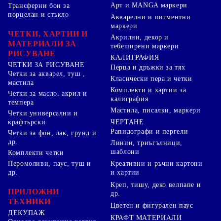
Арт и MANGA маркери
Трансферни бои за
порцелан и стъкло
Акварелни и пигментни
маркери
ЧЕТКИ, ХАРТИИ И
Акрилни, декор и
МАТЕРИАЛИ ЗА
тебеширени маркери
РИСУВАНЕ
КАЛИГРАФИЯ
ЧЕТКИ ЗА РИСУВАНЕ
Перца и дръжки за тях
Четки за акварел, туш ,
Класически пера и четки
мастила
Комплекти и хартии за
Четки за масло, акрил и
калиграфия
темпера
Мастила, писалки, маркери
Четки универсални и
ЧЕРТАНЕ
крафтърски
Рапидографи и пергели
Четки за фон, лак, грунд и
др.
Линии, триъгълници,
шаблони
Комплекти четки
Перомоливи, паус, туш и
Креативни и ръчни картони
др.
и хартии
Креп, тишу, деко велпапе и
ПРИЛОЖНИ
др.
ТЕХНИКИ
Цветен и фигурален паус
ДЕКУПАЖ
КРАФТ МАТЕРИАЛИ