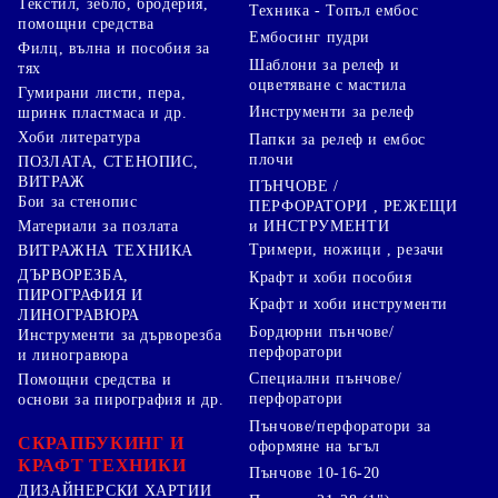
Текстил, зебло, бродерия,
Техника - Топъл ембос
помощни средства
Ембосинг пудри
Филц, вълна и пособия за
Шаблони за релеф и
тях
оцветяване с мастила
Гумирани листи, пера,
Инструменти за релеф
шринк пластмаса и др.
Хоби литература
Папки за релеф и ембос
плочи
ПОЗЛАТА, СТЕНОПИС,
ВИТРАЖ
ПЪНЧОВЕ /
Бои за стенопис
ПЕРФОРАТОРИ , РЕЖЕЩИ
Материали за позлата
и ИНСТРУМЕНТИ
Тримери, ножици , резачи
ВИТРАЖНА ТЕХНИКА
ДЪРВОРЕЗБА,
Крафт и хоби пособия
ПИРОГРАФИЯ И
Крафт и хоби инструменти
ЛИНОГРАВЮРА
Бордюрни пънчове/
Инструменти за дърворезба
перфоратори
и линогравюра
Специални пънчове/
Помощни средства и
перфоратори
основи за пирография и др.
Пънчове/перфоратори за
СКРАПБУКИНГ И
оформяне на ъгъл
КРАФТ ТЕХНИКИ
Пънчове 10-16-20
ДИЗАЙНЕРСКИ ХАРТИИ