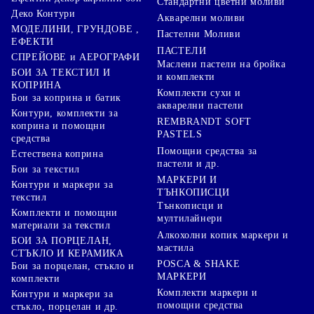
Стандартни цветни моливи
Деко Контури
Акварелни моливи
МОДЕЛИНИ, ГРУНДОВЕ ,
Пастелни Моливи
ЕФЕКТИ
ПАСТЕЛИ
СПРЕЙОВЕ и АЕРОГРАФИ
Маслени пастели на бройка
БОИ ЗА ТЕКСТИЛ И
и комплекти
КОПРИНА
Комплекти сухи и
Бои за коприна и батик
акварелни пастели
Контури, комплекти за
REMBRANDT SOFT
коприна и помощни
PASTELS
средства
Помощни средства за
Естествена коприна
пастели и др.
Бои за текстил
МАРКЕРИ И
Контури и маркери за
ТЪНКОПИСЦИ
текстил
Тънкописци и
Комплекти и помощни
мултилайнери
материали за текстил
Алкохолни копик маркери и
БОИ ЗА ПОРЦЕЛАН,
мастила
СТЪКЛО И КЕРАМИКА
POSCA & SHAKE
Бои за порцелан, стъкло и
МАРКЕРИ
комплекти
Комплекти маркери и
Контури и маркери за
помощни средства
стъкло, порцелан и др.