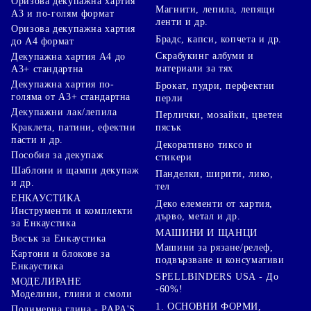
Оризова декупажна хартия
Магнити, лепила, лепящи
А3 и по-голям формат
ленти и др.
Оризова декупажна хартия
Брадс, капси, копчета и др.
до А4 формат
Скрабукинг албуми и
Декупажна хартия А4 до
материали за тях
А3+ стандартна
Декупажна хартия по-
Брокат, пудри, перфектни
голяма от А3+ стандартна
перли
Декупажни лак/лепила
Перлички, мозайки, цветен
Краклета, патини, ефектни
пясък
пасти и др.
Декоративно тиксо и
Пособия за декупаж
стикери
Шаблони и щампи декупаж
Панделки, ширити, лико,
и др.
тел
ЕНКАУСТИКА
Деко елементи от хартия,
Инструменти и комплекти
дърво, метал и др.
за Енкаустика
МАШИНИ И ЩАНЦИ
Восък за Енкаустика
Машини за рязане/релеф,
Картони и блокове за
подвързване и консумативи
Енкаустика
SPELLBINDERS USA - До
МОДЕЛИРАНЕ
-60%!
Моделини, глини и смоли
1. ОСНОВНИ ФОРМИ,
Полимерна глина - PAPA'S