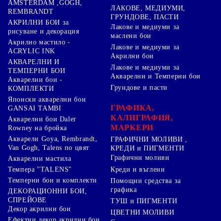
AMSTERDAM ,GOGH,
ЛАКОВЕ, МЕДИУМИ,
REMBRANDT
ГРУНДОВЕ, ПАСТИ
АКРИЛНИ БОИ за
Лакове и медиуми за
рисуване и декорация
маслени бои
Акрилно мастило -
Лакове и медиуми за
ACRYLIC INK
Акрилни бои
АКВАРЕЛНИ И
Лакове и медиуми за
ТЕМПЕРНИ БОИ
Акварелни и Темперни бои
Акварелни бои -
Грундове и пасти
КОМПЛЕКТИ
Японски акварелни бои
ГРАФИКА,
GANSAI TAMBI
КАЛИГРАФИЯ,
Акварелни бои Daler
МАРКЕРИ
Rowney на бройка
Акварели Goya, Rembrandt,
ГРАФИЧНИ МОЛИВИ ,
Van Gogh, Talens по цвят
КРЕДИ и ПИГМЕНТИ
Графични моливи
Акварелни мастила
Креди и въглени
Темпера "TALENS"
Темперни бои и комплекти
Помощни средства за
графика
ДЕКОРАЦИОННИ БОИ,
СПРЕЙОВЕ
ТУШ и ПИГМЕНТИ
Декор акрилни бои
ЦВЕТНИ МОЛИВИ
Ефектни декор акрилни бои