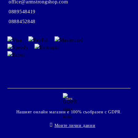
office@armstrongshop.com
0889548419
0888452848
GDPR
Нашият онлайн магазин е 100% съобразен с GDPR.
Моите лични данни