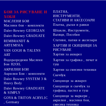
БОИ ЗА РИСУВАНЕ И
ПЛАТНА,
ИНСТРУМЕНТИ,
ХОБИ
СТАТИВИ И АКСЕСОАРИ
МАСЛЕНИ БОИ
Платна, дъски и рамки
Маслени бои - комплекти
Шпакли, Инструменти,
Daler-Rowney GEORGIAN
Валяци, Пособия
Daler-Rowney GRADUATE
Стативи, папки и аксесоари
REMBRANDT &
ARTEMISIA
ХАРТИИ И СКИЦНИЦИ ЗА
РИСУВАНЕ
VAN GOGH & TALENS
Хартии за акварел
ART
Хартии за графика , печат и
Водоразредими Маслени
туш
Бои H2OIL
АКРИЛНИ БОИ
Хартии за смесени техники
Акрилни Бои - комплекти
Скечбук
Daler Rowney SYSTEM 3 &
Скицници за акварел
Heavy Body
Скицници и скечбук за
Daler Rowney GRADUATE
графика, пастел и туш
& SIMPLY
Скицници за маркери ,
GOYA & TRITON АCRYLIC
акрилни , маслени бои,
, Germany
смесена техника