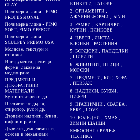
ЕТИКЕТИ, ТАГОВЕ
CLAY
2. ОРНАМЕНТИ ,
Полимерна глина - FIMO
АЖУРНИ ФОРМИ , ЪГЛИ
PROFESSIONAL
Полимерна глина - FIMO
3. РАМКИ , КАРТИЧКИ ,
SOFT, FIMO EFFECT
КУТИИ , ПЛИКОВЕ
Полимерна глина -
4. ЦВЕТЯ , ЛИСТА ,
SCULPEY PREMO USA
КЛОНКИ , РАСТЕНИЯ
Молдове, текстури и
5. БОРДЮРИ , ПАНДЕЛКИ
отливки
, ШИРИТИ
Инструменти, режещи
6. ЖИВОТНИ , ПТИЦИ ,
форми, лакове за
МОРСКИ
моделиране
7. ПРЕДМЕТИ, БИТ, ХОРА
ПРЕДМЕТИ И
, ПЕЙЗАЖ
ДЕКОРАТИВНИ
8. НАДПИСИ, БУКВИ,
МАТЕРИАЛИ
ЦИФРИ
Кутии от дърво и др.
Предмети от дърво,
9. ПРАЗНИЧНИ , СВАТБА ,
стиропор, pvc и др.
БЕБЕ , LOVE
Дървени надписи, букви,
10. КОЛЕДНИ , XMAS ,
цифри и рамки
ЗИМНИ ЩАНЦИ
Дървени деко елементи,
ЕМБОСИНГ / РЕЛЕФ
основи и механизми
ТЕХНИКА