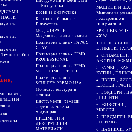
дърво, метал и др
Инструменти и комплекти
ника
за Енкаустика
МАШИНИ И ЩА
МЕДИУМИ,
Восък за Енкаустика
Машини за рязане
 ПАСТИ
подвързване и
Картони и блокове за
диуми за
консумативи
Енкаустика
МОДЕЛИРАНЕ
SPELLBINDERS U
Моделини, глини и смоли
-60%!
диуми за
и
Полимерна глина - PAPA'S
1. ОСНОВНИ ФО
CLAY
ЕТИКЕТИ, ТАГО
диуми за
Полимерна глина - FIMO
 Темперни бои
2. ОРНАМЕНТИ ,
PROFESSIONAL
АЖУРНИ ФОРМИ 
пасти
Полимерна глина - FIMO
3. РАМКИ , КАРТ
SOFT, FIMO EFFECT
КУТИИ , ПЛИКО
,
Полимерна глина -
4. ЦВЕТЯ , ЛИСТ
ФИЯ,
SCULPEY PREMO USA
КЛОНКИ , РАСТ
И
Молдове, текстури и
5. БОРДЮРИ , 
МОЛИВИ ,
отливки
, ШИРИТИ
ПИГМЕНТИ
Инструменти, режещи
6. ЖИВОТНИ , П
оливи
форми, лакове за
МОРСКИ
моделиране
лени
7. ПРЕДМЕТИ, Б
ПРЕДМЕТИ И
дства за
, ПЕЙЗАЖ
ДЕКОРАТИВНИ
МАТЕРИАЛИ
8. НАДПИСИ, БУ