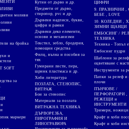
ГМЕНТИ
Кутии от дърво и др.
ЦИФРИ
Предмети от дърво,
ОЛИВИ
9. ПРАЗНИЧНИ , 
стиропор, pvc и др.
БЕБЕ , LOVE
цветни моливи
Дървени надписи, букви,
10. КОЛЕДНИ , X
моливи
цифри и рамки
ЗИМНИ ЩАНЦИ
оливи
Дървени деко елементи,
ЕМБОСИНГ / РЕ
основи и механизми
ТЕХНИКА
Текстил, зебло, бродерия,
тели на бройка
Техника - Топъл 
помощни средства
Ембосинг пудри
Филц, вълна и пособия за
ухи и
Шаблони за релеф
тях
астели
оцветяване с маст
Гумирани листи, пера,
T SOFT
Инструменти за р
шринк пластмаса и др.
Папки за релеф и
Хоби литература
дства за
плочи
ПОЗЛАТА, СТЕНОПИС,
.
ПЪНЧОВЕ /
ВИТРАЖ
И
ПЕРФОРАТОРИ ,
Бои за стенопис
ЦИ
РЕЖЕЩИ и
Материали за позлата
ИНСТРУМЕНТИ
 и
ВИТРАЖНА ТЕХНИКА
ри
Тримери, ножици 
ДЪРВОРЕЗБА,
Крафт и хоби пос
опик маркери
ПИРОГРАФИЯ И
ЛИНОГРАВЮРА
Крафт и хоби инс
Инструменти за дърворезба