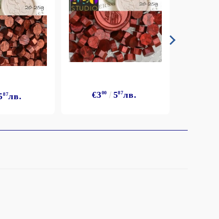
€3
€3
00
5
87
лв.
5
87
лв.