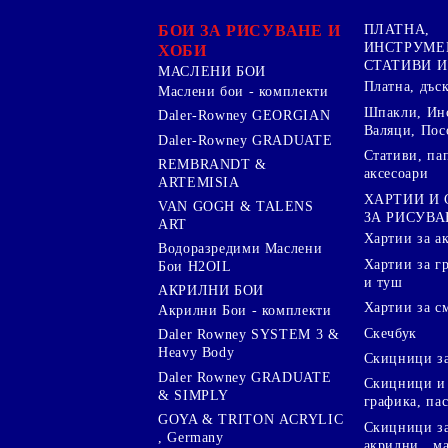
БОИ ЗА РИСУВАНЕ И
ПЛАТНА,
ИНСТРУМЕ
ХОБИ
СТАТИВИ И
МАСЛЕНИ БОИ
Платна, дъс
Маслени бои - комплекти
Шпакли, Ин
Daler-Rowney GEORGIAN
Валяци, Пос
Daler-Rowney GRADUATE
Стативи, па
REMBRANDT &
аксесоари
ARTEMISIA
ХАРТИИ И
VAN GOGH & TALENS
ЗА РИСУВА
ART
Хартии за а
Водоразредими Маслени
Хартии за гр
Бои H2OIL
и туш
АКРИЛНИ БОИ
Хартии за с
Акрилни Бои - комплекти
Скечбук
Daler Rowney SYSTEM 3 &
Heavy Body
Скицници за
Daler Rowney GRADUATE
Скицници и 
& SIMPLY
графика, па
GOYA & TRITON АCRYLIC
Скицници за
, Germany
акрилни , м