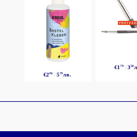
€1
79
3
50
л
€2
96
5
79
лв.