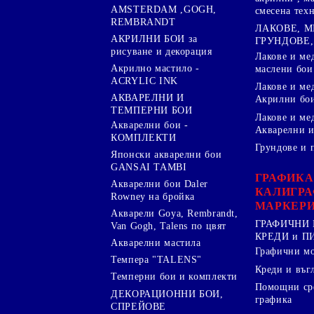
AMSTERDAM ,GOGH,
смесена тех
REMBRANDT
ЛАКОВЕ, 
АКРИЛНИ БОИ за
ГРУНДОВЕ,
рисуване и декорация
Лакове и ме
Акрилно мастило -
маслени бои
ACRYLIC INK
Лакове и ме
АКВАРЕЛНИ И
Акрилни бо
ТЕМПЕРНИ БОИ
Лакове и ме
Акварелни бои -
Акварелни и
КОМПЛЕКТИ
Грундове и 
Японски акварелни бои
GANSAI TAMBI
ГРАФИКА
Акварелни бои Daler
КАЛИГРА
Rowney на бройка
МАРКЕР
Акварели Goya, Rembrandt,
ГРАФИЧНИ 
Van Gogh, Talens по цвят
КРЕДИ и 
Акварелни мастила
Графични м
Темпера "TALENS"
Креди и въг
Темперни бои и комплекти
Помощни сре
ДЕКОРАЦИОННИ БОИ,
графика
СПРЕЙОВЕ