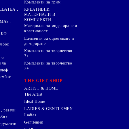
Комплекти за грим
СВАТБА ,
КРЕАТИВНИ
МАТЕРИАЛИ И
КОМПЛЕКТИ
MAS ,
Mатериали за моделиране и
креативност
ЛЕФ
Елементи за оцветяване и
декориране
ембос
Комплекти за творчество
3+
 и
ила
Комплекти за творчество
7+
елеф
 ембос
THE GIFT SHOP
ARTIST & HOME
The Artist
Ideal Home
LADIES & GENTLEMEN
, резачи
Ladies
обия
Gentlemen
трументи