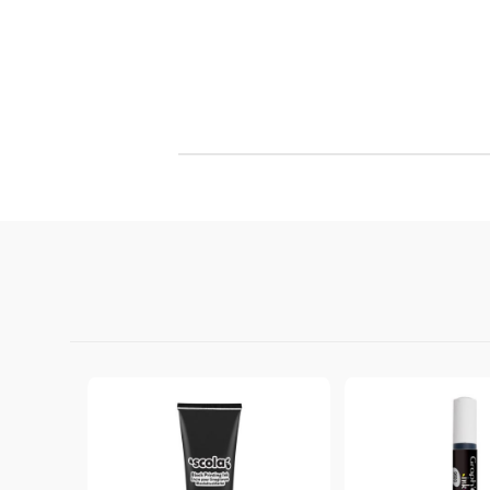
Филц, вълна и пособия за тях
Гумирани листи, пера, шринк пластмаса и др.
Хоби литература
ТАМПОНИ И МАСТИЛА
ДЕКОРАТ
ВОСЪК
Почистващи средства и апликатори за
ГУМЕНИ
мастила
ПОЛИМЕ
MEMENTO - Dye Ink Japan
АКСЕСО
VERSACRAFT - За текстил, дърво,
ПЕЧАТИ 
глина и други
ВОСЪЦИ
VERSAMAGIC - Chalk ink,
Тебеширено мастило
BRILLIANCE - Пигментно мастило