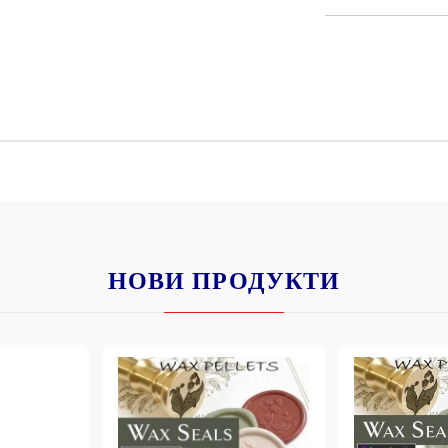
К
К
ИВНИ И ПЕЧАТИ ЗА
ХАРТИИ, ЗАГОТОВКИ ЗА
КАРТИЧКИ, ПЛИКОВЕ
 ПЕЧАТИ
Пликове и комплекти загото
картички
РНИ ПЕЧАТИ И
НОВИ ПРОДУКТИ
АРИ
Перлени , Металик , Брокат 
хартии
ЗА ВОСЪК И ЦВЕТНИ
Цветни и крафт картони / х
Креативни и ръчни картони 
Креп, тишу, деко велпапе и д
Цветен и фигурален паус