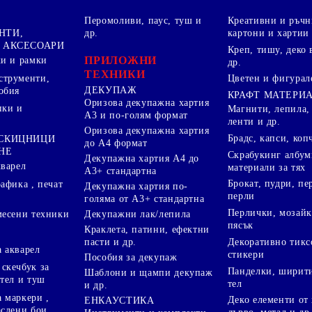
Перомоливи, паус, туш и
Креативни и ръчн
НТИ,
др.
картони и хартии
 АКСЕСОАРИ
Креп, тишу, деко 
ПРИЛОЖНИ
ки и рамки
др.
ТЕХНИКИ
струменти,
Цветен и фигурал
ДЕКУПАЖ
обия
КРАФТ МАТЕРИ
Оризова декупажна хартия
пки и
Магнити, лепила,
А3 и по-голям формат
ленти и др.
Оризова декупажна хартия
Брадс, капси, коп
 СКИЦНИЦИ
до А4 формат
НЕ
Скрабукинг албум
Декупажна хартия А4 до
кварел
материали за тях
А3+ стандартна
Брокат, пудри, п
афика , печат
Декупажна хартия по-
перли
голяма от А3+ стандартна
Перлички, мозайк
Декупажни лак/лепила
месени техники
пясък
Краклета, патини, ефектни
пасти и др.
Декоративно тикс
 акварел
стикери
Пособия за декупаж
скечбук за
Панделки, ширити
Шаблони и щампи декупаж
стел и туш
тел
и др.
 маркери ,
Деко елементи от 
ЕНКАУСТИКА
аслени бои,