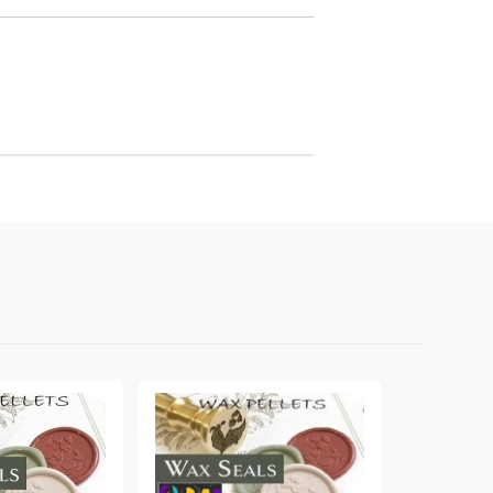
онтури и маркери за текстил
LOVE
омплекти и помощни материали за текстил
10. КОЛЕДНИ , XMAS , ЗИМНИ
ЩАНЦИ
ЕМБОСИНГ / РЕЛЕФ ТЕХНИКА
вки за
Техника - Топъл ембос
Ембосинг пудри
картони и
Шаблони за релеф и оцветяване с
мастила
артии
Инструменти за релеф
и хартии
Папки за релеф и ембос плочи
р.