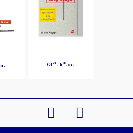
Моят профил
€3
53
6
90
лв.
в.
Вход
Регистрация
BGN
EUR
BG
EN