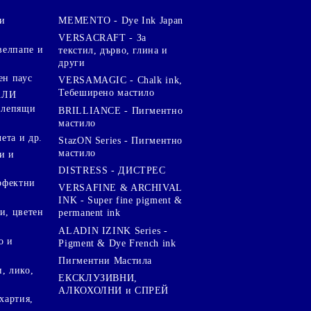
и
MEMENTO - Dye Ink Japan
VERSACRAFT - За
велпапе и
текстил, дърво, глина и
други
ен паус
VERSAMAGIC - Chalk ink,
Тебеширено мастило
АЛИ
 лепящи
BRILLIANCE - Пигментно
мастило
чета и др.
StazON Series - Пигментно
мастило
и и
DISTRESS - ДИСТРЕС
ерфектни
VERSAFINE & ARCHIVAL
INK - Super fine pigment &
и, цветен
permanent ink
ALADIN IZINK Series -
о и
Pigment & Dye French ink
Пигментни Мастила
, лико,
ЕКСКЛУЗИВНИ,
АЛКОХОЛНИ и СПРЕЙ
хартия,