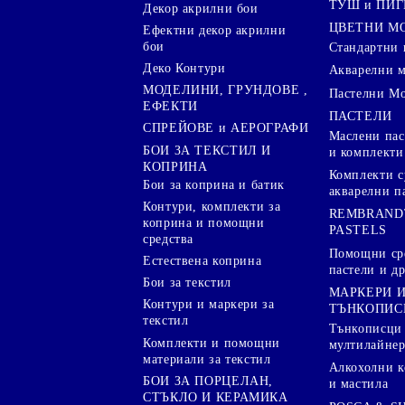
ТУШ и ПИ
Декор акрилни бои
ЦВЕТНИ М
Ефектни декор акрилни
бои
Стандартни 
Деко Контури
Акварелни 
МОДЕЛИНИ, ГРУНДОВЕ ,
Пастелни М
ЕФЕКТИ
ПАСТЕЛИ
СПРЕЙОВЕ и АЕРОГРАФИ
Маслени пас
БОИ ЗА ТЕКСТИЛ И
и комплекти
КОПРИНА
Комплекти с
Бои за коприна и батик
акварелни п
Контури, комплекти за
REMBRAND
коприна и помощни
PASTELS
средства
Помощни сре
Естествена коприна
пастели и др
Бои за текстил
МАРКЕРИ 
Контури и маркери за
ТЪНКОПИС
текстил
Тънкописци
Комплекти и помощни
мултилайне
материали за текстил
Алкохолни к
БОИ ЗА ПОРЦЕЛАН,
и мастила
СТЪКЛО И КЕРАМИКА