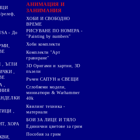
.
АНИМАЦИЯ И
НЦИ
ЗАНИМАНИЯ
/релеф,
ХОБИ И СВОБОДНО
ВРЕМЕ
РИСУВАНЕ ПО НОМЕРА -
SA - До
"Painting by numbers"
Хоби комплекти
РМИ,
ВЕ
Комплекти "Арт
гравиране"
, ЪГЛИ
3D Оригами и хартии, 3D
пъзели
ИЧКИ ,
ВЕ
Ръчен САПУН и СВЕЩИ
А ,
Сглобяеми модели,
ЕНИЯ
миниатюри & Warhammer
ПАНДЕЛКИ
40k
Квилинг техника -
ТИЦИ ,
материали
БОИ ЗА ЛИЦЕ И ТЯЛО
ИТ, ХОРА
Единични цветове за грим
Пособия за грим
КВИ,