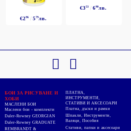
€3
53
6
90
лв.
€2
96
5
79
лв.
БОИ ЗА РИСУВАНЕ И
ПЛАТНА,
ИНСТРУМЕНТИ,
ХОБИ
СТАТИВИ И АКСЕСОАРИ
МАСЛЕНИ БОИ
Платна, дъски и рамки
Маслени бои - комплекти
Шпакли, Инструменти,
Daler-Rowney GEORGIAN
Валяци, Пособия
Daler-Rowney GRADUATE
Стативи, папки и аксесоари
REMBRANDT &