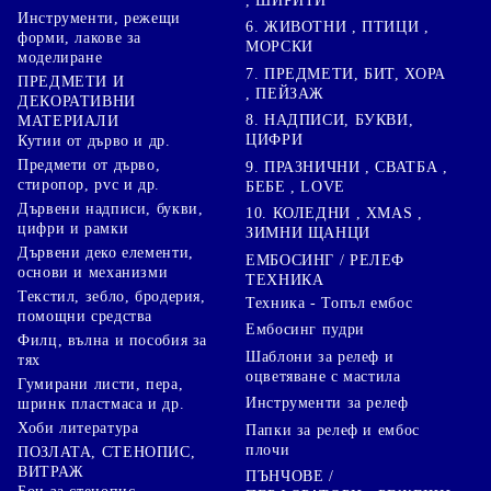
, ШИРИТИ
Инструменти, режещи
6. ЖИВОТНИ , ПТИЦИ ,
форми, лакове за
МОРСКИ
моделиране
7. ПРЕДМЕТИ, БИТ, ХОРА
ПРЕДМЕТИ И
, ПЕЙЗАЖ
ДЕКОРАТИВНИ
8. НАДПИСИ, БУКВИ,
МАТЕРИАЛИ
ЦИФРИ
Кутии от дърво и др.
Предмети от дърво,
9. ПРАЗНИЧНИ , СВАТБА ,
стиропор, pvc и др.
БЕБЕ , LOVE
Дървени надписи, букви,
10. КОЛЕДНИ , XMAS ,
цифри и рамки
ЗИМНИ ЩАНЦИ
Дървени деко елементи,
ЕМБОСИНГ / РЕЛЕФ
основи и механизми
ТЕХНИКА
Текстил, зебло, бродерия,
Техника - Топъл ембос
помощни средства
Ембосинг пудри
Филц, вълна и пособия за
Шаблони за релеф и
тях
оцветяване с мастила
Гумирани листи, пера,
Инструменти за релеф
шринк пластмаса и др.
Хоби литература
Папки за релеф и ембос
плочи
ПОЗЛАТА, СТЕНОПИС,
ВИТРАЖ
ПЪНЧОВЕ /