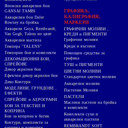
Японски акварелни бои
ГРАФИКА,
GANSAI TAMBI
КАЛИГРАФИЯ,
Акварелни бои Daler
МАРКЕРИ
Rowney на бройка
Акварели Goya, Rembrandt,
ГРАФИЧНИ МОЛИВИ ,
Van Gogh, Talens по цвят
КРЕДИ и ПИГМЕНТИ
Графични моливи
Акварелни мастила
Креди и въглени
Темпера "TALENS"
Темперни бои и комплекти
Помощни средства за
графика
ДЕКОРАЦИОННИ БОИ,
СПРЕЙОВЕ
ТУШ и ПИГМЕНТИ
Декор акрилни бои
ЦВЕТНИ МОЛИВИ
Ефектни декор акрилни бои
Стандартни цветни моливи
Деко Контури
Акварелни моливи
МОДЕЛИНИ, ГРУНДОВЕ ,
Пастелни Моливи
ЕФЕКТИ
ПАСТЕЛИ
СПРЕЙОВЕ и АЕРОГРАФИ
Маслени пастели на бройка
БОИ ЗА ТЕКСТИЛ И
и комплекти
КОПРИНА
Комплекти сухи и
Бои за коприна и батик
акварелни пастели
Контури, комплекти за
REMBRANDT SOFT
коприна и помощни