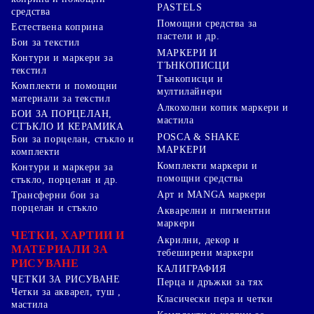
PASTELS
средства
Помощни средства за
Естествена коприна
пастели и др.
Бои за текстил
МАРКЕРИ И
Контури и маркери за
ТЪНКОПИСЦИ
текстил
Тънкописци и
Комплекти и помощни
мултилайнери
материали за текстил
Алкохолни копик маркери и
БОИ ЗА ПОРЦЕЛАН,
мастила
СТЪКЛО И КЕРАМИКА
POSCA & SHAKE
Бои за порцелан, стъкло и
МАРКЕРИ
комплекти
Комплекти маркери и
Контури и маркери за
помощни средства
стъкло, порцелан и др.
Арт и MANGA маркери
Трансферни бои за
порцелан и стъкло
Акварелни и пигментни
маркери
ЧЕТКИ, ХАРТИИ И
Акрилни, декор и
МАТЕРИАЛИ ЗА
тебеширени маркери
РИСУВАНЕ
КАЛИГРАФИЯ
ЧЕТКИ ЗА РИСУВАНЕ
Перца и дръжки за тях
Четки за акварел, туш ,
Класически пера и четки
мастила