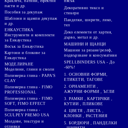
Краклета, патини, ефектни
пясък
пасти и др.
Декоративно тиксо и
Пособия за декупаж
стикери
Шаблони и щампи декупаж
Панделки, ширити, лико,
и др.
тел
ЕНКАУСТИКА
Деко елементи от хартия,
Инструменти и комплекти
дърво, метал и др.
за Енкаустика
МАШИНИ И ЩАНЦИ
Восък за Енкаустика
Машини за рязане/релеф,
Картони и блокове за
подвързване и консумативи
Енкаустика
SPELLBINDERS USA - До
МОДЕЛИРАНЕ
-60%!
Моделини, глини и смоли
1. ОСНОВНИ ФОРМИ,
Полимерна глина - PAPA'S
ЕТИКЕТИ, ТАГОВЕ
CLAY
2. ОРНАМЕНТИ ,
Полимерна глина - FIMO
АЖУРНИ ФОРМИ , ЪГЛИ
PROFESSIONAL
Полимерна глина - FIMO
3. РАМКИ , КАРТИЧКИ ,
SOFT, FIMO EFFECT
КУТИИ , ПЛИКОВЕ
Полимерна глина -
4. ЦВЕТЯ , ЛИСТА ,
SCULPEY PREMO USA
КЛОНКИ , РАСТЕНИЯ
Молдове, текстури и
5. БОРДЮРИ , ПАНДЕЛКИ
отливки