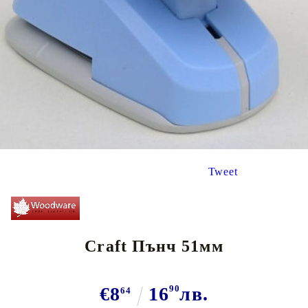
Tweet
Craft Пънч 51мм
€8
16
90
лв.
64