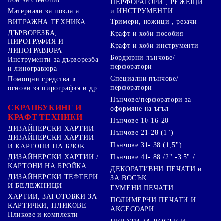
Бои за стенопис
ПЕРФОРАТОРИ , РЕЖЕЩИ
Материали за позлата
и ИНСТРУМЕНТИ
Тримери, ножици , резачи
ВИТРАЖНА ТЕХНИКА
ДЪРВОРЕЗБА,
Крафт и хоби пособия
ПИРОГРАФИЯ И
Крафт и хоби инструменти
ЛИНОГРАВЮРА
Бордюрни пънчове/
Инструменти за дърворезба
перфоратори
и линогравюра
Специални пънчове/
Помощни средства и
перфоратори
основи за пирография и др.
Пънчове/перфоратори за
СКРАПБУКИНГ И
оформяне на ъгъл
КРАФТ ТЕХНИКИ
Пънчове 10-16-20
ДИЗАЙНЕРСКИ ХАРТИИ
Пънчове 21-28 (1")
ДИЗАЙНЕРСКИ ХАРТИИ
Пънчове 31- 38 (1,5")
И КАРТОНИ НА БЛОК
Пънчове 41- 88 /2" -3.5" /
ДИЗАЙНЕРСКИ ХАРТИИ /
КАРТОНИ НА БРОЙКА
ДЕКОРАТИВНИ ПЕЧАТИ и
ДИЗАЙНЕРСКИ ТЕФТЕРИ
ЗА ВОСЪК
И БЕЛЕЖНИЦИ
ГУМЕНИ ПЕЧАТИ
ХАРТИИ, ЗАГОТОВКИ ЗА
ПОЛИМЕРНИ ПЕЧАТИ И
КАРТИЧКИ, ПЛИКОВЕ
АКСЕСОАРИ
Пликове и комплекти