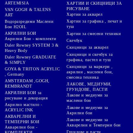
ARTEMISIA
ХАРТИИ И СКИЦНИЦИ ЗА
РИСУВАНЕ
VAN GOGH & TALENS
Хартии за акварел
ART
Хартии за графика , печат и
Водоразредими Маслени
туш
Бои H2OIL
АКРИЛНИ БОИ
Хартии за смесени техники
Акрилни Бои - комплекти
Скечбук
Daler Rowney SYSTEM 3 &
Скицници за акварел
Heavy Body
Скицници и скечбук за
Daler Rowney GRADUATE
графика, пастел и туш
& SIMPLY
Скицници за маркери ,
GOYA & TRITON АCRYLIC
акрилни , маслени бои,
, Germany
смесена техника
AMSTERDAM ,GOGH,
ЛАКОВЕ, МЕДИУМИ,
REMBRANDT
ГРУНДОВЕ, ПАСТИ
АКРИЛНИ БОИ за
Лакове и медиуми за
рисуване и декорация
маслени бои
Акрилно мастило -
Лакове и медиуми за
ACRYLIC INK
Акрилни бои
АКВАРЕЛНИ И
Лакове и медиуми за
ТЕМПЕРНИ БОИ
Акварелни и Темперни бои
Акварелни бои -
Грундове и пасти
КОМПЛЕКТИ