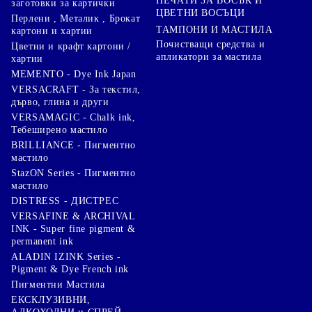
ПЕЧАТИ ЗА ВОСЪК И
заготовки за картички
ЦВЕТНИ ВОСЪЦИ
Перлени , Металик , Брокат
ТАМПОНИ И МАСТИЛА
картони и хартии
Почистващи средства и
Цветни и крафт картони /
апликатори за мастила
хартии
MEMENTO - Dye Ink Japan
VERSACRAFT - За текстил,
дърво, глина и други
VERSAMAGIC - Chalk ink,
Тебеширено мастило
BRILLIANCE - Пигментно
мастило
StazON Series - Пигментно
мастило
DISTRESS - ДИСТРЕС
VERSAFINE & ARCHIVAL
INK - Super fine pigment &
permanent ink
ALADIN IZINK Series -
Pigment & Dye French ink
Пигментни Мастила
ЕКСКЛУЗИВНИ,