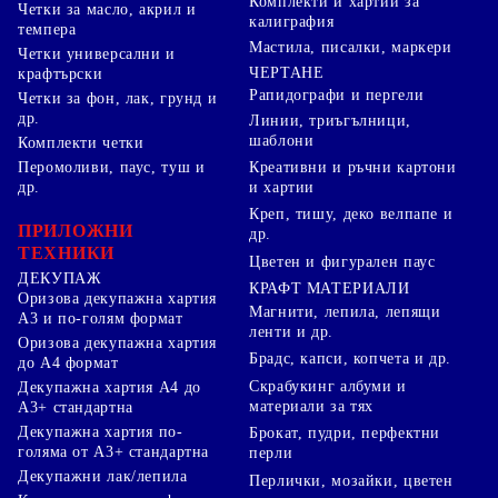
Комплекти и хартии за
Четки за масло, акрил и
калиграфия
темпера
Мастила, писалки, маркери
Четки универсални и
ЧЕРТАНЕ
крафтърски
Рапидографи и пергели
Четки за фон, лак, грунд и
др.
Линии, триъгълници,
шаблони
Комплекти четки
Перомоливи, паус, туш и
Креативни и ръчни картони
др.
и хартии
Креп, тишу, деко велпапе и
ПРИЛОЖНИ
др.
ТЕХНИКИ
Цветен и фигурален паус
ДЕКУПАЖ
КРАФТ МАТЕРИАЛИ
Оризова декупажна хартия
Магнити, лепила, лепящи
А3 и по-голям формат
ленти и др.
Оризова декупажна хартия
Брадс, капси, копчета и др.
до А4 формат
Скрабукинг албуми и
Декупажна хартия А4 до
материали за тях
А3+ стандартна
Декупажна хартия по-
Брокат, пудри, перфектни
голяма от А3+ стандартна
перли
Декупажни лак/лепила
Перлички, мозайки, цветен