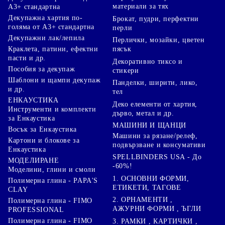
материали за тях
А3+ стандартна
Декупажна хартия по-
Брокат, пудри, перфектни
голяма от А3+ стандартна
перли
Декупажни лак/лепила
Перлички, мозайки, цветен
Краклета, патини, ефектни
пясък
пасти и др.
Декоративно тиксо и
Пособия за декупаж
стикери
Шаблони и щампи декупаж
Панделки, ширити, лико,
и др.
тел
ЕНКАУСТИКА
Деко елементи от хартия,
Инструменти и комплекти
дърво, метал и др.
за Енкаустика
МАШИНИ И ЩАНЦИ
Восък за Енкаустика
Машини за рязане/релеф,
Картони и блокове за
подвързване и консумативи
Енкаустика
SPELLBINDERS USA - До
МОДЕЛИРАНЕ
-60%!
Моделини, глини и смоли
1. ОСНОВНИ ФОРМИ,
Полимерна глина - PAPA'S
ЕТИКЕТИ, ТАГОВЕ
CLAY
2. ОРНАМЕНТИ ,
Полимерна глина - FIMO
АЖУРНИ ФОРМИ , ЪГЛИ
PROFESSIONAL
Полимерна глина - FIMO
3. РАМКИ , КАРТИЧКИ ,