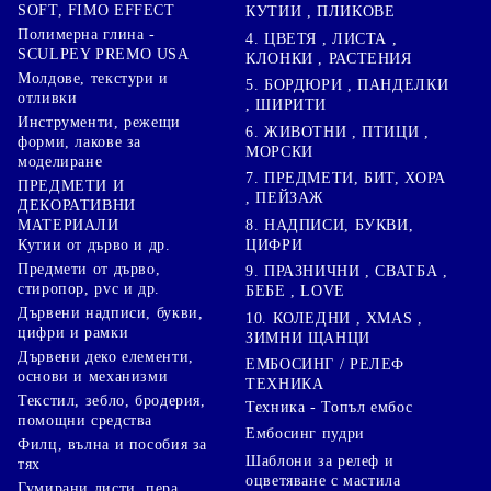
SOFT, FIMO EFFECT
КУТИИ , ПЛИКОВЕ
Полимерна глина -
4. ЦВЕТЯ , ЛИСТА ,
SCULPEY PREMO USA
КЛОНКИ , РАСТЕНИЯ
Молдове, текстури и
5. БОРДЮРИ , ПАНДЕЛКИ
отливки
, ШИРИТИ
Инструменти, режещи
6. ЖИВОТНИ , ПТИЦИ ,
форми, лакове за
МОРСКИ
моделиране
7. ПРЕДМЕТИ, БИТ, ХОРА
ПРЕДМЕТИ И
, ПЕЙЗАЖ
ДЕКОРАТИВНИ
8. НАДПИСИ, БУКВИ,
МАТЕРИАЛИ
ЦИФРИ
Кутии от дърво и др.
Предмети от дърво,
9. ПРАЗНИЧНИ , СВАТБА ,
стиропор, pvc и др.
БЕБЕ , LOVE
Дървени надписи, букви,
10. КОЛЕДНИ , XMAS ,
цифри и рамки
ЗИМНИ ЩАНЦИ
Дървени деко елементи,
ЕМБОСИНГ / РЕЛЕФ
основи и механизми
ТЕХНИКА
Текстил, зебло, бродерия,
Техника - Топъл ембос
помощни средства
Ембосинг пудри
Филц, вълна и пособия за
Шаблони за релеф и
тях
оцветяване с мастила
Гумирани листи, пера,