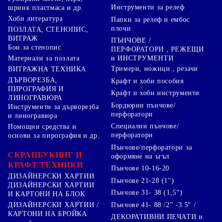
Инструменти за релеф
шринк пластмаса и др.
Хоби литература
Папки за релеф и ембос
плочи
ПОЗЛАТА, СТЕНОПИС,
ВИТРАЖ
ПЪНЧОВЕ /
Бои за стенопис
ПЕРФОРАТОРИ , РЕЖЕЩИ
Материали за позлата
и ИНСТРУМЕНТИ
Тримери, ножици , резачи
ВИТРАЖНА ТЕХНИКА
ДЪРВОРЕЗБА,
Крафт и хоби пособия
ПИРОГРАФИЯ И
Крафт и хоби инструменти
ЛИНОГРАВЮРА
Бордюрни пънчове/
Инструменти за дърворезба
перфоратори
и линогравюра
Специални пънчове/
Помощни средства и
перфоратори
основи за пирография и др.
Пънчове/перфоратори за
СКРАПБУКИНГ И
оформяне на ъгъл
КРАФТ ТЕХНИКИ
Пънчове 10-16-20
ДИЗАЙНЕРСКИ ХАРТИИ
Пънчове 21-28 (1")
ДИЗАЙНЕРСКИ ХАРТИИ
Пънчове 31- 38 (1,5")
И КАРТОНИ НА БЛОК
Пънчове 41- 88 /2" -3.5" /
ДИЗАЙНЕРСКИ ХАРТИИ /
КАРТОНИ НА БРОЙКА
ДЕКОРАТИВНИ ПЕЧАТИ и