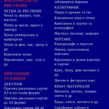
МАТЕРИАЛИ ЗА
тебеширени маркери
РИСУВАНЕ
КАЛИГРАФИЯ
ЧЕТКИ ЗА РИСУВАНЕ
Перца и дръжки за тях
Четки за акварел, туш ,
Класически пера и четки
мастила
Комплекти и хартии за
Четки за масло, акрил и
калиграфия
темпера
Мастила, писалки, маркери
Четки универсални и
ЧЕРТАНЕ
крафтърски
Рапидографи и пергели
Четки за фон, лак, грунд и
др.
Линии, триъгълници,
шаблони
Комплекти четки
Перомоливи, паус, туш и
Креативни и ръчни картони
др.
и хартии
Креп, тишу, деко велпапе и
ПРИЛОЖНИ
др.
ТЕХНИКИ
Цветен и фигурален паус
ДЕКУПАЖ
КРАФТ МАТЕРИАЛИ
Оризова декупажна хартия
Магнити, лепила, лепящи
А3 и по-голям формат
ленти и др.
Оризова декупажна хартия
Брадс, капси, копчета и др.
до А4 формат
Скрабукинг албуми и
Декупажна хартия А4 до