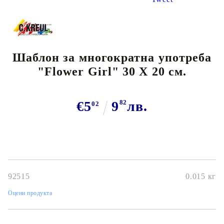
Шаблон за многократна употреба
"Flower Girl" 30 Х 20 см.
€5
9
82
лв.
02
92515
0.015
кг
Оцени продукта