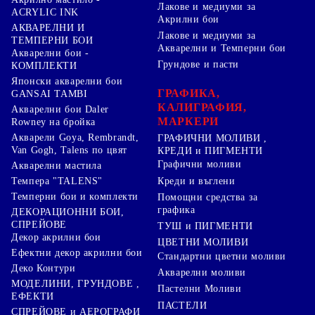
Лакове и медиуми за
ACRYLIC INK
Акрилни бои
АКВАРЕЛНИ И
Лакове и медиуми за
ТЕМПЕРНИ БОИ
Акварелни и Темперни бои
Акварелни бои -
Грундове и пасти
КОМПЛЕКТИ
Японски акварелни бои
ГРАФИКА,
GANSAI TAMBI
КАЛИГРАФИЯ,
Акварелни бои Daler
МАРКЕРИ
Rowney на бройка
Акварели Goya, Rembrandt,
ГРАФИЧНИ МОЛИВИ ,
Van Gogh, Talens по цвят
КРЕДИ и ПИГМЕНТИ
Графични моливи
Акварелни мастила
Креди и въглени
Темпера "TALENS"
Темперни бои и комплекти
Помощни средства за
графика
ДЕКОРАЦИОННИ БОИ,
СПРЕЙОВЕ
ТУШ и ПИГМЕНТИ
Декор акрилни бои
ЦВЕТНИ МОЛИВИ
Ефектни декор акрилни бои
Стандартни цветни моливи
Деко Контури
Акварелни моливи
МОДЕЛИНИ, ГРУНДОВЕ ,
Пастелни Моливи
ЕФЕКТИ
ПАСТЕЛИ
СПРЕЙОВЕ и АЕРОГРАФИ