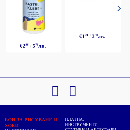
€1
79
3
50
лв.
€2
96
5
79
лв.
БОИ ЗА РИСУВАНЕ И
ПЛАТНА,
ИНСТРУМЕНТИ,
ХОБИ
СТАТИВИ И АКСЕСОАРИ