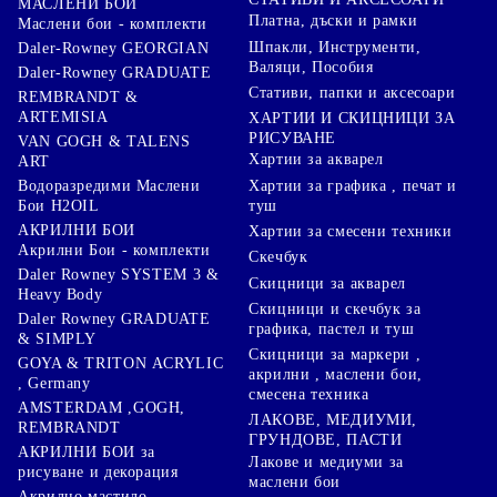
МАСЛЕНИ БОИ
Платна, дъски и рамки
Маслени бои - комплекти
Шпакли, Инструменти,
Daler-Rowney GEORGIAN
Валяци, Пособия
Daler-Rowney GRADUATE
Стативи, папки и аксесоари
REMBRANDT &
ARTEMISIA
ХАРТИИ И СКИЦНИЦИ ЗА
РИСУВАНЕ
VAN GOGH & TALENS
Хартии за акварел
ART
Хартии за графика , печат и
Водоразредими Маслени
туш
Бои H2OIL
АКРИЛНИ БОИ
Хартии за смесени техники
Акрилни Бои - комплекти
Скечбук
Daler Rowney SYSTEM 3 &
Скицници за акварел
Heavy Body
Скицници и скечбук за
Daler Rowney GRADUATE
графика, пастел и туш
& SIMPLY
Скицници за маркери ,
GOYA & TRITON АCRYLIC
акрилни , маслени бои,
, Germany
смесена техника
AMSTERDAM ,GOGH,
ЛАКОВЕ, МЕДИУМИ,
REMBRANDT
ГРУНДОВЕ, ПАСТИ
АКРИЛНИ БОИ за
Лакове и медиуми за
рисуване и декорация
маслени бои
Акрилно мастило -