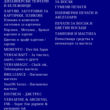
ДИЗАЙНЕРСКИ ТЕФТЕРИ
ЗА ВОСЪК
И БЕЛЕЖНИЦИ
ГУМЕНИ ПЕЧАТИ
ХАРТИИ, ЗАГОТОВКИ ЗА
ПОЛИМЕРНИ ПЕЧАТИ И
КАРТИЧКИ, ПЛИКОВЕ
АКСЕСОАРИ
Пликове и комплекти
ПЕЧАТИ ЗА ВОСЪК И
заготовки за картички
ЦВЕТНИ ВОСЪЦИ
Перлени , Металик , Брокат
ТАМПОНИ И МАСТИЛА
картони и хартии
Почистващи средства и
Цветни и крафт картони /
апликатори за мастила
хартии
MEMENTO - Dye Ink Japan
VERSACRAFT - За текстил,
дърво, глина и други
VERSAMAGIC - Chalk ink,
Тебеширено мастило
BRILLIANCE - Пигментно
мастило
StazON Series - Пигментно
мастило
DISTRESS - ДИСТРЕС
VERSAFINE & ARCHIVAL
INK - Super fine pigment &
permanent ink