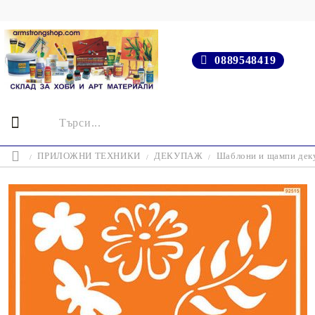
0889548419
ПРИЛОЖНИ ТЕХНИКИ
ДЕКУПАЖ
Шаблони и щампи деку