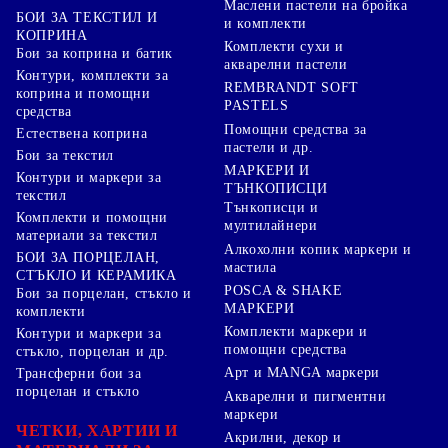
Маслени пастели на бройка
БОИ ЗА ТЕКСТИЛ И
и комплекти
КОПРИНА
Комплекти сухи и
Бои за коприна и батик
акварелни пастели
Контури, комплекти за
REMBRANDT SOFT
коприна и помощни
PASTELS
средства
Помощни средства за
Естествена коприна
пастели и др.
Бои за текстил
МАРКЕРИ И
Контури и маркери за
ТЪНКОПИСЦИ
текстил
Тънкописци и
Комплекти и помощни
мултилайнери
материали за текстил
Алкохолни копик маркери и
БОИ ЗА ПОРЦЕЛАН,
мастила
СТЪКЛО И КЕРАМИКА
POSCA & SHAKE
Бои за порцелан, стъкло и
МАРКЕРИ
комплекти
Комплекти маркери и
Контури и маркери за
помощни средства
стъкло, порцелан и др.
Арт и MANGA маркери
Трансферни бои за
порцелан и стъкло
Акварелни и пигментни
маркери
ЧЕТКИ, ХАРТИИ И
Акрилни, декор и