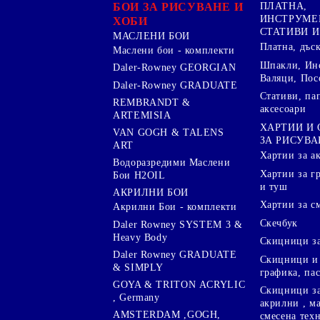
БОИ ЗА РИСУВАНЕ И
ПЛАТНА,
ИНСТРУМЕ
ХОБИ
СТАТИВИ И
МАСЛЕНИ БОИ
Платна, дъс
Маслени бои - комплекти
Шпакли, Ин
Daler-Rowney GEORGIAN
Валяци, Пос
Daler-Rowney GRADUATE
Стативи, па
REMBRANDT &
аксесоари
ARTEMISIA
ХАРТИИ И
VAN GOGH & TALENS
ЗА РИСУВА
ART
Хартии за а
Водоразредими Маслени
Хартии за гр
Бои H2OIL
и туш
АКРИЛНИ БОИ
Хартии за с
Акрилни Бои - комплекти
Скечбук
Daler Rowney SYSTEM 3 &
Heavy Body
Скицници за
Daler Rowney GRADUATE
Скицници и 
& SIMPLY
графика, па
GOYA & TRITON АCRYLIC
Скицници за
, Germany
акрилни , м
AMSTERDAM ,GOGH,
смесена тех