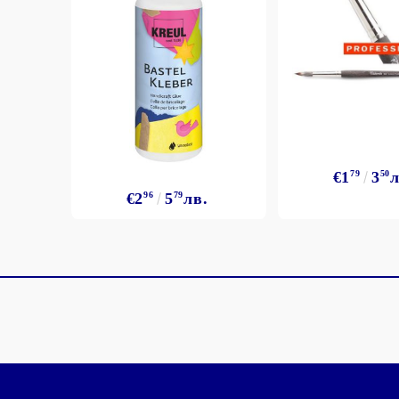
€1
79
3
50
л
€2
96
5
79
лв.