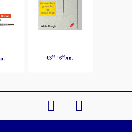
€3
53
6
90
лв.
в.