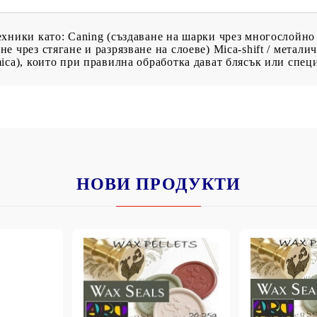
хники като: Caning (създаване на шарки чрез многослойно
 чрез стягане и разрязване на слоеве) Mica-shift / метал
ica), които при правилна обработка дават блясък или спец
НОВИ ПРОДУКТИ