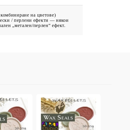
 комбиниране на цветове)
ически / перлени ефекти — някои
иален „метален/перлен“ ефект.