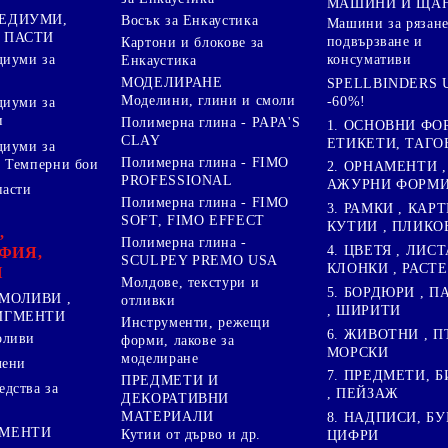
МАШИНИ И ЩА
МЕДИУМИ,
Восък за Енкаустика
Машини за рязане
 ПАСТИ
подвързване и
Картони и блокове за
диуми за
консумативи
Енкаустика
МОДЕЛИРАНЕ
SPELLBINDERS U
Моделини, глини и смоли
-60%!
диуми за
и
Полимерна глина - PAPA'S
1. ОСНОВНИ ФО
CLAY
ЕТИКЕТИ, ТАГО
диуми за
Полимерна глина - FIMO
 Темперни бои
2. ОРНАМЕНТИ ,
PROFESSIONAL
АЖУРНИ ФОРМИ 
пасти
Полимерна глина - FIMO
3. РАМКИ , КАРТ
SOFT, FIMO EFFECT
КУТИИ , ПЛИКО
,
Полимерна глина -
4. ЦВЕТЯ , ЛИСТ
ФИЯ,
SCULPEY PREMO USA
КЛОНКИ , РАСТ
И
Молдове, текстури и
5. БОРДЮРИ , 
МОЛИВИ ,
отливки
, ШИРИТИ
ПИГМЕНТИ
Инструменти, режещи
6. ЖИВОТНИ , П
оливи
форми, лакове за
МОРСКИ
моделиране
лени
7. ПРЕДМЕТИ, Б
ПРЕДМЕТИ И
дства за
, ПЕЙЗАЖ
ДЕКОРАТИВНИ
МАТЕРИАЛИ
8. НАДПИСИ, БУ
ГМЕНТИ
Кутии от дърво и др.
ЦИФРИ