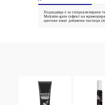
StazON Series - Пигментно мастило
DISTRESS - ДИСТРЕС
Подходяща е за специализирани те
VERSAFINE & ARCHIVAL INK -
Mokume-gane (ефект на мрамориране
цветове имат добавени частици (m
Super fine pigment & permanent ink
ALADIN IZINK Series - Pigment & Dye
French ink
Пигментни Мастила
ЕКСКЛУЗИВНИ, АЛКОХОЛНИ и
СПРЕЙ