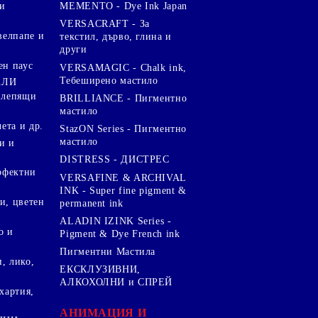
и
MEMENTO - Dye Ink Japan
VERSACRAFT - За
велпапе и
текстил, дърво, глина и
други
ен паус
VERSAMAGIC - Chalk ink,
Тебеширено мастило
АЛИ
 лепящи
BRILLIANCE - Пигментно
мастило
чета и др.
StazON Series - Пигментно
мастило
и и
DISTRESS - ДИСТРЕС
ерфектни
VERSAFINE & ARCHIVAL
INK - Super fine pigment &
и, цветен
permanent ink
ALADIN IZINK Series -
о и
Pigment & Dye French ink
Пигментни Мастила
, лико,
ЕКСКЛУЗИВНИ,
АЛКОХОЛНИ и СПРЕЙ
хартия,
.
АНИМАЦИЯ И