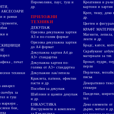
Перомоливи, паус, туш и
Креативни и ръчн
НТИ,
др.
картони и хартии
 АКСЕСОАРИ
Креп, тишу, деко 
ПРИЛОЖНИ
ки и рамки
др.
ТЕХНИКИ
струменти,
Цветен и фигурал
ДЕКУПАЖ
обия
КРАФТ МАТЕРИ
Оризова декупажна хартия
пки и
Магнити, лепила,
А3 и по-голям формат
ленти и др.
Оризова декупажна хартия
Брадс, капси, коп
 СКИЦНИЦИ
до А4 формат
НЕ
Скрабукинг албум
Декупажна хартия А4 до
кварел
материали за тях
А3+ стандартна
Брокат, пудри, п
афика , печат
Декупажна хартия по-
перли
голяма от А3+ стандартна
Перлички, мозайк
Декупажни лак/лепила
месени техники
пясък
Краклета, патини, ефектни
пасти и др.
Декоративно тикс
 акварел
стикери
Пособия за декупаж
скечбук за
Панделки, ширити
Шаблони и щампи декупаж
стел и туш
тел
и др.
 маркери ,
Деко елементи от 
ЕНКАУСТИКА
аслени бои,
дърво, метал и др
Инструменти и комплекти
ника
за Енкаустика