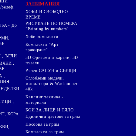
НЦИ
ЗАНИМАНИЯ
/релеф,
ХОБИ И СВОБОДНО
ВРЕМЕ
РИСУВАНЕ ПО НОМЕРА -
SA - До
"Painting by numbers"
Хоби комплекти
РМИ,
ВЕ
Комплекти "Арт
гравиране"
, ЪГЛИ
3D Оригами и хартии, 3D
пъзели
ИЧКИ ,
ВЕ
Ръчен САПУН и СВЕЩИ
А ,
Сглобяеми модели,
ЕНИЯ
миниатюри & Warhammer
ПАНДЕЛКИ
40k
Квилинг техника -
ТИЦИ ,
материали
БОИ ЗА ЛИЦЕ И ТЯЛО
ИТ, ХОРА
Единични цветове за грим
Пособия за грим
КВИ,
Комплекти за грим