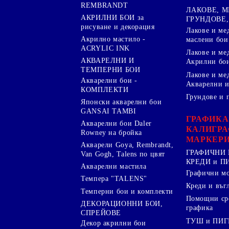
REMBRANDT
ЛАКОВЕ, 
АКРИЛНИ БОИ за
ГРУНДОВЕ,
рисуване и декорация
Лакове и ме
Акрилно мастило -
маслени бои
ACRYLIC INK
Лакове и ме
АКВАРЕЛНИ И
Акрилни бо
ТЕМПЕРНИ БОИ
Лакове и ме
Акварелни бои -
Акварелни и
КОМПЛЕКТИ
Грундове и 
Японски акварелни бои
GANSAI TAMBI
ГРАФИКА
Акварелни бои Daler
КАЛИГРА
Rowney на бройка
МАРКЕР
Акварели Goya, Rembrandt,
ГРАФИЧНИ 
Van Gogh, Talens по цвят
КРЕДИ и 
Акварелни мастила
Графични м
Темпера "TALENS"
Креди и въг
Темперни бои и комплекти
Помощни сре
ДЕКОРАЦИОННИ БОИ,
графика
СПРЕЙОВЕ
ТУШ и ПИ
Декор акрилни бои