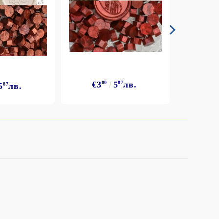
€3
€3
00
5
87
лв.
5
87
лв.