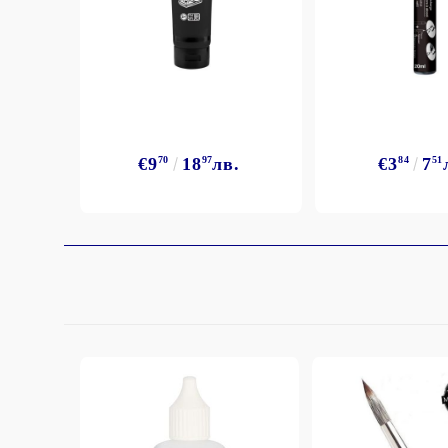
€9
70
18
97
лв.
€3
84
7
51