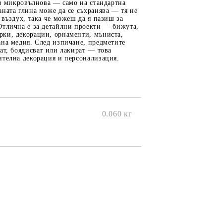
онтури и маркери за текстил
 в микровълнова — само на стандартна
ната глина може да се съхранява — тя не
LOVE
омплекти и помощни материали за текстил
 въздух, така че можеш да я пазиш за
Отлична е за детайлни проекти — бижута,
10. КОЛЕДНИ , XMAS , ЗИМНИ
ки, декорации, орнаменти, мъниста,
ЩАНЦИ
ана медия. След изпичане, предметите
ат, боядисват или лакират — това
ителна декорация и персонализация.
ЕМБОСИНГ / РЕЛЕФ ТЕХНИКА
0.060
кг
вки за
Техника - Топъл ембос
Ембосинг пудри
картони и
Шаблони за релеф и оцветяване с
мастила
артии
Инструменти за релеф
и хартии
Папки за релеф и ембос плочи
р.