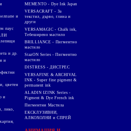
и
MEMENTO - Dye Ink Japan
VERSACRAFT - За
велпапе и
текстил, дърво, глина и
други
ен паус
VERSAMAGIC - Chalk ink,
Тебеширено мастило
АЛИ
 лепящи
BRILLIANCE - Пигментно
мастило
чета и др.
StazON Series - Пигментно
мастило
и и
DISTRESS - ДИСТРЕС
ерфектни
VERSAFINE & ARCHIVAL
INK - Super fine pigment &
и, цветен
permanent ink
ALADIN IZINK Series -
о и
Pigment & Dye French ink
Пигментни Мастила
, лико,
ЕКСКЛУЗИВНИ,
АЛКОХОЛНИ и СПРЕЙ
хартия,
.
АНИМАЦИЯ И