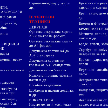
Перомоливи, паус, туш и
Креативни и ръчн
НТИ,
др.
картони и хартии
 АКСЕСОАРИ
Креп, тишу, деко 
ПРИЛОЖНИ
ки и рамки
др.
ТЕХНИКИ
струменти,
Цветен и фигурал
ДЕКУПАЖ
обия
КРАФТ МАТЕРИ
Оризова декупажна хартия
пки и
Магнити, лепила,
А3 и по-голям формат
ленти и др.
Оризова декупажна хартия
Брадс, капси, коп
 СКИЦНИЦИ
до А4 формат
НЕ
Скрабукинг албум
Декупажна хартия А4 до
кварел
материали за тях
А3+ стандартна
Брокат, пудри, п
афика , печат
Декупажна хартия по-
перли
голяма от А3+ стандартна
Перлички, мозайк
Декупажни лак/лепила
месени техники
пясък
Краклета, патини, ефектни
пасти и др.
Декоративно тикс
 акварел
стикери
Пособия за декупаж
скечбук за
Панделки, ширити
Шаблони и щампи декупаж
стел и туш
тел
и др.
 маркери ,
Деко елементи от 
ЕНКАУСТИКА
аслени бои,
дърво, метал и др
Инструменти и комплекти
ника