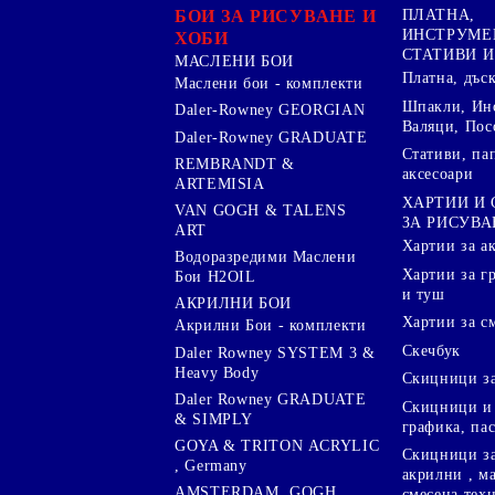
БОИ ЗА РИСУВАНЕ И
ПЛАТНА,
ИНСТРУМЕ
ХОБИ
СТАТИВИ И
МАСЛЕНИ БОИ
Платна, дъс
Маслени бои - комплекти
Шпакли, Ин
Daler-Rowney GEORGIAN
Валяци, Пос
Daler-Rowney GRADUATE
Стативи, па
REMBRANDT &
аксесоари
ARTEMISIA
ХАРТИИ И
VAN GOGH & TALENS
ЗА РИСУВА
ART
Хартии за а
Водоразредими Маслени
Хартии за гр
Бои H2OIL
и туш
АКРИЛНИ БОИ
Хартии за с
Акрилни Бои - комплекти
Скечбук
Daler Rowney SYSTEM 3 &
Heavy Body
Скицници за
Daler Rowney GRADUATE
Скицници и 
& SIMPLY
графика, па
GOYA & TRITON АCRYLIC
Скицници за
, Germany
акрилни , м
AMSTERDAM ,GOGH,
смесена тех