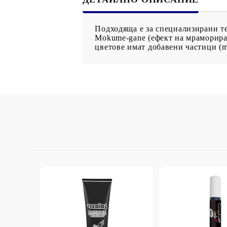
StazON Series - Пигментно мастило
DISTRESS - ДИСТРЕС
Подходяща е за специализирани те
VERSAFINE & ARCHIVAL INK -
Mokume-gane (ефект на мрамориране
цветове имат добавени частици (m
Super fine pigment & permanent ink
ALADIN IZINK Series - Pigment & Dye
French ink
Пигментни Мастила
ЕКСКЛУЗИВНИ, АЛКОХОЛНИ и
СПРЕЙ