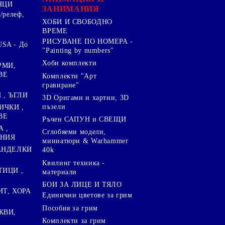
НЦИ
ЗАНИМАНИЯ
/релеф,
ХОБИ И СВОБОДНО
ВРЕМЕ
РИСУВАНЕ ПО НОМЕРА -
SA - До
"Painting by numbers"
Хоби комплекти
РМИ,
ВЕ
Комплекти "Арт
гравиране"
, ЪГЛИ
3D Оригами и хартии, 3D
пъзели
ИЧКИ ,
ВЕ
Ръчен САПУН и СВЕЩИ
А ,
Сглобяеми модели,
ЕНИЯ
миниатюри & Warhammer
ПАНДЕЛКИ
40k
Квилинг техника -
ТИЦИ ,
материали
БОИ ЗА ЛИЦЕ И ТЯЛО
ИТ, ХОРА
Единични цветове за грим
Пособия за грим
КВИ,
Комплекти за грим