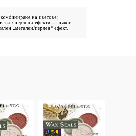
 комбиниране на цветове)
ически / перлени ефекти — някои
иален „метален/перлен“ ефект.