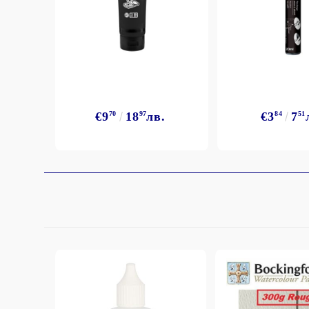
€9
70
18
97
лв.
€3
84
7
51