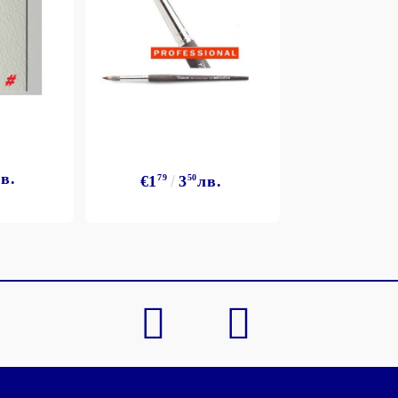
в.
€1
79
3
50
лв.