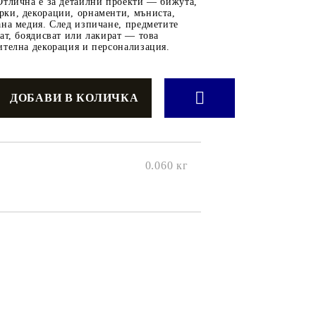
онтури и маркери за текстил
Отлична е за детайлни проекти — бижута,
ки, декорации, орнаменти, мъниста,
LOVE
омплекти и помощни материали за текстил
ана медия. След изпичане, предметите
ат, боядисват или лакират — това
10. КОЛЕДНИ , XMAS , ЗИМНИ
ителна декорация и персонализация.
ЩАНЦИ
ЕМБОСИНГ / РЕЛЕФ ТЕХНИКА
вки за
Техника - Топъл ембос
0.060
кг
Ембосинг пудри
картони и
Шаблони за релеф и оцветяване с
мастила
артии
Инструменти за релеф
и хартии
Папки за релеф и ембос плочи
р.