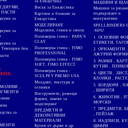
за Енкаустика
МАШИНИ И ЩА
МЕДИУМИ,
Восък за Енкаустика
Машини за рязане
 ПАСТИ
подвързване и
Картони и блокове за
диуми за
консумативи
Енкаустика
МОДЕЛИРАНЕ
SPELLBINDERS U
Моделини, глини и смоли
-60%!
диуми за
и
Полимерна глина - PAPA'S
1. ОСНОВНИ ФО
CLAY
ЕТИКЕТИ, ТАГО
диуми за
Полимерна глина - FIMO
 Темперни бои
2. ОРНАМЕНТИ ,
PROFESSIONAL
АЖУРНИ ФОРМИ 
пасти
Полимерна глина - FIMO
3. РАМКИ , КАРТ
SOFT, FIMO EFFECT
КУТИИ , ПЛИКО
,
Полимерна глина -
4. ЦВЕТЯ , ЛИСТ
ФИЯ,
SCULPEY PREMO USA
КЛОНКИ , РАСТ
И
Молдове, текстури и
5. БОРДЮРИ , 
МОЛИВИ ,
отливки
, ШИРИТИ
ПИГМЕНТИ
Инструменти, режещи
6. ЖИВОТНИ , П
оливи
форми, лакове за
МОРСКИ
моделиране
лени
7. ПРЕДМЕТИ, Б
ПРЕДМЕТИ И
дства за
, ПЕЙЗАЖ
ДЕКОРАТИВНИ
МАТЕРИАЛИ
8. НАДПИСИ, БУ
ГМЕНТИ
Кутии от дърво и др.
ЦИФРИ