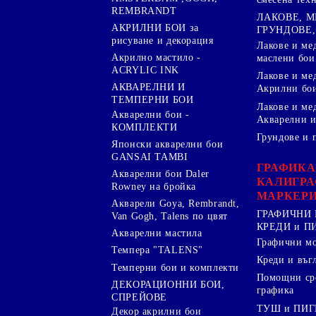
REMBRANDT
ЛАКОВЕ, 
АКРИЛНИ БОИ за
ГРУНДОВЕ,
рисуване и декорация
Лакове и ме
Акрилно мастило -
маслени бои
ACRYLIC INK
Лакове и ме
АКВАРЕЛНИ И
Акрилни бо
ТЕМПЕРНИ БОИ
Лакове и ме
Акварелни бои -
Акварелни и
КОМПЛЕКТИ
Грундове и 
Японски акварелни бои
GANSAI TAMBI
ГРАФИКА
Акварелни бои Daler
КАЛИГРА
Rowney на бройка
МАРКЕР
Акварели Goya, Rembrandt,
ГРАФИЧНИ 
Van Gogh, Talens по цвят
КРЕДИ и 
Акварелни мастила
Графични м
Темпера "TALENS"
Креди и въг
Темперни бои и комплекти
Помощни сре
ДЕКОРАЦИОННИ БОИ,
графика
СПРЕЙОВЕ
ТУШ и ПИ
Декор акрилни бои