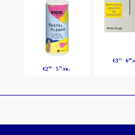
€3
53
6
90
л
€2
96
5
79
лв.