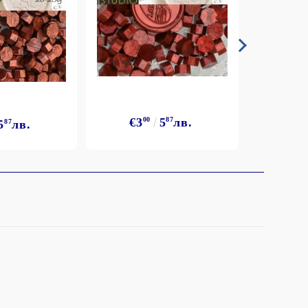
€3
00
5
87
лв.
5
87
лв.
€3