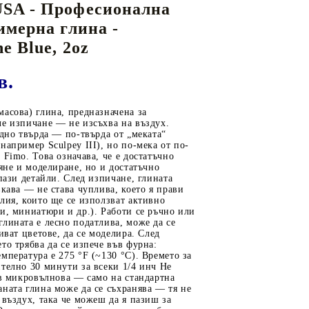
АШИНИ
понски акварелни бои GANSAI TAMBI
омплекти сухи и акварелни пастели
олимерна глина - PAPA'S CLAY
SA - Професионална
и консумативи
by numbers"
ци,
Лакове и медиуми за Акрилни бои
И
кварелни бои Daler Rowney на бройка
EMBRANDT SOFT PASTELS
олимерна глина - FIMO PROFESSIONAL
имерна глина -
екориране
SPELLBINDERS USA - До -60%!
Хоби комплекти
Лакове и медиуми за Акварелни и
кварели Goya, Rembrandt, Van Gogh, Talens по
омощни средства за пастели и др.
олимерна глина - FIMO SOFT, FIMO EFFECT
e Blue, 2oz
Темперни бои
1. ОСНОВНИ ФОРМИ, ЕТИКЕТИ,
Комплекти "Арт гравиране"
тори
вят
олимерна глина - SCULPEY PREMO USA
ТАГОВЕ
Грундове и пасти
3D Оригами и хартии, 3D пъзели
атори
в.
кварелни мастила
олдове, текстури и отливки
ЕРТАНЕ
2. ОРНАМЕНТИ , АЖУРНИ ФОРМИ ,
Ръчен САПУН и СВЕЩИ
ормяне на
емпера "TALENS"
нструменти, режещи форми, лакове за моделиране
ЪГЛИ
асова) глина, предназначена за
Сглобяеми модели, миниатюри &
емперни бои и комплекти
е изпичане — не изсъхва на въздух.
апидографи и пергели
3. РАМКИ , КАРТИЧКИ , КУТИИ ,
Warhammer 40k
едно твърда — по-твърда от „меката“
например Sculpey III), но по-мека от по-
ПЛИКОВЕ
инии, триъгълници, шаблони
Квилинг техника - материали
 Fimo. Това означава, че е достатъчно
ляне и моделиране, но и достатъчно
4. ЦВЕТЯ , ЛИСТА , КЛОНКИ ,
ОИ ЗА ТЕКСТИЛ И КОПРИНА
еромоливи, паус, туш и др.
ЕРВОРЕЗБА,ПИРОГРАФИЯ И ЛИНОГРАВЮРА
апази детайли. След изпичане, глината
РАСТЕНИЯ
вкава — не става чуплива, което я прави
лия, които ще се използват активно
5. БОРДЮРИ , ПАНДЕЛКИ ,
ои за коприна и батик
и, миниатюри и др.). Работи се ръчно или
нструменти за дърворезба и линогравюра
лината е лесно податлива, може да се
ШИРИТИ
онтури, комплекти за коприна и помощни
омощни средства и основи за пирография и др.
иват цветове, да се моделира. След
то трябва да се изпече във фурна:
6. ЖИВОТНИ , ПТИЦИ , МОРСКИ
редства
мпература е 275 °F (~130 °C). Времето за
телно 30 минути за всеки 1/4 инч Не
7. ПРЕДМЕТИ, БИТ, ХОРА , ПЕЙЗАЖ
стествена коприна
 в микровълнова — само на стандартна
8. НАДПИСИ, БУКВИ, ЦИФРИ
ната глина може да се съхранява — тя не
ои за текстил
 въздух, така че можеш да я пазиш за
9. ПРАЗНИЧНИ , СВАТБА , БЕБЕ ,