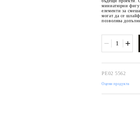
К
бъдещи проекти. 
миниатюрни фигур
К
елементи за смеш
могат да се шлайф
позволява допълн
ИВНИ И ПЕЧАТИ ЗА
ХАРТИИ, ЗАГОТОВКИ ЗА
КАРТИЧКИ, ПЛИКОВЕ
 ПЕЧАТИ
Пликове и комплекти загото
PE02 5562
картички
РНИ ПЕЧАТИ И
Оцени продукта
АРИ
Перлени , Металик , Брокат 
хартии
ЗА ВОСЪК И ЦВЕТНИ
Цветни и крафт картони / х
Креативни и ръчни картони 
Креп, тишу, деко велпапе и д
Цветен и фигурален паус