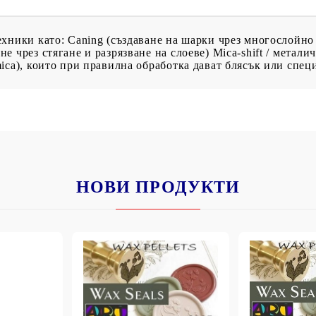
хники като: Caning (създаване на шарки чрез многослойно
 чрез стягане и разрязване на слоеве) Mica-shift / метал
ica), които при правилна обработка дават блясък или спец
НОВИ ПРОДУКТИ