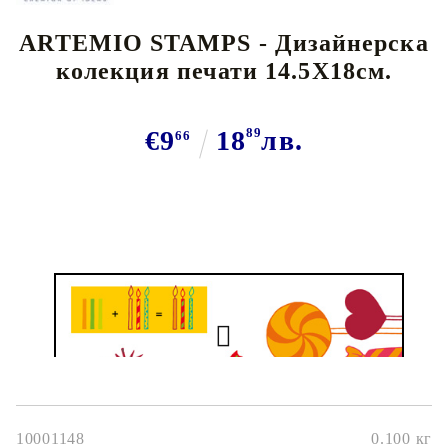
ARTEMIO STAMPS - Дизайнерска
колекция печати 14.5Х18см.
€9
18
89
лв.
66
10001148
0.100
кг