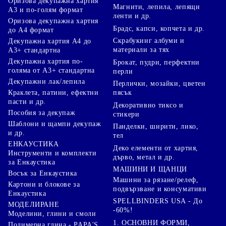
Оризова декупажна хартия
Магнити, лепила, лепящи
А3 и по-голям формат
ленти и др.
Оризова декупажна хартия
Брадс, капси, копчета и др.
до А4 формат
Скрабукинг албуми и
Декупажна хартия А4 до
материали за тях
А3+ стандартна
Декупажна хартия по-
Брокат, пудри, перфектни
голяма от А3+ стандартна
перли
Декупажни лак/лепила
Перлички, мозайки, цветен
Краклета, патини, ефектни
пясък
пасти и др.
Декоративно тиксо и
Пособия за декупаж
стикери
Шаблони и щампи декупаж
Панделки, ширити, лико,
и др.
тел
ЕНКАУСТИКА
Деко елементи от хартия,
Инструменти и комплекти
дърво, метал и др.
за Енкаустика
МАШИНИ И ЩАНЦИ
Восък за Енкаустика
Машини за рязане/релеф,
Картони и блокове за
подвързване и консумативи
Енкаустика
SPELLBINDERS USA - До
МОДЕЛИРАНЕ
-60%!
Моделини, глини и смоли
1. ОСНОВНИ ФОРМИ,
Полимерна глина - PAPA'S