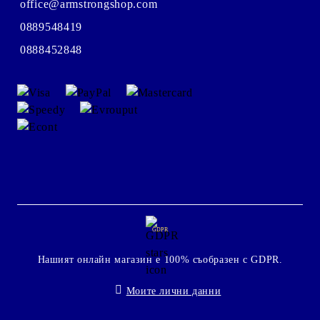
office@armstrongshop.com
0889548419
0888452848
GDPR
Нашият онлайн магазин е 100% съобразен с GDPR.
Моите лични данни