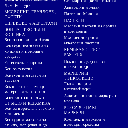
Стандартни цветни моливи
Деко Контури
Акварелни моливи
МОДЕЛИНИ, ГРУНДОВЕ ,
Пастелни Моливи
ЕФЕКТИ
ПАСТЕЛИ
СПРЕЙОВЕ и АЕРОГРАФИ
Маслени пастели на бройка
БОИ ЗА ТЕКСТИЛ И
и комплекти
КОПРИНА
Комплекти сухи и
Бои за коприна и батик
акварелни пастели
Контури, комплекти за
REMBRANDT SOFT
коприна и помощни
PASTELS
средства
Помощни средства за
Естествена коприна
пастели и др.
Бои за текстил
МАРКЕРИ И
Контури и маркери за
ТЪНКОПИСЦИ
текстил
Тънкописци и
Комплекти и помощни
мултилайнери
материали за текстил
Алкохолни копик маркери и
БОИ ЗА ПОРЦЕЛАН,
мастила
СТЪКЛО И КЕРАМИКА
POSCA & SHAKE
Бои за порцелан, стъкло и
МАРКЕРИ
комплекти
Комплекти маркери и
Контури и маркери за
помощни средства
стъкло, порцелан и др.