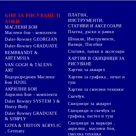
БОИ ЗА РИСУВАНЕ И
ПЛАТНА,
ИНСТРУМЕНТИ,
ХОБИ
СТАТИВИ И АКСЕСОАРИ
МАСЛЕНИ БОИ
Платна, дъски и рамки
Маслени бои - комплекти
Шпакли, Инструменти,
Daler-Rowney GEORGIAN
Валяци, Пособия
Daler-Rowney GRADUATE
Стативи, папки и аксесоари
REMBRANDT &
ARTEMISIA
ХАРТИИ И СКИЦНИЦИ ЗА
РИСУВАНЕ
VAN GOGH & TALENS
Хартии за акварел
ART
Хартии за графика , печат и
Водоразредими Маслени
туш
Бои H2OIL
АКРИЛНИ БОИ
Хартии за смесени техники
Акрилни Бои - комплекти
Скечбук
Daler Rowney SYSTEM 3 &
Скицници за акварел
Heavy Body
Скицници и скечбук за
Daler Rowney GRADUATE
графика, пастел и туш
& SIMPLY
Скицници за маркери ,
GOYA & TRITON АCRYLIC
акрилни , маслени бои,
, Germany
смесена техника