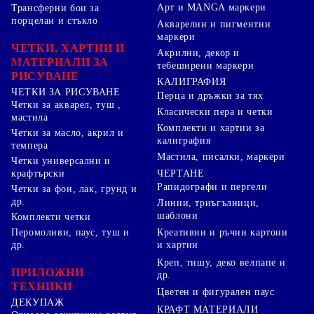
Арт и MANGA маркери
Трансферни бои за
порцелан и стъкло
Акварелни и пигментни
маркери
ЧЕТКИ, ХАРТИИ И
Акрилни, декор и
МАТЕРИАЛИ ЗА
тебеширени маркери
РИСУВАНЕ
КАЛИГРАФИЯ
ЧЕТКИ ЗА РИСУВАНЕ
Перца и дръжки за тях
Четки за акварел, туш ,
Класически пера и четки
мастила
Комплекти и хартии за
Четки за масло, акрил и
калиграфия
темпера
Мастила, писалки, маркери
Четки универсални и
ЧЕРТАНЕ
крафтърски
Рапидографи и пергели
Четки за фон, лак, грунд и
др.
Линии, триъгълници,
шаблони
Комплекти четки
Перомоливи, паус, туш и
Креативни и ръчни картони
др.
и хартии
Креп, тишу, деко велпапе и
ПРИЛОЖНИ
др.
ТЕХНИКИ
Цветен и фигурален паус
ДЕКУПАЖ
КРАФТ МАТЕРИАЛИ