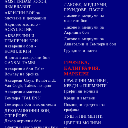
AMSTERDAM ,GOGH,
ЛАКОВЕ, МЕДИУМИ,
REMBRANDT
ГРУНДОВЕ, ПАСТИ
АКРИЛНИ БОИ за
Лакове и медиуми за
рисуване и декорация
маслени бои
Акрилно мастило -
Лакове и медиуми за
ACRYLIC INK
Акрилни бои
АКВАРЕЛНИ И
Лакове и медиуми за
ТЕМПЕРНИ БОИ
Акварелни и Темперни бои
Акварелни бои -
Грундове и пасти
КОМПЛЕКТИ
Японски акварелни бои
ГРАФИКА,
GANSAI TAMBI
КАЛИГРАФИЯ,
Акварелни бои Daler
МАРКЕРИ
Rowney на бройка
Акварели Goya, Rembrandt,
ГРАФИЧНИ МОЛИВИ ,
Van Gogh, Talens по цвят
КРЕДИ и ПИГМЕНТИ
Графични моливи
Акварелни мастила
Креди и въглени
Темпера "TALENS"
Темперни бои и комплекти
Помощни средства за
графика
ДЕКОРАЦИОННИ БОИ,
СПРЕЙОВЕ
ТУШ и ПИГМЕНТИ
Декор акрилни бои
ЦВЕТНИ МОЛИВИ
Ефектни декор акрилни бои