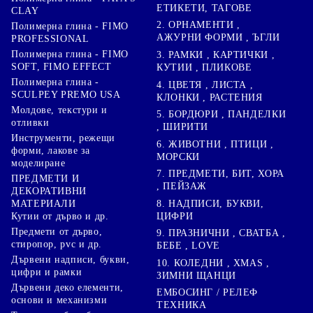
ЕТИКЕТИ, ТАГОВЕ
CLAY
2. ОРНАМЕНТИ ,
Полимерна глина - FIMO
АЖУРНИ ФОРМИ , ЪГЛИ
PROFESSIONAL
Полимерна глина - FIMO
3. РАМКИ , КАРТИЧКИ ,
SOFT, FIMO EFFECT
КУТИИ , ПЛИКОВЕ
Полимерна глина -
4. ЦВЕТЯ , ЛИСТА ,
SCULPEY PREMO USA
КЛОНКИ , РАСТЕНИЯ
Молдове, текстури и
5. БОРДЮРИ , ПАНДЕЛКИ
отливки
, ШИРИТИ
Инструменти, режещи
6. ЖИВОТНИ , ПТИЦИ ,
форми, лакове за
МОРСКИ
моделиране
7. ПРЕДМЕТИ, БИТ, ХОРА
ПРЕДМЕТИ И
, ПЕЙЗАЖ
ДЕКОРАТИВНИ
8. НАДПИСИ, БУКВИ,
МАТЕРИАЛИ
ЦИФРИ
Кутии от дърво и др.
Предмети от дърво,
9. ПРАЗНИЧНИ , СВАТБА ,
стиропор, pvc и др.
БЕБЕ , LOVE
Дървени надписи, букви,
10. КОЛЕДНИ , XMAS ,
цифри и рамки
ЗИМНИ ЩАНЦИ
Дървени деко елементи,
ЕМБОСИНГ / РЕЛЕФ
основи и механизми
ТЕХНИКА