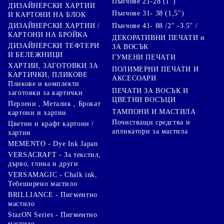
Пънчове 21-28 (1")
ДИЗАЙНЕРСКИ ХАРТИИ
Пънчове 31- 38 (1,5")
И КАРТОНИ НА БЛОК
Пънчове 41- 88 /2" -3.5" /
ДИЗАЙНЕРСКИ ХАРТИИ /
КАРТОНИ НА БРОЙКА
ДЕКОРАТИВНИ ПЕЧАТИ и
ДИЗАЙНЕРСКИ ТЕФТЕРИ
ЗА ВОСЪК
И БЕЛЕЖНИЦИ
ГУМЕНИ ПЕЧАТИ
ХАРТИИ, ЗАГОТОВКИ ЗА
ПОЛИМЕРНИ ПЕЧАТИ И
КАРТИЧКИ, ПЛИКОВЕ
АКСЕСОАРИ
Пликове и комплекти
ПЕЧАТИ ЗА ВОСЪК И
заготовки за картички
ЦВЕТНИ ВОСЪЦИ
Перлени , Металик , Брокат
ТАМПОНИ И МАСТИЛА
картони и хартии
Почистващи средства и
Цветни и крафт картони /
апликатори за мастила
хартии
MEMENTO - Dye Ink Japan
VERSACRAFT - За текстил,
дърво, глина и други
VERSAMAGIC - Chalk ink,
Тебеширено мастило
BRILLIANCE - Пигментно
мастило
StazON Series - Пигментно
мастило