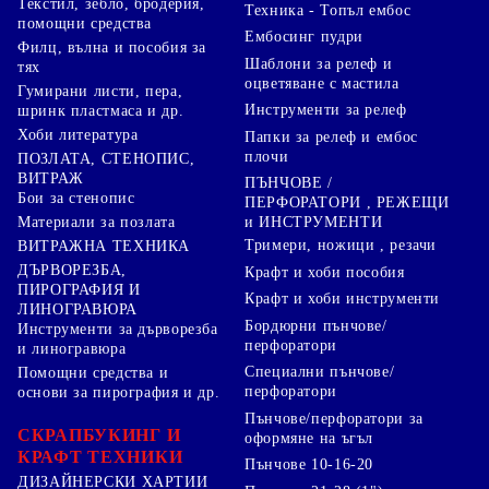
Текстил, зебло, бродерия,
Техника - Топъл ембос
помощни средства
Ембосинг пудри
Филц, вълна и пособия за
Шаблони за релеф и
тях
оцветяване с мастила
Гумирани листи, пера,
Инструменти за релеф
шринк пластмаса и др.
Хоби литература
Папки за релеф и ембос
плочи
ПОЗЛАТА, СТЕНОПИС,
ВИТРАЖ
ПЪНЧОВЕ /
Бои за стенопис
ПЕРФОРАТОРИ , РЕЖЕЩИ
Материали за позлата
и ИНСТРУМЕНТИ
Тримери, ножици , резачи
ВИТРАЖНА ТЕХНИКА
ДЪРВОРЕЗБА,
Крафт и хоби пособия
ПИРОГРАФИЯ И
Крафт и хоби инструменти
ЛИНОГРАВЮРА
Бордюрни пънчове/
Инструменти за дърворезба
перфоратори
и линогравюра
Специални пънчове/
Помощни средства и
перфоратори
основи за пирография и др.
Пънчове/перфоратори за
СКРАПБУКИНГ И
оформяне на ъгъл
КРАФТ ТЕХНИКИ
Пънчове 10-16-20
ДИЗАЙНЕРСКИ ХАРТИИ