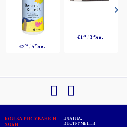
€1
79
3
50
лв.
€2
96
5
79
лв.
БОИ ЗА РИСУВАНЕ И
ПЛАТНА,
ИНСТРУМЕНТИ,
ХОБИ