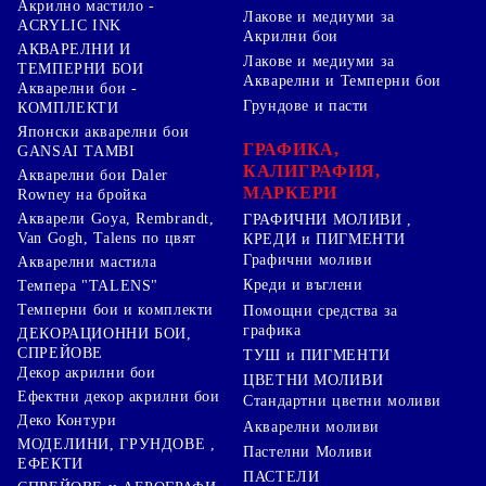
Акрилно мастило -
Лакове и медиуми за
ACRYLIC INK
Акрилни бои
АКВАРЕЛНИ И
Лакове и медиуми за
ТЕМПЕРНИ БОИ
Акварелни и Темперни бои
Акварелни бои -
Грундове и пасти
КОМПЛЕКТИ
Японски акварелни бои
ГРАФИКА,
GANSAI TAMBI
КАЛИГРАФИЯ,
Акварелни бои Daler
МАРКЕРИ
Rowney на бройка
Акварели Goya, Rembrandt,
ГРАФИЧНИ МОЛИВИ ,
Van Gogh, Talens по цвят
КРЕДИ и ПИГМЕНТИ
Графични моливи
Акварелни мастила
Креди и въглени
Темпера "TALENS"
Темперни бои и комплекти
Помощни средства за
графика
ДЕКОРАЦИОННИ БОИ,
СПРЕЙОВЕ
ТУШ и ПИГМЕНТИ
Декор акрилни бои
ЦВЕТНИ МОЛИВИ
Ефектни декор акрилни бои
Стандартни цветни моливи
Деко Контури
Акварелни моливи
МОДЕЛИНИ, ГРУНДОВЕ ,
Пастелни Моливи
ЕФЕКТИ
ПАСТЕЛИ