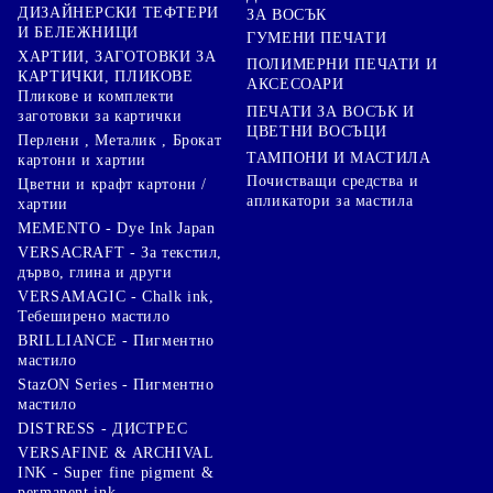
ДИЗАЙНЕРСКИ ТЕФТЕРИ
ЗА ВОСЪК
И БЕЛЕЖНИЦИ
ГУМЕНИ ПЕЧАТИ
ХАРТИИ, ЗАГОТОВКИ ЗА
ПОЛИМЕРНИ ПЕЧАТИ И
КАРТИЧКИ, ПЛИКОВЕ
АКСЕСОАРИ
Пликове и комплекти
ПЕЧАТИ ЗА ВОСЪК И
заготовки за картички
ЦВЕТНИ ВОСЪЦИ
Перлени , Металик , Брокат
ТАМПОНИ И МАСТИЛА
картони и хартии
Почистващи средства и
Цветни и крафт картони /
апликатори за мастила
хартии
MEMENTO - Dye Ink Japan
VERSACRAFT - За текстил,
дърво, глина и други
VERSAMAGIC - Chalk ink,
Тебеширено мастило
BRILLIANCE - Пигментно
мастило
StazON Series - Пигментно
мастило
DISTRESS - ДИСТРЕС
VERSAFINE & ARCHIVAL
INK - Super fine pigment &
permanent ink