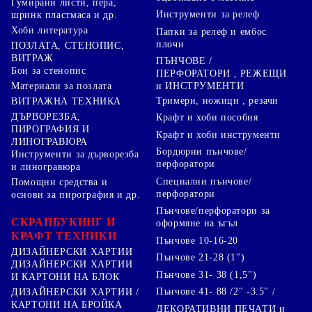
Гумирани листи, пера,
Инструменти за релеф
шринк пластмаса и др.
Хоби литература
Папки за релеф и ембос
плочи
ПОЗЛАТА, СТЕНОПИС,
ВИТРАЖ
ПЪНЧОВЕ /
Бои за стенопис
ПЕРФОРАТОРИ , РЕЖЕЩИ
Материали за позлата
и ИНСТРУМЕНТИ
Тримери, ножици , резачи
ВИТРАЖНА ТЕХНИКА
ДЪРВОРЕЗБА,
Крафт и хоби пособия
ПИРОГРАФИЯ И
Крафт и хоби инструменти
ЛИНОГРАВЮРА
Бордюрни пънчове/
Инструменти за дърворезба
перфоратори
и линогравюра
Специални пънчове/
Помощни средства и
перфоратори
основи за пирография и др.
Пънчове/перфоратори за
СКРАПБУКИНГ И
оформяне на ъгъл
КРАФТ ТЕХНИКИ
Пънчове 10-16-20
ДИЗАЙНЕРСКИ ХАРТИИ
Пънчове 21-28 (1")
ДИЗАЙНЕРСКИ ХАРТИИ
Пънчове 31- 38 (1,5")
И КАРТОНИ НА БЛОК
Пънчове 41- 88 /2" -3.5" /
ДИЗАЙНЕРСКИ ХАРТИИ /
КАРТОНИ НА БРОЙКА
ДЕКОРАТИВНИ ПЕЧАТИ и