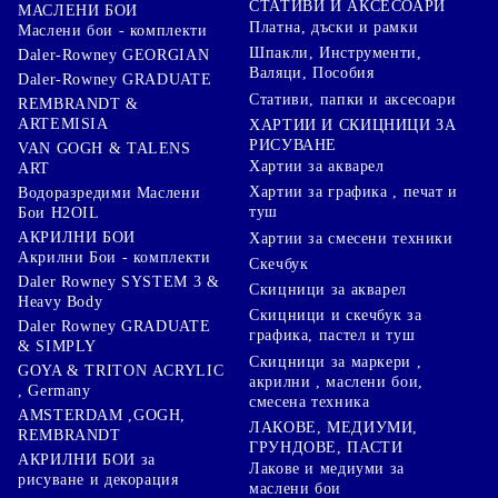
СТАТИВИ И АКСЕСОАРИ
МАСЛЕНИ БОИ
Платна, дъски и рамки
Маслени бои - комплекти
Шпакли, Инструменти,
Daler-Rowney GEORGIAN
Валяци, Пособия
Daler-Rowney GRADUATE
Стативи, папки и аксесоари
REMBRANDT &
ARTEMISIA
ХАРТИИ И СКИЦНИЦИ ЗА
РИСУВАНЕ
VAN GOGH & TALENS
Хартии за акварел
ART
Хартии за графика , печат и
Водоразредими Маслени
туш
Бои H2OIL
АКРИЛНИ БОИ
Хартии за смесени техники
Акрилни Бои - комплекти
Скечбук
Daler Rowney SYSTEM 3 &
Скицници за акварел
Heavy Body
Скицници и скечбук за
Daler Rowney GRADUATE
графика, пастел и туш
& SIMPLY
Скицници за маркери ,
GOYA & TRITON АCRYLIC
акрилни , маслени бои,
, Germany
смесена техника
AMSTERDAM ,GOGH,
ЛАКОВЕ, МЕДИУМИ,
REMBRANDT
ГРУНДОВЕ, ПАСТИ
АКРИЛНИ БОИ за
Лакове и медиуми за
рисуване и декорация
маслени бои