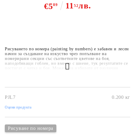
11
лв.
€5
89
52
Рисуването по номера (painting by numbers) е забавен и лесен
начин за създаване на изкуство чрез попълване на
номерирани секции със съответните цветове на боя,
наподобяващи гоблен, но вместо с шиене, тук резултатите се
постигат с четка и боя. Можете да избирате от различни
дизайни, като пейзажи, животни, цветя и известни картини.
Комплектите съдържат бои, четка и специален борд за
рисуване с номерирани секции.
PJL7
0.200
кг
Оцени продукта
Рисуване по номера