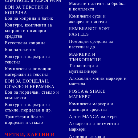
СПРЕЙОВЕ и АЕРОГРАФИ
Маслени пастели на бройка
БОИ ЗА ТЕКСТИЛ И
и комплекти
КОПРИНА
Комплекти сухи и
Бои за коприна и батик
акварелни пастели
Контури, комплекти за
REMBRANDT SOFT
коприна и помощни
PASTELS
средства
Помощни средства за
Естествена коприна
пастели и др.
Бои за текстил
МАРКЕРИ И
Контури и маркери за
ТЪНКОПИСЦИ
текстил
Тънкописци и
Комплекти и помощни
мултилайнери
материали за текстил
Алкохолни копик маркери и
БОИ ЗА ПОРЦЕЛАН,
мастила
СТЪКЛО И КЕРАМИКА
POSCA & SHAKE
Бои за порцелан, стъкло и
МАРКЕРИ
комплекти
Комплекти маркери и
Контури и маркери за
помощни средства
стъкло, порцелан и др.
Арт и MANGA маркери
Трансферни бои за
порцелан и стъкло
Акварелни и пигментни
маркери
ЧЕТКИ, ХАРТИИ И
Акрилни, декор и