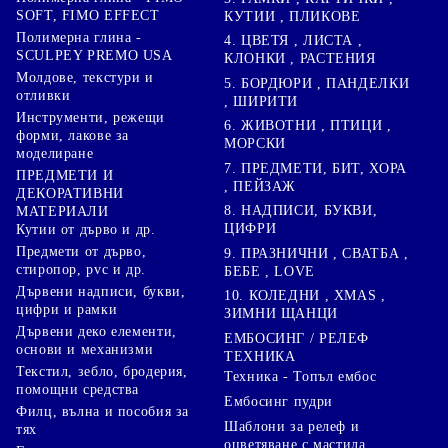
SOFT, FIMO EFFECT
КУТИИ , ПЛИКОВЕ
Полимерна глина -
4. ЦВЕТЯ , ЛИСТА ,
SCULPEY PREMO USA
КЛОНКИ , РАСТЕНИЯ
Молдове, текстури и
5. БОРДЮРИ , ПАНДЕЛКИ
отливки
, ШИРИТИ
Инструменти, режещи
6. ЖИВОТНИ , ПТИЦИ ,
форми, лакове за
МОРСКИ
моделиране
7. ПРЕДМЕТИ, БИТ, ХОРА
ПРЕДМЕТИ И
, ПЕЙЗАЖ
ДЕКОРАТИВНИ
8. НАДПИСИ, БУКВИ,
МАТЕРИАЛИ
ЦИФРИ
Кутии от дърво и др.
Предмети от дърво,
9. ПРАЗНИЧНИ , СВАТБА ,
стиропор, pvc и др.
БЕБЕ , LOVE
Дървени надписи, букви,
10. КОЛЕДНИ , XMAS ,
цифри и рамки
ЗИМНИ ЩАНЦИ
Дървени деко елементи,
ЕМБОСИНГ / РЕЛЕФ
основи и механизми
ТЕХНИКА
Текстил, зебло, бродерия,
Техника - Топъл ембос
помощни средства
Ембосинг пудри
Филц, вълна и пособия за
Шаблони за релеф и
тях
оцветяване с мастила