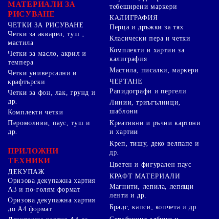
МАТЕРИАЛИ ЗА
тебеширени маркери
РИСУВАНЕ
КАЛИГРАФИЯ
ЧЕТКИ ЗА РИСУВАНЕ
Перца и дръжки за тях
Четки за акварел, туш ,
Класически пера и четки
мастила
Комплекти и хартии за
Четки за масло, акрил и
калиграфия
темпера
Мастила, писалки, маркери
Четки универсални и
ЧЕРТАНЕ
крафтърски
Рапидографи и пергели
Четки за фон, лак, грунд и
др.
Линии, триъгълници,
шаблони
Комплекти четки
Перомоливи, паус, туш и
Креативни и ръчни картони
др.
и хартии
Креп, тишу, деко велпапе и
ПРИЛОЖНИ
др.
ТЕХНИКИ
Цветен и фигурален паус
ДЕКУПАЖ
КРАФТ МАТЕРИАЛИ
Оризова декупажна хартия
Магнити, лепила, лепящи
А3 и по-голям формат
ленти и др.
Оризова декупажна хартия
Брадс, капси, копчета и др.
до А4 формат