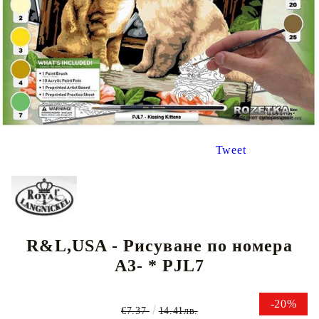
Tweet
R&L,USA - Рисуване по номера
А3- * PJL7
-20%
€7.37
14.41лв.