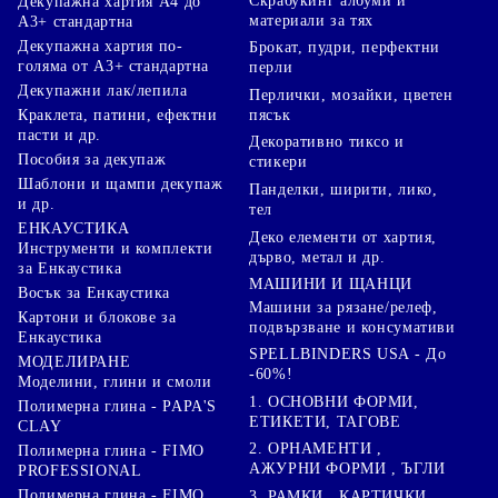
Скрабукинг албуми и
Декупажна хартия А4 до
материали за тях
А3+ стандартна
Декупажна хартия по-
Брокат, пудри, перфектни
голяма от А3+ стандартна
перли
Декупажни лак/лепила
Перлички, мозайки, цветен
Краклета, патини, ефектни
пясък
пасти и др.
Декоративно тиксо и
Пособия за декупаж
стикери
Шаблони и щампи декупаж
Панделки, ширити, лико,
и др.
тел
ЕНКАУСТИКА
Деко елементи от хартия,
Инструменти и комплекти
дърво, метал и др.
за Енкаустика
МАШИНИ И ЩАНЦИ
Восък за Енкаустика
Машини за рязане/релеф,
Картони и блокове за
подвързване и консумативи
Енкаустика
SPELLBINDERS USA - До
МОДЕЛИРАНЕ
-60%!
Моделини, глини и смоли
1. ОСНОВНИ ФОРМИ,
Полимерна глина - PAPA'S
ЕТИКЕТИ, ТАГОВЕ
CLAY
2. ОРНАМЕНТИ ,
Полимерна глина - FIMO
АЖУРНИ ФОРМИ , ЪГЛИ
PROFESSIONAL
Полимерна глина - FIMO
3. РАМКИ , КАРТИЧКИ ,