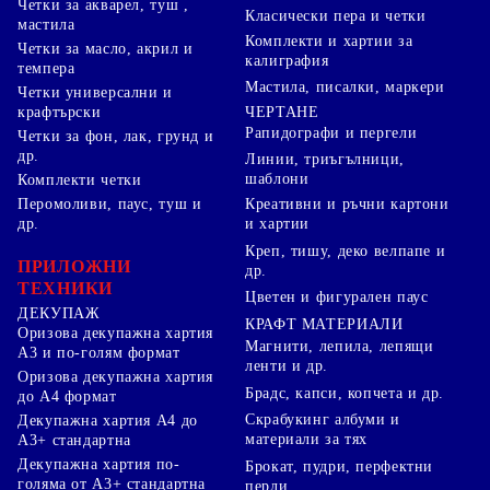
Четки за акварел, туш ,
Класически пера и четки
мастила
Комплекти и хартии за
Четки за масло, акрил и
калиграфия
темпера
Мастила, писалки, маркери
Четки универсални и
ЧЕРТАНЕ
крафтърски
Рапидографи и пергели
Четки за фон, лак, грунд и
др.
Линии, триъгълници,
шаблони
Комплекти четки
Перомоливи, паус, туш и
Креативни и ръчни картони
др.
и хартии
Креп, тишу, деко велпапе и
ПРИЛОЖНИ
др.
ТЕХНИКИ
Цветен и фигурален паус
ДЕКУПАЖ
КРАФТ МАТЕРИАЛИ
Оризова декупажна хартия
Магнити, лепила, лепящи
А3 и по-голям формат
ленти и др.
Оризова декупажна хартия
Брадс, капси, копчета и др.
до А4 формат
Скрабукинг албуми и
Декупажна хартия А4 до
материали за тях
А3+ стандартна
Декупажна хартия по-
Брокат, пудри, перфектни
голяма от А3+ стандартна
перли