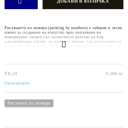
Рисуването по номера (painting by numbers) е забавен и лесен
начин за създаване на изкуство чрез попълване на
номерирани секции със съответните цветове на боя,
наподобяващи гоблен, но вместо с шиене, тук резултатите се
постигат с четка и боя. Можете да избирате от различни
дизайни, като пейзажи, животни, цветя и известни картини.
Комплектите съдържат бои, четка и специален борд за
рисуване с номерирани секции.
PJL20
0.200
кг
Оцени продукта
Рисуване по номера