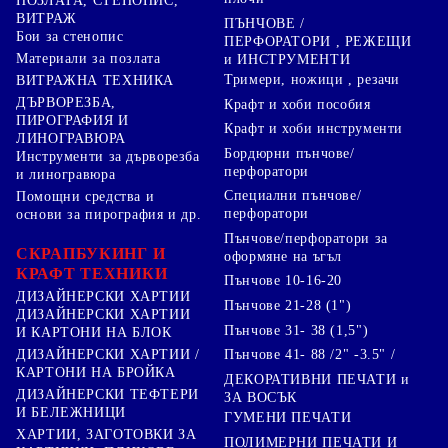
ПОЗЛАТА, СТЕНОПИС,
ВИТРАЖ
ПЪНЧОВЕ /
Бои за стенопис
ПЕРФОРАТОРИ , РЕЖЕЩИ
Материали за позлата
и ИНСТРУМЕНТИ
Тримери, ножици , резачи
ВИТРАЖНА ТЕХНИКА
ДЪРВОРЕЗБА,
Крафт и хоби пособия
ПИРОГРАФИЯ И
Крафт и хоби инструменти
ЛИНОГРАВЮРА
Бордюрни пънчове/
Инструменти за дърворезба
перфоратори
и линогравюра
Специални пънчове/
Помощни средства и
перфоратори
основи за пирография и др.
Пънчове/перфоратори за
СКРАПБУКИНГ И
оформяне на ъгъл
КРАФТ ТЕХНИКИ
Пънчове 10-16-20
ДИЗАЙНЕРСКИ ХАРТИИ
Пънчове 21-28 (1")
ДИЗАЙНЕРСКИ ХАРТИИ
Пънчове 31- 38 (1,5")
И КАРТОНИ НА БЛОК
Пънчове 41- 88 /2" -3.5" /
ДИЗАЙНЕРСКИ ХАРТИИ /
КАРТОНИ НА БРОЙКА
ДЕКОРАТИВНИ ПЕЧАТИ и
ДИЗАЙНЕРСКИ ТЕФТЕРИ
ЗА ВОСЪК
И БЕЛЕЖНИЦИ
ГУМЕНИ ПЕЧАТИ
ХАРТИИ, ЗАГОТОВКИ ЗА
ПОЛИМЕРНИ ПЕЧАТИ И