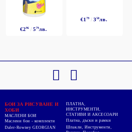
€1
79
3
50
лв.
€2
96
5
79
лв.
БОИ ЗА РИСУВАНЕ И
ПЛАТНА,
ИНСТРУМЕНТИ,
ХОБИ
СТАТИВИ И АКСЕСОАРИ
МАСЛЕНИ БОИ
Платна, дъски и рамки
Маслени бои - комплекти
Шпакли, Инструменти,
Daler-Rowney GEORGIAN