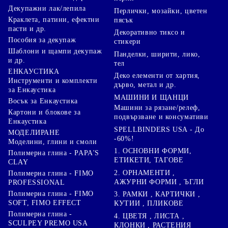
Декупажни лак/лепила
Перлички, мозайки, цветен
Краклета, патини, ефектни
пясък
пасти и др.
Декоративно тиксо и
Пособия за декупаж
стикери
Шаблони и щампи декупаж
Панделки, ширити, лико,
и др.
тел
ЕНКАУСТИКА
Деко елементи от хартия,
Инструменти и комплекти
дърво, метал и др.
за Енкаустика
МАШИНИ И ЩАНЦИ
Восък за Енкаустика
Машини за рязане/релеф,
Картони и блокове за
подвързване и консумативи
Енкаустика
SPELLBINDERS USA - До
МОДЕЛИРАНЕ
-60%!
Моделини, глини и смоли
1. ОСНОВНИ ФОРМИ,
Полимерна глина - PAPA'S
ЕТИКЕТИ, ТАГОВЕ
CLAY
2. ОРНАМЕНТИ ,
Полимерна глина - FIMO
АЖУРНИ ФОРМИ , ЪГЛИ
PROFESSIONAL
Полимерна глина - FIMO
3. РАМКИ , КАРТИЧКИ ,
SOFT, FIMO EFFECT
КУТИИ , ПЛИКОВЕ
Полимерна глина -
4. ЦВЕТЯ , ЛИСТА ,
SCULPEY PREMO USA
КЛОНКИ , РАСТЕНИЯ