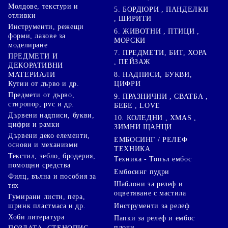
Молдове, текстури и
5. БОРДЮРИ , ПАНДЕЛКИ
отливки
, ШИРИТИ
Инструменти, режещи
6. ЖИВОТНИ , ПТИЦИ ,
форми, лакове за
МОРСКИ
моделиране
7. ПРЕДМЕТИ, БИТ, ХОРА
ПРЕДМЕТИ И
, ПЕЙЗАЖ
ДЕКОРАТИВНИ
8. НАДПИСИ, БУКВИ,
МАТЕРИАЛИ
ЦИФРИ
Кутии от дърво и др.
Предмети от дърво,
9. ПРАЗНИЧНИ , СВАТБА ,
стиропор, pvc и др.
БЕБЕ , LOVE
Дървени надписи, букви,
10. КОЛЕДНИ , XMAS ,
цифри и рамки
ЗИМНИ ЩАНЦИ
Дървени деко елементи,
ЕМБОСИНГ / РЕЛЕФ
основи и механизми
ТЕХНИКА
Текстил, зебло, бродерия,
Техника - Топъл ембос
помощни средства
Ембосинг пудри
Филц, вълна и пособия за
Шаблони за релеф и
тях
оцветяване с мастила
Гумирани листи, пера,
Инструменти за релеф
шринк пластмаса и др.
Хоби литература
Папки за релеф и ембос
плочи