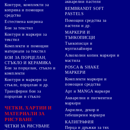
акварелни пастели
Контури, комплекти за
REMBRANDT SOFT
коприна и помощни
PASTELS
средства
Помощни средства за
Естествена коприна
пастели и др.
Бои за текстил
МАРКЕРИ И
Контури и маркери за
ТЪНКОПИСЦИ
текстил
Тънкописци и
Комплекти и помощни
мултилайнери
материали за текстил
Алкохолни копик маркери и
БОИ ЗА ПОРЦЕЛАН,
мастила
СТЪКЛО И КЕРАМИКА
POSCA & SHAKE
Бои за порцелан, стъкло и
МАРКЕРИ
комплекти
Комплекти маркери и
Контури и маркери за
помощни средства
стъкло, порцелан и др.
Арт и MANGA маркери
Трансферни бои за
порцелан и стъкло
Акварелни и пигментни
маркери
ЧЕТКИ, ХАРТИИ И
Акрилни, декор и
МАТЕРИАЛИ ЗА
тебеширени маркери
РИСУВАНЕ
КАЛИГРАФИЯ
ЧЕТКИ ЗА РИСУВАНЕ
Перца и дръжки за тях