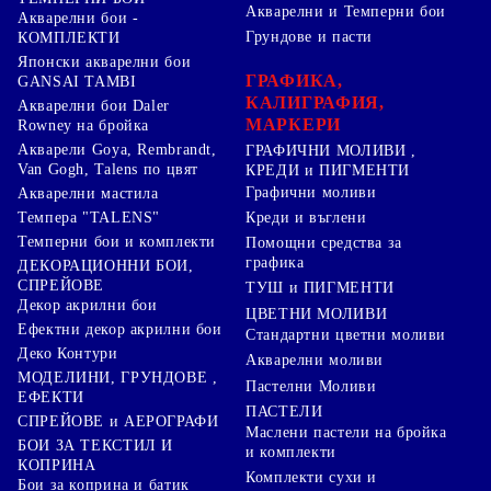
Акварелни и Темперни бои
Акварелни бои -
Грундове и пасти
КОМПЛЕКТИ
Японски акварелни бои
ГРАФИКА,
GANSAI TAMBI
КАЛИГРАФИЯ,
Акварелни бои Daler
МАРКЕРИ
Rowney на бройка
Акварели Goya, Rembrandt,
ГРАФИЧНИ МОЛИВИ ,
Van Gogh, Talens по цвят
КРЕДИ и ПИГМЕНТИ
Графични моливи
Акварелни мастила
Креди и въглени
Темпера "TALENS"
Темперни бои и комплекти
Помощни средства за
графика
ДЕКОРАЦИОННИ БОИ,
СПРЕЙОВЕ
ТУШ и ПИГМЕНТИ
Декор акрилни бои
ЦВЕТНИ МОЛИВИ
Ефектни декор акрилни бои
Стандартни цветни моливи
Деко Контури
Акварелни моливи
МОДЕЛИНИ, ГРУНДОВЕ ,
Пастелни Моливи
ЕФЕКТИ
ПАСТЕЛИ
СПРЕЙОВЕ и АЕРОГРАФИ
Маслени пастели на бройка
БОИ ЗА ТЕКСТИЛ И
и комплекти
КОПРИНА
Комплекти сухи и
Бои за коприна и батик