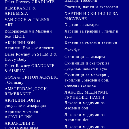
Валяци, Пособия
Daler-Rowney GRADUATE
Стативи, папки и аксесоари
REMBRANDT &
ARTEMISIA
ХАРТИИ И СКИЦНИЦИ ЗА
РИСУВАНЕ
VAN GOGH & TALENS
Хартии за акварел
ART
Хартии за графика , печат и
Водоразредими Маслени
туш
Бои H2OIL
АКРИЛНИ БОИ
Хартии за смесени техники
Акрилни Бои - комплекти
Скечбук
Daler Rowney SYSTEM 3 &
Скицници за акварел
Heavy Body
Скицници и скечбук за
Daler Rowney GRADUATE
графика, пастел и туш
& SIMPLY
Скицници за маркери ,
GOYA & TRITON АCRYLIC
акрилни , маслени бои,
, Germany
смесена техника
AMSTERDAM ,GOGH,
ЛАКОВЕ, МЕДИУМИ,
REMBRANDT
ГРУНДОВЕ, ПАСТИ
АКРИЛНИ БОИ за
Лакове и медиуми за
рисуване и декорация
маслени бои
Акрилно мастило -
Лакове и медиуми за
ACRYLIC INK
Акрилни бои
АКВАРЕЛНИ И
Лакове и медиуми за
ТЕМПЕРНИ БОИ