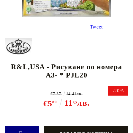
Tweet
R&L,USA - Рисуване по номера
А3- * PJL20
-20%
€7.37
14.41лв.
11
лв.
€5
89
52