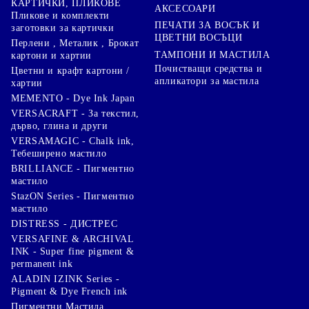
КАРТИЧКИ, ПЛИКОВЕ
АКСЕСОАРИ
Пликове и комплекти
ПЕЧАТИ ЗА ВОСЪК И
заготовки за картички
ЦВЕТНИ ВОСЪЦИ
Перлени , Металик , Брокат
ТАМПОНИ И МАСТИЛА
картони и хартии
Почистващи средства и
Цветни и крафт картони /
апликатори за мастила
хартии
MEMENTO - Dye Ink Japan
VERSACRAFT - За текстил,
дърво, глина и други
VERSAMAGIC - Chalk ink,
Тебеширено мастило
BRILLIANCE - Пигментно
мастило
StazON Series - Пигментно
мастило
DISTRESS - ДИСТРЕС
VERSAFINE & ARCHIVAL
INK - Super fine pigment &
permanent ink
ALADIN IZINK Series -
Pigment & Dye French ink
Пигментни Мастила