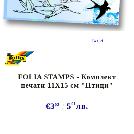
Tweet
FOLIA STAMPS - Комплект
печати 11Х15 см "Птици"
€3
5
91
лв.
02