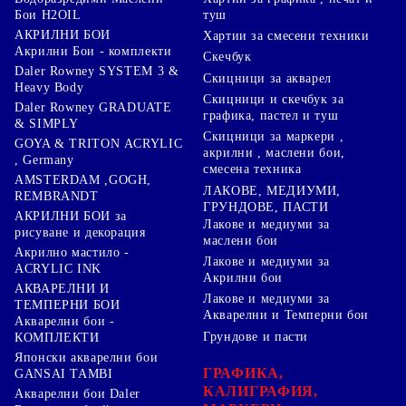
туш
Бои H2OIL
АКРИЛНИ БОИ
Хартии за смесени техники
Акрилни Бои - комплекти
Скечбук
Daler Rowney SYSTEM 3 &
Скицници за акварел
Heavy Body
Скицници и скечбук за
Daler Rowney GRADUATE
графика, пастел и туш
& SIMPLY
Скицници за маркери ,
GOYA & TRITON АCRYLIC
акрилни , маслени бои,
, Germany
смесена техника
AMSTERDAM ,GOGH,
ЛАКОВЕ, МЕДИУМИ,
REMBRANDT
ГРУНДОВЕ, ПАСТИ
АКРИЛНИ БОИ за
Лакове и медиуми за
рисуване и декорация
маслени бои
Акрилно мастило -
Лакове и медиуми за
ACRYLIC INK
Акрилни бои
АКВАРЕЛНИ И
Лакове и медиуми за
ТЕМПЕРНИ БОИ
Акварелни и Темперни бои
Акварелни бои -
Грундове и пасти
КОМПЛЕКТИ
Японски акварелни бои
ГРАФИКА,
GANSAI TAMBI
КАЛИГРАФИЯ,
Акварелни бои Daler