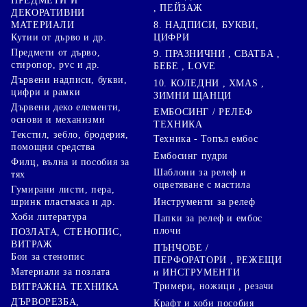
ПРЕДМЕТИ И
, ПЕЙЗАЖ
ДЕКОРАТИВНИ
8. НАДПИСИ, БУКВИ,
МАТЕРИАЛИ
ЦИФРИ
Кутии от дърво и др.
Предмети от дърво,
9. ПРАЗНИЧНИ , СВАТБА ,
стиропор, pvc и др.
БЕБЕ , LOVE
Дървени надписи, букви,
10. КОЛЕДНИ , XMAS ,
цифри и рамки
ЗИМНИ ЩАНЦИ
Дървени деко елементи,
ЕМБОСИНГ / РЕЛЕФ
основи и механизми
ТЕХНИКА
Текстил, зебло, бродерия,
Техника - Топъл ембос
помощни средства
Ембосинг пудри
Филц, вълна и пособия за
Шаблони за релеф и
тях
оцветяване с мастила
Гумирани листи, пера,
Инструменти за релеф
шринк пластмаса и др.
Хоби литература
Папки за релеф и ембос
плочи
ПОЗЛАТА, СТЕНОПИС,
ВИТРАЖ
ПЪНЧОВЕ /
Бои за стенопис
ПЕРФОРАТОРИ , РЕЖЕЩИ
Материали за позлата
и ИНСТРУМЕНТИ
Тримери, ножици , резачи
ВИТРАЖНА ТЕХНИКА
ДЪРВОРЕЗБА,
Крафт и хоби пособия