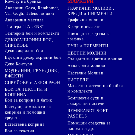
МАРКЕРИ
Rowney на бройка
Акварели Goya, Rembrandt,
ГРАФИЧНИ МОЛИВИ ,
Van Gogh, Talens по цвят
КРЕДИ и ПИГМЕНТИ
Графични моливи
Акварелни мастила
Креди и въглени
Темпера "TALENS"
Темперни бои и комплекти
Помощни средства за
графика
ДЕКОРАЦИОННИ БОИ,
СПРЕЙОВЕ
ТУШ и ПИГМЕНТИ
Декор акрилни бои
ЦВЕТНИ МОЛИВИ
Ефектни декор акрилни бои
Стандартни цветни моливи
Деко Контури
Акварелни моливи
МОДЕЛИНИ, ГРУНДОВЕ ,
Пастелни Моливи
ЕФЕКТИ
ПАСТЕЛИ
СПРЕЙОВЕ и АЕРОГРАФИ
Маслени пастели на бройка
БОИ ЗА ТЕКСТИЛ И
и комплекти
КОПРИНА
Комплекти сухи и
Бои за коприна и батик
акварелни пастели
Контури, комплекти за
REMBRANDT SOFT
коприна и помощни
PASTELS
средства
Помощни средства за
Естествена коприна
пастели и др.
Бои за текстил