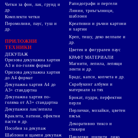
Рапидографи и пергели
Четки за фон, лак, грунд и
др.
Линии, триъгълници,
шаблони
Комплекти четки
Перомоливи, паус, туш и
Креативни и ръчни картони
др.
и хартии
Креп, тишу, деко велпапе и
ПРИЛОЖНИ
др.
ТЕХНИКИ
Цветен и фигурален паус
ДЕКУПАЖ
КРАФТ МАТЕРИАЛИ
Оризова декупажна хартия
Магнити, лепила, лепящи
А3 и по-голям формат
ленти и др.
Оризова декупажна хартия
Брадс, капси, копчета и др.
до А4 формат
Скрабукинг албуми и
Декупажна хартия А4 до
материали за тях
А3+ стандартна
Декупажна хартия по-
Брокат, пудри, перфектни
голяма от А3+ стандартна
перли
Декупажни лак/лепила
Перлички, мозайки, цветен
Краклета, патини, ефектни
пясък
пасти и др.
Декоративно тиксо и
Пособия за декупаж
стикери
Шаблони и щампи декупаж
Панделки, ширити, лико,