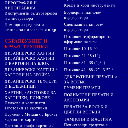
ПИРОГРАФИЯ И
Крафт и хоби инструменти
ЛИНОГРАВЮРА
Бордюрни пънчове/
Инструменти за дърворезба
перфоратори
и линогравюра
Специални пънчове/
Помощни средства и
перфоратори
основи за пирография и др.
Пънчове/перфоратори за
СКРАПБУКИНГ И
оформяне на ъгъл
КРАФТ ТЕХНИКИ
Пънчове 10-16-20
ДИЗАЙНЕРСКИ ХАРТИИ
Пънчове 21-28 (1")
ДИЗАЙНЕРСКИ ХАРТИИ
Пънчове 31- 38 (1,5")
И КАРТОНИ НА БЛОК
Пънчове 41- 88 /2" -3.5" /
ДИЗАЙНЕРСКИ ХАРТИИ /
КАРТОНИ НА БРОЙКА
ДЕКОРАТИВНИ ПЕЧАТИ и
ДИЗАЙНЕРСКИ ТЕФТЕРИ
ЗА ВОСЪК
И БЕЛЕЖНИЦИ
ГУМЕНИ ПЕЧАТИ
ХАРТИИ, ЗАГОТОВКИ ЗА
ПОЛИМЕРНИ ПЕЧАТИ И
КАРТИЧКИ, ПЛИКОВЕ
АКСЕСОАРИ
Пликове и комплекти
ПЕЧАТИ ЗА ВОСЪК И
заготовки за картички
ЦВЕТНИ ВОСЪЦИ
Перлени , Металик , Брокат
ТАМПОНИ И МАСТИЛА
картони и хартии
Почистващи средства и
Цветни и крафт картони /