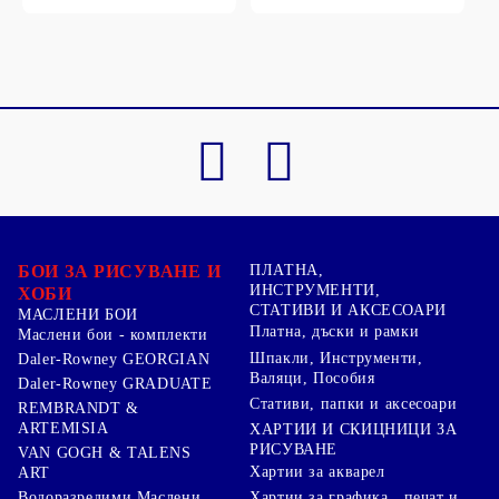
БОИ ЗА РИСУВАНЕ И
ПЛАТНА,
ИНСТРУМЕНТИ,
ХОБИ
СТАТИВИ И АКСЕСОАРИ
МАСЛЕНИ БОИ
Платна, дъски и рамки
Маслени бои - комплекти
Шпакли, Инструменти,
Daler-Rowney GEORGIAN
Валяци, Пособия
Daler-Rowney GRADUATE
Стативи, папки и аксесоари
REMBRANDT &
ARTEMISIA
ХАРТИИ И СКИЦНИЦИ ЗА
РИСУВАНЕ
VAN GOGH & TALENS
Хартии за акварел
ART
Хартии за графика , печат и
Водоразредими Маслени