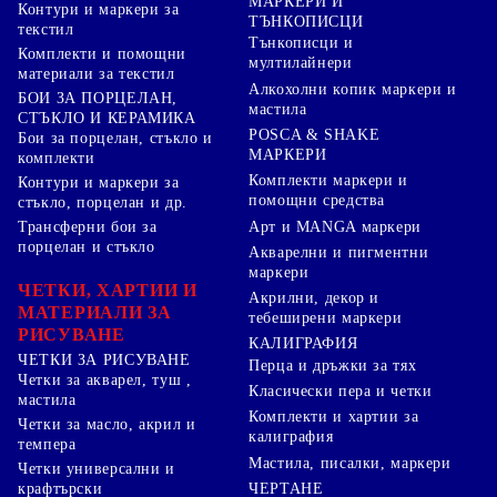
МАРКЕРИ И
Контури и маркери за
ТЪНКОПИСЦИ
текстил
Тънкописци и
Комплекти и помощни
мултилайнери
материали за текстил
Алкохолни копик маркери и
БОИ ЗА ПОРЦЕЛАН,
мастила
СТЪКЛО И КЕРАМИКА
POSCA & SHAKE
Бои за порцелан, стъкло и
МАРКЕРИ
комплекти
Комплекти маркери и
Контури и маркери за
помощни средства
стъкло, порцелан и др.
Арт и MANGA маркери
Трансферни бои за
порцелан и стъкло
Акварелни и пигментни
маркери
ЧЕТКИ, ХАРТИИ И
Акрилни, декор и
МАТЕРИАЛИ ЗА
тебеширени маркери
РИСУВАНЕ
КАЛИГРАФИЯ
ЧЕТКИ ЗА РИСУВАНЕ
Перца и дръжки за тях
Четки за акварел, туш ,
Класически пера и четки
мастила
Комплекти и хартии за
Четки за масло, акрил и
калиграфия
темпера
Мастила, писалки, маркери
Четки универсални и
ЧЕРТАНЕ
крафтърски