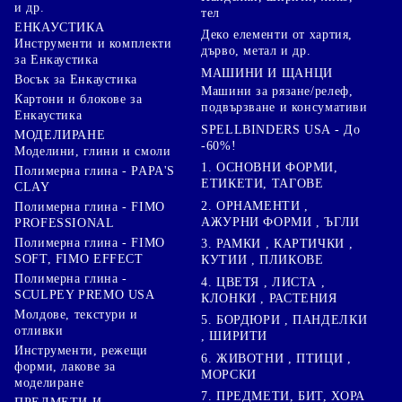
и др.
тел
ЕНКАУСТИКА
Деко елементи от хартия,
Инструменти и комплекти
дърво, метал и др.
за Енкаустика
МАШИНИ И ЩАНЦИ
Восък за Енкаустика
Машини за рязане/релеф,
Картони и блокове за
подвързване и консумативи
Енкаустика
SPELLBINDERS USA - До
МОДЕЛИРАНЕ
-60%!
Моделини, глини и смоли
1. ОСНОВНИ ФОРМИ,
Полимерна глина - PAPA'S
ЕТИКЕТИ, ТАГОВЕ
CLAY
2. ОРНАМЕНТИ ,
Полимерна глина - FIMO
АЖУРНИ ФОРМИ , ЪГЛИ
PROFESSIONAL
Полимерна глина - FIMO
3. РАМКИ , КАРТИЧКИ ,
SOFT, FIMO EFFECT
КУТИИ , ПЛИКОВЕ
Полимерна глина -
4. ЦВЕТЯ , ЛИСТА ,
SCULPEY PREMO USA
КЛОНКИ , РАСТЕНИЯ
Молдове, текстури и
5. БОРДЮРИ , ПАНДЕЛКИ
отливки
, ШИРИТИ
Инструменти, режещи
6. ЖИВОТНИ , ПТИЦИ ,
форми, лакове за
МОРСКИ
моделиране
7. ПРЕДМЕТИ, БИТ, ХОРА