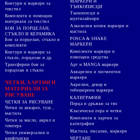
МАРКЕРИ И
Контури и маркери за
ТЪНКОПИСЦИ
текстил
Тънкописци и
Комплекти и помощни
мултилайнери
материали за текстил
Алкохолни копик маркери и
БОИ ЗА ПОРЦЕЛАН,
мастила
СТЪКЛО И КЕРАМИКА
POSCA & SHAKE
Бои за порцелан, стъкло и
МАРКЕРИ
комплекти
Комплекти маркери и
Контури и маркери за
помощни средства
стъкло, порцелан и др.
Арт и MANGA маркери
Трансферни бои за
порцелан и стъкло
Акварелни и пигментни
маркери
ЧЕТКИ, ХАРТИИ И
Акрилни, декор и
МАТЕРИАЛИ ЗА
тебеширени маркери
РИСУВАНЕ
КАЛИГРАФИЯ
ЧЕТКИ ЗА РИСУВАНЕ
Перца и дръжки за тях
Четки за акварел, туш ,
Класически пера и четки
мастила
Комплекти и хартии за
Четки за масло, акрил и
калиграфия
темпера
Мастила, писалки, маркери
Четки универсални и
ЧЕРТАНЕ
крафтърски