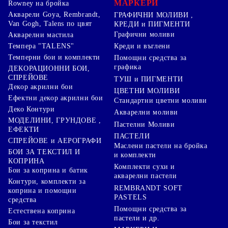
МАРКЕРИ
Rowney на бройка
Акварели Goya, Rembrandt,
ГРАФИЧНИ МОЛИВИ ,
Van Gogh, Talens по цвят
КРЕДИ и ПИГМЕНТИ
Графични моливи
Акварелни мастила
Креди и въглени
Темпера "TALENS"
Темперни бои и комплекти
Помощни средства за
графика
ДЕКОРАЦИОННИ БОИ,
СПРЕЙОВЕ
ТУШ и ПИГМЕНТИ
Декор акрилни бои
ЦВЕТНИ МОЛИВИ
Ефектни декор акрилни бои
Стандартни цветни моливи
Деко Контури
Акварелни моливи
МОДЕЛИНИ, ГРУНДОВЕ ,
Пастелни Моливи
ЕФЕКТИ
ПАСТЕЛИ
СПРЕЙОВЕ и АЕРОГРАФИ
Маслени пастели на бройка
БОИ ЗА ТЕКСТИЛ И
и комплекти
КОПРИНА
Комплекти сухи и
Бои за коприна и батик
акварелни пастели
Контури, комплекти за
REMBRANDT SOFT
коприна и помощни
PASTELS
средства
Помощни средства за
Естествена коприна
пастели и др.
Бои за текстил