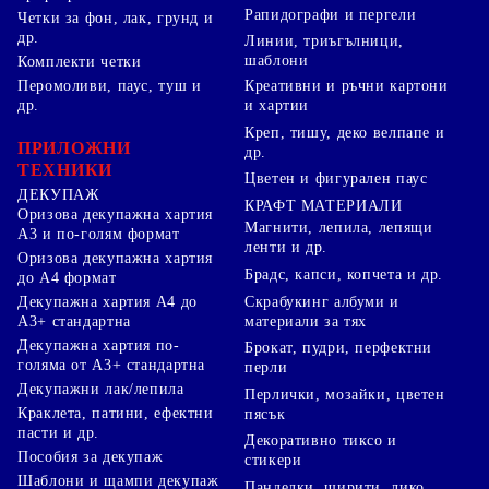
Рапидографи и пергели
Четки за фон, лак, грунд и
др.
Линии, триъгълници,
шаблони
Комплекти четки
Перомоливи, паус, туш и
Креативни и ръчни картони
др.
и хартии
Креп, тишу, деко велпапе и
ПРИЛОЖНИ
др.
ТЕХНИКИ
Цветен и фигурален паус
ДЕКУПАЖ
КРАФТ МАТЕРИАЛИ
Оризова декупажна хартия
Магнити, лепила, лепящи
А3 и по-голям формат
ленти и др.
Оризова декупажна хартия
Брадс, капси, копчета и др.
до А4 формат
Скрабукинг албуми и
Декупажна хартия А4 до
материали за тях
А3+ стандартна
Декупажна хартия по-
Брокат, пудри, перфектни
голяма от А3+ стандартна
перли
Декупажни лак/лепила
Перлички, мозайки, цветен
Краклета, патини, ефектни
пясък
пасти и др.
Декоративно тиксо и
Пособия за декупаж
стикери
Шаблони и щампи декупаж
Панделки, ширити, лико,