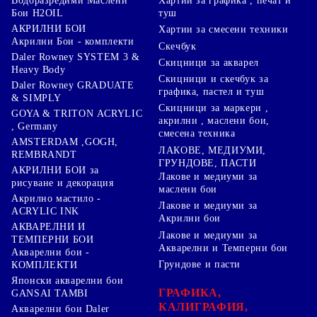
Хартии за графика , печат и
Водоразредими Маслени
туш
Бои H2OIL
АКРИЛНИ БОИ
Хартии за смесени техники
Акрилни Бои - комплекти
Скечбук
Daler Rowney SYSTEM 3 &
Скицници за акварел
Heavy Body
Скицници и скечбук за
Daler Rowney GRADUATE
графика, пастел и туш
& SIMPLY
Скицници за маркери ,
GOYA & TRITON АCRYLIC
акрилни , маслени бои,
, Germany
смесена техника
AMSTERDAM ,GOGH,
ЛАКОВЕ, МЕДИУМИ,
REMBRANDT
ГРУНДОВЕ, ПАСТИ
АКРИЛНИ БОИ за
Лакове и медиуми за
рисуване и декорация
маслени бои
Акрилно мастило -
Лакове и медиуми за
ACRYLIC INK
Акрилни бои
АКВАРЕЛНИ И
Лакове и медиуми за
ТЕМПЕРНИ БОИ
Акварелни и Темперни бои
Акварелни бои -
Грундове и пасти
КОМПЛЕКТИ
Японски акварелни бои
ГРАФИКА,
GANSAI TAMBI
КАЛИГРАФИЯ,
Акварелни бои Daler