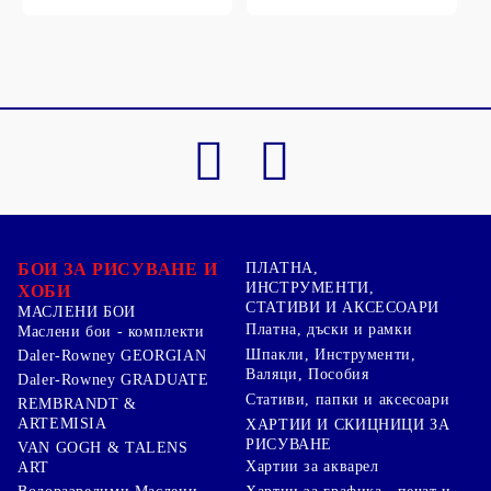
БОИ ЗА РИСУВАНЕ И
ПЛАТНА,
ИНСТРУМЕНТИ,
ХОБИ
СТАТИВИ И АКСЕСОАРИ
МАСЛЕНИ БОИ
Платна, дъски и рамки
Маслени бои - комплекти
Шпакли, Инструменти,
Daler-Rowney GEORGIAN
Валяци, Пособия
Daler-Rowney GRADUATE
Стативи, папки и аксесоари
REMBRANDT &
ARTEMISIA
ХАРТИИ И СКИЦНИЦИ ЗА
РИСУВАНЕ
VAN GOGH & TALENS
Хартии за акварел
ART