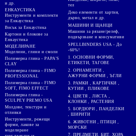
и др.
тел
ЕНКАУСТИКА
Деко елементи от хартия,
Инструменти и комплекти
дърво, метал и др.
за Енкаустика
МАШИНИ И ЩАНЦИ
Восък за Енкаустика
Машини за рязане/релеф,
Картони и блокове за
подвързване и консумативи
Енкаустика
SPELLBINDERS USA - До
МОДЕЛИРАНЕ
-60%!
Моделини, глини и смоли
1. ОСНОВНИ ФОРМИ,
Полимерна глина - PAPA'S
ЕТИКЕТИ, ТАГОВЕ
CLAY
2. ОРНАМЕНТИ ,
Полимерна глина - FIMO
АЖУРНИ ФОРМИ , ЪГЛИ
PROFESSIONAL
Полимерна глина - FIMO
3. РАМКИ , КАРТИЧКИ ,
SOFT, FIMO EFFECT
КУТИИ , ПЛИКОВЕ
Полимерна глина -
4. ЦВЕТЯ , ЛИСТА ,
SCULPEY PREMO USA
КЛОНКИ , РАСТЕНИЯ
Молдове, текстури и
5. БОРДЮРИ , ПАНДЕЛКИ
отливки
, ШИРИТИ
Инструменти, режещи
6. ЖИВОТНИ , ПТИЦИ ,
форми, лакове за
МОРСКИ
моделиране
7. ПРЕДМЕТИ, БИТ, ХОРА