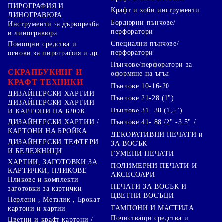
ПИРОГРАФИЯ И
Крафт и хоби инструменти
ЛИНОГРАВЮРА
Бордюрни пънчове/
Инструменти за дърворезба
перфоратори
и линогравюра
Специални пънчове/
Помощни средства и
перфоратори
основи за пирография и др.
Пънчове/перфоратори за
СКРАПБУКИНГ И
оформяне на ъгъл
КРАФТ ТЕХНИКИ
Пънчове 10-16-20
ДИЗАЙНЕРСКИ ХАРТИИ
Пънчове 21-28 (1")
ДИЗАЙНЕРСКИ ХАРТИИ
Пънчове 31- 38 (1,5")
И КАРТОНИ НА БЛОК
Пънчове 41- 88 /2" -3.5" /
ДИЗАЙНЕРСКИ ХАРТИИ /
КАРТОНИ НА БРОЙКА
ДЕКОРАТИВНИ ПЕЧАТИ и
ДИЗАЙНЕРСКИ ТЕФТЕРИ
ЗА ВОСЪК
И БЕЛЕЖНИЦИ
ГУМЕНИ ПЕЧАТИ
ХАРТИИ, ЗАГОТОВКИ ЗА
ПОЛИМЕРНИ ПЕЧАТИ И
КАРТИЧКИ, ПЛИКОВЕ
АКСЕСОАРИ
Пликове и комплекти
ПЕЧАТИ ЗА ВОСЪК И
заготовки за картички
ЦВЕТНИ ВОСЪЦИ
Перлени , Металик , Брокат
ТАМПОНИ И МАСТИЛА
картони и хартии
Почистващи средства и
Цветни и крафт картони /