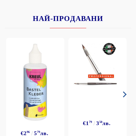
НАЙ-ПРОДАВАНИ
€1
79
3
50
лв.
€2
96
5
79
лв.