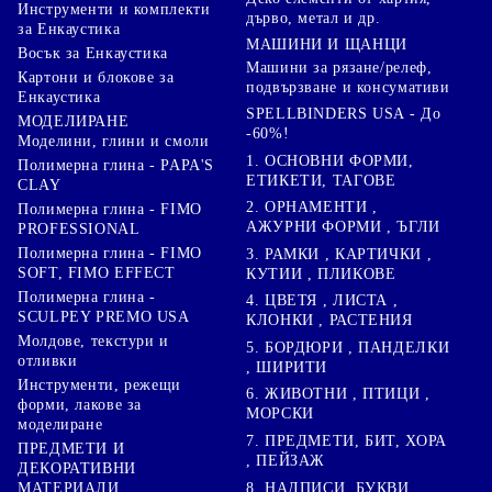
Инструменти и комплекти
дърво, метал и др.
за Енкаустика
МАШИНИ И ЩАНЦИ
Восък за Енкаустика
Машини за рязане/релеф,
Картони и блокове за
подвързване и консумативи
Енкаустика
SPELLBINDERS USA - До
МОДЕЛИРАНЕ
-60%!
Моделини, глини и смоли
1. ОСНОВНИ ФОРМИ,
Полимерна глина - PAPA'S
ЕТИКЕТИ, ТАГОВЕ
CLAY
2. ОРНАМЕНТИ ,
Полимерна глина - FIMO
АЖУРНИ ФОРМИ , ЪГЛИ
PROFESSIONAL
Полимерна глина - FIMO
3. РАМКИ , КАРТИЧКИ ,
SOFT, FIMO EFFECT
КУТИИ , ПЛИКОВЕ
Полимерна глина -
4. ЦВЕТЯ , ЛИСТА ,
SCULPEY PREMO USA
КЛОНКИ , РАСТЕНИЯ
Молдове, текстури и
5. БОРДЮРИ , ПАНДЕЛКИ
отливки
, ШИРИТИ
Инструменти, режещи
6. ЖИВОТНИ , ПТИЦИ ,
форми, лакове за
МОРСКИ
моделиране
7. ПРЕДМЕТИ, БИТ, ХОРА
ПРЕДМЕТИ И
, ПЕЙЗАЖ
ДЕКОРАТИВНИ
8. НАДПИСИ, БУКВИ,
МАТЕРИАЛИ