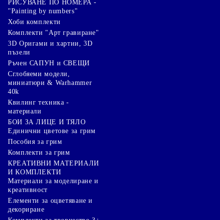
РИСУВАНЕ ПО НОМЕРА -
"Painting by numbers"
Хоби комплекти
Комплекти "Арт гравиране"
3D Оригами и хартии, 3D
пъзели
Ръчен САПУН и СВЕЩИ
Сглобяеми модели,
миниатюри & Warhammer
40k
Квилинг техника -
материали
БОИ ЗА ЛИЦЕ И ТЯЛО
Единични цветове за грим
Пособия за грим
Комплекти за грим
КРЕАТИВНИ МАТЕРИАЛИ
И КОМПЛЕКТИ
Mатериали за моделиране и
креативност
Елементи за оцветяване и
декориране