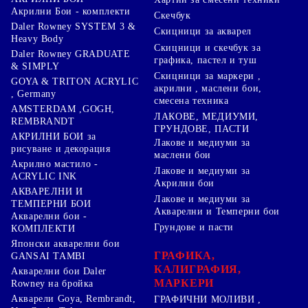
Акрилни Бои - комплекти
Скечбук
Daler Rowney SYSTEM 3 &
Скицници за акварел
Heavy Body
Скицници и скечбук за
Daler Rowney GRADUATE
графика, пастел и туш
& SIMPLY
Скицници за маркери ,
GOYA & TRITON АCRYLIC
акрилни , маслени бои,
, Germany
смесена техника
AMSTERDAM ,GOGH,
ЛАКОВЕ, МЕДИУМИ,
REMBRANDT
ГРУНДОВЕ, ПАСТИ
АКРИЛНИ БОИ за
Лакове и медиуми за
рисуване и декорация
маслени бои
Акрилно мастило -
Лакове и медиуми за
ACRYLIC INK
Акрилни бои
АКВАРЕЛНИ И
Лакове и медиуми за
ТЕМПЕРНИ БОИ
Акварелни и Темперни бои
Акварелни бои -
Грундове и пасти
КОМПЛЕКТИ
Японски акварелни бои
ГРАФИКА,
GANSAI TAMBI
КАЛИГРАФИЯ,
Акварелни бои Daler
МАРКЕРИ
Rowney на бройка
Акварели Goya, Rembrandt,
ГРАФИЧНИ МОЛИВИ ,