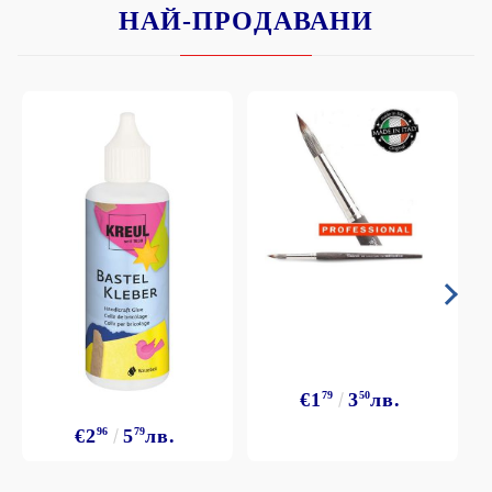
НАЙ-ПРОДАВАНИ
€1
79
3
50
лв.
€2
96
5
79
лв.