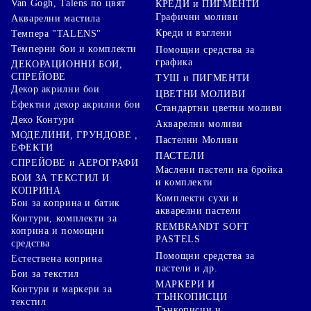
Van Gogh, Talens по цвят
КРЕДИ и ПИГМЕНТИ
Графични моливи
Акварелни мастила
Креди и въглени
Темпера "TALENS"
Темперни бои и комплекти
Помощни средства за
графика
ДЕКОРАЦИОННИ БОИ,
СПРЕЙОВЕ
ТУШ и ПИГМЕНТИ
Декор акрилни бои
ЦВЕТНИ МОЛИВИ
Ефектни декор акрилни бои
Стандартни цветни моливи
Деко Контури
Акварелни моливи
МОДЕЛИНИ, ГРУНДОВЕ ,
Пастелни Моливи
ЕФЕКТИ
ПАСТЕЛИ
СПРЕЙОВЕ и АЕРОГРАФИ
Маслени пастели на бройка
БОИ ЗА ТЕКСТИЛ И
и комплекти
КОПРИНА
Комплекти сухи и
Бои за коприна и батик
акварелни пастели
Контури, комплекти за
REMBRANDT SOFT
коприна и помощни
PASTELS
средства
Помощни средства за
Естествена коприна
пастели и др.
Бои за текстил
МАРКЕРИ И
Контури и маркери за
ТЪНКОПИСЦИ
текстил
Тънкописци и