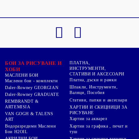
БОИ ЗА РИСУВАНЕ И
ПЛАТНА,
ИНСТРУМЕНТИ,
ХОБИ
СТАТИВИ И АКСЕСОАРИ
МАСЛЕНИ БОИ
Платна, дъски и рамки
Маслени бои - комплекти
Шпакли, Инструменти,
Daler-Rowney GEORGIAN
Валяци, Пособия
Daler-Rowney GRADUATE
Стативи, папки и аксесоари
REMBRANDT &
ARTEMISIA
ХАРТИИ И СКИЦНИЦИ ЗА
РИСУВАНЕ
VAN GOGH & TALENS
Хартии за акварел
ART
Хартии за графика , печат и
Водоразредими Маслени
туш
Бои H2OIL
АКРИЛНИ БОИ
Хартии за смесени техники