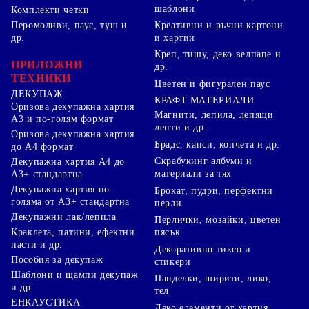
шаблони
Комплекти четки
Перомоливи, паус, туш и
Креативни и ръчни картони
др.
и хартии
Креп, тишу, деко велпапе и
ПРИЛОЖНИ
др.
ТЕХНИКИ
Цветен и фигурален паус
ДЕКУПАЖ
КРАФТ МАТЕРИАЛИ
Оризова декупажна хартия
Магнити, лепила, лепящи
А3 и по-голям формат
ленти и др.
Оризова декупажна хартия
Брадс, капси, копчета и др.
до А4 формат
Скрабукинг албуми и
Декупажна хартия А4 до
материали за тях
А3+ стандартна
Декупажна хартия по-
Брокат, пудри, перфектни
голяма от А3+ стандартна
перли
Декупажни лак/лепила
Перлички, мозайки, цветен
Краклета, патини, ефектни
пясък
пасти и др.
Декоративно тиксо и
Пособия за декупаж
стикери
Шаблони и щампи декупаж
Панделки, ширити, лико,
и др.
тел
ЕНКАУСТИКА
Деко елементи от хартия,