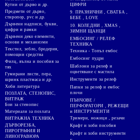
ЦИФРИ
Кутии от дърво и др.
Предмети от дърво,
9. ПРАЗНИЧНИ , СВАТБА ,
стиропор, pvc и др.
БЕБЕ , LOVE
Дървени надписи, букви,
10. КОЛЕДНИ , XMAS ,
цифри и рамки
ЗИМНИ ЩАНЦИ
Дървени деко елементи,
ЕМБОСИНГ / РЕЛЕФ
основи и механизми
ТЕХНИКА
Текстил, зебло, бродерия,
Техника - Топъл ембос
помощни средства
Ембосинг пудри
Филц, вълна и пособия за
Шаблони за релеф и
тях
оцветяване с мастила
Гумирани листи, пера,
Инструменти за релеф
шринк пластмаса и др.
Хоби литература
Папки за релеф и ембос
плочи
ПОЗЛАТА, СТЕНОПИС,
ВИТРАЖ
ПЪНЧОВЕ /
Бои за стенопис
ПЕРФОРАТОРИ , РЕЖЕЩИ
Материали за позлата
и ИНСТРУМЕНТИ
Тримери, ножици , резачи
ВИТРАЖНА ТЕХНИКА
ДЪРВОРЕЗБА,
Крафт и хоби пособия
ПИРОГРАФИЯ И
Крафт и хоби инструменти
ЛИНОГРАВЮРА