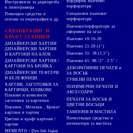
Бордюрни пънчове/
Инструменти за дърворезба
перфоратори
и линогравюра
Специални пънчове/
Помощни средства и
перфоратори
основи за пирография и др.
Пънчове/перфоратори за
СКРАПБУКИНГ И
оформяне на ъгъл
КРАФТ ТЕХНИКИ
Пънчове 10-16-20
ДИЗАЙНЕРСКИ ХАРТИИ
Пънчове 21-28 (1")
ДИЗАЙНЕРСКИ ХАРТИИ
Пънчове 31- 38 (1,5")
И КАРТОНИ НА БЛОК
Пънчове 41- 88 /2" -3.5" /
ДИЗАЙНЕРСКИ ХАРТИИ /
КАРТОНИ НА БРОЙКА
ДЕКОРАТИВНИ ПЕЧАТИ и
ДИЗАЙНЕРСКИ ТЕФТЕРИ
ЗА ВОСЪК
И БЕЛЕЖНИЦИ
ГУМЕНИ ПЕЧАТИ
ХАРТИИ, ЗАГОТОВКИ ЗА
ПОЛИМЕРНИ ПЕЧАТИ И
КАРТИЧКИ, ПЛИКОВЕ
АКСЕСОАРИ
Пликове и комплекти
ПЕЧАТИ ЗА ВОСЪК И
заготовки за картички
ЦВЕТНИ ВОСЪЦИ
Перлени , Металик , Брокат
ТАМПОНИ И МАСТИЛА
картони и хартии
Почистващи средства и
Цветни и крафт картони /
апликатори за мастила
хартии
MEMENTO - Dye Ink Japan