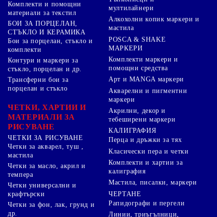
Комплекти и помощни
мултилайнери
материали за текстил
Алкохолни копик маркери и
БОИ ЗА ПОРЦЕЛАН,
мастила
СТЪКЛО И КЕРАМИКА
POSCA & SHAKE
Бои за порцелан, стъкло и
МАРКЕРИ
комплекти
Комплекти маркери и
Контури и маркери за
помощни средства
стъкло, порцелан и др.
Арт и MANGA маркери
Трансферни бои за
порцелан и стъкло
Акварелни и пигментни
маркери
ЧЕТКИ, ХАРТИИ И
Акрилни, декор и
МАТЕРИАЛИ ЗА
тебеширени маркери
РИСУВАНЕ
КАЛИГРАФИЯ
ЧЕТКИ ЗА РИСУВАНЕ
Перца и дръжки за тях
Четки за акварел, туш ,
Класически пера и четки
мастила
Комплекти и хартии за
Четки за масло, акрил и
калиграфия
темпера
Мастила, писалки, маркери
Четки универсални и
ЧЕРТАНЕ
крафтърски
Рапидографи и пергели
Четки за фон, лак, грунд и
др.
Линии, триъгълници,