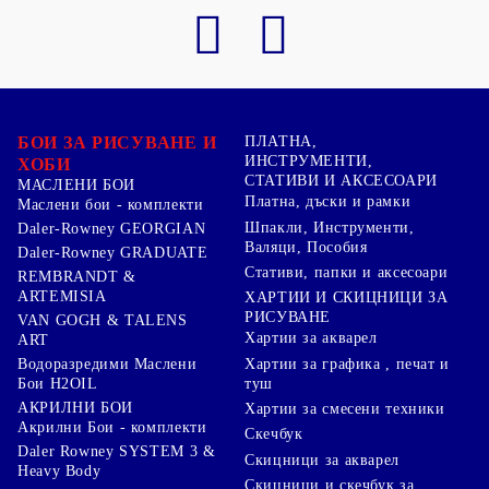
БОИ ЗА РИСУВАНЕ И
ПЛАТНА,
ИНСТРУМЕНТИ,
ХОБИ
СТАТИВИ И АКСЕСОАРИ
МАСЛЕНИ БОИ
Платна, дъски и рамки
Маслени бои - комплекти
Шпакли, Инструменти,
Daler-Rowney GEORGIAN
Валяци, Пособия
Daler-Rowney GRADUATE
Стативи, папки и аксесоари
REMBRANDT &
ARTEMISIA
ХАРТИИ И СКИЦНИЦИ ЗА
РИСУВАНЕ
VAN GOGH & TALENS
Хартии за акварел
ART
Хартии за графика , печат и
Водоразредими Маслени
туш
Бои H2OIL
АКРИЛНИ БОИ
Хартии за смесени техники
Акрилни Бои - комплекти
Скечбук
Daler Rowney SYSTEM 3 &
Скицници за акварел
Heavy Body
Скицници и скечбук за