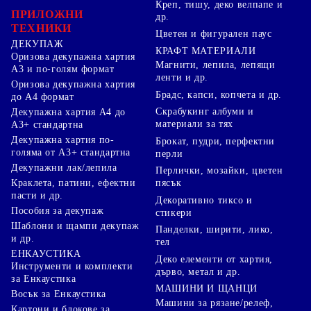
Креп, тишу, деко велпапе и
ПРИЛОЖНИ
др.
ТЕХНИКИ
Цветен и фигурален паус
ДЕКУПАЖ
КРАФТ МАТЕРИАЛИ
Оризова декупажна хартия
Магнити, лепила, лепящи
А3 и по-голям формат
ленти и др.
Оризова декупажна хартия
Брадс, капси, копчета и др.
до А4 формат
Скрабукинг албуми и
Декупажна хартия А4 до
материали за тях
А3+ стандартна
Декупажна хартия по-
Брокат, пудри, перфектни
голяма от А3+ стандартна
перли
Декупажни лак/лепила
Перлички, мозайки, цветен
Краклета, патини, ефектни
пясък
пасти и др.
Декоративно тиксо и
Пособия за декупаж
стикери
Шаблони и щампи декупаж
Панделки, ширити, лико,
и др.
тел
ЕНКАУСТИКА
Деко елементи от хартия,
Инструменти и комплекти
дърво, метал и др.
за Енкаустика
МАШИНИ И ЩАНЦИ
Восък за Енкаустика
Машини за рязане/релеф,
Картони и блокове за