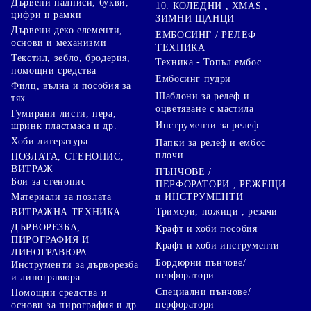
Дървени надписи, букви,
10. КОЛЕДНИ , XMAS ,
цифри и рамки
ЗИМНИ ЩАНЦИ
Дървени деко елементи,
ЕМБОСИНГ / РЕЛЕФ
основи и механизми
ТЕХНИКА
Текстил, зебло, бродерия,
Техника - Топъл ембос
помощни средства
Ембосинг пудри
Филц, вълна и пособия за
Шаблони за релеф и
тях
оцветяване с мастила
Гумирани листи, пера,
Инструменти за релеф
шринк пластмаса и др.
Хоби литература
Папки за релеф и ембос
плочи
ПОЗЛАТА, СТЕНОПИС,
ВИТРАЖ
ПЪНЧОВЕ /
Бои за стенопис
ПЕРФОРАТОРИ , РЕЖЕЩИ
Материали за позлата
и ИНСТРУМЕНТИ
Тримери, ножици , резачи
ВИТРАЖНА ТЕХНИКА
ДЪРВОРЕЗБА,
Крафт и хоби пособия
ПИРОГРАФИЯ И
Крафт и хоби инструменти
ЛИНОГРАВЮРА
Бордюрни пънчове/
Инструменти за дърворезба
перфоратори
и линогравюра
Специални пънчове/
Помощни средства и
перфоратори
основи за пирография и др.