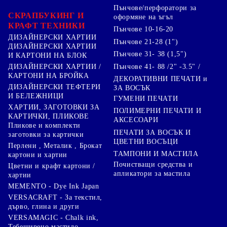
Пънчове/перфоратори за
СКРАПБУКИНГ И
оформяне на ъгъл
КРАФТ ТЕХНИКИ
Пънчове 10-16-20
ДИЗАЙНЕРСКИ ХАРТИИ
Пънчове 21-28 (1")
ДИЗАЙНЕРСКИ ХАРТИИ
Пънчове 31- 38 (1,5")
И КАРТОНИ НА БЛОК
Пънчове 41- 88 /2" -3.5" /
ДИЗАЙНЕРСКИ ХАРТИИ /
КАРТОНИ НА БРОЙКА
ДЕКОРАТИВНИ ПЕЧАТИ и
ДИЗАЙНЕРСКИ ТЕФТЕРИ
ЗА ВОСЪК
И БЕЛЕЖНИЦИ
ГУМЕНИ ПЕЧАТИ
ХАРТИИ, ЗАГОТОВКИ ЗА
ПОЛИМЕРНИ ПЕЧАТИ И
КАРТИЧКИ, ПЛИКОВЕ
АКСЕСОАРИ
Пликове и комплекти
ПЕЧАТИ ЗА ВОСЪК И
заготовки за картички
ЦВЕТНИ ВОСЪЦИ
Перлени , Металик , Брокат
ТАМПОНИ И МАСТИЛА
картони и хартии
Почистващи средства и
Цветни и крафт картони /
апликатори за мастила
хартии
MEMENTO - Dye Ink Japan
VERSACRAFT - За текстил,
дърво, глина и други
VERSAMAGIC - Chalk ink,
Тебеширено мастило