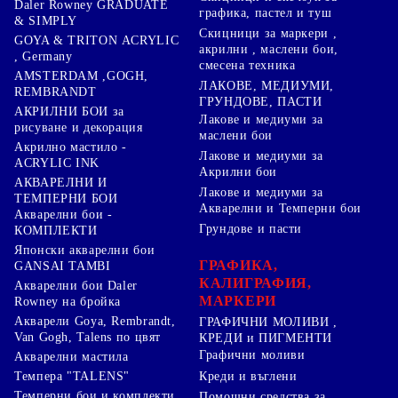
Daler Rowney GRADUATE
графика, пастел и туш
& SIMPLY
Скицници за маркери ,
GOYA & TRITON АCRYLIC
акрилни , маслени бои,
, Germany
смесена техника
AMSTERDAM ,GOGH,
ЛАКОВЕ, МЕДИУМИ,
REMBRANDT
ГРУНДОВЕ, ПАСТИ
АКРИЛНИ БОИ за
Лакове и медиуми за
рисуване и декорация
маслени бои
Акрилно мастило -
Лакове и медиуми за
ACRYLIC INK
Акрилни бои
АКВАРЕЛНИ И
Лакове и медиуми за
ТЕМПЕРНИ БОИ
Акварелни и Темперни бои
Акварелни бои -
Грундове и пасти
КОМПЛЕКТИ
Японски акварелни бои
ГРАФИКА,
GANSAI TAMBI
КАЛИГРАФИЯ,
Акварелни бои Daler
МАРКЕРИ
Rowney на бройка
Акварели Goya, Rembrandt,
ГРАФИЧНИ МОЛИВИ ,
Van Gogh, Talens по цвят
КРЕДИ и ПИГМЕНТИ
Графични моливи
Акварелни мастила
Креди и въглени
Темпера "TALENS"
Темперни бои и комплекти
Помощни средства за