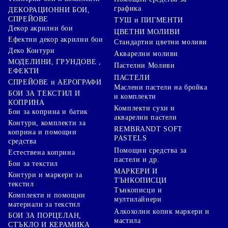
графика
ДЕКОРАЦИОННИ БОИ,
СПРЕЙОВЕ
ТУШ и ПИГМЕНТИ
Декор акрилни бои
ЦВЕТНИ МОЛИВИ
Ефектни декор акрилни бои
Стандартни цветни моливи
Деко Контури
Акварелни моливи
МОДЕЛИНИ, ГРУНДОВЕ ,
Пастелни Моливи
ЕФЕКТИ
ПАСТЕЛИ
СПРЕЙОВЕ и АЕРОГРАФИ
Маслени пастели на бройка
БОИ ЗА ТЕКСТИЛ И
и комплекти
КОПРИНА
Комплекти сухи и
Бои за коприна и батик
акварелни пастели
Контури, комплекти за
REMBRANDT SOFT
коприна и помощни
PASTELS
средства
Помощни средства за
Естествена коприна
пастели и др.
Бои за текстил
МАРКЕРИ И
Контури и маркери за
ТЪНКОПИСЦИ
текстил
Тънкописци и
Комплекти и помощни
мултилайнери
материали за текстил
Алкохолни копик маркери и
БОИ ЗА ПОРЦЕЛАН,
мастила
СТЪКЛО И КЕРАМИКА