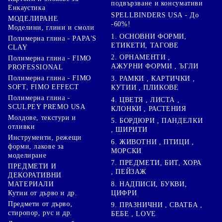
подвързване и консумативи
Енкаустика
SPELLBINDERS USA - До
МОДЕЛИРАНЕ
-60%!
Моделини, глини и смоли
1. ОСНОВНИ ФОРМИ,
Полимерна глина - PAPA'S
ЕТИКЕТИ, ТАГОВЕ
CLAY
2. ОРНАМЕНТИ ,
Полимерна глина - FIMO
АЖУРНИ ФОРМИ , ЪГЛИ
PROFESSIONAL
Полимерна глина - FIMO
3. РАМКИ , КАРТИЧКИ ,
SOFT, FIMO EFFECT
КУТИИ , ПЛИКОВЕ
Полимерна глина -
4. ЦВЕТЯ , ЛИСТА ,
SCULPEY PREMO USA
КЛОНКИ , РАСТЕНИЯ
Молдове, текстури и
5. БОРДЮРИ , ПАНДЕЛКИ
отливки
, ШИРИТИ
Инструменти, режещи
6. ЖИВОТНИ , ПТИЦИ ,
форми, лакове за
МОРСКИ
моделиране
7. ПРЕДМЕТИ, БИТ, ХОРА
ПРЕДМЕТИ И
, ПЕЙЗАЖ
ДЕКОРАТИВНИ
8. НАДПИСИ, БУКВИ,
МАТЕРИАЛИ
ЦИФРИ
Кутии от дърво и др.
Предмети от дърво,
9. ПРАЗНИЧНИ , СВАТБА ,
стиропор, pvc и др.
БЕБЕ , LOVE