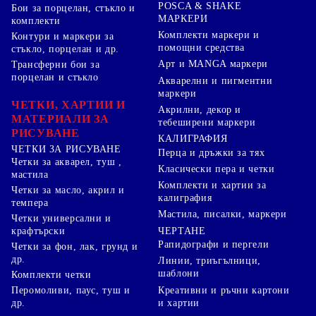
POSCA & SHAKE
Бои за порцелан, стъкло и
МАРКЕРИ
комплекти
Комплекти маркери и
Контури и маркери за
помощни средства
стъкло, порцелан и др.
Арт и MANGA маркери
Трансферни бои за
порцелан и стъкло
Акварелни и пигментни
маркери
ЧЕТКИ, ХАРТИИ И
Акрилни, декор и
МАТЕРИАЛИ ЗА
тебеширени маркери
РИСУВАНЕ
КАЛИГРАФИЯ
ЧЕТКИ ЗА РИСУВАНЕ
Перца и дръжки за тях
Четки за акварел, туш ,
Класически пера и четки
мастила
Комплекти и хартии за
Четки за масло, акрил и
калиграфия
темпера
Мастила, писалки, маркери
Четки универсални и
ЧЕРТАНЕ
крафтърски
Рапидографи и пергели
Четки за фон, лак, грунд и
др.
Линии, триъгълници,
шаблони
Комплекти четки
Перомоливи, паус, туш и
Креативни и ръчни картони
др.
и хартии