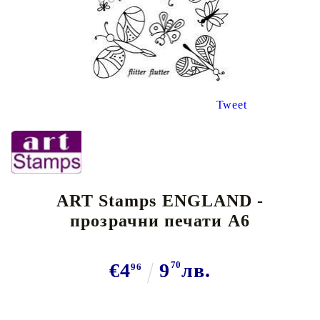
Tweet
ART Stamps ENGLAND -
прозрачни печати А6
€4
9
70
лв.
96