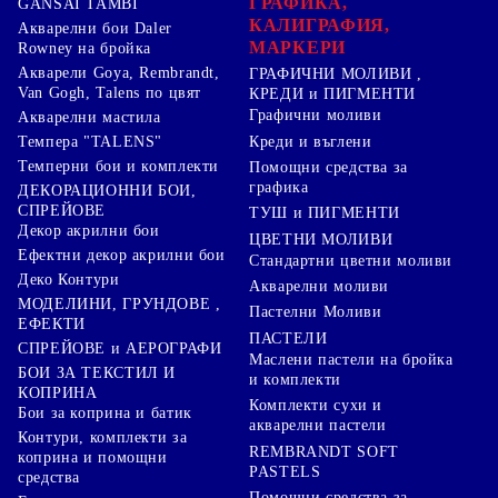
ГРАФИКА,
GANSAI TAMBI
КАЛИГРАФИЯ,
Акварелни бои Daler
МАРКЕРИ
Rowney на бройка
Акварели Goya, Rembrandt,
ГРАФИЧНИ МОЛИВИ ,
Van Gogh, Talens по цвят
КРЕДИ и ПИГМЕНТИ
Графични моливи
Акварелни мастила
Креди и въглени
Темпера "TALENS"
Темперни бои и комплекти
Помощни средства за
графика
ДЕКОРАЦИОННИ БОИ,
СПРЕЙОВЕ
ТУШ и ПИГМЕНТИ
Декор акрилни бои
ЦВЕТНИ МОЛИВИ
Ефектни декор акрилни бои
Стандартни цветни моливи
Деко Контури
Акварелни моливи
МОДЕЛИНИ, ГРУНДОВЕ ,
Пастелни Моливи
ЕФЕКТИ
ПАСТЕЛИ
СПРЕЙОВЕ и АЕРОГРАФИ
Маслени пастели на бройка
БОИ ЗА ТЕКСТИЛ И
и комплекти
КОПРИНА
Комплекти сухи и
Бои за коприна и батик
акварелни пастели
Контури, комплекти за
REMBRANDT SOFT
коприна и помощни
PASTELS
средства
Помощни средства за