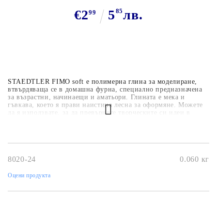
€2
5
85
лв.
99
STAEDTLER FIMO soft е полимерна глина за моделиране,
втвърдяваща се в домашна фурна, специално предназначена
за възрастни, начинаещи и аматьори. Глината е мека и
гъвкава, което я прави наистина лесна за оформяне. Можете
да я използвате, за да превърнете творческите си идеи в
уникални бижута или декоративни аксесоари за дома, често
се използва за декоративни фигури и сватбени украси.
8020-24
0.060
кг
Оцени продукта