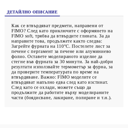
ДЕТАЙЛНО ОПИСАНИЕ
Как се втвърдяват предмети, направени от
FIMO? След като приключите с оформянето на
FIMO soft, трябва да втвърдите глината. За да
направите това, продължете както следва:
Загрейте фурната на 110°C. Постелете лист за
печене с пергамент за печене или алуминиево
фолио. Оставете моделираното изделие да
стегне във фурната за 30 минути. За най-добри
резултати използвайте термометър за фурна, за
да проверите температурата по време на
втвърдяване. Важно: FIMO моделите се
втвърдяват напълно едва след като изстинат.
След като се охлади, можете също да
продължите да работите върху моделираните
части (боядисване, лакиране, полиране и т.н.).