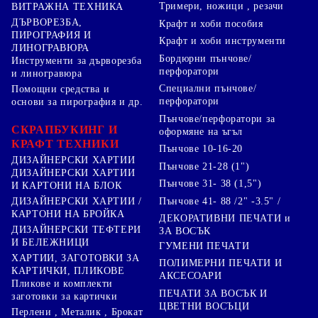
Тримери, ножици , резачи
ВИТРАЖНА ТЕХНИКА
ДЪРВОРЕЗБА,
Крафт и хоби пособия
ПИРОГРАФИЯ И
Крафт и хоби инструменти
ЛИНОГРАВЮРА
Бордюрни пънчове/
Инструменти за дърворезба
перфоратори
и линогравюра
Специални пънчове/
Помощни средства и
перфоратори
основи за пирография и др.
Пънчове/перфоратори за
СКРАПБУКИНГ И
оформяне на ъгъл
КРАФТ ТЕХНИКИ
Пънчове 10-16-20
ДИЗАЙНЕРСКИ ХАРТИИ
Пънчове 21-28 (1")
ДИЗАЙНЕРСКИ ХАРТИИ
Пънчове 31- 38 (1,5")
И КАРТОНИ НА БЛОК
Пънчове 41- 88 /2" -3.5" /
ДИЗАЙНЕРСКИ ХАРТИИ /
КАРТОНИ НА БРОЙКА
ДЕКОРАТИВНИ ПЕЧАТИ и
ДИЗАЙНЕРСКИ ТЕФТЕРИ
ЗА ВОСЪК
И БЕЛЕЖНИЦИ
ГУМЕНИ ПЕЧАТИ
ХАРТИИ, ЗАГОТОВКИ ЗА
ПОЛИМЕРНИ ПЕЧАТИ И
КАРТИЧКИ, ПЛИКОВЕ
АКСЕСОАРИ
Пликове и комплекти
ПЕЧАТИ ЗА ВОСЪК И
заготовки за картички
ЦВЕТНИ ВОСЪЦИ
Перлени , Металик , Брокат