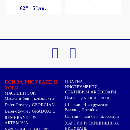
€2
96
5
79
лв.
БОИ ЗА РИСУВАНЕ И
ПЛАТНА,
ИНСТРУМЕНТИ,
ХОБИ
СТАТИВИ И АКСЕСОАРИ
МАСЛЕНИ БОИ
Платна, дъски и рамки
Маслени бои - комплекти
Шпакли, Инструменти,
Daler-Rowney GEORGIAN
Валяци, Пособия
Daler-Rowney GRADUATE
Стативи, папки и аксесоари
REMBRANDT &
ARTEMISIA
ХАРТИИ И СКИЦНИЦИ ЗА
РИСУВАНЕ
VAN GOGH & TALENS