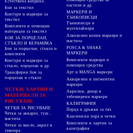
Естествена коприна
пастели и др.
Бои за текстил
МАРКЕРИ И
Контури и маркери за
ТЪНКОПИСЦИ
текстил
Тънкописци и
Комплекти и помощни
мултилайнери
материали за текстил
Алкохолни копик маркери и
БОИ ЗА ПОРЦЕЛАН,
мастила
СТЪКЛО И КЕРАМИКА
POSCA & SHAKE
Бои за порцелан, стъкло и
МАРКЕРИ
комплекти
Комплекти маркери и
Контури и маркери за
помощни средства
стъкло, порцелан и др.
Арт и MANGA маркери
Трансферни бои за
порцелан и стъкло
Акварелни и пигментни
маркери
ЧЕТКИ, ХАРТИИ И
Акрилни, декор и
МАТЕРИАЛИ ЗА
тебеширени маркери
РИСУВАНЕ
КАЛИГРАФИЯ
ЧЕТКИ ЗА РИСУВАНЕ
Перца и дръжки за тях
Четки за акварел, туш ,
Класически пера и четки
мастила
Комплекти и хартии за
Четки за масло, акрил и
калиграфия
темпера