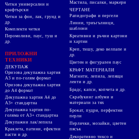
Мастила, писалки, маркери
Четки универсални и
ЧЕРТАНЕ
крафтърски
Рапидографи и пергели
Четки за фон, лак, грунд и
др.
Линии, триъгълници,
шаблони
Комплекти четки
Перомоливи, паус, туш и
Креативни и ръчни картони
др.
и хартии
Креп, тишу, деко велпапе и
ПРИЛОЖНИ
др.
ТЕХНИКИ
Цветен и фигурален паус
ДЕКУПАЖ
КРАФТ МАТЕРИАЛИ
Оризова декупажна хартия
Магнити, лепила, лепящи
А3 и по-голям формат
ленти и др.
Оризова декупажна хартия
Брадс, капси, копчета и др.
до А4 формат
Скрабукинг албуми и
Декупажна хартия А4 до
материали за тях
А3+ стандартна
Декупажна хартия по-
Брокат, пудри, перфектни
голяма от А3+ стандартна
перли
Декупажни лак/лепила
Перлички, мозайки, цветен
Краклета, патини, ефектни
пясък
пасти и др.
Декоративно тиксо и