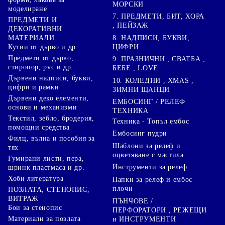
МОРСКИ
моделиране
7. ПРЕДМЕТИ, БИТ, ХОРА
ПРЕДМЕТИ И
, ПЕЙЗАЖ
ДЕКОРАТИВНИ
8. НАДПИСИ, БУКВИ,
МАТЕРИАЛИ
ЦИФРИ
Кутии от дърво и др.
Предмети от дърво,
9. ПРАЗНИЧНИ , СВАТБА ,
стиропор, pvc и др.
БЕБЕ , LOVE
Дървени надписи, букви,
10. КОЛЕДНИ , XMAS ,
цифри и рамки
ЗИМНИ ЩАНЦИ
Дървени деко елементи,
ЕМБОСИНГ / РЕЛЕФ
основи и механизми
ТЕХНИКА
Текстил, зебло, бродерия,
Техника - Топъл ембос
помощни средства
Ембосинг пудри
Филц, вълна и пособия за
Шаблони за релеф и
тях
оцветяване с мастила
Гумирани листи, пера,
Инструменти за релеф
шринк пластмаса и др.
Хоби литература
Папки за релеф и ембос
плочи
ПОЗЛАТА, СТЕНОПИС,
ВИТРАЖ
ПЪНЧОВЕ /
Бои за стенопис
ПЕРФОРАТОРИ , РЕЖЕЩИ
Материали за позлата
и ИНСТРУМЕНТИ