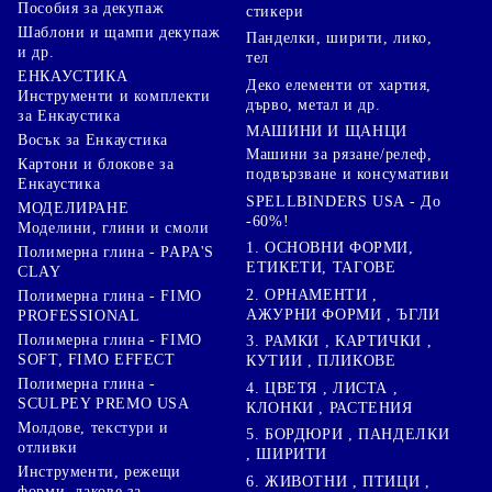
Пособия за декупаж
стикери
Шаблони и щампи декупаж
Панделки, ширити, лико,
и др.
тел
ЕНКАУСТИКА
Деко елементи от хартия,
Инструменти и комплекти
дърво, метал и др.
за Енкаустика
МАШИНИ И ЩАНЦИ
Восък за Енкаустика
Машини за рязане/релеф,
Картони и блокове за
подвързване и консумативи
Енкаустика
SPELLBINDERS USA - До
МОДЕЛИРАНЕ
-60%!
Моделини, глини и смоли
1. ОСНОВНИ ФОРМИ,
Полимерна глина - PAPA'S
ЕТИКЕТИ, ТАГОВЕ
CLAY
2. ОРНАМЕНТИ ,
Полимерна глина - FIMO
АЖУРНИ ФОРМИ , ЪГЛИ
PROFESSIONAL
Полимерна глина - FIMO
3. РАМКИ , КАРТИЧКИ ,
SOFT, FIMO EFFECT
КУТИИ , ПЛИКОВЕ
Полимерна глина -
4. ЦВЕТЯ , ЛИСТА ,
SCULPEY PREMO USA
КЛОНКИ , РАСТЕНИЯ
Молдове, текстури и
5. БОРДЮРИ , ПАНДЕЛКИ
отливки
, ШИРИТИ
Инструменти, режещи
6. ЖИВОТНИ , ПТИЦИ ,
форми, лакове за