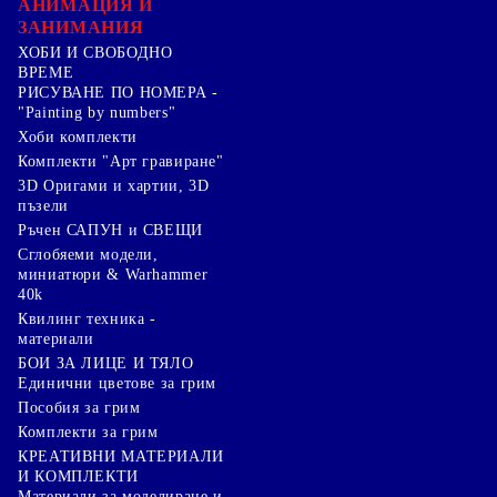
АНИМАЦИЯ И
ЗАНИМАНИЯ
ХОБИ И СВОБОДНО
ВРЕМЕ
РИСУВАНЕ ПО НОМЕРА -
"Painting by numbers"
Хоби комплекти
Комплекти "Арт гравиране"
3D Оригами и хартии, 3D
пъзели
Ръчен САПУН и СВЕЩИ
Сглобяеми модели,
миниатюри & Warhammer
40k
Квилинг техника -
материали
БОИ ЗА ЛИЦЕ И ТЯЛО
Единични цветове за грим
Пособия за грим
Комплекти за грим
КРЕАТИВНИ МАТЕРИАЛИ
И КОМПЛЕКТИ
Mатериали за моделиране и