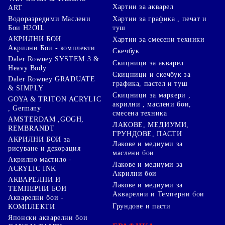
Хартии за акварел
ART
Хартии за графика , печат и
Водоразредими Маслени
туш
Бои H2OIL
АКРИЛНИ БОИ
Хартии за смесени техники
Акрилни Бои - комплекти
Скечбук
Daler Rowney SYSTEM 3 &
Скицници за акварел
Heavy Body
Скицници и скечбук за
Daler Rowney GRADUATE
графика, пастел и туш
& SIMPLY
Скицници за маркери ,
GOYA & TRITON АCRYLIC
акрилни , маслени бои,
, Germany
смесена техника
AMSTERDAM ,GOGH,
ЛАКОВЕ, МЕДИУМИ,
REMBRANDT
ГРУНДОВЕ, ПАСТИ
АКРИЛНИ БОИ за
Лакове и медиуми за
рисуване и декорация
маслени бои
Акрилно мастило -
Лакове и медиуми за
ACRYLIC INK
Акрилни бои
АКВАРЕЛНИ И
Лакове и медиуми за
ТЕМПЕРНИ БОИ
Акварелни и Темперни бои
Акварелни бои -
Грундове и пасти
КОМПЛЕКТИ
Японски акварелни бои