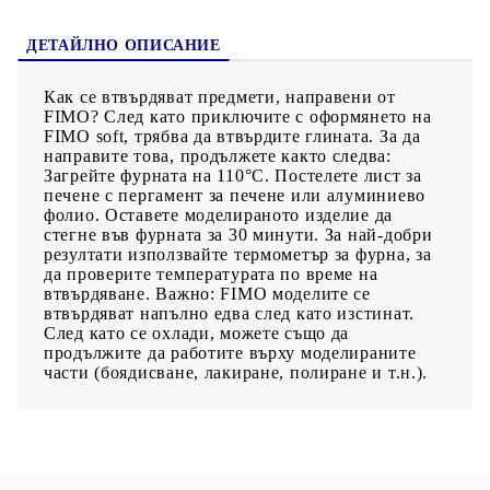
ДЕТАЙЛНО ОПИСАНИЕ
Как се втвърдяват предмети, направени от
FIMO? След като приключите с оформянето на
FIMO soft, трябва да втвърдите глината. За да
направите това, продължете както следва:
Загрейте фурната на 110°C. Постелете лист за
печене с пергамент за печене или алуминиево
фолио. Оставете моделираното изделие да
стегне във фурната за 30 минути. За най-добри
резултати използвайте термометър за фурна, за
да проверите температурата по време на
втвърдяване. Важно: FIMO моделите се
втвърдяват напълно едва след като изстинат.
След като се охлади, можете също да
продължите да работите върху моделираните
части (боядисване, лакиране, полиране и т.н.).