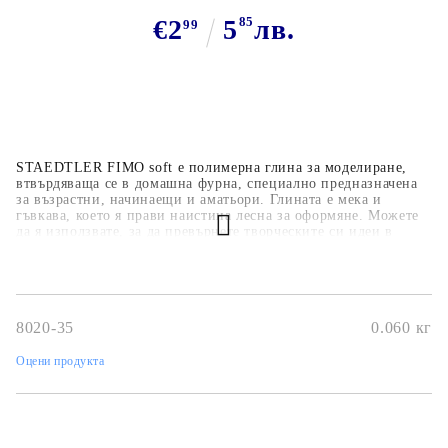
€2
5
85
лв.
99
STAEDTLER FIMO soft е полимерна глина за моделиране,
втвърдяваща се в домашна фурна, специално предназначена
за възрастни, начинаещи и аматьори. Глината е мека и
гъвкава, което я прави наистина лесна за оформяне. Можете
да я използвате, за да превърнете творческите си идеи в
уникални бижута или декоративни аксесоари за дома, често
се използва за декоративни фигури и сватбени украси.
8020-35
0.060
кг
Оцени продукта