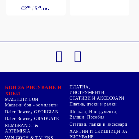
€2
96
5
79
лв.
БОИ ЗА РИСУВАНЕ И
ПЛАТНА,
ИНСТРУМЕНТИ,
ХОБИ
СТАТИВИ И АКСЕСОАРИ
МАСЛЕНИ БОИ
Платна, дъски и рамки
Маслени бои - комплекти
Шпакли, Инструменти,
Daler-Rowney GEORGIAN
Валяци, Пособия
Daler-Rowney GRADUATE
Стативи, папки и аксесоари
REMBRANDT &
ARTEMISIA
ХАРТИИ И СКИЦНИЦИ ЗА
РИСУВАНЕ
VAN GOGH & TALENS