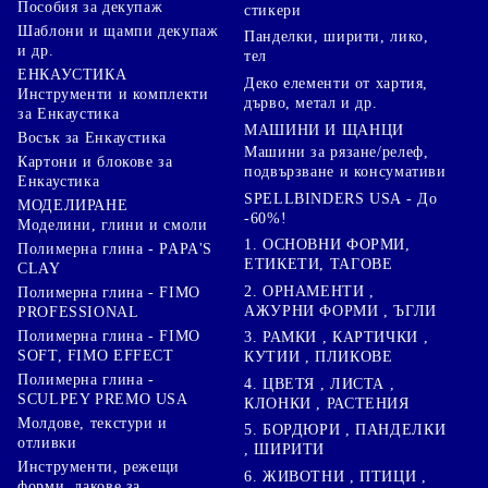
Пособия за декупаж
стикери
Шаблони и щампи декупаж
Панделки, ширити, лико,
и др.
тел
ЕНКАУСТИКА
Деко елементи от хартия,
Инструменти и комплекти
дърво, метал и др.
за Енкаустика
МАШИНИ И ЩАНЦИ
Восък за Енкаустика
Машини за рязане/релеф,
Картони и блокове за
подвързване и консумативи
Енкаустика
SPELLBINDERS USA - До
МОДЕЛИРАНЕ
-60%!
Моделини, глини и смоли
1. ОСНОВНИ ФОРМИ,
Полимерна глина - PAPA'S
ЕТИКЕТИ, ТАГОВЕ
CLAY
2. ОРНАМЕНТИ ,
Полимерна глина - FIMO
АЖУРНИ ФОРМИ , ЪГЛИ
PROFESSIONAL
Полимерна глина - FIMO
3. РАМКИ , КАРТИЧКИ ,
SOFT, FIMO EFFECT
КУТИИ , ПЛИКОВЕ
Полимерна глина -
4. ЦВЕТЯ , ЛИСТА ,
SCULPEY PREMO USA
КЛОНКИ , РАСТЕНИЯ
Молдове, текстури и
5. БОРДЮРИ , ПАНДЕЛКИ
отливки
, ШИРИТИ
Инструменти, режещи
6. ЖИВОТНИ , ПТИЦИ ,
форми, лакове за