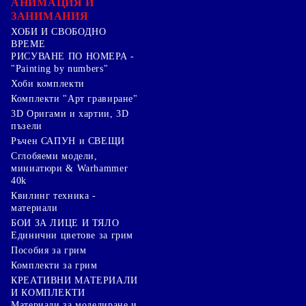
АНИМАЦИЯ И
ЗАНИМАНИЯ
ХОБИ И СВОБОДНО
ВРЕМЕ
РИСУВАНЕ ПО НОМЕРА -
"Painting by numbers"
Хоби комплекти
Комплекти "Арт гравиране"
3D Оригами и хартии, 3D
пъзели
Ръчен САПУН и СВЕЩИ
Сглобяеми модели,
миниатюри & Warhammer
40k
Квилинг техника -
материали
БОИ ЗА ЛИЦЕ И ТЯЛО
Единични цветове за грим
Пособия за грим
Комплекти за грим
КРЕАТИВНИ МАТЕРИАЛИ
И КОМПЛЕКТИ
Mатериали за моделиране и