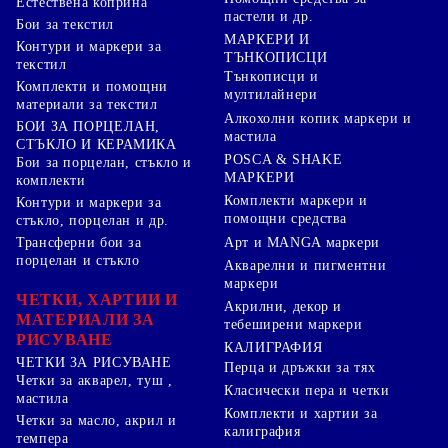
Естествена коприна
пастели и др.
Бои за текстил
МАРКЕРИ И
Контури и маркери за
ТЪНКОПИСЦИ
текстил
Тънкописци и
Комплекти и помощни
мултилайнери
материали за текстил
Алкохолни копик маркери и
БОИ ЗА ПОРЦЕЛАН,
мастила
СТЪКЛО И КЕРАМИКА
POSCA & SHAKE
Бои за порцелан, стъкло и
МАРКЕРИ
комплекти
Комплекти маркери и
Контури и маркери за
помощни средства
стъкло, порцелан и др.
Арт и MANGA маркери
Трансферни бои за
порцелан и стъкло
Акварелни и пигментни
маркери
ЧЕТКИ, ХАРТИИ И
Акрилни, декор и
МАТЕРИАЛИ ЗА
тебеширени маркери
РИСУВАНЕ
КАЛИГРАФИЯ
ЧЕТКИ ЗА РИСУВАНЕ
Перца и дръжки за тях
Четки за акварел, туш ,
Класически пера и четки
мастила
Комплекти и хартии за
Четки за масло, акрил и
калиграфия
темпера