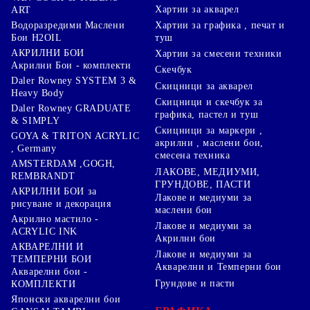
Хартии за акварел
ART
Хартии за графика , печат и
Водоразредими Маслени
туш
Бои H2OIL
АКРИЛНИ БОИ
Хартии за смесени техники
Акрилни Бои - комплекти
Скечбук
Daler Rowney SYSTEM 3 &
Скицници за акварел
Heavy Body
Скицници и скечбук за
Daler Rowney GRADUATE
графика, пастел и туш
& SIMPLY
Скицници за маркери ,
GOYA & TRITON АCRYLIC
акрилни , маслени бои,
, Germany
смесена техника
AMSTERDAM ,GOGH,
ЛАКОВЕ, МЕДИУМИ,
REMBRANDT
ГРУНДОВЕ, ПАСТИ
АКРИЛНИ БОИ за
Лакове и медиуми за
рисуване и декорация
маслени бои
Акрилно мастило -
Лакове и медиуми за
ACRYLIC INK
Акрилни бои
АКВАРЕЛНИ И
Лакове и медиуми за
ТЕМПЕРНИ БОИ
Акварелни и Темперни бои
Акварелни бои -
Грундове и пасти
КОМПЛЕКТИ
Японски акварелни бои