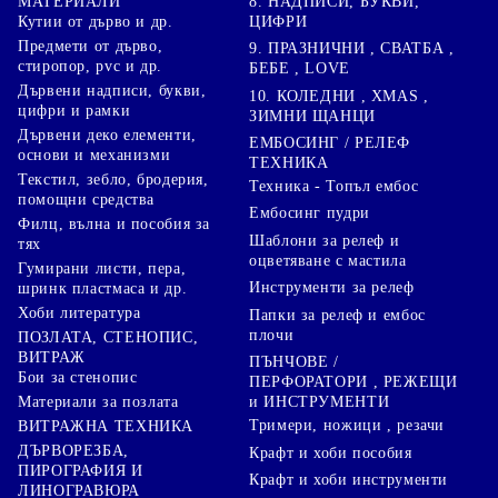
8. НАДПИСИ, БУКВИ,
МАТЕРИАЛИ
ЦИФРИ
Кутии от дърво и др.
Предмети от дърво,
9. ПРАЗНИЧНИ , СВАТБА ,
стиропор, pvc и др.
БЕБЕ , LOVE
Дървени надписи, букви,
10. КОЛЕДНИ , XMAS ,
цифри и рамки
ЗИМНИ ЩАНЦИ
Дървени деко елементи,
ЕМБОСИНГ / РЕЛЕФ
основи и механизми
ТЕХНИКА
Текстил, зебло, бродерия,
Техника - Топъл ембос
помощни средства
Ембосинг пудри
Филц, вълна и пособия за
Шаблони за релеф и
тях
оцветяване с мастила
Гумирани листи, пера,
Инструменти за релеф
шринк пластмаса и др.
Хоби литература
Папки за релеф и ембос
плочи
ПОЗЛАТА, СТЕНОПИС,
ВИТРАЖ
ПЪНЧОВЕ /
Бои за стенопис
ПЕРФОРАТОРИ , РЕЖЕЩИ
Материали за позлата
и ИНСТРУМЕНТИ
Тримери, ножици , резачи
ВИТРАЖНА ТЕХНИКА
ДЪРВОРЕЗБА,
Крафт и хоби пособия
ПИРОГРАФИЯ И
Крафт и хоби инструменти
ЛИНОГРАВЮРА