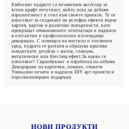
Ембосинг пудрите са незаменим аксесоар за
всеки крафт ентусиаст, който иска да добави
изразителност и стил към своите проекти. Те се
използват за създаване на релефни ефекти върху
хартия, картон и различни повърхности, като
превръщат обикновените отпечатъци и надписи
в елегантни и професионално изглеждащи
декорации. С помощта на мастило и топлинен
уред, пудрата се разтапя и образува красиви
повдигнати детайли с матов, гланцов,
металически или блестящ ефект.За какво се
използват? Скрапбукинг и изработка на албуми
Декориране на картички, покани, етикети
Уникални печати и надписи DIY арт проекти и
персонализирани подаръци
НОВИ ПРОДУКТИ