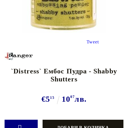
Tweet
`Distress` Ембос Пудра - Shabby
Shutters
€5
10
07
лв.
15