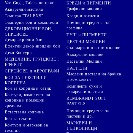
Van Gogh, Talens по цвят
КРЕДИ и ПИГМЕНТИ
Графични моливи
Акварелни мастила
Креди и въглени
Темпера "TALENS"
Темперни бои и комплекти
Помощни средства за
графика
ДЕКОРАЦИОННИ БОИ,
СПРЕЙОВЕ
ТУШ и ПИГМЕНТИ
Декор акрилни бои
ЦВЕТНИ МОЛИВИ
Ефектни декор акрилни бои
Стандартни цветни моливи
Деко Контури
Акварелни моливи
МОДЕЛИНИ, ГРУНДОВЕ ,
Пастелни Моливи
ЕФЕКТИ
ПАСТЕЛИ
СПРЕЙОВЕ и АЕРОГРАФИ
Маслени пастели на бройка
БОИ ЗА ТЕКСТИЛ И
и комплекти
КОПРИНА
Комплекти сухи и
Бои за коприна и батик
акварелни пастели
Контури, комплекти за
REMBRANDT SOFT
коприна и помощни
PASTELS
средства
Помощни средства за
Естествена коприна
пастели и др.
Бои за текстил
МАРКЕРИ И
Контури и маркери за
ТЪНКОПИСЦИ
текстил