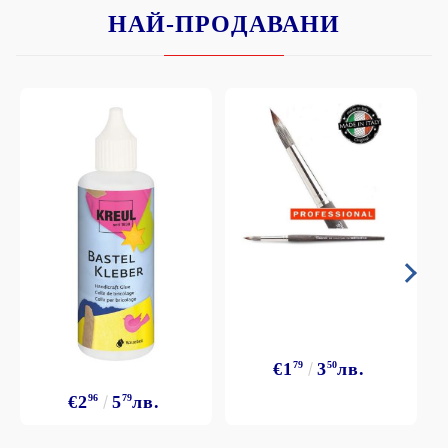
НАЙ-ПРОДАВАНИ
€1
79
3
50
лв.
€2
96
5
79
лв.