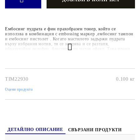
Ембосинг пудрата е фин прахобразен тонер, който се
използва в комбинация с embossing маркер ,ембосинг тампон
и ембосинг пистолет . Когато мастилото задържи пудрата
върху избрания мотив, тя се нагрява и се разтапя,
образувайки релефен, блестящ или матов ефект. Това прави
надписите, печатите и орнаментите върху хартия, картон или
други повърхности изключително елегантни и впечатляващи.
TIM22930
0.100
кг
Оцени продукта
ДЕТАЙЛНО ОПИСАНИЕ
СВЪРЗАНИ ПРОДУКТИ