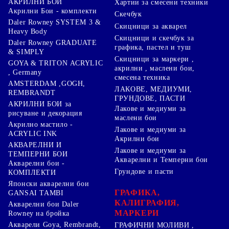
АКРИЛНИ БОИ
Хартии за смесени техники
Акрилни Бои - комплекти
Скечбук
Daler Rowney SYSTEM 3 &
Скицници за акварел
Heavy Body
Скицници и скечбук за
Daler Rowney GRADUATE
графика, пастел и туш
& SIMPLY
Скицници за маркери ,
GOYA & TRITON АCRYLIC
акрилни , маслени бои,
, Germany
смесена техника
AMSTERDAM ,GOGH,
ЛАКОВЕ, МЕДИУМИ,
REMBRANDT
ГРУНДОВЕ, ПАСТИ
АКРИЛНИ БОИ за
Лакове и медиуми за
рисуване и декорация
маслени бои
Акрилно мастило -
Лакове и медиуми за
ACRYLIC INK
Акрилни бои
АКВАРЕЛНИ И
Лакове и медиуми за
ТЕМПЕРНИ БОИ
Акварелни и Темперни бои
Акварелни бои -
Грундове и пасти
КОМПЛЕКТИ
Японски акварелни бои
ГРАФИКА,
GANSAI TAMBI
КАЛИГРАФИЯ,
Акварелни бои Daler
МАРКЕРИ
Rowney на бройка
Акварели Goya, Rembrandt,
ГРАФИЧНИ МОЛИВИ ,