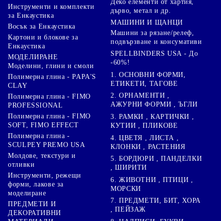
Деко елементи от хартия,
Инструменти и комплекти
дърво, метал и др.
за Енкаустика
МАШИНИ И ЩАНЦИ
Восък за Енкаустика
Машини за рязане/релеф,
Картони и блокове за
подвързване и консумативи
Енкаустика
SPELLBINDERS USA - До
МОДЕЛИРАНЕ
-60%!
Моделини, глини и смоли
1. ОСНОВНИ ФОРМИ,
Полимерна глина - PAPA'S
ЕТИКЕТИ, ТАГОВЕ
CLAY
2. ОРНАМЕНТИ ,
Полимерна глина - FIMO
АЖУРНИ ФОРМИ , ЪГЛИ
PROFESSIONAL
Полимерна глина - FIMO
3. РАМКИ , КАРТИЧКИ ,
SOFT, FIMO EFFECT
КУТИИ , ПЛИКОВЕ
Полимерна глина -
4. ЦВЕТЯ , ЛИСТА ,
SCULPEY PREMO USA
КЛОНКИ , РАСТЕНИЯ
Молдове, текстури и
5. БОРДЮРИ , ПАНДЕЛКИ
отливки
, ШИРИТИ
Инструменти, режещи
6. ЖИВОТНИ , ПТИЦИ ,
форми, лакове за
МОРСКИ
моделиране
7. ПРЕДМЕТИ, БИТ, ХОРА
ПРЕДМЕТИ И
, ПЕЙЗАЖ
ДЕКОРАТИВНИ