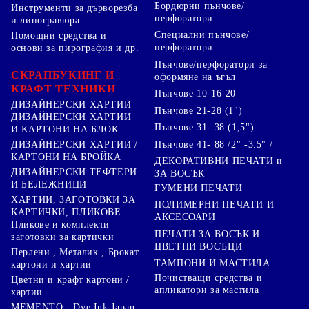
Бордюрни пънчове/
Инструменти за дърворезба
перфоратори
и линогравюра
Специални пънчове/
Помощни средства и
перфоратори
основи за пирография и др.
Пънчове/перфоратори за
СКРАПБУКИНГ И
оформяне на ъгъл
КРАФТ ТЕХНИКИ
Пънчове 10-16-20
ДИЗАЙНЕРСКИ ХАРТИИ
Пънчове 21-28 (1")
ДИЗАЙНЕРСКИ ХАРТИИ
Пънчове 31- 38 (1,5")
И КАРТОНИ НА БЛОК
Пънчове 41- 88 /2" -3.5" /
ДИЗАЙНЕРСКИ ХАРТИИ /
КАРТОНИ НА БРОЙКА
ДЕКОРАТИВНИ ПЕЧАТИ и
ДИЗАЙНЕРСКИ ТЕФТЕРИ
ЗА ВОСЪК
И БЕЛЕЖНИЦИ
ГУМЕНИ ПЕЧАТИ
ХАРТИИ, ЗАГОТОВКИ ЗА
ПОЛИМЕРНИ ПЕЧАТИ И
КАРТИЧКИ, ПЛИКОВЕ
АКСЕСОАРИ
Пликове и комплекти
ПЕЧАТИ ЗА ВОСЪК И
заготовки за картички
ЦВЕТНИ ВОСЪЦИ
Перлени , Металик , Брокат
ТАМПОНИ И МАСТИЛА
картони и хартии
Почистващи средства и
Цветни и крафт картони /
апликатори за мастила
хартии
MEMENTO - Dye Ink Japan