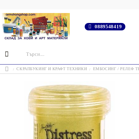
0889548419
СКРАПБУКИНГ И КРАФТ ТЕХНИКИ
ЕМБОСИНГ / РЕЛЕФ 