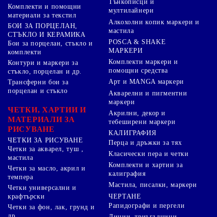
Тънкописци и
Комплекти и помощни
мултилайнери
материали за текстил
Алкохолни копик маркери и
БОИ ЗА ПОРЦЕЛАН,
мастила
СТЪКЛО И КЕРАМИКА
POSCA & SHAKE
Бои за порцелан, стъкло и
МАРКЕРИ
комплекти
Комплекти маркери и
Контури и маркери за
помощни средства
стъкло, порцелан и др.
Арт и MANGA маркери
Трансферни бои за
порцелан и стъкло
Акварелни и пигментни
маркери
ЧЕТКИ, ХАРТИИ И
Акрилни, декор и
МАТЕРИАЛИ ЗА
тебеширени маркери
РИСУВАНЕ
КАЛИГРАФИЯ
ЧЕТКИ ЗА РИСУВАНЕ
Перца и дръжки за тях
Четки за акварел, туш ,
Класически пера и четки
мастила
Комплекти и хартии за
Четки за масло, акрил и
калиграфия
темпера
Мастила, писалки, маркери
Четки универсални и
ЧЕРТАНЕ
крафтърски
Рапидографи и пергели
Четки за фон, лак, грунд и
др.
Линии, триъгълници,