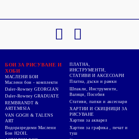
БОИ ЗА РИСУВАНЕ И
ПЛАТНА,
ИНСТРУМЕНТИ,
ХОБИ
СТАТИВИ И АКСЕСОАРИ
МАСЛЕНИ БОИ
Платна, дъски и рамки
Маслени бои - комплекти
Шпакли, Инструменти,
Daler-Rowney GEORGIAN
Валяци, Пособия
Daler-Rowney GRADUATE
Стативи, папки и аксесоари
REMBRANDT &
ARTEMISIA
ХАРТИИ И СКИЦНИЦИ ЗА
РИСУВАНЕ
VAN GOGH & TALENS
Хартии за акварел
ART
Хартии за графика , печат и
Водоразредими Маслени
туш
Бои H2OIL