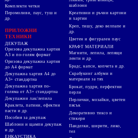
шаблони
Комплекти четки
Перомоливи, паус, туш и
Креативни и ръчни картони
др.
и хартии
Креп, тишу, деко велпапе и
ПРИЛОЖНИ
др.
ТЕХНИКИ
Цветен и фигурален паус
ДЕКУПАЖ
КРАФТ МАТЕРИАЛИ
Оризова декупажна хартия
Магнити, лепила, лепящи
А3 и по-голям формат
ленти и др.
Оризова декупажна хартия
Брадс, капси, копчета и др.
до А4 формат
Скрабукинг албуми и
Декупажна хартия А4 до
материали за тях
А3+ стандартна
Декупажна хартия по-
Брокат, пудри, перфектни
голяма от А3+ стандартна
перли
Декупажни лак/лепила
Перлички, мозайки, цветен
Краклета, патини, ефектни
пясък
пасти и др.
Декоративно тиксо и
Пособия за декупаж
стикери
Шаблони и щампи декупаж
Панделки, ширити, лико,
и др.
тел
ЕНКАУСТИКА