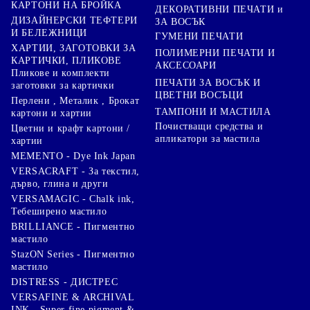
КАРТОНИ НА БРОЙКА
ДЕКОРАТИВНИ ПЕЧАТИ и
ДИЗАЙНЕРСКИ ТЕФТЕРИ
ЗА ВОСЪК
И БЕЛЕЖНИЦИ
ГУМЕНИ ПЕЧАТИ
ХАРТИИ, ЗАГОТОВКИ ЗА
ПОЛИМЕРНИ ПЕЧАТИ И
КАРТИЧКИ, ПЛИКОВЕ
АКСЕСОАРИ
Пликове и комплекти
ПЕЧАТИ ЗА ВОСЪК И
заготовки за картички
ЦВЕТНИ ВОСЪЦИ
Перлени , Металик , Брокат
ТАМПОНИ И МАСТИЛА
картони и хартии
Почистващи средства и
Цветни и крафт картони /
апликатори за мастила
хартии
MEMENTO - Dye Ink Japan
VERSACRAFT - За текстил,
дърво, глина и други
VERSAMAGIC - Chalk ink,
Тебеширено мастило
BRILLIANCE - Пигментно
мастило
StazON Series - Пигментно
мастило
DISTRESS - ДИСТРЕС
VERSAFINE & ARCHIVAL
INK - Super fine pigment &