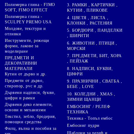
Полимерна глина - FIMO
3. РАМКИ , КАРТИЧКИ ,
SOFT, FIMO EFFECT
КУТИИ , ПЛИКОВЕ
Полимерна глина -
4. ЦВЕТЯ , ЛИСТА ,
SCULPEY PREMO USA
КЛОНКИ , РАСТЕНИЯ
Молдове, текстури и
5. БОРДЮРИ , ПАНДЕЛКИ
отливки
, ШИРИТИ
Инструменти, режещи
6. ЖИВОТНИ , ПТИЦИ ,
форми, лакове за
МОРСКИ
моделиране
7. ПРЕДМЕТИ, БИТ, ХОРА
ПРЕДМЕТИ И
, ПЕЙЗАЖ
ДЕКОРАТИВНИ
8. НАДПИСИ, БУКВИ,
МАТЕРИАЛИ
ЦИФРИ
Кутии от дърво и др.
Предмети от дърво,
9. ПРАЗНИЧНИ , СВАТБА ,
стиропор, pvc и др.
БЕБЕ , LOVE
Дървени надписи, букви,
10. КОЛЕДНИ , XMAS ,
цифри и рамки
ЗИМНИ ЩАНЦИ
Дървени деко елементи,
ЕМБОСИНГ / РЕЛЕФ
основи и механизми
ТЕХНИКА
Текстил, зебло, бродерия,
Техника - Топъл ембос
помощни средства
Ембосинг пудри
Филц, вълна и пособия за
Шаблони за релеф и
тях