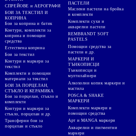
ПАСТЕЛИ
СПРЕЙОВЕ и АЕРОГРАФИ
Маслени пастели на бройка
БОИ ЗА ТЕКСТИЛ И
и комплекти
КОПРИНА
Комплекти сухи и
Бои за коприна и батик
акварелни пастели
Контури, комплекти за
REMBRANDT SOFT
коприна и помощни
PASTELS
средства
Помощни средства за
Естествена коприна
пастели и др.
Бои за текстил
МАРКЕРИ И
Контури и маркери за
ТЪНКОПИСЦИ
текстил
Тънкописци и
Комплекти и помощни
мултилайнери
материали за текстил
Алкохолни копик маркери и
БОИ ЗА ПОРЦЕЛАН,
мастила
СТЪКЛО И КЕРАМИКА
POSCA & SHAKE
Бои за порцелан, стъкло и
МАРКЕРИ
комплекти
Комплекти маркери и
Контури и маркери за
помощни средства
стъкло, порцелан и др.
Арт и MANGA маркери
Трансферни бои за
порцелан и стъкло
Акварелни и пигментни
маркери