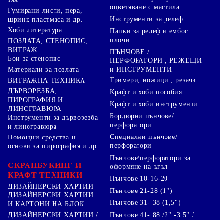
оцветяване с мастила
Гумирани листи, пера,
Инструменти за релеф
шринк пластмаса и др.
Хоби литература
Папки за релеф и ембос
плочи
ПОЗЛАТА, СТЕНОПИС,
ВИТРАЖ
ПЪНЧОВЕ /
Бои за стенопис
ПЕРФОРАТОРИ , РЕЖЕЩИ
Материали за позлата
и ИНСТРУМЕНТИ
Тримери, ножици , резачи
ВИТРАЖНА ТЕХНИКА
ДЪРВОРЕЗБА,
Крафт и хоби пособия
ПИРОГРАФИЯ И
Крафт и хоби инструменти
ЛИНОГРАВЮРА
Бордюрни пънчове/
Инструменти за дърворезба
перфоратори
и линогравюра
Специални пънчове/
Помощни средства и
перфоратори
основи за пирография и др.
Пънчове/перфоратори за
СКРАПБУКИНГ И
оформяне на ъгъл
КРАФТ ТЕХНИКИ
Пънчове 10-16-20
ДИЗАЙНЕРСКИ ХАРТИИ
Пънчове 21-28 (1")
ДИЗАЙНЕРСКИ ХАРТИИ
Пънчове 31- 38 (1,5")
И КАРТОНИ НА БЛОК
Пънчове 41- 88 /2" -3.5" /
ДИЗАЙНЕРСКИ ХАРТИИ /