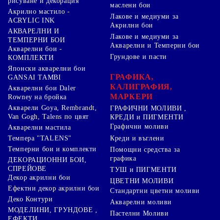
рисуване и декорация
маслени бои
Акрилно мастило -
Лакове и медиуми за
ACRYLIC INK
Акрилни бои
АКВАРЕЛНИ И
Лакове и медиуми за
ТЕМПЕРНИ БОИ
Акварелни и Темперни бои
Акварелни бои -
Грундове и пасти
КОМПЛЕКТИ
Японски акварелни бои
ГРАФИКА,
GANSAI TAMBI
КАЛИГРАФИЯ,
Акварелни бои Daler
МАРКЕРИ
Rowney на бройка
Акварели Goya, Rembrandt,
ГРАФИЧНИ МОЛИВИ ,
Van Gogh, Talens по цвят
КРЕДИ и ПИГМЕНТИ
Графични моливи
Акварелни мастила
Креди и въглени
Темпера "TALENS"
Темперни бои и комплекти
Помощни средства за
графика
ДЕКОРАЦИОННИ БОИ,
СПРЕЙОВЕ
ТУШ и ПИГМЕНТИ
Декор акрилни бои
ЦВЕТНИ МОЛИВИ
Ефектни декор акрилни бои
Стандартни цветни моливи
Деко Контури
Акварелни моливи
МОДЕЛИНИ, ГРУНДОВЕ ,
Пастелни Моливи
ЕФЕКТИ