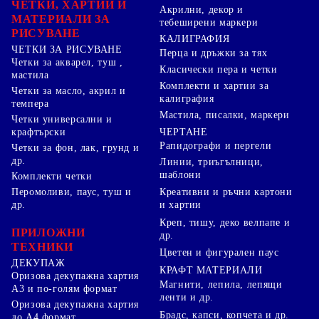
ЧЕТКИ, ХАРТИИ И
Акрилни, декор и
МАТЕРИАЛИ ЗА
тебеширени маркери
РИСУВАНЕ
КАЛИГРАФИЯ
ЧЕТКИ ЗА РИСУВАНЕ
Перца и дръжки за тях
Четки за акварел, туш ,
Класически пера и четки
мастила
Комплекти и хартии за
Четки за масло, акрил и
калиграфия
темпера
Мастила, писалки, маркери
Четки универсални и
ЧЕРТАНЕ
крафтърски
Рапидографи и пергели
Четки за фон, лак, грунд и
др.
Линии, триъгълници,
шаблони
Комплекти четки
Перомоливи, паус, туш и
Креативни и ръчни картони
др.
и хартии
Креп, тишу, деко велпапе и
ПРИЛОЖНИ
др.
ТЕХНИКИ
Цветен и фигурален паус
ДЕКУПАЖ
КРАФТ МАТЕРИАЛИ
Оризова декупажна хартия
Магнити, лепила, лепящи
А3 и по-голям формат
ленти и др.
Оризова декупажна хартия
Брадс, капси, копчета и др.
до А4 формат