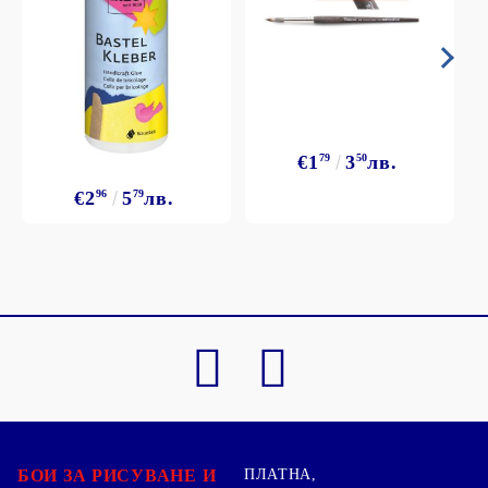
€1
79
3
50
лв.
€2
96
5
79
лв.
БОИ ЗА РИСУВАНЕ И
ПЛАТНА,