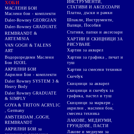
ИНСТРУМЕНТИ,
ХОБИ
СТАТИВИ И АКСЕСОАРИ
МАСЛЕНИ БОИ
Платна, дъски и рамки
Маслени бои - комплекти
Шпакли, Инструменти,
Daler-Rowney GEORGIAN
Валяци, Пособия
Daler-Rowney GRADUATE
Стативи, папки и аксесоари
REMBRANDT &
ARTEMISIA
ХАРТИИ И СКИЦНИЦИ ЗА
РИСУВАНЕ
VAN GOGH & TALENS
Хартии за акварел
ART
Хартии за графика , печат и
Водоразредими Маслени
туш
Бои H2OIL
АКРИЛНИ БОИ
Хартии за смесени техники
Акрилни Бои - комплекти
Скечбук
Daler Rowney SYSTEM 3 &
Скицници за акварел
Heavy Body
Скицници и скечбук за
Daler Rowney GRADUATE
графика, пастел и туш
& SIMPLY
Скицници за маркери ,
GOYA & TRITON АCRYLIC
акрилни , маслени бои,
, Germany
смесена техника
AMSTERDAM ,GOGH,
ЛАКОВЕ, МЕДИУМИ,
REMBRANDT
ГРУНДОВЕ, ПАСТИ
АКРИЛНИ БОИ за
Лакове и медиуми за