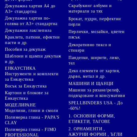
Скрабукинг албуми и
Декупажна хартия А4 до
материали за тях
А3+ стандартна
Декупажна хартия по-
Брокат, пудри, перфектни
голяма от А3+ стандартна
перли
Декупажни лак/лепила
Перлички, мозайки, цветен
Краклета, патини, ефектни
пясък
пасти и др.
Декоративно тиксо и
Пособия за декупаж
стикери
Шаблони и щампи декупаж
Панделки, ширити, лико,
и др.
тел
ЕНКАУСТИКА
Деко елементи от хартия,
Инструменти и комплекти
дърво, метал и др.
за Енкаустика
МАШИНИ И ЩАНЦИ
Восък за Енкаустика
Машини за рязане/релеф,
Картони и блокове за
подвързване и консумативи
Енкаустика
SPELLBINDERS USA - До
МОДЕЛИРАНЕ
-60%!
Моделини, глини и смоли
1. ОСНОВНИ ФОРМИ,
Полимерна глина - PAPA'S
ЕТИКЕТИ, ТАГОВЕ
CLAY
2. ОРНАМЕНТИ ,
Полимерна глина - FIMO
АЖУРНИ ФОРМИ , ЪГЛИ
PROFESSIONAL