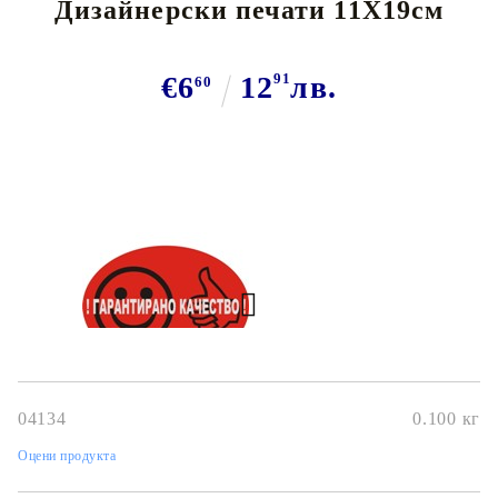
Дизайнерски печати 11Х19см
€6
12
91
лв.
60
Дизайнерска колекция
Размер-11Х19см
04134
0.100
кг
Оцени продукта