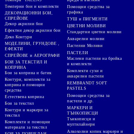
Темперни бои и комплекти
Помощни средства за
графика
ДЕКОРАЦИОННИ БОИ,
СПРЕЙОВЕ
ТУШ и ПИГМЕНТИ
Декор акрилни бои
ЦВЕТНИ МОЛИВИ
Ефектни декор акрилни бои
Стандартни цветни моливи
Деко Контури
Акварелни моливи
МОДЕЛИНИ, ГРУНДОВЕ ,
Пастелни Моливи
ЕФЕКТИ
ПАСТЕЛИ
СПРЕЙОВЕ и АЕРОГРАФИ
Маслени пастели на бройка
БОИ ЗА ТЕКСТИЛ И
и комплекти
КОПРИНА
Комплекти сухи и
Бои за коприна и батик
акварелни пастели
Контури, комплекти за
REMBRANDT SOFT
коприна и помощни
PASTELS
средства
Помощни средства за
Естествена коприна
пастели и др.
Бои за текстил
МАРКЕРИ И
Контури и маркери за
ТЪНКОПИСЦИ
текстил
Тънкописци и
Комплекти и помощни
мултилайнери
материали за текстил
Алкохолни копик маркери и
БОИ ЗА ПОРЦЕЛАН,