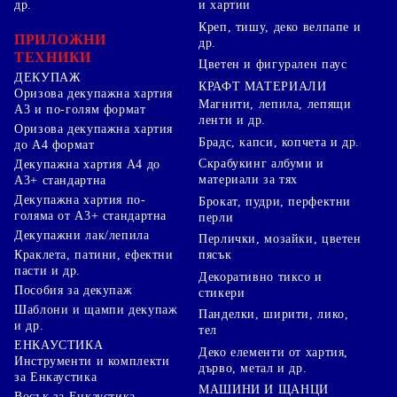
др.
и хартии
Креп, тишу, деко велпапе и
ПРИЛОЖНИ
др.
ТЕХНИКИ
Цветен и фигурален паус
ДЕКУПАЖ
КРАФТ МАТЕРИАЛИ
Оризова декупажна хартия
Магнити, лепила, лепящи
А3 и по-голям формат
ленти и др.
Оризова декупажна хартия
Брадс, капси, копчета и др.
до А4 формат
Скрабукинг албуми и
Декупажна хартия А4 до
материали за тях
А3+ стандартна
Декупажна хартия по-
Брокат, пудри, перфектни
голяма от А3+ стандартна
перли
Декупажни лак/лепила
Перлички, мозайки, цветен
Краклета, патини, ефектни
пясък
пасти и др.
Декоративно тиксо и
Пособия за декупаж
стикери
Шаблони и щампи декупаж
Панделки, ширити, лико,
и др.
тел
ЕНКАУСТИКА
Деко елементи от хартия,
Инструменти и комплекти
дърво, метал и др.
за Енкаустика
МАШИНИ И ЩАНЦИ
Восък за Енкаустика