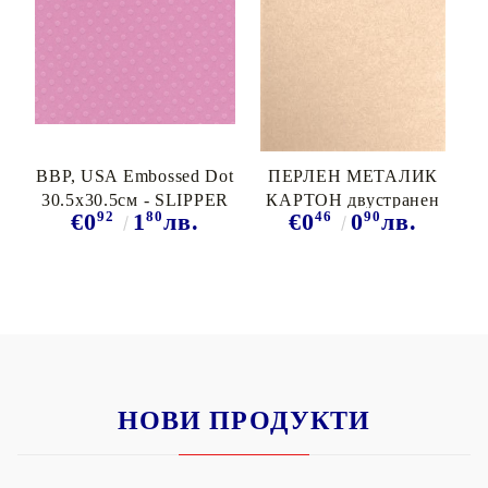
BBP, USA Embossed Dot
ПЕРЛЕН МЕТАЛИК
30.5x30.5см - SLIPPER
КАРТОН двустранен
92
80
46
90
€0
1
лв.
€0
0
лв.
STARDREAM PEARL &
DREAM 285г A4 -
КОРАЛ
НОВИ ПРОДУКТИ