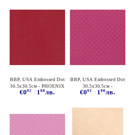
BBP, USA Embossed Dot
BBP, USA Embossed Dot
30.5x30.5см - PHOENIX
30.5x30.5см -
92
80
92
80
€0
1
лв.
€0
1
лв.
PIROUETTE