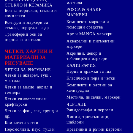
мастила
СТЪКЛО И КЕРАМИКА
POSCA & SHAKE
Бои за порцелан, стъкло и
МАРКЕРИ
комплекти
Комплекти маркери и
Контури и маркери за
помощни средства
стъкло, порцелан и др.
Арт и MANGA маркери
Трансферни бои за
порцелан и стъкло
Акварелни и пигментни
маркери
ЧЕТКИ, ХАРТИИ И
Акрилни, декор и
МАТЕРИАЛИ ЗА
тебеширени маркери
РИСУВАНЕ
КАЛИГРАФИЯ
ЧЕТКИ ЗА РИСУВАНЕ
Перца и дръжки за тях
Четки за акварел, туш ,
Класически пера и четки
мастила
Комплекти и хартии за
Четки за масло, акрил и
калиграфия
темпера
Мастила, писалки, маркери
Четки универсални и
ЧЕРТАНЕ
крафтърски
Рапидографи и пергели
Четки за фон, лак, грунд и
др.
Линии, триъгълници,
шаблони
Комплекти четки
Перомоливи, паус, туш и
Креативни и ръчни картони