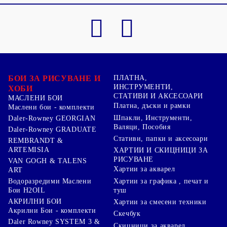
БОИ ЗА РИСУВАНЕ И
ПЛАТНА,
ИНСТРУМЕНТИ,
ХОБИ
СТАТИВИ И АКСЕСОАРИ
МАСЛЕНИ БОИ
Платна, дъски и рамки
Маслени бои - комплекти
Шпакли, Инструменти,
Daler-Rowney GEORGIAN
Валяци, Пособия
Daler-Rowney GRADUATE
Стативи, папки и аксесоари
REMBRANDT &
ARTEMISIA
ХАРТИИ И СКИЦНИЦИ ЗА
РИСУВАНЕ
VAN GOGH & TALENS
Хартии за акварел
ART
Хартии за графика , печат и
Водоразредими Маслени
туш
Бои H2OIL
АКРИЛНИ БОИ
Хартии за смесени техники
Акрилни Бои - комплекти
Скечбук
Daler Rowney SYSTEM 3 &
Скицници за акварел