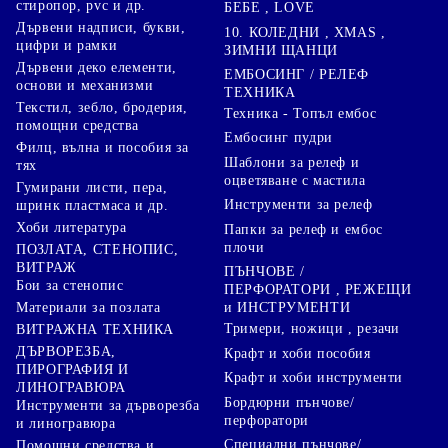
стиропор, pvc и др.
БЕБЕ , LOVE
Дървени надписи, букви,
10. КОЛЕДНИ , XMAS ,
цифри и рамки
ЗИМНИ ЩАНЦИ
Дървени деко елементи,
ЕМБОСИНГ / РЕЛЕФ
основи и механизми
ТЕХНИКА
Текстил, зебло, бродерия,
Техника - Топъл ембос
помощни средства
Ембосинг пудри
Филц, вълна и пособия за
Шаблони за релеф и
тях
оцветяване с мастила
Гумирани листи, пера,
Инструменти за релеф
шринк пластмаса и др.
Хоби литература
Папки за релеф и ембос
плочи
ПОЗЛАТА, СТЕНОПИС,
ВИТРАЖ
ПЪНЧОВЕ /
Бои за стенопис
ПЕРФОРАТОРИ , РЕЖЕЩИ
Материали за позлата
и ИНСТРУМЕНТИ
Тримери, ножици , резачи
ВИТРАЖНА ТЕХНИКА
ДЪРВОРЕЗБА,
Крафт и хоби пособия
ПИРОГРАФИЯ И
Крафт и хоби инструменти
ЛИНОГРАВЮРА
Бордюрни пънчове/
Инструменти за дърворезба
перфоратори
и линогравюра
Специални пънчове/
Помощни средства и