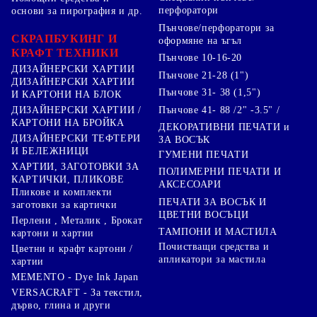
перфоратори
основи за пирография и др.
Пънчове/перфоратори за
СКРАПБУКИНГ И
оформяне на ъгъл
КРАФТ ТЕХНИКИ
Пънчове 10-16-20
ДИЗАЙНЕРСКИ ХАРТИИ
Пънчове 21-28 (1")
ДИЗАЙНЕРСКИ ХАРТИИ
Пънчове 31- 38 (1,5")
И КАРТОНИ НА БЛОК
Пънчове 41- 88 /2" -3.5" /
ДИЗАЙНЕРСКИ ХАРТИИ /
КАРТОНИ НА БРОЙКА
ДЕКОРАТИВНИ ПЕЧАТИ и
ДИЗАЙНЕРСКИ ТЕФТЕРИ
ЗА ВОСЪК
И БЕЛЕЖНИЦИ
ГУМЕНИ ПЕЧАТИ
ХАРТИИ, ЗАГОТОВКИ ЗА
ПОЛИМЕРНИ ПЕЧАТИ И
КАРТИЧКИ, ПЛИКОВЕ
АКСЕСОАРИ
Пликове и комплекти
ПЕЧАТИ ЗА ВОСЪК И
заготовки за картички
ЦВЕТНИ ВОСЪЦИ
Перлени , Металик , Брокат
ТАМПОНИ И МАСТИЛА
картони и хартии
Почистващи средства и
Цветни и крафт картони /
апликатори за мастила
хартии
MEMENTO - Dye Ink Japan
VERSACRAFT - За текстил,
дърво, глина и други