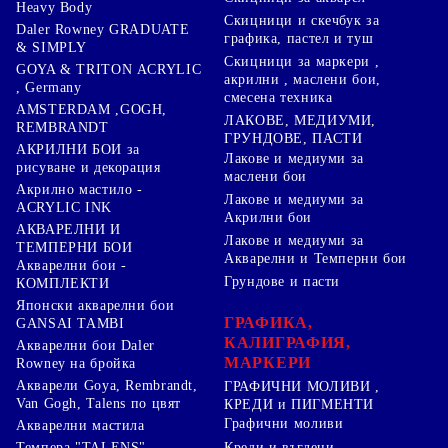
Heavy Body
Скицници и скечбук за
Daler Rowney GRADUATE
графика, пастел и туш
& SIMPLY
Скицници за маркери ,
GOYA & TRITON АCRYLIC
акрилни , маслени бои,
, Germany
смесена техника
AMSTERDAM ,GOGH,
ЛАКОВЕ, МЕДИУМИ,
REMBRANDT
ГРУНДОВЕ, ПАСТИ
АКРИЛНИ БОИ за
Лакове и медиуми за
рисуване и декорация
маслени бои
Акрилно мастило -
Лакове и медиуми за
ACRYLIC INK
Акрилни бои
АКВАРЕЛНИ И
Лакове и медиуми за
ТЕМПЕРНИ БОИ
Акварелни и Темперни бои
Акварелни бои -
Грундове и пасти
КОМПЛЕКТИ
Японски акварелни бои
ГРАФИКА,
GANSAI TAMBI
КАЛИГРАФИЯ,
Акварелни бои Daler
МАРКЕРИ
Rowney на бройка
Акварели Goya, Rembrandt,
ГРАФИЧНИ МОЛИВИ ,
Van Gogh, Talens по цвят
КРЕДИ и ПИГМЕНТИ
Графични моливи
Акварелни мастила
Креди и въглени
Темпера "TALENS"