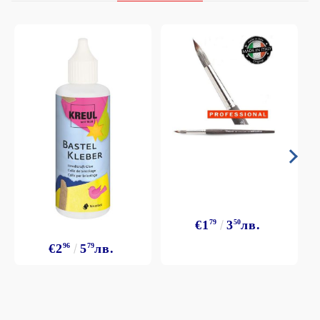
€1
79
3
50
лв.
€2
96
5
79
лв.