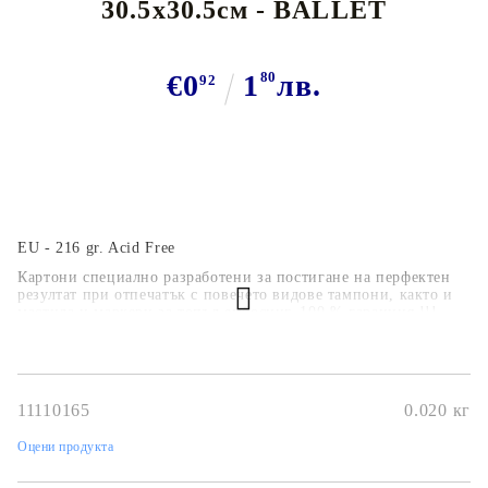
30.5x30.5см - BALLET
€0
1
80
лв.
92
EU - 216 gr. Acid Free
Картони специално разработени за постигане на перфектен
резултат при отпечатък с повечето видове тампони, както и
мастила и маркери за топъл ембосинг. 100 % гаранция !!!
11110165
0.020
кг
Оцени продукта