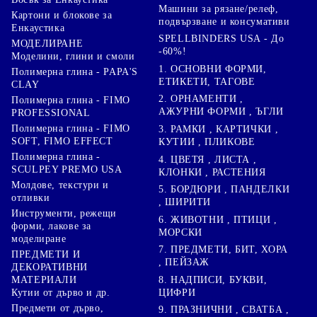
Машини за рязане/релеф,
Картони и блокове за
подвързване и консумативи
Енкаустика
SPELLBINDERS USA - До
МОДЕЛИРАНЕ
-60%!
Моделини, глини и смоли
1. ОСНОВНИ ФОРМИ,
Полимерна глина - PAPA'S
ЕТИКЕТИ, ТАГОВЕ
CLAY
2. ОРНАМЕНТИ ,
Полимерна глина - FIMO
АЖУРНИ ФОРМИ , ЪГЛИ
PROFESSIONAL
Полимерна глина - FIMO
3. РАМКИ , КАРТИЧКИ ,
SOFT, FIMO EFFECT
КУТИИ , ПЛИКОВЕ
Полимерна глина -
4. ЦВЕТЯ , ЛИСТА ,
SCULPEY PREMO USA
КЛОНКИ , РАСТЕНИЯ
Молдове, текстури и
5. БОРДЮРИ , ПАНДЕЛКИ
отливки
, ШИРИТИ
Инструменти, режещи
6. ЖИВОТНИ , ПТИЦИ ,
форми, лакове за
МОРСКИ
моделиране
7. ПРЕДМЕТИ, БИТ, ХОРА
ПРЕДМЕТИ И
, ПЕЙЗАЖ
ДЕКОРАТИВНИ
8. НАДПИСИ, БУКВИ,
МАТЕРИАЛИ
ЦИФРИ
Кутии от дърво и др.
Предмети от дърво,
9. ПРАЗНИЧНИ , СВАТБА ,