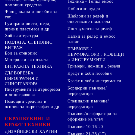
Техника - Топъл ембос
помощни средства
Ембосинг пудри
Филц, вълна и пособия за
Шаблони за релеф и
тях
оцветяване с мастила
Гумирани листи, пера,
Инструменти за релеф
шринк пластмаса и др.
Хоби литература
Папки за релеф и ембос
плочи
ПОЗЛАТА, СТЕНОПИС,
ВИТРАЖ
ПЪНЧОВЕ /
Бои за стенопис
ПЕРФОРАТОРИ , РЕЖЕЩИ
Материали за позлата
и ИНСТРУМЕНТИ
Тримери, ножици , резачи
ВИТРАЖНА ТЕХНИКА
ДЪРВОРЕЗБА,
Крафт и хоби пособия
ПИРОГРАФИЯ И
Крафт и хоби инструменти
ЛИНОГРАВЮРА
Бордюрни пънчове/
Инструменти за дърворезба
перфоратори
и линогравюра
Специални пънчове/
Помощни средства и
перфоратори
основи за пирография и др.
Пънчове/перфоратори за
СКРАПБУКИНГ И
оформяне на ъгъл
КРАФТ ТЕХНИКИ
Пънчове 10-16-20
ДИЗАЙНЕРСКИ ХАРТИИ
Пънчове 21-28 (1")