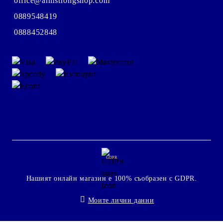
office@armstrongshop.com
0889548419
0888452848
GDPR
Нашият онлайн магазин е 100% съобразен с GDPR.
Моите лични данни