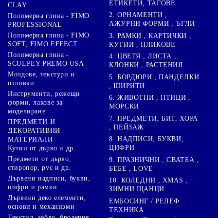
ЕТИКЕТИ, ТАГОВЕ
CLAY
2. ОРНАМЕНТИ ,
Полимерна глина - FIMO
АЖУРНИ ФОРМИ , ЪГЛИ
PROFESSIONAL
Полимерна глина - FIMO
3. РАМКИ , КАРТИЧКИ ,
SOFT, FIMO EFFECT
КУТИИ , ПЛИКОВЕ
Полимерна глина -
4. ЦВЕТЯ , ЛИСТА ,
SCULPEY PREMO USA
КЛОНКИ , РАСТЕНИЯ
Молдове, текстури и
5. БОРДЮРИ , ПАНДЕЛКИ
отливки
, ШИРИТИ
Инструменти, режещи
6. ЖИВОТНИ , ПТИЦИ ,
форми, лакове за
МОРСКИ
моделиране
7. ПРЕДМЕТИ, БИТ, ХОРА
ПРЕДМЕТИ И
, ПЕЙЗАЖ
ДЕКОРАТИВНИ
8. НАДПИСИ, БУКВИ,
МАТЕРИАЛИ
ЦИФРИ
Кутии от дърво и др.
Предмети от дърво,
9. ПРАЗНИЧНИ , СВАТБА ,
стиропор, pvc и др.
БЕБЕ , LOVE
Дървени надписи, букви,
10. КОЛЕДНИ , XMAS ,
цифри и рамки
ЗИМНИ ЩАНЦИ
Дървени деко елементи,
ЕМБОСИНГ / РЕЛЕФ
основи и механизми
ТЕХНИКА
Текстил, зебло, бродерия,