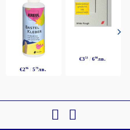
€3
53
6
90
лв.
€2
96
5
79
лв.