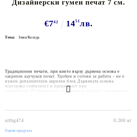
Дизайнерски гумен печат 7 см.
€7
14
51
лв.
42
Тема:
Зима/Коледа
Традиционни печати, при които върху дървена основа е
закрепен каучуков печат. Удобни и готови за работа – не е
нужен допълнителен акрилен блок.Дървената основа
осигурява стабилност и прецизност при
отпечатване.Подходящи са за различни мастила: пигментни,
дистрес, перманентни.Дълготрайни и здрави – могат да се
използват години наред.Използват се за: Изработка на
картички и покани Скрапбукинг и арт албуми Етикети,
опаковки, подаръци Декорации върху различни хоби проекти
arthg474
0.200
кг
Оцени продукта