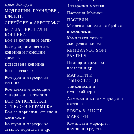
Деко Контури
Акварелни моливи
МОДЕЛИНИ, ГРУНДОВЕ ,
Пастелни Моливи
ЕФЕКТИ
ПАСТЕЛИ
СПРЕЙОВЕ и АЕРОГРАФИ
Маслени пастели на бройка
БОИ ЗА ТЕКСТИЛ И
и комплекти
КОПРИНА
Комплекти сухи и
Бои за коприна и батик
акварелни пастели
Контури, комплекти за
REMBRANDT SOFT
коприна и помощни
PASTELS
средства
Помощни средства за
Естествена коприна
пастели и др.
Бои за текстил
МАРКЕРИ И
Контури и маркери за
ТЪНКОПИСЦИ
текстил
Тънкописци и
Комплекти и помощни
мултилайнери
материали за текстил
Алкохолни копик маркери и
БОИ ЗА ПОРЦЕЛАН,
мастила
СТЪКЛО И КЕРАМИКА
POSCA & SHAKE
Бои за порцелан, стъкло и
МАРКЕРИ
комплекти
Комплекти маркери и
Контури и маркери за
помощни средства
стъкло, порцелан и др.