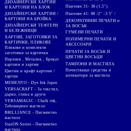
ДИЗАЙНЕРСКИ ХАРТИИ
Пънчове 31- 38 (1,5")
И КАРТОНИ НА БЛОК
Пънчове 41- 88 /2" -3.5" /
ДИЗАЙНЕРСКИ ХАРТИИ /
КАРТОНИ НА БРОЙКА
ДЕКОРАТИВНИ ПЕЧАТИ и
ДИЗАЙНЕРСКИ ТЕФТЕРИ
ЗА ВОСЪК
И БЕЛЕЖНИЦИ
ГУМЕНИ ПЕЧАТИ
ХАРТИИ, ЗАГОТОВКИ ЗА
ПОЛИМЕРНИ ПЕЧАТИ И
КАРТИЧКИ, ПЛИКОВЕ
АКСЕСОАРИ
Пликове и комплекти
ПЕЧАТИ ЗА ВОСЪК И
заготовки за картички
ЦВЕТНИ ВОСЪЦИ
Перлени , Металик , Брокат
ТАМПОНИ И МАСТИЛА
картони и хартии
Почистващи средства и
Цветни и крафт картони /
апликатори за мастила
хартии
MEMENTO - Dye Ink Japan
VERSACRAFT - За текстил,
дърво, глина и други
VERSAMAGIC - Chalk ink,
Тебеширено мастило
BRILLIANCE - Пигментно
мастило
StazON Series - Пигментно
мастило