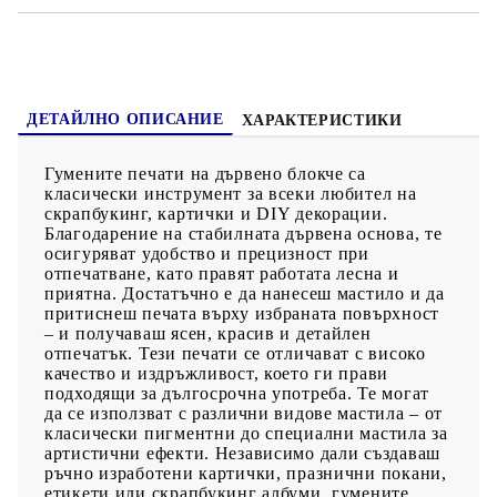
ДЕТАЙЛНО ОПИСАНИЕ
ХАРАКТЕРИСТИКИ
Гумените печати на дървено блокче са
класически инструмент за всеки любител на
скрапбукинг, картички и DIY декорации.
Благодарение на стабилната дървена основа, те
осигуряват удобство и прецизност при
отпечатване, като правят работата лесна и
приятна. Достатъчно е да нанесеш мастило и да
притиснеш печата върху избраната повърхност
– и получаваш ясен, красив и детайлен
отпечатък. Тези печати се отличават с високо
качество и издръжливост, което ги прави
подходящи за дългосрочна употреба. Те могат
да се използват с различни видове мастила – от
класически пигментни до специални мастила за
артистични ефекти. Независимо дали създаваш
ръчно изработени картички, празнични покани,
етикети или скрапбукинг албуми, гумените