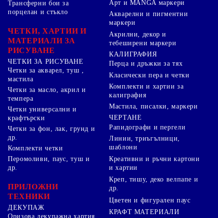
Арт и MANGA маркери
Трансферни бои за
порцелан и стъкло
Акварелни и пигментни
маркери
ЧЕТКИ, ХАРТИИ И
Акрилни, декор и
МАТЕРИАЛИ ЗА
тебеширени маркери
РИСУВАНЕ
КАЛИГРАФИЯ
ЧЕТКИ ЗА РИСУВАНЕ
Перца и дръжки за тях
Четки за акварел, туш ,
Класически пера и четки
мастила
Комплекти и хартии за
Четки за масло, акрил и
калиграфия
темпера
Мастила, писалки, маркери
Четки универсални и
ЧЕРТАНЕ
крафтърски
Рапидографи и пергели
Четки за фон, лак, грунд и
др.
Линии, триъгълници,
шаблони
Комплекти четки
Перомоливи, паус, туш и
Креативни и ръчни картони
др.
и хартии
Креп, тишу, деко велпапе и
ПРИЛОЖНИ
др.
ТЕХНИКИ
Цветен и фигурален паус
ДЕКУПАЖ
КРАФТ МАТЕРИАЛИ
Оризова декупажна хартия