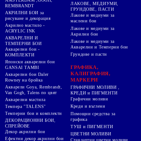
AMSTERDAM ,GOGH,
ЛАКОВЕ, МЕДИУМИ,
REMBRANDT
ГРУНДОВЕ, ПАСТИ
АКРИЛНИ БОИ за
Лакове и медиуми за
рисуване и декорация
маслени бои
Акрилно мастило -
Лакове и медиуми за
ACRYLIC INK
Акрилни бои
АКВАРЕЛНИ И
Лакове и медиуми за
ТЕМПЕРНИ БОИ
Акварелни и Темперни бои
Акварелни бои -
Грундове и пасти
КОМПЛЕКТИ
Японски акварелни бои
ГРАФИКА,
GANSAI TAMBI
КАЛИГРАФИЯ,
Акварелни бои Daler
МАРКЕРИ
Rowney на бройка
Акварели Goya, Rembrandt,
ГРАФИЧНИ МОЛИВИ ,
Van Gogh, Talens по цвят
КРЕДИ и ПИГМЕНТИ
Графични моливи
Акварелни мастила
Креди и въглени
Темпера "TALENS"
Темперни бои и комплекти
Помощни средства за
графика
ДЕКОРАЦИОННИ БОИ,
СПРЕЙОВЕ
ТУШ и ПИГМЕНТИ
Декор акрилни бои
ЦВЕТНИ МОЛИВИ
Ефектни декор акрилни бои
Стандартни цветни моливи