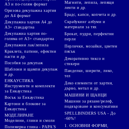
Магнити, лепила, лепящи
А3 и по-голям формат
ленти и др.
Оризова декупажна хартия
Брадс, капси, копчета и др.
до А4 формат
Скрабукинг албуми и
Декупажна хартия А4 до
материали за тях
А3+ стандартна
Декупажна хартия по-
Брокат, пудри, перфектни
голяма от А3+ стандартна
перли
Декупажни лак/лепила
Перлички, мозайки, цветен
Краклета, патини, ефектни
пясък
пасти и др.
Декоративно тиксо и
Пособия за декупаж
стикери
Шаблони и щампи декупаж
Панделки, ширити, лико,
и др.
тел
ЕНКАУСТИКА
Деко елементи от хартия,
Инструменти и комплекти
дърво, метал и др.
за Енкаустика
МАШИНИ И ЩАНЦИ
Восък за Енкаустика
Машини за рязане/релеф,
Картони и блокове за
подвързване и консумативи
Енкаустика
SPELLBINDERS USA - До
МОДЕЛИРАНЕ
-60%!
Моделини, глини и смоли
1. ОСНОВНИ ФОРМИ,
Полимерна глина - PAPA'S