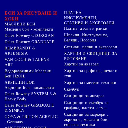
БОИ ЗА РИСУВАНЕ И
ПЛАТНА,
ИНСТРУМЕНТИ,
ХОБИ
СТАТИВИ И АКСЕСОАРИ
МАСЛЕНИ БОИ
Платна, дъски и рамки
Маслени бои - комплекти
Шпакли, Инструменти,
Daler-Rowney GEORGIAN
Валяци, Пособия
Daler-Rowney GRADUATE
Стативи, папки и аксесоари
REMBRANDT &
ARTEMISIA
ХАРТИИ И СКИЦНИЦИ ЗА
РИСУВАНЕ
VAN GOGH & TALENS
Хартии за акварел
ART
Хартии за графика , печат и
Водоразредими Маслени
туш
Бои H2OIL
АКРИЛНИ БОИ
Хартии за смесени техники
Акрилни Бои - комплекти
Скечбук
Daler Rowney SYSTEM 3 &
Скицници за акварел
Heavy Body
Скицници и скечбук за
Daler Rowney GRADUATE
графика, пастел и туш
& SIMPLY
Скицници за маркери ,
GOYA & TRITON АCRYLIC
акрилни , маслени бои,
, Germany
смесена техника