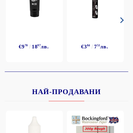
€9
70
18
97
лв.
€3
84
7
51
лв.
НАЙ-ПРОДАВАНИ