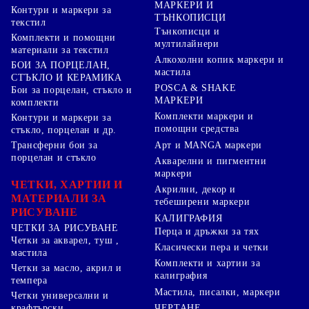
МАРКЕРИ И
Контури и маркери за
ТЪНКОПИСЦИ
текстил
Тънкописци и
Комплекти и помощни
мултилайнери
материали за текстил
Алкохолни копик маркери и
БОИ ЗА ПОРЦЕЛАН,
мастила
СТЪКЛО И КЕРАМИКА
POSCA & SHAKE
Бои за порцелан, стъкло и
МАРКЕРИ
комплекти
Комплекти маркери и
Контури и маркери за
помощни средства
стъкло, порцелан и др.
Арт и MANGA маркери
Трансферни бои за
порцелан и стъкло
Акварелни и пигментни
маркери
ЧЕТКИ, ХАРТИИ И
Акрилни, декор и
МАТЕРИАЛИ ЗА
тебеширени маркери
РИСУВАНЕ
КАЛИГРАФИЯ
ЧЕТКИ ЗА РИСУВАНЕ
Перца и дръжки за тях
Четки за акварел, туш ,
Класически пера и четки
мастила
Комплекти и хартии за
Четки за масло, акрил и
калиграфия
темпера
Мастила, писалки, маркери
Четки универсални и
ЧЕРТАНЕ
крафтърски