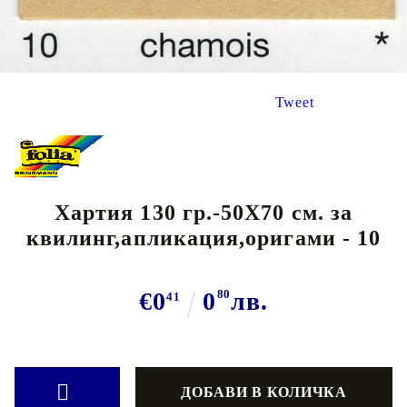
Tweet
Хартия 130 гр.-50Х70 см. за
квилинг,апликация,оригами - 10
€0
0
80
лв.
41