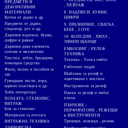
ПРЕДМЕТИ И
, ПЕЙЗАЖ
ДЕКОРАТИВНИ
8. НАДПИСИ, БУКВИ,
МАТЕРИАЛИ
ЦИФРИ
Кутии от дърво и др.
Предмети от дърво,
9. ПРАЗНИЧНИ , СВАТБА ,
стиропор, pvc и др.
БЕБЕ , LOVE
Дървени надписи, букви,
10. КОЛЕДНИ , XMAS ,
цифри и рамки
ЗИМНИ ЩАНЦИ
Дървени деко елементи,
ЕМБОСИНГ / РЕЛЕФ
основи и механизми
ТЕХНИКА
Текстил, зебло, бродерия,
Техника - Топъл ембос
помощни средства
Ембосинг пудри
Филц, вълна и пособия за
Шаблони за релеф и
тях
оцветяване с мастила
Гумирани листи, пера,
Инструменти за релеф
шринк пластмаса и др.
Хоби литература
Папки за релеф и ембос
плочи
ПОЗЛАТА, СТЕНОПИС,
ВИТРАЖ
ПЪНЧОВЕ /
Бои за стенопис
ПЕРФОРАТОРИ , РЕЖЕЩИ
Материали за позлата
и ИНСТРУМЕНТИ
Тримери, ножици , резачи
ВИТРАЖНА ТЕХНИКА
ДЪРВОРЕЗБА,