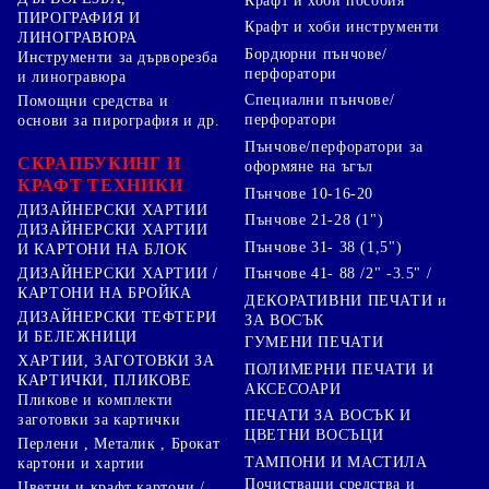
Крафт и хоби пособия
ПИРОГРАФИЯ И
Крафт и хоби инструменти
ЛИНОГРАВЮРА
Бордюрни пънчове/
Инструменти за дърворезба
перфоратори
и линогравюра
Специални пънчове/
Помощни средства и
перфоратори
основи за пирография и др.
Пънчове/перфоратори за
СКРАПБУКИНГ И
оформяне на ъгъл
КРАФТ ТЕХНИКИ
Пънчове 10-16-20
ДИЗАЙНЕРСКИ ХАРТИИ
Пънчове 21-28 (1")
ДИЗАЙНЕРСКИ ХАРТИИ
Пънчове 31- 38 (1,5")
И КАРТОНИ НА БЛОК
Пънчове 41- 88 /2" -3.5" /
ДИЗАЙНЕРСКИ ХАРТИИ /
КАРТОНИ НА БРОЙКА
ДЕКОРАТИВНИ ПЕЧАТИ и
ДИЗАЙНЕРСКИ ТЕФТЕРИ
ЗА ВОСЪК
И БЕЛЕЖНИЦИ
ГУМЕНИ ПЕЧАТИ
ХАРТИИ, ЗАГОТОВКИ ЗА
ПОЛИМЕРНИ ПЕЧАТИ И
КАРТИЧКИ, ПЛИКОВЕ
АКСЕСОАРИ
Пликове и комплекти
ПЕЧАТИ ЗА ВОСЪК И
заготовки за картички
ЦВЕТНИ ВОСЪЦИ
Перлени , Металик , Брокат
ТАМПОНИ И МАСТИЛА
картони и хартии
Почистващи средства и
Цветни и крафт картони /