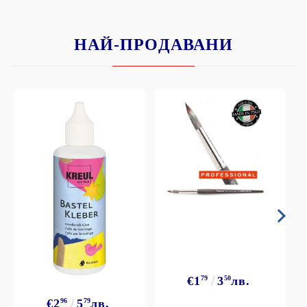
НАЙ-ПРОДАВАНИ
€1
79
3
50
лв.
€2
96
5
79
лв.