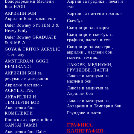
Хартии за графика , печат и
Водоразредими Маслени
туш
Бои H2OIL
АКРИЛНИ БОИ
Хартии за смесени техники
Акрилни Бои - комплекти
Скечбук
Daler Rowney SYSTEM 3 &
Скицници за акварел
Heavy Body
Скицници и скечбук за
Daler Rowney GRADUATE
графика, пастел и туш
& SIMPLY
Скицници за маркери ,
GOYA & TRITON АCRYLIC
акрилни , маслени бои,
, Germany
смесена техника
AMSTERDAM ,GOGH,
ЛАКОВЕ, МЕДИУМИ,
REMBRANDT
ГРУНДОВЕ, ПАСТИ
АКРИЛНИ БОИ за
Лакове и медиуми за
рисуване и декорация
маслени бои
Акрилно мастило -
Лакове и медиуми за
ACRYLIC INK
Акрилни бои
АКВАРЕЛНИ И
Лакове и медиуми за
ТЕМПЕРНИ БОИ
Акварелни и Темперни бои
Акварелни бои -
Грундове и пасти
КОМПЛЕКТИ
Японски акварелни бои
ГРАФИКА,
GANSAI TAMBI
КАЛИГРАФИЯ,
Акварелни бои Daler