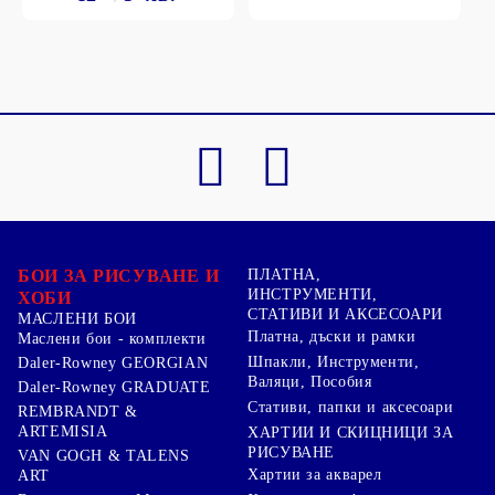
БОИ ЗА РИСУВАНЕ И
ПЛАТНА,
ИНСТРУМЕНТИ,
ХОБИ
СТАТИВИ И АКСЕСОАРИ
МАСЛЕНИ БОИ
Платна, дъски и рамки
Маслени бои - комплекти
Шпакли, Инструменти,
Daler-Rowney GEORGIAN
Валяци, Пособия
Daler-Rowney GRADUATE
Стативи, папки и аксесоари
REMBRANDT &
ARTEMISIA
ХАРТИИ И СКИЦНИЦИ ЗА
РИСУВАНЕ
VAN GOGH & TALENS
Хартии за акварел
ART