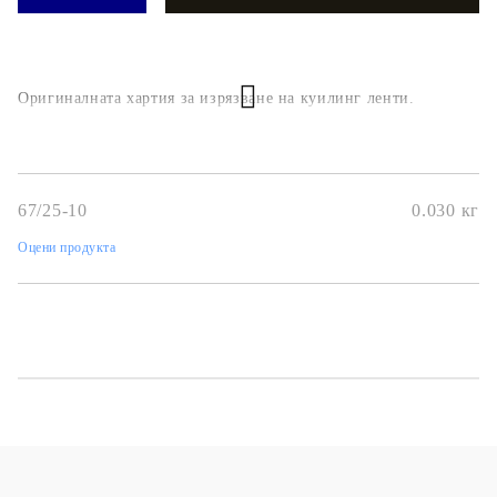
Оригиналната хартия за изрязване на куилинг ленти.
67/25-10
0.030
кг
Оцени продукта