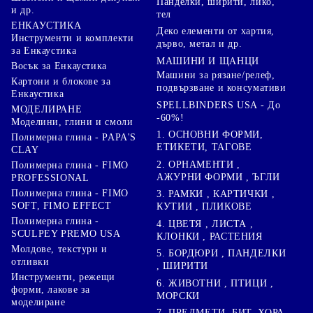
Панделки, ширити, лико,
и др.
тел
ЕНКАУСТИКА
Деко елементи от хартия,
Инструменти и комплекти
дърво, метал и др.
за Енкаустика
МАШИНИ И ЩАНЦИ
Восък за Енкаустика
Машини за рязане/релеф,
Картони и блокове за
подвързване и консумативи
Енкаустика
SPELLBINDERS USA - До
МОДЕЛИРАНЕ
-60%!
Моделини, глини и смоли
1. ОСНОВНИ ФОРМИ,
Полимерна глина - PAPA'S
ЕТИКЕТИ, ТАГОВЕ
CLAY
2. ОРНАМЕНТИ ,
Полимерна глина - FIMO
АЖУРНИ ФОРМИ , ЪГЛИ
PROFESSIONAL
Полимерна глина - FIMO
3. РАМКИ , КАРТИЧКИ ,
SOFT, FIMO EFFECT
КУТИИ , ПЛИКОВЕ
Полимерна глина -
4. ЦВЕТЯ , ЛИСТА ,
SCULPEY PREMO USA
КЛОНКИ , РАСТЕНИЯ
Молдове, текстури и
5. БОРДЮРИ , ПАНДЕЛКИ
отливки
, ШИРИТИ
Инструменти, режещи
6. ЖИВОТНИ , ПТИЦИ ,
форми, лакове за
МОРСКИ
моделиране
7. ПРЕДМЕТИ, БИТ, ХОРА