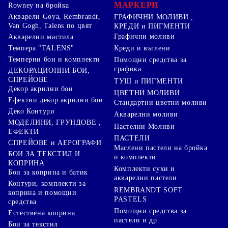
МАРКЕРИ
Rowney на бройка
Акварели Goya, Rembrandt,
ГРАФИЧНИ МОЛИВИ ,
Van Gogh, Talens по цвят
КРЕДИ и ПИГМЕНТИ
Графични моливи
Акварелни мастила
Креди и въглени
Темпера "TALENS"
Темперни бои и комплекти
Помощни средства за
графика
ДЕКОРАЦИОННИ БОИ,
СПРЕЙОВЕ
ТУШ и ПИГМЕНТИ
Декор акрилни бои
ЦВЕТНИ МОЛИВИ
Ефектни декор акрилни бои
Стандартни цветни моливи
Деко Контури
Акварелни моливи
МОДЕЛИНИ, ГРУНДОВЕ ,
Пастелни Моливи
ЕФЕКТИ
ПАСТЕЛИ
СПРЕЙОВЕ и АЕРОГРАФИ
Маслени пастели на бройка
БОИ ЗА ТЕКСТИЛ И
и комплекти
КОПРИНА
Комплекти сухи и
Бои за коприна и батик
акварелни пастели
Контури, комплекти за
REMBRANDT SOFT
коприна и помощни
PASTELS
средства
Помощни средства за
Естествена коприна
пастели и др.
Бои за текстил