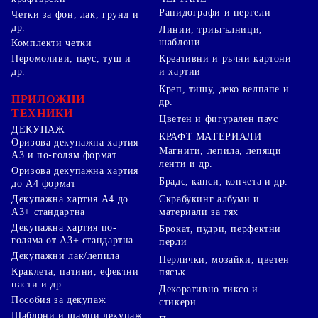
Рапидографи и пергели
Четки за фон, лак, грунд и
др.
Линии, триъгълници,
шаблони
Комплекти четки
Перомоливи, паус, туш и
Креативни и ръчни картони
др.
и хартии
Креп, тишу, деко велпапе и
ПРИЛОЖНИ
др.
ТЕХНИКИ
Цветен и фигурален паус
ДЕКУПАЖ
КРАФТ МАТЕРИАЛИ
Оризова декупажна хартия
Магнити, лепила, лепящи
А3 и по-голям формат
ленти и др.
Оризова декупажна хартия
Брадс, капси, копчета и др.
до А4 формат
Скрабукинг албуми и
Декупажна хартия А4 до
материали за тях
А3+ стандартна
Декупажна хартия по-
Брокат, пудри, перфектни
голяма от А3+ стандартна
перли
Декупажни лак/лепила
Перлички, мозайки, цветен
Краклета, патини, ефектни
пясък
пасти и др.
Декоративно тиксо и
Пособия за декупаж
стикери
Шаблони и щампи декупаж