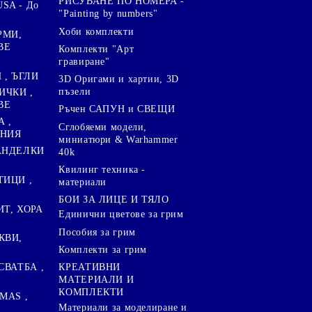
РИСУВАНЕ ПО НОМЕРА -
SA - До
"Painting by numbers"
Хоби комплекти
РМИ,
ВЕ
Комплекти "Арт
гравиране"
, ЪГЛИ
3D Оригами и хартии, 3D
пъзели
ИЧКИ ,
ВЕ
Ръчен САПУН и СВЕЩИ
А ,
Сглобяеми модели,
ЕНИЯ
миниатюри & Warhammer
ПАНДЕЛКИ
40k
Квилинг техника -
ТИЦИ ,
материали
БОИ ЗА ЛИЦЕ И ТЯЛО
ИТ, ХОРА
Единични цветове за грим
Пособия за грим
КВИ,
Комплекти за грим
СВАТБА ,
КРЕАТИВНИ
МАТЕРИАЛИ И
КОМПЛЕКТИ
MAS ,
Mатериали за моделиране и