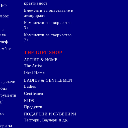
креативност
ЛЕФ
Елементи за оцветяване и
декориране
ембос
Комплекти за творчество
3+
 и
ила
Комплекти за творчество
7+
елеф
 ембос
THE GIFT SHOP
ARTIST & HOME
The Artist
Ideal Home
LADIES & GENTLEMEN
, резачи
Ladies
обия
Gentlemen
трументи
KIDS
е/
Продукти
ве/
ПОДАРЪЦИ И СУВЕНИРИ
Тефтери, Ваучери и др.
ори за