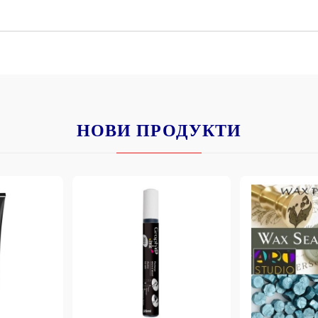
К
К
ИВНИ И ПЕЧАТИ ЗА
ХАРТИИ, ЗАГОТОВКИ ЗА
КАРТИЧКИ, ПЛИКОВЕ
НОВИ ПРОДУКТИ
 ПЕЧАТИ
Пликове и комплекти загото
картички
РНИ ПЕЧАТИ И
АРИ
Перлени , Металик , Брокат 
хартии
ЗА ВОСЪК И ЦВЕТНИ
Цветни и крафт картони / х
Креативни и ръчни картони 
Креп, тишу, деко велпапе и д
Цветен и фигурален паус