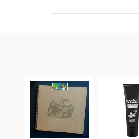
Филц, вълна и пособия за тях
Гумирани листи, пера, шринк пластмаса и др.
Хоби литература
ТАМПОНИ И МАСТИЛА
ДЕКОРАТ
ВОСЪК
Почистващи средства и апликатори за
ГУМЕНИ
мастила
ПОЛИМЕ
MEMENTO - Dye Ink Japan
АКСЕСО
VERSACRAFT - За текстил, дърво,
ПЕЧАТИ 
глина и други
ВОСЪЦИ
VERSAMAGIC - Chalk ink,
Тебеширено мастило
BRILLIANCE - Пигментно мастило