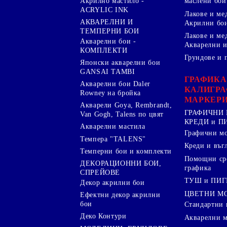
Акрилно мастило -
маслени бои
ACRYLIC INK
Лакове и ме
АКВАРЕЛНИ И
Акрилни бо
ТЕМПЕРНИ БОИ
Лакове и ме
Акварелни бои -
Акварелни и
КОМПЛЕКТИ
Грундове и 
Японски акварелни бои
GANSAI TAMBI
ГРАФИКА
Акварелни бои Daler
КАЛИГРА
Rowney на бройка
МАРКЕР
Акварели Goya, Rembrandt,
ГРАФИЧНИ 
Van Gogh, Talens по цвят
КРЕДИ и 
Акварелни мастила
Графични м
Темпера "TALENS"
Креди и въг
Темперни бои и комплекти
Помощни сре
ДЕКОРАЦИОННИ БОИ,
графика
СПРЕЙОВЕ
ТУШ и ПИ
Декор акрилни бои
ЦВЕТНИ М
Ефектни декор акрилни
бои
Стандартни 
Деко Контури
Акварелни 