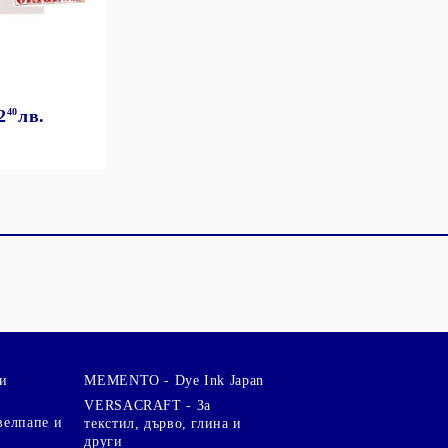
2
40
лв.
и
MEMENTO - Dye Ink Japan
VERSACRAFT - За
велпапе и
текстил, дърво, глина и
други