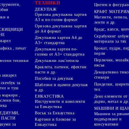
ТЕХНИКИ
струменти,
Цветен и фигурал
ДЕКУПАЖ
обия
КРАФТ МАТЕРИ
Оризова декупажна хартия
пки и
Магнити, лепила,
А3 и по-голям формат
ленти и др.
Оризова декупажна хартия
Брадс, капси, коп
 СКИЦНИЦИ
до А4 формат
НЕ
Скрабукинг албум
Декупажна хартия А4 до
кварел
материали за тях
А3+ стандартна
Брокат, пудри, п
афика , печат
Декупажна хартия по-
перли
голяма от А3+ стандартна
Перлички, мозайк
Декупажни лак/лепила
месени техники
пясък
Краклета, патини, ефектни
пасти и др.
Декоративно тикс
 акварел
стикери
Пособия за декупаж
скечбук за
Панделки, ширити
Шаблони и щампи декупаж
стел и туш
тел
и др.
 маркери ,
Деко елементи от 
ЕНКАУСТИКА
аслени бои,
дърво, метал и др
Инструменти и комплекти
ника
за Енкаустика
МАШИНИ И ЩА
МЕДИУМИ,
Восък за Енкаустика
Машини за рязане
 ПАСТИ
подвързване и
Картони и блокове за
диуми за
консумативи
Енкаустика