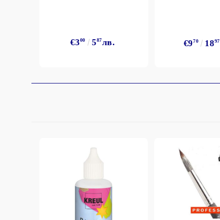
StazON Series - Пигментно мастило
DISTRESS - ДИСТРЕС
VERSAFINE & ARCHIVAL INK -
€3
00
5
87
лв.
€9
70
18
97
Super fine pigment & permanent ink
ALADIN IZINK Series - Pigment & Dye
French ink
Пигментни Мастила
ЕКСКЛУЗИВНИ, АЛКОХОЛНИ и
СПРЕЙ