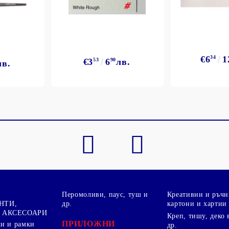
€6
34
1
€3
53
6
90
лв.
лв.
Моят профил
Вход
Регистрация
BGN
EUR
BG
EN
Перомоливи, паус, туш и
Креативни и ръчн
НТИ,
др.
картони и хартии
 АКСЕСОАРИ
Креп, тишу, деко 
ПРИЛОЖНИ
ки и рамки
др.