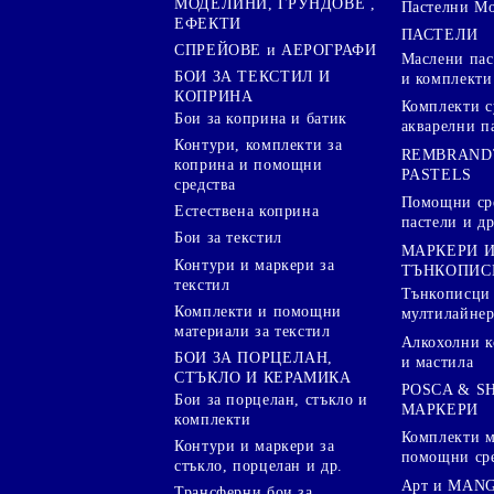
МОДЕЛИНИ, ГРУНДОВЕ ,
Пастелни М
ЕФЕКТИ
ПАСТЕЛИ
СПРЕЙОВЕ и АЕРОГРАФИ
Маслени пас
БОИ ЗА ТЕКСТИЛ И
и комплекти
КОПРИНА
Комплекти с
Бои за коприна и батик
акварелни п
Контури, комплекти за
REMBRAND
коприна и помощни
PASTELS
средства
Помощни сре
Естествена коприна
пастели и др
Бои за текстил
МАРКЕРИ 
Контури и маркери за
ТЪНКОПИС
текстил
Тънкописци
Комплекти и помощни
мултилайне
материали за текстил
Алкохолни к
БОИ ЗА ПОРЦЕЛАН,
и мастила
СТЪКЛО И КЕРАМИКА
POSCA & S
Бои за порцелан, стъкло и
МАРКЕРИ
комплекти
Комплекти м
Контури и маркери за
помощни ср
стъкло, порцелан и др.
Арт и MANG
Трансферни бои за