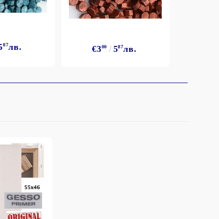
5
87
лв.
€3
€3
00
5
87
лв.