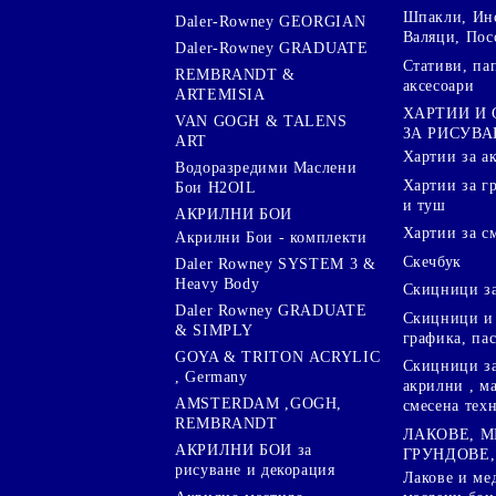
Шпакли, Ин
Daler-Rowney GEORGIAN
Валяци, Пос
Daler-Rowney GRADUATE
Стативи, па
REMBRANDT &
аксесоари
ARTEMISIA
ХАРТИИ И
VAN GOGH & TALENS
ЗА РИСУВА
ART
Хартии за а
Водоразредими Маслени
Хартии за гр
Бои H2OIL
и туш
АКРИЛНИ БОИ
Хартии за с
Акрилни Бои - комплекти
Скечбук
Daler Rowney SYSTEM 3 &
Heavy Body
Скицници за
Daler Rowney GRADUATE
Скицници и 
& SIMPLY
графика, па
GOYA & TRITON АCRYLIC
Скицници за
, Germany
акрилни , м
AMSTERDAM ,GOGH,
смесена тех
REMBRANDT
ЛАКОВЕ, 
АКРИЛНИ БОИ за
ГРУНДОВЕ,
рисуване и декорация
Лакове и ме