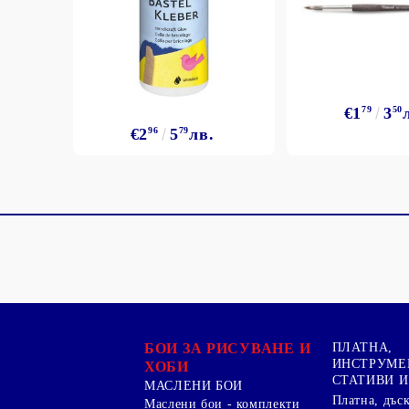
€1
79
3
50
€2
96
5
79
лв.
БОИ ЗА РИСУВАНЕ И
ПЛАТНА,
ИНСТРУМЕ
ХОБИ
СТАТИВИ И
МАСЛЕНИ БОИ
Платна, дъс
Маслени бои - комплекти