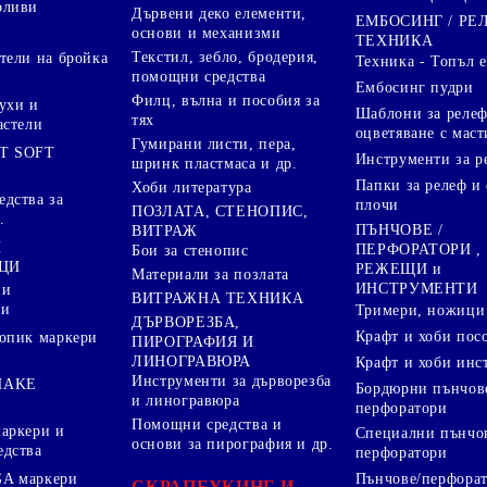
оливи
Дървени деко елементи,
ЕМБОСИНГ / РЕ
основи и механизми
ТЕХНИКА
Текстил, зебло, бродерия,
тели на бройка
Техника - Топъл 
помощни средства
Ембосинг пудри
Филц, вълна и пособия за
ухи и
Шаблони за релеф
тях
астели
оцветяване с маст
Гумирани листи, пера,
T SOFT
Инструменти за р
шринк пластмаса и др.
Папки за релеф и
Хоби литература
дства за
плочи
ПОЗЛАТА, СТЕНОПИС,
.
ПЪНЧОВЕ /
ВИТРАЖ
И
ПЕРФОРАТОРИ ,
Бои за стенопис
ЦИ
РЕЖЕЩИ и
Материали за позлата
ИНСТРУМЕНТИ
 и
ВИТРАЖНА ТЕХНИКА
ри
Тримери, ножици 
ДЪРВОРЕЗБА,
Крафт и хоби пос
опик маркери
ПИРОГРАФИЯ И
ЛИНОГРАВЮРА
Крафт и хоби инс
Инструменти за дърворезба
HAKE
Бордюрни пънчов
и линогравюра
перфоратори
Помощни средства и
аркери и
Специални пънчо
основи за пирография и др.
едства
перфоратори
A маркери
Пънчове/перфорат
СКРАПБУКИНГ И