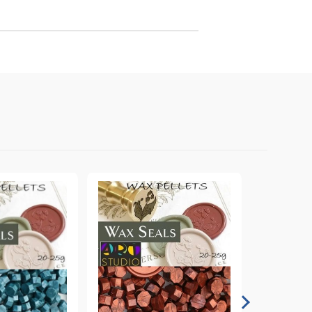
онтури и маркери за текстил
LOVE
омплекти и помощни материали за текстил
10. КОЛЕДНИ , XMAS , ЗИМНИ
ЩАНЦИ
ЕМБОСИНГ / РЕЛЕФ ТЕХНИКА
вки за
Техника - Топъл ембос
Ембосинг пудри
картони и
Шаблони за релеф и оцветяване с
мастила
артии
Инструменти за релеф
и хартии
Папки за релеф и ембос плочи
р.