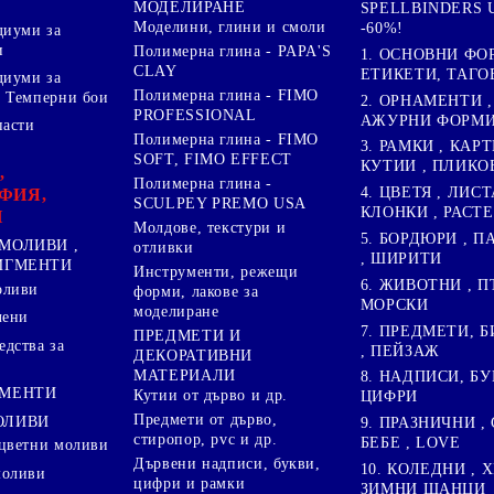
МОДЕЛИРАНЕ
SPELLBINDERS U
Моделини, глини и смоли
-60%!
диуми за
и
Полимерна глина - PAPA'S
1. ОСНОВНИ ФО
CLAY
ЕТИКЕТИ, ТАГО
диуми за
Полимерна глина - FIMO
 Темперни бои
2. ОРНАМЕНТИ ,
PROFESSIONAL
АЖУРНИ ФОРМИ 
пасти
Полимерна глина - FIMO
3. РАМКИ , КАРТ
SOFT, FIMO EFFECT
КУТИИ , ПЛИКО
,
Полимерна глина -
4. ЦВЕТЯ , ЛИСТ
ФИЯ,
SCULPEY PREMO USA
КЛОНКИ , РАСТ
И
Молдове, текстури и
5. БОРДЮРИ , 
МОЛИВИ ,
отливки
, ШИРИТИ
ПИГМЕНТИ
Инструменти, режещи
6. ЖИВОТНИ , П
оливи
форми, лакове за
МОРСКИ
моделиране
лени
7. ПРЕДМЕТИ, Б
ПРЕДМЕТИ И
дства за
, ПЕЙЗАЖ
ДЕКОРАТИВНИ
МАТЕРИАЛИ
8. НАДПИСИ, БУ
ГМЕНТИ
Кутии от дърво и др.
ЦИФРИ
Предмети от дърво,
ОЛИВИ
9. ПРАЗНИЧНИ , 
стиропор, pvc и др.
БЕБЕ , LOVE
цветни моливи
Дървени надписи, букви,
10. КОЛЕДНИ , X
моливи
цифри и рамки
ЗИМНИ ЩАНЦИ