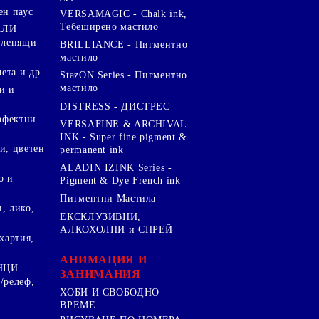
ен паус
VERSAMAGIC - Chalk ink,
Тебеширено мастило
АЛИ
 лепящи
BRILLIANCE - Пигментно
мастило
чета и др.
StazON Series - Пигментно
мастило
и и
DISTRESS - ДИСТРЕС
ерфектни
VERSAFINE & ARCHIVAL
INK - Super fine pigment &
и, цветен
permanent ink
ALADIN IZINK Series -
о и
Pigment & Dye French ink
Пигментни Мастила
, лико,
ЕКСКЛУЗИВНИ,
АЛКОХОЛНИ и СПРЕЙ
хартия,
.
АНИМАЦИЯ И
НЦИ
ЗАНИМАНИЯ
/релеф,
ХОБИ И СВОБОДНО
ВРЕМЕ