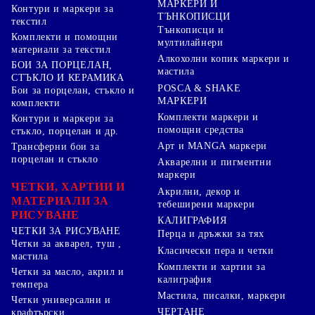
МАРКЕРИ И
Контури и маркери за
ТЪНКОПИСЦИ
текстил
Тънкописци и
Комплекти и помощни
мултилайнери
материали за текстил
Алкохолни копик маркери и
БОИ ЗА ПОРЦЕЛАН,
мастила
СТЪКЛО И КЕРАМИКА
POSCA & SHAKE
Бои за порцелан, стъкло и
МАРКЕРИ
комплекти
Комплекти маркери и
Контури и маркери за
помощни средства
стъкло, порцелан и др.
Арт и MANGA маркери
Трансферни бои за
порцелан и стъкло
Акварелни и пигментни
маркери
ЧЕТКИ, ХАРТИИ И
Акрилни, декор и
МАТЕРИАЛИ ЗА
тебеширени маркери
РИСУВАНЕ
КАЛИГРАФИЯ
ЧЕТКИ ЗА РИСУВАНЕ
Перца и дръжки за тях
Четки за акварел, туш ,
Класически пера и четки
мастила
Комплекти и хартии за
Четки за масло, акрил и
калиграфия
темпера
Мастила, писалки, маркери
Четки универсални и
ЧЕРТАНЕ
крафтърски