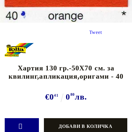
Tweet
Хартия 130 гр.-50Х70 см. за
квилинг,апликация,оригами - 40
€0
0
80
лв.
41