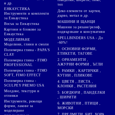
и др.
тел
ЕНКАУСТИКА
Деко елементи от хартия,
Инструменти и комплекти
дърво, метал и др.
за Енкаустика
МАШИНИ И ЩАНЦИ
Восък за Енкаустика
Машини за рязане/релеф,
Картони и блокове за
подвързване и консумативи
Енкаустика
SPELLBINDERS USA - До
МОДЕЛИРАНЕ
-60%!
Моделини, глини и смоли
1. ОСНОВНИ ФОРМИ,
Полимерна глина - PAPA'S
ЕТИКЕТИ, ТАГОВЕ
CLAY
2. ОРНАМЕНТИ ,
Полимерна глина - FIMO
АЖУРНИ ФОРМИ , ЪГЛИ
PROFESSIONAL
Полимерна глина - FIMO
3. РАМКИ , КАРТИЧКИ ,
SOFT, FIMO EFFECT
КУТИИ , ПЛИКОВЕ
Полимерна глина -
4. ЦВЕТЯ , ЛИСТА ,
SCULPEY PREMO USA
КЛОНКИ , РАСТЕНИЯ
Молдове, текстури и
5. БОРДЮРИ , ПАНДЕЛКИ
отливки
, ШИРИТИ
Инструменти, режещи
6. ЖИВОТНИ , ПТИЦИ ,
форми, лакове за
МОРСКИ
моделиране
7. ПРЕДМЕТИ, БИТ, ХОРА