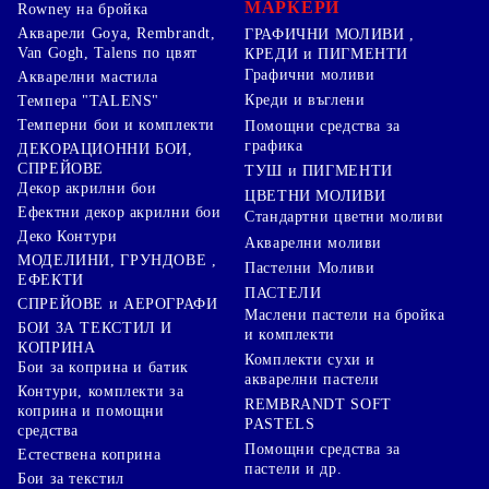
МАРКЕРИ
Rowney на бройка
Акварели Goya, Rembrandt,
ГРАФИЧНИ МОЛИВИ ,
Van Gogh, Talens по цвят
КРЕДИ и ПИГМЕНТИ
Графични моливи
Акварелни мастила
Креди и въглени
Темпера "TALENS"
Темперни бои и комплекти
Помощни средства за
графика
ДЕКОРАЦИОННИ БОИ,
СПРЕЙОВЕ
ТУШ и ПИГМЕНТИ
Декор акрилни бои
ЦВЕТНИ МОЛИВИ
Ефектни декор акрилни бои
Стандартни цветни моливи
Деко Контури
Акварелни моливи
МОДЕЛИНИ, ГРУНДОВЕ ,
Пастелни Моливи
ЕФЕКТИ
ПАСТЕЛИ
СПРЕЙОВЕ и АЕРОГРАФИ
Маслени пастели на бройка
БОИ ЗА ТЕКСТИЛ И
и комплекти
КОПРИНА
Комплекти сухи и
Бои за коприна и батик
акварелни пастели
Контури, комплекти за
REMBRANDT SOFT
коприна и помощни
PASTELS
средства
Помощни средства за
Естествена коприна
пастели и др.
Бои за текстил