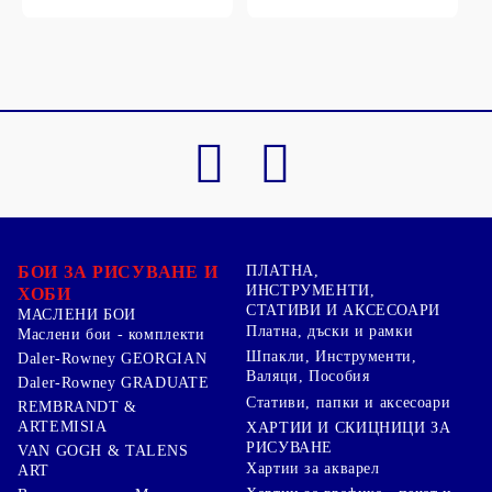
БОИ ЗА РИСУВАНЕ И
ПЛАТНА,
ИНСТРУМЕНТИ,
ХОБИ
СТАТИВИ И АКСЕСОАРИ
МАСЛЕНИ БОИ
Платна, дъски и рамки
Маслени бои - комплекти
Шпакли, Инструменти,
Daler-Rowney GEORGIAN
Валяци, Пособия
Daler-Rowney GRADUATE
Стативи, папки и аксесоари
REMBRANDT &
ARTEMISIA
ХАРТИИ И СКИЦНИЦИ ЗА
РИСУВАНЕ
VAN GOGH & TALENS
Хартии за акварел
ART