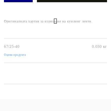
Оригиналната хартия за изрязване на куилинг ленти.
67/25-40
0.030
кг
Оцени продукта