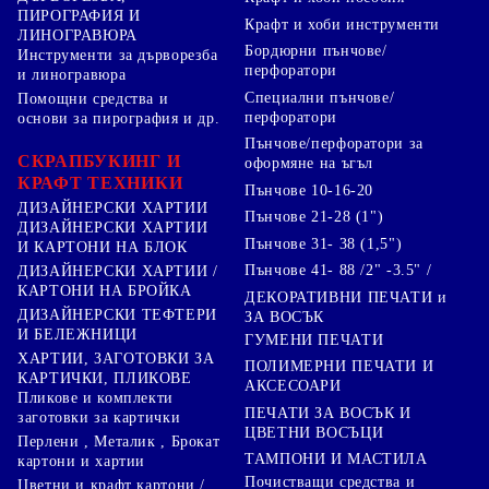
ПИРОГРАФИЯ И
Крафт и хоби инструменти
ЛИНОГРАВЮРА
Бордюрни пънчове/
Инструменти за дърворезба
перфоратори
и линогравюра
Специални пънчове/
Помощни средства и
перфоратори
основи за пирография и др.
Пънчове/перфоратори за
СКРАПБУКИНГ И
оформяне на ъгъл
КРАФТ ТЕХНИКИ
Пънчове 10-16-20
ДИЗАЙНЕРСКИ ХАРТИИ
Пънчове 21-28 (1")
ДИЗАЙНЕРСКИ ХАРТИИ
Пънчове 31- 38 (1,5")
И КАРТОНИ НА БЛОК
Пънчове 41- 88 /2" -3.5" /
ДИЗАЙНЕРСКИ ХАРТИИ /
КАРТОНИ НА БРОЙКА
ДЕКОРАТИВНИ ПЕЧАТИ и
ДИЗАЙНЕРСКИ ТЕФТЕРИ
ЗА ВОСЪК
И БЕЛЕЖНИЦИ
ГУМЕНИ ПЕЧАТИ
ХАРТИИ, ЗАГОТОВКИ ЗА
ПОЛИМЕРНИ ПЕЧАТИ И
КАРТИЧКИ, ПЛИКОВЕ
АКСЕСОАРИ
Пликове и комплекти
ПЕЧАТИ ЗА ВОСЪК И
заготовки за картички
ЦВЕТНИ ВОСЪЦИ
Перлени , Металик , Брокат
ТАМПОНИ И МАСТИЛА
картони и хартии
Почистващи средства и
Цветни и крафт картони /