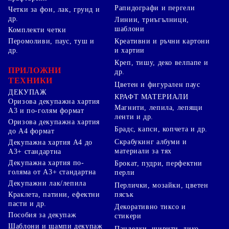
Рапидографи и пергели
Четки за фон, лак, грунд и
др.
Линии, триъгълници,
шаблони
Комплекти четки
Перомоливи, паус, туш и
Креативни и ръчни картони
др.
и хартии
Креп, тишу, деко велпапе и
ПРИЛОЖНИ
др.
ТЕХНИКИ
Цветен и фигурален паус
ДЕКУПАЖ
КРАФТ МАТЕРИАЛИ
Оризова декупажна хартия
Магнити, лепила, лепящи
А3 и по-голям формат
ленти и др.
Оризова декупажна хартия
Брадс, капси, копчета и др.
до А4 формат
Скрабукинг албуми и
Декупажна хартия А4 до
материали за тях
А3+ стандартна
Декупажна хартия по-
Брокат, пудри, перфектни
голяма от А3+ стандартна
перли
Декупажни лак/лепила
Перлички, мозайки, цветен
Краклета, патини, ефектни
пясък
пасти и др.
Декоративно тиксо и
Пособия за декупаж
стикери
Шаблони и щампи декупаж
Панделки, ширити, лико,