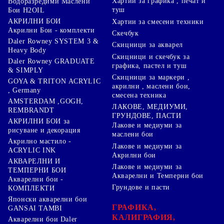
Хартии за графика , печат и
Водоразредими Маслени
туш
Бои H2OIL
АКРИЛНИ БОИ
Хартии за смесени техники
Акрилни Бои - комплекти
Скечбук
Daler Rowney SYSTEM 3 &
Скицници за акварел
Heavy Body
Скицници и скечбук за
Daler Rowney GRADUATE
графика, пастел и туш
& SIMPLY
Скицници за маркери ,
GOYA & TRITON АCRYLIC
акрилни , маслени бои,
, Germany
смесена техника
AMSTERDAM ,GOGH,
ЛАКОВЕ, МЕДИУМИ,
REMBRANDT
ГРУНДОВЕ, ПАСТИ
АКРИЛНИ БОИ за
Лакове и медиуми за
рисуване и декорация
маслени бои
Акрилно мастило -
Лакове и медиуми за
ACRYLIC INK
Акрилни бои
АКВАРЕЛНИ И
Лакове и медиуми за
ТЕМПЕРНИ БОИ
Акварелни и Темперни бои
Акварелни бои -
Грундове и пасти
КОМПЛЕКТИ
Японски акварелни бои
ГРАФИКА,
GANSAI TAMBI
КАЛИГРАФИЯ,
Акварелни бои Daler