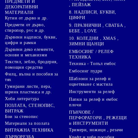
ПРЕДМЕТИ И
, ПЕЙЗАЖ
ДЕКОРАТИВНИ
8. НАДПИСИ, БУКВИ,
МАТЕРИАЛИ
ЦИФРИ
Кутии от дърво и др.
Предмети от дърво,
9. ПРАЗНИЧНИ , СВАТБА ,
стиропор, pvc и др.
БЕБЕ , LOVE
Дървени надписи, букви,
10. КОЛЕДНИ , XMAS ,
цифри и рамки
ЗИМНИ ЩАНЦИ
Дървени деко елементи,
ЕМБОСИНГ / РЕЛЕФ
основи и механизми
ТЕХНИКА
Текстил, зебло, бродерия,
Техника - Топъл ембос
помощни средства
Ембосинг пудри
Филц, вълна и пособия за
Шаблони за релеф и
тях
оцветяване с мастила
Гумирани листи, пера,
Инструменти за релеф
шринк пластмаса и др.
Хоби литература
Папки за релеф и ембос
плочи
ПОЗЛАТА, СТЕНОПИС,
ВИТРАЖ
ПЪНЧОВЕ /
Бои за стенопис
ПЕРФОРАТОРИ , РЕЖЕЩИ
Материали за позлата
и ИНСТРУМЕНТИ
Тримери, ножици , резачи
ВИТРАЖНА ТЕХНИКА
ДЪРВОРЕЗБА,
Крафт и хоби пособия