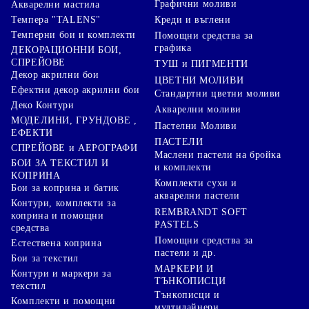
Графични моливи
Акварелни мастила
Креди и въглени
Темпера "TALENS"
Темперни бои и комплекти
Помощни средства за
графика
ДЕКОРАЦИОННИ БОИ,
СПРЕЙОВЕ
ТУШ и ПИГМЕНТИ
Декор акрилни бои
ЦВЕТНИ МОЛИВИ
Ефектни декор акрилни бои
Стандартни цветни моливи
Деко Контури
Акварелни моливи
МОДЕЛИНИ, ГРУНДОВЕ ,
Пастелни Моливи
ЕФЕКТИ
ПАСТЕЛИ
СПРЕЙОВЕ и АЕРОГРАФИ
Маслени пастели на бройка
БОИ ЗА ТЕКСТИЛ И
и комплекти
КОПРИНА
Комплекти сухи и
Бои за коприна и батик
акварелни пастели
Контури, комплекти за
REMBRANDT SOFT
коприна и помощни
PASTELS
средства
Помощни средства за
Естествена коприна
пастели и др.
Бои за текстил
МАРКЕРИ И
Контури и маркери за
ТЪНКОПИСЦИ
текстил
Тънкописци и
Комплекти и помощни
мултилайнери