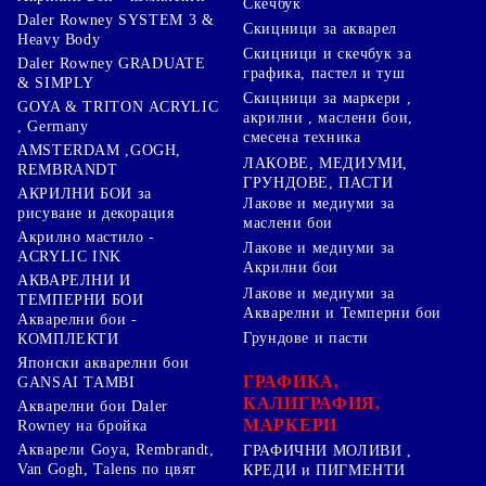
Скечбук
Daler Rowney SYSTEM 3 &
Скицници за акварел
Heavy Body
Скицници и скечбук за
Daler Rowney GRADUATE
графика, пастел и туш
& SIMPLY
Скицници за маркери ,
GOYA & TRITON АCRYLIC
акрилни , маслени бои,
, Germany
смесена техника
AMSTERDAM ,GOGH,
ЛАКОВЕ, МЕДИУМИ,
REMBRANDT
ГРУНДОВЕ, ПАСТИ
АКРИЛНИ БОИ за
Лакове и медиуми за
рисуване и декорация
маслени бои
Акрилно мастило -
Лакове и медиуми за
ACRYLIC INK
Акрилни бои
АКВАРЕЛНИ И
Лакове и медиуми за
ТЕМПЕРНИ БОИ
Акварелни и Темперни бои
Акварелни бои -
Грундове и пасти
КОМПЛЕКТИ
Японски акварелни бои
ГРАФИКА,
GANSAI TAMBI
КАЛИГРАФИЯ,
Акварелни бои Daler
МАРКЕРИ
Rowney на бройка
Акварели Goya, Rembrandt,
ГРАФИЧНИ МОЛИВИ ,
Van Gogh, Talens по цвят
КРЕДИ и ПИГМЕНТИ