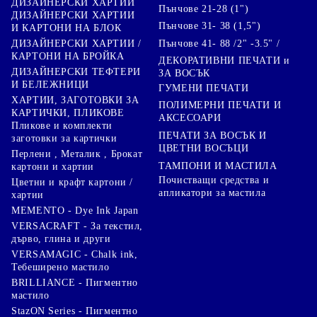
ДИЗАЙНЕРСКИ ХАРТИИ
Пънчове 21-28 (1")
ДИЗАЙНЕРСКИ ХАРТИИ
Пънчове 31- 38 (1,5")
И КАРТОНИ НА БЛОК
Пънчове 41- 88 /2" -3.5" /
ДИЗАЙНЕРСКИ ХАРТИИ /
КАРТОНИ НА БРОЙКА
ДЕКОРАТИВНИ ПЕЧАТИ и
ДИЗАЙНЕРСКИ ТЕФТЕРИ
ЗА ВОСЪК
И БЕЛЕЖНИЦИ
ГУМЕНИ ПЕЧАТИ
ХАРТИИ, ЗАГОТОВКИ ЗА
ПОЛИМЕРНИ ПЕЧАТИ И
КАРТИЧКИ, ПЛИКОВЕ
АКСЕСОАРИ
Пликове и комплекти
ПЕЧАТИ ЗА ВОСЪК И
заготовки за картички
ЦВЕТНИ ВОСЪЦИ
Перлени , Металик , Брокат
ТАМПОНИ И МАСТИЛА
картони и хартии
Почистващи средства и
Цветни и крафт картони /
апликатори за мастила
хартии
MEMENTO - Dye Ink Japan
VERSACRAFT - За текстил,
дърво, глина и други
VERSAMAGIC - Chalk ink,
Тебеширено мастило
BRILLIANCE - Пигментно
мастило
StazON Series - Пигментно