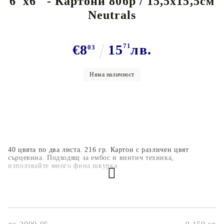
6"x6" - Картони 80бр / 15,5х15,5см
Neutrals
€8
15
71
лв.
03
Няма наличност
40 цвята по два листа. 216 гр. Картон с различен цвят
сърцевина. Подходящ за ембос и винтич техника,
използвайте много фина шкурка.