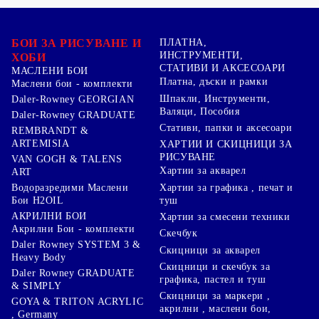
БОИ ЗА РИСУВАНЕ И
ПЛАТНА,
ИНСТРУМЕНТИ,
ХОБИ
СТАТИВИ И АКСЕСОАРИ
МАСЛЕНИ БОИ
Платна, дъски и рамки
Маслени бои - комплекти
Шпакли, Инструменти,
Daler-Rowney GEORGIAN
Валяци, Пособия
Daler-Rowney GRADUATE
Стативи, папки и аксесоари
REMBRANDT &
ARTEMISIA
ХАРТИИ И СКИЦНИЦИ ЗА
РИСУВАНЕ
VAN GOGH & TALENS
Хартии за акварел
ART
Хартии за графика , печат и
Водоразредими Маслени
туш
Бои H2OIL
АКРИЛНИ БОИ
Хартии за смесени техники
Акрилни Бои - комплекти
Скечбук
Daler Rowney SYSTEM 3 &
Скицници за акварел
Heavy Body
Скицници и скечбук за
Daler Rowney GRADUATE
графика, пастел и туш
& SIMPLY
Скицници за маркери ,
GOYA & TRITON АCRYLIC
акрилни , маслени бои,
, Germany