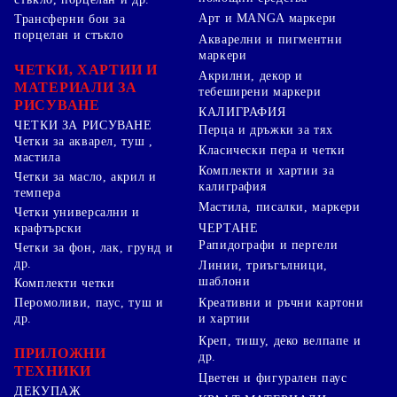
Арт и MANGA маркери
Трансферни бои за
порцелан и стъкло
Акварелни и пигментни
маркери
ЧЕТКИ, ХАРТИИ И
Акрилни, декор и
МАТЕРИАЛИ ЗА
тебеширени маркери
РИСУВАНЕ
КАЛИГРАФИЯ
ЧЕТКИ ЗА РИСУВАНЕ
Перца и дръжки за тях
Четки за акварел, туш ,
Класически пера и четки
мастила
Комплекти и хартии за
Четки за масло, акрил и
калиграфия
темпера
Мастила, писалки, маркери
Четки универсални и
ЧЕРТАНЕ
крафтърски
Рапидографи и пергели
Четки за фон, лак, грунд и
др.
Линии, триъгълници,
шаблони
Комплекти четки
Перомоливи, паус, туш и
Креативни и ръчни картони
др.
и хартии
Креп, тишу, деко велпапе и
ПРИЛОЖНИ
др.
ТЕХНИКИ
Цветен и фигурален паус
ДЕКУПАЖ