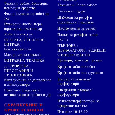
Текстил, зебло, бродерия,
Техника - Топъл ембос
помощни средства
Ембосинг пудри
Филц, вълна и пособия за
Шаблони за релеф и
тях
оцветяване с мастила
Гумирани листи, пера,
Инструменти за релеф
шринк пластмаса и др.
Хоби литература
Папки за релеф и ембос
плочи
ПОЗЛАТА, СТЕНОПИС,
ВИТРАЖ
ПЪНЧОВЕ /
Бои за стенопис
ПЕРФОРАТОРИ , РЕЖЕЩИ
Материали за позлата
и ИНСТРУМЕНТИ
Тримери, ножици , резачи
ВИТРАЖНА ТЕХНИКА
ДЪРВОРЕЗБА,
Крафт и хоби пособия
ПИРОГРАФИЯ И
Крафт и хоби инструменти
ЛИНОГРАВЮРА
Бордюрни пънчове/
Инструменти за дърворезба
перфоратори
и линогравюра
Специални пънчове/
Помощни средства и
перфоратори
основи за пирография и др.
Пънчове/перфоратори за
СКРАПБУКИНГ И
оформяне на ъгъл
КРАФТ ТЕХНИКИ
Пънчове 10-16-20