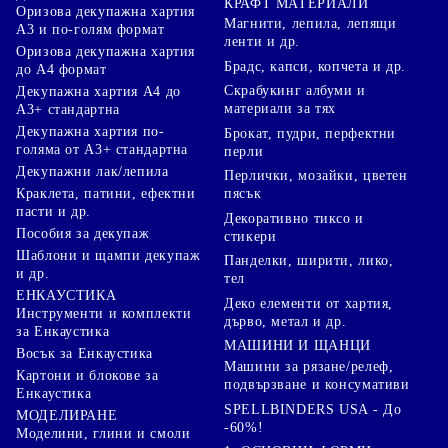
КРАФТ МАТЕРИАЛИ
Оризова декупажна хартия
Магнити, лепила, лепящи
А3 и по-голям формат
ленти и др.
Оризова декупажна хартия
Брадс, капси, копчета и др.
до А4 формат
Скрабукинг албуми и
Декупажна хартия А4 до
материали за тях
А3+ стандартна
Декупажна хартия по-
Брокат, пудри, перфектни
голяма от А3+ стандартна
перли
Декупажни лак/лепила
Перлички, мозайки, цветен
Краклета, патини, ефектни
пясък
пасти и др.
Декоративно тиксо и
Пособия за декупаж
стикери
Шаблони и щампи декупаж
Панделки, ширити, лико,
и др.
тел
ЕНКАУСТИКА
Деко елементи от хартия,
Инструменти и комплекти
дърво, метал и др.
за Енкаустика
МАШИНИ И ЩАНЦИ
Восък за Енкаустика
Машини за рязане/релеф,
Картони и блокове за
подвързване и консумативи
Енкаустика
SPELLBINDERS USA - До
МОДЕЛИРАНЕ
-60%!
Моделини, глини и смоли