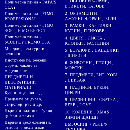
1. ОСНОВНИ ФОРМИ,
Полимерна глина - PAPA'S
ЕТИКЕТИ, ТАГОВЕ
CLAY
2. ОРНАМЕНТИ ,
Полимерна глина - FIMO
АЖУРНИ ФОРМИ , ЪГЛИ
PROFESSIONAL
Полимерна глина - FIMO
3. РАМКИ , КАРТИЧКИ ,
SOFT, FIMO EFFECT
КУТИИ , ПЛИКОВЕ
Полимерна глина -
4. ЦВЕТЯ , ЛИСТА ,
SCULPEY PREMO USA
КЛОНКИ , РАСТЕНИЯ
Молдове, текстури и
5. БОРДЮРИ , ПАНДЕЛКИ
отливки
, ШИРИТИ
Инструменти, режещи
6. ЖИВОТНИ , ПТИЦИ ,
форми, лакове за
МОРСКИ
моделиране
7. ПРЕДМЕТИ, БИТ, ХОРА
ПРЕДМЕТИ И
, ПЕЙЗАЖ
ДЕКОРАТИВНИ
8. НАДПИСИ, БУКВИ,
МАТЕРИАЛИ
ЦИФРИ
Кутии от дърво и др.
Предмети от дърво,
9. ПРАЗНИЧНИ , СВАТБА ,
стиропор, pvc и др.
БЕБЕ , LOVE
Дървени надписи, букви,
10. КОЛЕДНИ , XMAS ,
цифри и рамки
ЗИМНИ ЩАНЦИ
Дървени деко елементи,
ЕМБОСИНГ / РЕЛЕФ
основи и механизми
ТЕХНИКА