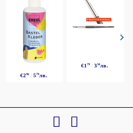
€1
79
3
50
лв.
€2
96
5
79
лв.