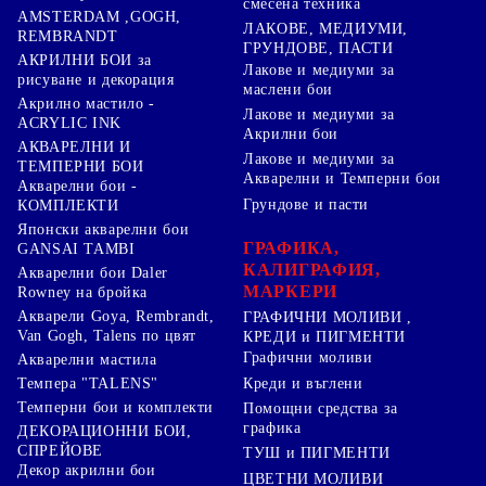
смесена техника
AMSTERDAM ,GOGH,
ЛАКОВЕ, МЕДИУМИ,
REMBRANDT
ГРУНДОВЕ, ПАСТИ
АКРИЛНИ БОИ за
Лакове и медиуми за
рисуване и декорация
маслени бои
Акрилно мастило -
Лакове и медиуми за
ACRYLIC INK
Акрилни бои
АКВАРЕЛНИ И
Лакове и медиуми за
ТЕМПЕРНИ БОИ
Акварелни и Темперни бои
Акварелни бои -
Грундове и пасти
КОМПЛЕКТИ
Японски акварелни бои
ГРАФИКА,
GANSAI TAMBI
КАЛИГРАФИЯ,
Акварелни бои Daler
МАРКЕРИ
Rowney на бройка
Акварели Goya, Rembrandt,
ГРАФИЧНИ МОЛИВИ ,
Van Gogh, Talens по цвят
КРЕДИ и ПИГМЕНТИ
Графични моливи
Акварелни мастила
Креди и въглени
Темпера "TALENS"
Темперни бои и комплекти
Помощни средства за
графика
ДЕКОРАЦИОННИ БОИ,
СПРЕЙОВЕ
ТУШ и ПИГМЕНТИ
Декор акрилни бои
ЦВЕТНИ МОЛИВИ