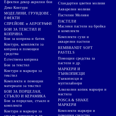
Ефектни декор акрилни бои
Стандартни цветни моливи
Деко Контури
Акварелни моливи
МОДЕЛИНИ, ГРУНДОВЕ ,
Пастелни Моливи
ЕФЕКТИ
ПАСТЕЛИ
СПРЕЙОВЕ и АЕРОГРАФИ
Маслени пастели на бройка
БОИ ЗА ТЕКСТИЛ И
и комплекти
КОПРИНА
Комплекти сухи и
Бои за коприна и батик
акварелни пастели
Контури, комплекти за
REMBRANDT SOFT
коприна и помощни
PASTELS
средства
Помощни средства за
Естествена коприна
пастели и др.
Бои за текстил
МАРКЕРИ И
Контури и маркери за
ТЪНКОПИСЦИ
текстил
Тънкописци и
Комплекти и помощни
мултилайнери
материали за текстил
Алкохолни копик маркери и
БОИ ЗА ПОРЦЕЛАН,
мастила
СТЪКЛО И КЕРАМИКА
POSCA & SHAKE
Бои за порцелан, стъкло и
МАРКЕРИ
комплекти
Комплекти маркери и
Контури и маркери за
помощни средства
стъкло, порцелан и др.