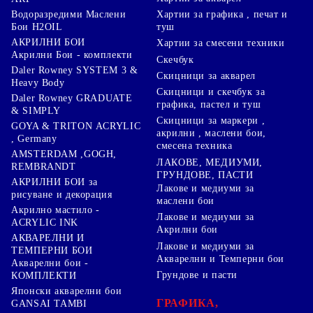
Хартии за графика , печат и
Водоразредими Маслени
туш
Бои H2OIL
АКРИЛНИ БОИ
Хартии за смесени техники
Акрилни Бои - комплекти
Скечбук
Daler Rowney SYSTEM 3 &
Скицници за акварел
Heavy Body
Скицници и скечбук за
Daler Rowney GRADUATE
графика, пастел и туш
& SIMPLY
Скицници за маркери ,
GOYA & TRITON АCRYLIC
акрилни , маслени бои,
, Germany
смесена техника
AMSTERDAM ,GOGH,
ЛАКОВЕ, МЕДИУМИ,
REMBRANDT
ГРУНДОВЕ, ПАСТИ
АКРИЛНИ БОИ за
Лакове и медиуми за
рисуване и декорация
маслени бои
Акрилно мастило -
Лакове и медиуми за
ACRYLIC INK
Акрилни бои
АКВАРЕЛНИ И
Лакове и медиуми за
ТЕМПЕРНИ БОИ
Акварелни и Темперни бои
Акварелни бои -
Грундове и пасти
КОМПЛЕКТИ
Японски акварелни бои
ГРАФИКА,
GANSAI TAMBI