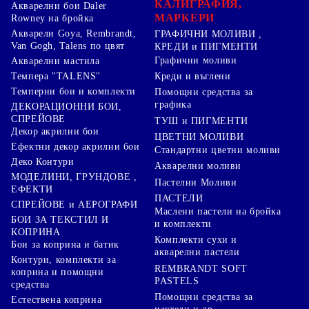
КАЛИГРАФИЯ,
Акварелни бои Daler
МАРКЕРИ
Rowney на бройка
Акварели Goya, Rembrandt,
ГРАФИЧНИ МОЛИВИ ,
Van Gogh, Talens по цвят
КРЕДИ и ПИГМЕНТИ
Графични моливи
Акварелни мастила
Креди и въглени
Темпера "TALENS"
Темперни бои и комплекти
Помощни средства за
графика
ДЕКОРАЦИОННИ БОИ,
СПРЕЙОВЕ
ТУШ и ПИГМЕНТИ
Декор акрилни бои
ЦВЕТНИ МОЛИВИ
Ефектни декор акрилни бои
Стандартни цветни моливи
Деко Контури
Акварелни моливи
МОДЕЛИНИ, ГРУНДОВЕ ,
Пастелни Моливи
ЕФЕКТИ
ПАСТЕЛИ
СПРЕЙОВЕ и АЕРОГРАФИ
Маслени пастели на бройка
БОИ ЗА ТЕКСТИЛ И
и комплекти
КОПРИНА
Комплекти сухи и
Бои за коприна и батик
акварелни пастели
Контури, комплекти за
REMBRANDT SOFT
коприна и помощни
PASTELS
средства
Помощни средства за
Естествена коприна