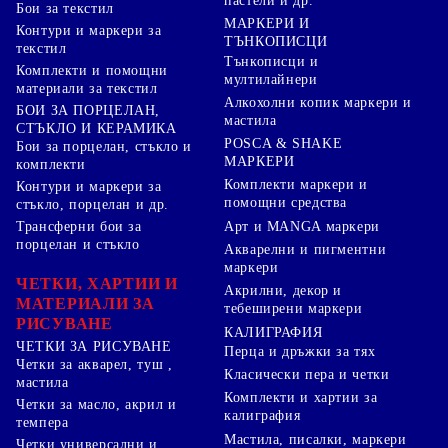
пастели и др.
Бои за текстил
МАРКЕРИ И
Контури и маркери за
ТЪНКОПИСЦИ
текстил
Тънкописци и
Комплекти и помощни
мултилайнери
материали за текстил
Алкохолни копик маркери и
БОИ ЗА ПОРЦЕЛАН,
мастила
СТЪКЛО И КЕРАМИКА
POSCA & SHAKE
Бои за порцелан, стъкло и
МАРКЕРИ
комплекти
Комплекти маркери и
Контури и маркери за
помощни средства
стъкло, порцелан и др.
Арт и MANGA маркери
Трансферни бои за
порцелан и стъкло
Акварелни и пигментни
маркери
ЧЕТКИ, ХАРТИИ И
Акрилни, декор и
МАТЕРИАЛИ ЗА
тебеширени маркери
РИСУВАНЕ
КАЛИГРАФИЯ
ЧЕТКИ ЗА РИСУВАНЕ
Перца и дръжки за тях
Четки за акварел, туш ,
Класически пера и четки
мастила
Комплекти и хартии за
Четки за масло, акрил и
калиграфия
темпера
Мастила, писалки, маркери
Четки универсални и