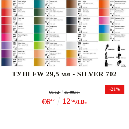
Tweet
DALER ROWNEY АКРИЛЕН
ТУШ FW 29,5 мл - SILVER 702
-21%
€8.12
15.88лв.
12
лв.
€6
42
56