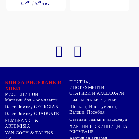
€2
96
5
79
лв.
БОИ ЗА РИСУВАНЕ И
ПЛАТНА,
ИНСТРУМЕНТИ,
ХОБИ
СТАТИВИ И АКСЕСОАРИ
МАСЛЕНИ БОИ
Платна, дъски и рамки
Маслени бои - комплекти
Шпакли, Инструменти,
Daler-Rowney GEORGIAN
Валяци, Пособия
Daler-Rowney GRADUATE
Стативи, папки и аксесоари
REMBRANDT &
ARTEMISIA
ХАРТИИ И СКИЦНИЦИ ЗА
РИСУВАНЕ
VAN GOGH & TALENS
Хартии за акварел
ART