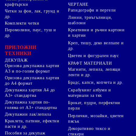
ЧЕРТАНЕ
крафтърски
Рапидографи и пергели
Четки за фон, лак, грунд и
др.
Линии, триъгълници,
шаблони
Комплекти четки
Перомоливи, паус, туш и
Креативни и ръчни картони
др.
и хартии
Креп, тишу, деко велпапе и
ПРИЛОЖНИ
др.
ТЕХНИКИ
Цветен и фигурален паус
ДЕКУПАЖ
КРАФТ МАТЕРИАЛИ
Оризова декупажна хартия
Магнити, лепила, лепящи
А3 и по-голям формат
ленти и др.
Оризова декупажна хартия
Брадс, капси, копчета и др.
до А4 формат
Скрабукинг албуми и
Декупажна хартия А4 до
материали за тях
А3+ стандартна
Декупажна хартия по-
Брокат, пудри, перфектни
голяма от А3+ стандартна
перли
Декупажни лак/лепила
Перлички, мозайки, цветен
Краклета, патини, ефектни
пясък
пасти и др.
Декоративно тиксо и
Пособия за декупаж
стикери