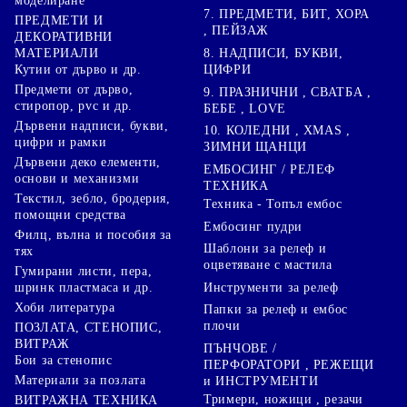
моделиране
7. ПРЕДМЕТИ, БИТ, ХОРА
ПРЕДМЕТИ И
, ПЕЙЗАЖ
ДЕКОРАТИВНИ
8. НАДПИСИ, БУКВИ,
МАТЕРИАЛИ
ЦИФРИ
Кутии от дърво и др.
Предмети от дърво,
9. ПРАЗНИЧНИ , СВАТБА ,
стиропор, pvc и др.
БЕБЕ , LOVE
Дървени надписи, букви,
10. КОЛЕДНИ , XMAS ,
цифри и рамки
ЗИМНИ ЩАНЦИ
Дървени деко елементи,
ЕМБОСИНГ / РЕЛЕФ
основи и механизми
ТЕХНИКА
Текстил, зебло, бродерия,
Техника - Топъл ембос
помощни средства
Ембосинг пудри
Филц, вълна и пособия за
Шаблони за релеф и
тях
оцветяване с мастила
Гумирани листи, пера,
Инструменти за релеф
шринк пластмаса и др.
Хоби литература
Папки за релеф и ембос
плочи
ПОЗЛАТА, СТЕНОПИС,
ВИТРАЖ
ПЪНЧОВЕ /
Бои за стенопис
ПЕРФОРАТОРИ , РЕЖЕЩИ
Материали за позлата
и ИНСТРУМЕНТИ
Тримери, ножици , резачи
ВИТРАЖНА ТЕХНИКА