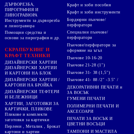
ДЪРВОРЕЗБА,
Крафт и хоби пособия
ПИРОГРАФИЯ И
Крафт и хоби инструменти
ЛИНОГРАВЮРА
Бордюрни пънчове/
Инструменти за дърворезба
перфоратори
и линогравюра
Специални пънчове/
Помощни средства и
перфоратори
основи за пирография и др.
Пънчове/перфоратори за
СКРАПБУКИНГ И
оформяне на ъгъл
КРАФТ ТЕХНИКИ
Пънчове 10-16-20
ДИЗАЙНЕРСКИ ХАРТИИ
Пънчове 21-28 (1")
ДИЗАЙНЕРСКИ ХАРТИИ
Пънчове 31- 38 (1,5")
И КАРТОНИ НА БЛОК
Пънчове 41- 88 /2" -3.5" /
ДИЗАЙНЕРСКИ ХАРТИИ /
КАРТОНИ НА БРОЙКА
ДЕКОРАТИВНИ ПЕЧАТИ и
ДИЗАЙНЕРСКИ ТЕФТЕРИ
ЗА ВОСЪК
И БЕЛЕЖНИЦИ
ГУМЕНИ ПЕЧАТИ
ХАРТИИ, ЗАГОТОВКИ ЗА
ПОЛИМЕРНИ ПЕЧАТИ И
КАРТИЧКИ, ПЛИКОВЕ
АКСЕСОАРИ
Пликове и комплекти
ПЕЧАТИ ЗА ВОСЪК И
заготовки за картички
ЦВЕТНИ ВОСЪЦИ
Перлени , Металик , Брокат
ТАМПОНИ И МАСТИЛА
картони и хартии