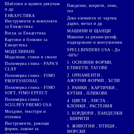
Шаблони и щампи декупаж
Панделки, ширити, лико,
и др.
тел
ЕНКАУСТИКА
Деко елементи от хартия,
Инструменти и комплекти
дърво, метал и др.
за Енкаустика
МАШИНИ И ЩАНЦИ
Восък за Енкаустика
Машини за рязане/релеф,
Картони и блокове за
подвързване и консумативи
Енкаустика
SPELLBINDERS USA - До
МОДЕЛИРАНЕ
-60%!
Моделини, глини и смоли
1. ОСНОВНИ ФОРМИ,
Полимерна глина - PAPA'S
ЕТИКЕТИ, ТАГОВЕ
CLAY
2. ОРНАМЕНТИ ,
Полимерна глина - FIMO
АЖУРНИ ФОРМИ , ЪГЛИ
PROFESSIONAL
Полимерна глина - FIMO
3. РАМКИ , КАРТИЧКИ ,
SOFT, FIMO EFFECT
КУТИИ , ПЛИКОВЕ
Полимерна глина -
4. ЦВЕТЯ , ЛИСТА ,
SCULPEY PREMO USA
КЛОНКИ , РАСТЕНИЯ
Молдове, текстури и
5. БОРДЮРИ , ПАНДЕЛКИ
отливки
, ШИРИТИ
Инструменти, режещи
6. ЖИВОТНИ , ПТИЦИ ,
форми, лакове за
МОРСКИ