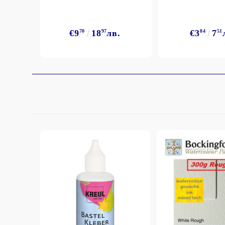
€9
70
18
97
лв.
€3
84
7
51