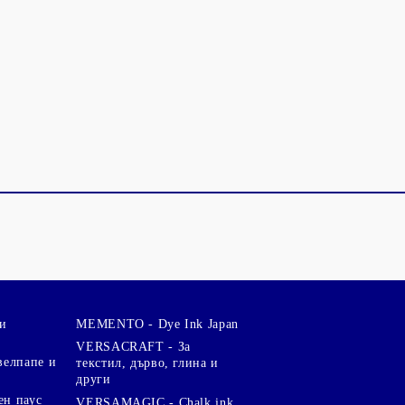
и
MEMENTO - Dye Ink Japan
VERSACRAFT - За
велпапе и
текстил, дърво, глина и
други
ен паус
VERSAMAGIC - Chalk ink,