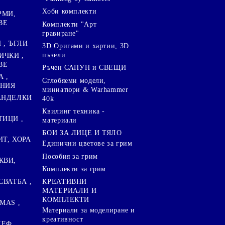
Хоби комплекти
РМИ,
ВЕ
Комплекти "Арт
гравиране"
, ЪГЛИ
3D Оригами и хартии, 3D
пъзели
ИЧКИ ,
ВЕ
Ръчен САПУН и СВЕЩИ
А ,
Сглобяеми модели,
ЕНИЯ
миниатюри & Warhammer
ПАНДЕЛКИ
40k
Квилинг техника -
ТИЦИ ,
материали
БОИ ЗА ЛИЦЕ И ТЯЛО
ИТ, ХОРА
Единични цветове за грим
Пособия за грим
КВИ,
Комплекти за грим
СВАТБА ,
КРЕАТИВНИ
МАТЕРИАЛИ И
КОМПЛЕКТИ
MAS ,
Mатериали за моделиране и
креативност
ЛЕФ