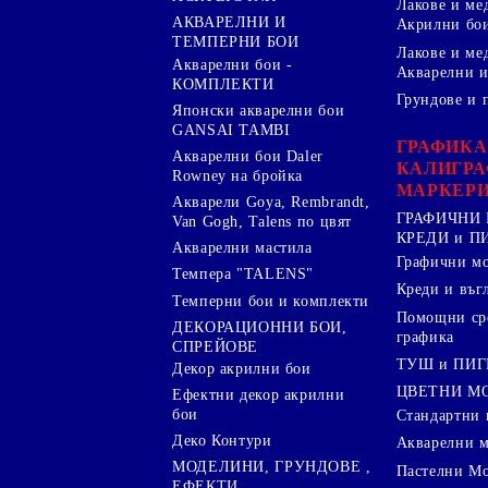
Лакове и ме
АКВАРЕЛНИ И
Акрилни бо
ТЕМПЕРНИ БОИ
Лакове и ме
Акварелни бои -
Акварелни и
КОМПЛЕКТИ
Грундове и 
Японски акварелни бои
GANSAI TAMBI
ГРАФИКА
Акварелни бои Daler
КАЛИГРА
Rowney на бройка
МАРКЕР
Акварели Goya, Rembrandt,
ГРАФИЧНИ 
Van Gogh, Talens по цвят
КРЕДИ и 
Акварелни мастила
Графични м
Темпера "TALENS"
Креди и въг
Темперни бои и комплекти
Помощни сре
ДЕКОРАЦИОННИ БОИ,
графика
СПРЕЙОВЕ
ТУШ и ПИ
Декор акрилни бои
ЦВЕТНИ М
Ефектни декор акрилни
бои
Стандартни 
Деко Контури
Акварелни 
МОДЕЛИНИ, ГРУНДОВЕ ,
Пастелни М
ЕФЕКТИ