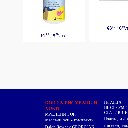
€3
53
6
90
л
€2
96
5
79
лв.
БОИ ЗА РИСУВАНЕ И
ПЛАТНА,
ИНСТРУМЕ
ХОБИ
СТАТИВИ И
МАСЛЕНИ БОИ
Платна, дъс
Маслени бои - комплекти
Шпакли, Ин
Daler-Rowney GEORGIAN