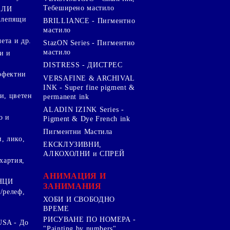
Тебеширено мастило
АЛИ
 лепящи
BRILLIANCE - Пигментно
мастило
чета и др.
StazON Series - Пигментно
мастило
и и
DISTRESS - ДИСТРЕС
ерфектни
VERSAFINE & ARCHIVAL
INK - Super fine pigment &
и, цветен
permanent ink
ALADIN IZINK Series -
о и
Pigment & Dye French ink
Пигментни Мастила
, лико,
ЕКСКЛУЗИВНИ,
АЛКОХОЛНИ и СПРЕЙ
хартия,
.
АНИМАЦИЯ И
НЦИ
ЗАНИМАНИЯ
/релеф,
ХОБИ И СВОБОДНО
ВРЕМЕ
РИСУВАНЕ ПО НОМЕРА -
SA - До
"Painting by numbers"