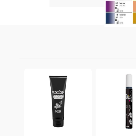
StazON Series - Пигментно мастило
DISTRESS - ДИСТРЕС
VERSAFINE & ARCHIVAL INK -
Super fine pigment & permanent ink
ALADIN IZINK Series - Pigment & Dye
French ink
Пигментни Мастила
ЕКСКЛУЗИВНИ, АЛКОХОЛНИ и
СПРЕЙ