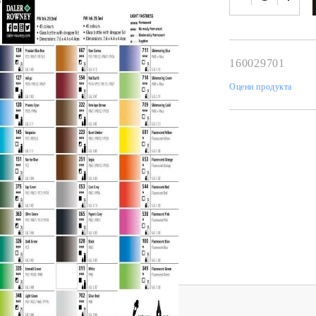
К
К
160029701
Оцени продукта
ИВНИ И ПЕЧАТИ ЗА
ХАРТИИ, ЗАГОТОВКИ ЗА
КАРТИЧКИ, ПЛИКОВЕ
 ПЕЧАТИ
Пликове и комплекти загото
Tweet
картички
РНИ ПЕЧАТИ И
АРИ
Перлени , Металик , Брокат 
хартии
ЗА ВОСЪК И ЦВЕТНИ
Цветни и крафт картони / х
Креативни и ръчни картони 
Креп, тишу, деко велпапе и д
Цветен и фигурален паус
а аерограф (еърбраш)