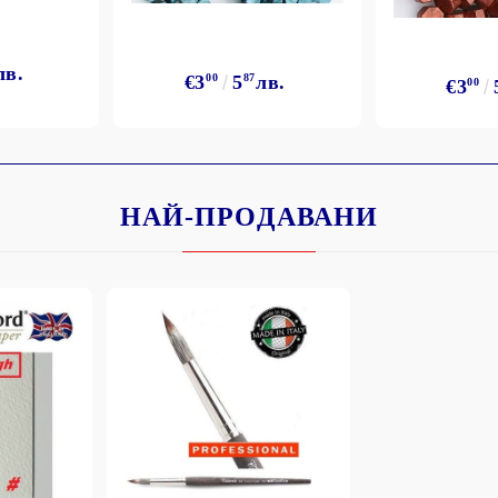
лв.
€3
00
5
87
лв.
€3
00
НАЙ-ПРОДАВАНИ
Моят профил
Вход
Регистрация
BGN
EUR
BG
EN