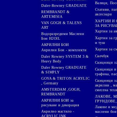
Валяци, Пос
Daler-Rowney GRADUATE
Стативи, па
REMBRANDT &
аксесоари
ARTEMISIA
ХАРТИИ И
VAN GOGH & TALENS
ЗА РИСУВА
ART
Хартии за а
Водоразредими Маслени
Хартии за гр
Бои H2OIL
и туш
АКРИЛНИ БОИ
Хартии за с
Акрилни Бои - комплекти
Скечбук
Daler Rowney SYSTEM 3 &
Heavy Body
Скицници за
Daler Rowney GRADUATE
Скицници и 
& SIMPLY
графика, па
GOYA & TRITON АCRYLIC
Скицници за
, Germany
акрилни , м
AMSTERDAM ,GOGH,
смесена тех
REMBRANDT
ЛАКОВЕ, 
АКРИЛНИ БОИ за
ГРУНДОВЕ,
рисуване и декорация
Лакове и ме
Акрилно мастило -
маслени бои
ACRYLIC INK