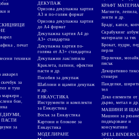
ДЕКУПАЖ
обия
КРАФТ МАТЕРИ
Оризова декупажна хартия
пки и
Магнити, лепила,
А3 и по-голям формат
ленти и др.
Оризова декупажна хартия
Брадс, капси, коп
 СКИЦНИЦИ
до А4 формат
НЕ
Скрабукинг албум
Декупажна хартия А4 до
кварел
материали за тях
А3+ стандартна
Брокат, пудри, п
афика , печат
Декупажна хартия по-
перли
голяма от А3+ стандартна
Перлички, мозайк
Декупажни лак/лепила
месени техники
пясък
Краклета, патини, ефектни
пасти и др.
Декоративно тикс
 акварел
стикери
Пособия за декупаж
скечбук за
Панделки, ширити
Шаблони и щампи декупаж
стел и туш
тел
и др.
 маркери ,
Деко елементи от 
ЕНКАУСТИКА
аслени бои,
дърво, метал и др
Инструменти и комплекти
ника
за Енкаустика
МАШИНИ И ЩА
МЕДИУМИ,
Восък за Енкаустика
Машини за рязане
 ПАСТИ
подвързване и
Картони и блокове за
диуми за
консумативи
Енкаустика
МОДЕЛИРАНЕ
SPELLBINDERS U