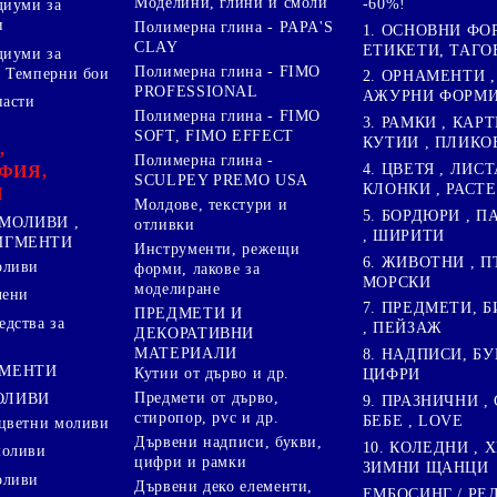
Моделини, глини и смоли
-60%!
диуми за
и
Полимерна глина - PAPA'S
1. ОСНОВНИ ФО
CLAY
ЕТИКЕТИ, ТАГО
диуми за
Полимерна глина - FIMO
 Темперни бои
2. ОРНАМЕНТИ ,
PROFESSIONAL
АЖУРНИ ФОРМИ 
пасти
Полимерна глина - FIMO
3. РАМКИ , КАРТ
SOFT, FIMO EFFECT
КУТИИ , ПЛИКО
,
Полимерна глина -
4. ЦВЕТЯ , ЛИСТ
ФИЯ,
SCULPEY PREMO USA
КЛОНКИ , РАСТ
И
Молдове, текстури и
5. БОРДЮРИ , 
МОЛИВИ ,
отливки
, ШИРИТИ
ПИГМЕНТИ
Инструменти, режещи
6. ЖИВОТНИ , П
оливи
форми, лакове за
МОРСКИ
моделиране
лени
7. ПРЕДМЕТИ, Б
ПРЕДМЕТИ И
дства за
, ПЕЙЗАЖ
ДЕКОРАТИВНИ
МАТЕРИАЛИ
8. НАДПИСИ, БУ
ГМЕНТИ
Кутии от дърво и др.
ЦИФРИ
Предмети от дърво,
ОЛИВИ
9. ПРАЗНИЧНИ , 
стиропор, pvc и др.
БЕБЕ , LOVE
цветни моливи
Дървени надписи, букви,
10. КОЛЕДНИ , X
моливи
цифри и рамки
ЗИМНИ ЩАНЦИ
оливи
Дървени деко елементи,
ЕМБОСИНГ / РЕ