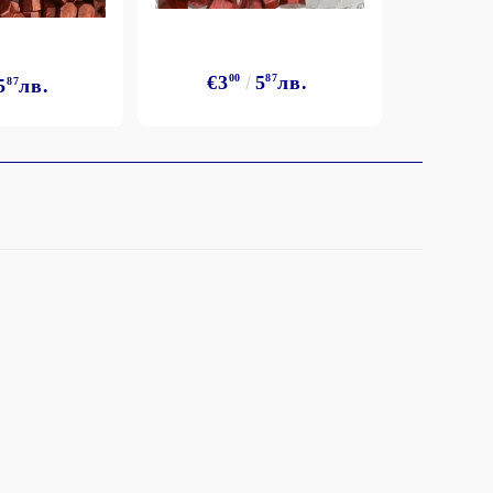
€3
00
5
87
лв.
5
87
лв.
€3