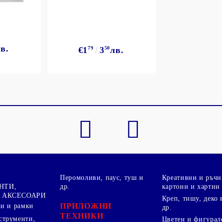
в.
€1
79
3
50
лв.
Перомоливи, паус, туш и
Креативни и ръчн
НТИ,
др.
картони и хартии
 АКСЕСОАРИ
Креп, тишу, деко 
ПРИЛОЖНИ
ки и рамки
др.
ТЕХНИКИ
струменти,
Цветен и фигурал