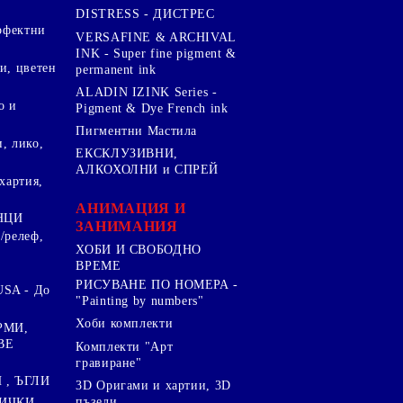
DISTRESS - ДИСТРЕС
ерфектни
VERSAFINE & ARCHIVAL
INK - Super fine pigment &
и, цветен
permanent ink
ALADIN IZINK Series -
о и
Pigment & Dye French ink
Пигментни Мастила
, лико,
ЕКСКЛУЗИВНИ,
АЛКОХОЛНИ и СПРЕЙ
хартия,
.
АНИМАЦИЯ И
НЦИ
ЗАНИМАНИЯ
/релеф,
ХОБИ И СВОБОДНО
ВРЕМЕ
РИСУВАНЕ ПО НОМЕРА -
SA - До
"Painting by numbers"
Хоби комплекти
РМИ,
ВЕ
Комплекти "Арт
гравиране"
, ЪГЛИ
3D Оригами и хартии, 3D
пъзели
ИЧКИ ,