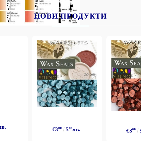
НОВИ ПРОДУКТИ
лв.
€3
00
5
87
лв.
€3
00