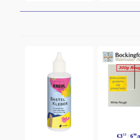
€3
53
6
90
л