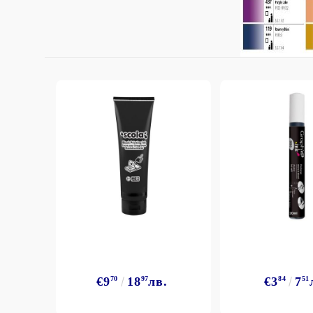
StazON Series - Пигментно мастило
DISTRESS - ДИСТРЕС
VERSAFINE & ARCHIVAL INK -
Super fine pigment & permanent ink
ALADIN IZINK Series - Pigment & Dye
French ink
Пигментни Мастила
ЕКСКЛУЗИВНИ, АЛКОХОЛНИ и
СПРЕЙ
€9
70
18
97
лв.
€3
84
7
51