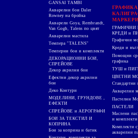
GANSAI TAMBI
ГРАФИКА
Акварелни бои Daler
КАЛИГРА
Rowney на бройка
МАРКЕР
Акварели Goya, Rembrandt,
ГРАФИЧНИ 
Van Gogh, Talens по цвят
КРЕДИ и 
Акварелни мастила
Графични м
Темпера "TALENS"
Креди и въг
Темперни бои и комплекти
Помощни сре
ДЕКОРАЦИОННИ БОИ,
графика
СПРЕЙОВЕ
ТУШ и ПИ
Декор акрилни бои
ЦВЕТНИ М
Ефектни декор акрилни
бои
Стандартни 
Деко Контури
Акварелни 
МОДЕЛИНИ, ГРУНДОВЕ ,
Пастелни М
ЕФЕКТИ
ПАСТЕЛИ
СПРЕЙОВЕ и АЕРОГРАФИ
Маслени пас
БОИ ЗА ТЕКСТИЛ И
и комплекти
КОПРИНА
Комплекти с
Бои за коприна и батик
акварелни п
Контури, комплекти за