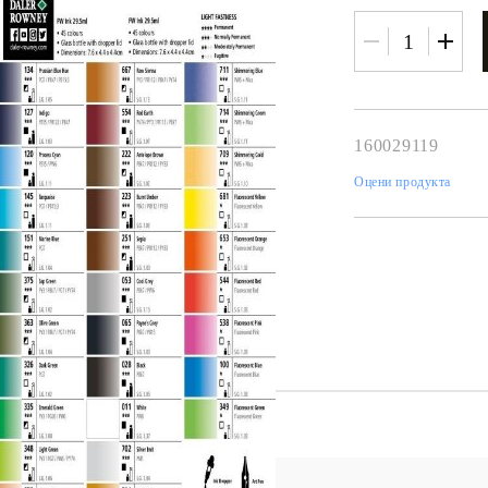
К
К
160029119
ИВНИ И ПЕЧАТИ ЗА
ХАРТИИ, ЗАГОТОВКИ ЗА
Оцени продукта
КАРТИЧКИ, ПЛИКОВЕ
 ПЕЧАТИ
Пликове и комплекти загото
Tweet
картички
РНИ ПЕЧАТИ И
АРИ
Перлени , Металик , Брокат 
хартии
ЗА ВОСЪК И ЦВЕТНИ
Цветни и крафт картони / х
Креативни и ръчни картони 
Креп, тишу, деко велпапе и д
Цветен и фигурален паус