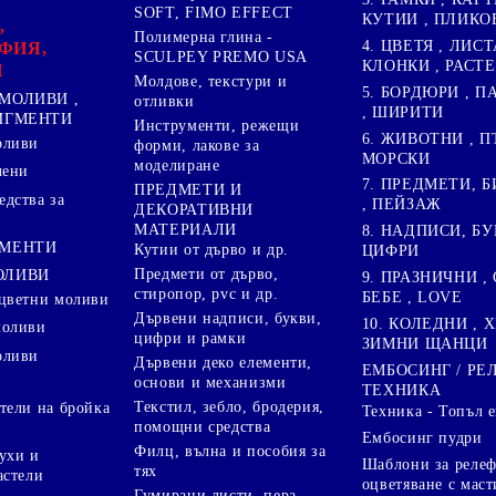
SOFT, FIMO EFFECT
КУТИИ , ПЛИКО
,
Полимерна глина -
4. ЦВЕТЯ , ЛИСТ
ФИЯ,
SCULPEY PREMO USA
КЛОНКИ , РАСТ
И
Молдове, текстури и
5. БОРДЮРИ , 
МОЛИВИ ,
отливки
, ШИРИТИ
ПИГМЕНТИ
Инструменти, режещи
6. ЖИВОТНИ , П
оливи
форми, лакове за
МОРСКИ
моделиране
лени
7. ПРЕДМЕТИ, Б
ПРЕДМЕТИ И
дства за
, ПЕЙЗАЖ
ДЕКОРАТИВНИ
МАТЕРИАЛИ
8. НАДПИСИ, БУ
ГМЕНТИ
Кутии от дърво и др.
ЦИФРИ
Предмети от дърво,
ОЛИВИ
9. ПРАЗНИЧНИ , 
стиропор, pvc и др.
БЕБЕ , LOVE
цветни моливи
Дървени надписи, букви,
10. КОЛЕДНИ , X
моливи
цифри и рамки
ЗИМНИ ЩАНЦИ
оливи
Дървени деко елементи,
ЕМБОСИНГ / РЕ
основи и механизми
ТЕХНИКА
Текстил, зебло, бродерия,
тели на бройка
Техника - Топъл 
помощни средства
Ембосинг пудри
Филц, вълна и пособия за
ухи и
Шаблони за релеф
тях
астели
оцветяване с маст
Гумирани листи, пера,