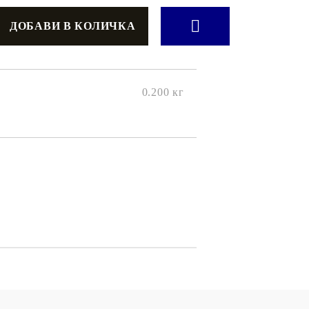
онтури и маркери за текстил
LOVE
омплекти и помощни материали за текстил
10. КОЛЕДНИ , XMAS , ЗИМНИ
ЩАНЦИ
0.200
кг
ЕМБОСИНГ / РЕЛЕФ ТЕХНИКА
вки за
Техника - Топъл ембос
Ембосинг пудри
картони и
Шаблони за релеф и оцветяване с
мастила
артии
Инструменти за релеф
и хартии
Папки за релеф и ембос плочи
р.