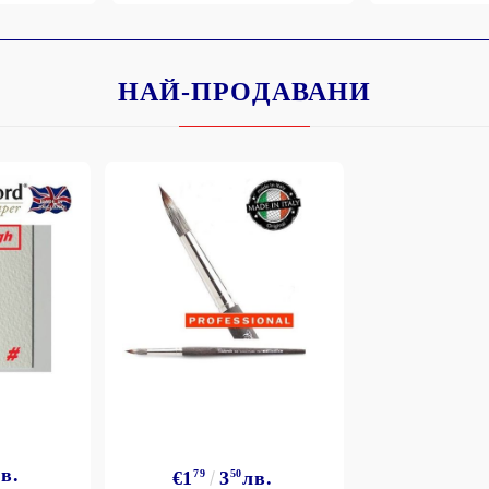
НАЙ-ПРОДАВАНИ
Моят профил
Вход
Регистрация
BGN
EUR
BG
EN
в.
€1
79
3
50
лв.