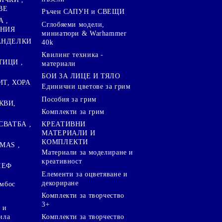
ВЕ
Ръчен САПУН и СВЕЩИ
А ,
Сглобяеми модели,
ЕНИЯ
миниатюри & Warhammer
ПАНДЕЛКИ
40k
Квилинг техника -
ТИЦИ ,
материали
БОИ ЗА ЛИЦЕ И ТЯЛО
ИТ, ХОРА
Единични цветове за грим
Пособия за грим
КВИ,
Комплекти за грим
СВАТБА ,
КРЕАТИВНИ
МАТЕРИАЛИ И
КОМПЛЕКТИ
MAS ,
Mатериали за моделиране и
креативност
ЛЕФ
Елементи за оцветяване и
декориране
ембос
Комплекти за творчество
3+
 и
ила
Комплекти за творчество