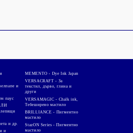
и
MEMENTO - Dye Ink Japan
VERSACRAFT - За
велпапе и
текстил, дърво, глина и
други
ен паус
VERSAMAGIC - Chalk ink,
Тебеширено мастило
АЛИ
 лепящи
BRILLIANCE - Пигментно
мастило
чета и др.
StazON Series - Пигментно
мастило
и и