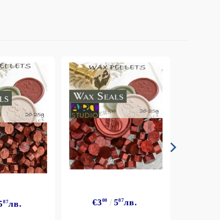
€3
00
5
87
лв.
5
87
лв.
€3