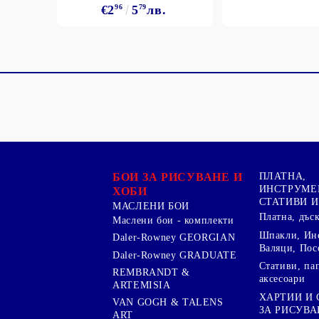
€2
96
5
79
лв.
БОИ ЗА РИСУВАНЕ И
ПЛАТНА,
ИНСТРУМЕ
ХОБИ
СТАТИВИ И
МАСЛЕНИ БОИ
Платна, дъс
Маслени бои - комплекти
Шпакли, Ин
Daler-Rowney GEORGIAN
Валяци, Пос
Daler-Rowney GRADUATE
Стативи, па
REMBRANDT &
аксесоари
ARTEMISIA
ХАРТИИ И
VAN GOGH & TALENS
ЗА РИСУВА
ART