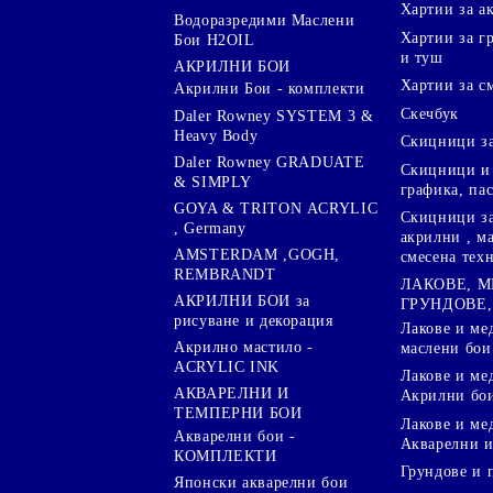
Хартии за а
Водоразредими Маслени
Хартии за гр
Бои H2OIL
и туш
АКРИЛНИ БОИ
Хартии за с
Акрилни Бои - комплекти
Скечбук
Daler Rowney SYSTEM 3 &
Heavy Body
Скицници за
Daler Rowney GRADUATE
Скицници и 
& SIMPLY
графика, па
GOYA & TRITON АCRYLIC
Скицници за
, Germany
акрилни , м
AMSTERDAM ,GOGH,
смесена тех
REMBRANDT
ЛАКОВЕ, 
АКРИЛНИ БОИ за
ГРУНДОВЕ,
рисуване и декорация
Лакове и ме
Акрилно мастило -
маслени бои
ACRYLIC INK
Лакове и ме
АКВАРЕЛНИ И
Акрилни бо
ТЕМПЕРНИ БОИ
Лакове и ме
Акварелни бои -
Акварелни и
КОМПЛЕКТИ
Грундове и 
Японски акварелни бои