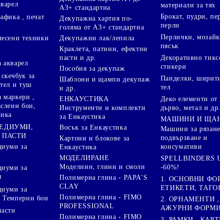
кварел
материали за тях
А3+ стандартна
Брокат, пудри, п
афика , печат
Декупажна хартия по-
перли
голяма от А3+ стандартна
Перлички, мозайк
Декупажни лак/лепила
месени техники
пясък
Краклета, патини, ефектни
пасти и др.
Декоративно тикс
 акварел
стикери
Пособия за декупаж
скечбук за
Панделки, ширити
Шаблони и щампи декупаж
стел и туш
тел
и др.
 маркери ,
Деко елементи от 
ЕНКАУСТИКА
аслени бои,
дърво, метал и др
Инструменти и комплекти
ника
за Енкаустика
МАШИНИ И ЩА
МЕДИУМИ,
Восък за Енкаустика
Машини за рязане
 ПАСТИ
подвързване и
Картони и блокове за
диуми за
консумативи
Енкаустика
МОДЕЛИРАНЕ
SPELLBINDERS U
Моделини, глини и смоли
-60%!
диуми за
и
Полимерна глина - PAPA'S
1. ОСНОВНИ ФО
CLAY
ЕТИКЕТИ, ТАГО
диуми за
Полимерна глина - FIMO
 Темперни бои
2. ОРНАМЕНТИ ,
PROFESSIONAL
АЖУРНИ ФОРМИ 
пасти
Полимерна глина - FIMO
3. РАМКИ , КАРТ