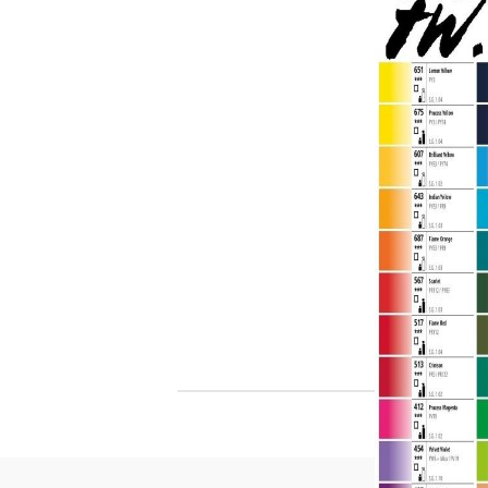
Филц, вълна и пособия за тях
Гумирани листи, пера, шринк пластмаса и др.
Хоби литература
ТАМПОНИ И МАСТИЛА
ДЕКОРАТ
ВОСЪК
Почистващи средства и апликатори за
ГУМЕНИ
мастила
ПОЛИМЕ
MEMENTO - Dye Ink Japan
АКСЕСО
VERSACRAFT - За текстил, дърво,
ПЕЧАТИ 
глина и други
ВОСЪЦИ
VERSAMAGIC - Chalk ink,
Тебеширено мастило
BRILLIANCE - Пигментно мастило