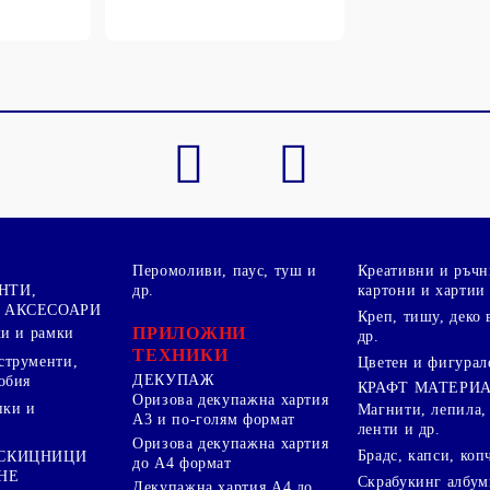
Перомоливи, паус, туш и
Креативни и ръчн
НТИ,
др.
картони и хартии
 АКСЕСОАРИ
Креп, тишу, деко 
ПРИЛОЖНИ
ки и рамки
др.
ТЕХНИКИ
струменти,
Цветен и фигурал
ДЕКУПАЖ
обия
КРАФТ МАТЕРИ
Оризова декупажна хартия
пки и
Магнити, лепила,
А3 и по-голям формат
ленти и др.
Оризова декупажна хартия
Брадс, капси, коп
 СКИЦНИЦИ
до А4 формат
НЕ
Скрабукинг албум
Декупажна хартия А4 до