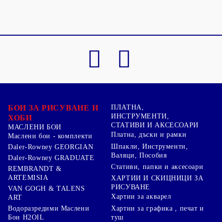
БОИ ЗА РИСУВАНЕ И
ПЛАТНА,
ИНСТРУМЕНТИ,
ХОБИ
СТАТИВИ И АКСЕСОАРИ
МАСЛЕНИ БОИ
Платна, дъски и рамки
Маслени бои - комплекти
Шпакли, Инструменти,
Daler-Rowney GEORGIAN
Валяци, Пособия
Daler-Rowney GRADUATE
Стативи, папки и аксесоари
REMBRANDT &
ARTEMISIA
ХАРТИИ И СКИЦНИЦИ ЗА
РИСУВАНЕ
VAN GOGH & TALENS
Хартии за акварел
ART
Хартии за графика , печат и
Водоразредими Маслени
туш
Бои H2OIL