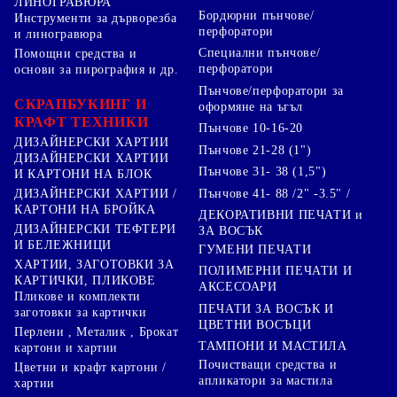
ЛИНОГРАВЮРА
Бордюрни пънчове/
Инструменти за дърворезба
перфоратори
и линогравюра
Специални пънчове/
Помощни средства и
перфоратори
основи за пирография и др.
Пънчове/перфоратори за
СКРАПБУКИНГ И
оформяне на ъгъл
КРАФТ ТЕХНИКИ
Пънчове 10-16-20
ДИЗАЙНЕРСКИ ХАРТИИ
Пънчове 21-28 (1")
ДИЗАЙНЕРСКИ ХАРТИИ
Пънчове 31- 38 (1,5")
И КАРТОНИ НА БЛОК
Пънчове 41- 88 /2" -3.5" /
ДИЗАЙНЕРСКИ ХАРТИИ /
КАРТОНИ НА БРОЙКА
ДЕКОРАТИВНИ ПЕЧАТИ и
ДИЗАЙНЕРСКИ ТЕФТЕРИ
ЗА ВОСЪК
И БЕЛЕЖНИЦИ
ГУМЕНИ ПЕЧАТИ
ХАРТИИ, ЗАГОТОВКИ ЗА
ПОЛИМЕРНИ ПЕЧАТИ И
КАРТИЧКИ, ПЛИКОВЕ
АКСЕСОАРИ
Пликове и комплекти
ПЕЧАТИ ЗА ВОСЪК И
заготовки за картички
ЦВЕТНИ ВОСЪЦИ
Перлени , Металик , Брокат
ТАМПОНИ И МАСТИЛА
картони и хартии
Почистващи средства и
Цветни и крафт картони /
апликатори за мастила
хартии