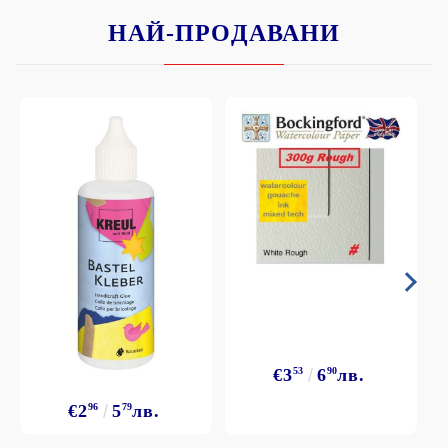
НАЙ-ПРОДАВАНИ
€3
53
6
90
лв.
€2
96
5
79
лв.