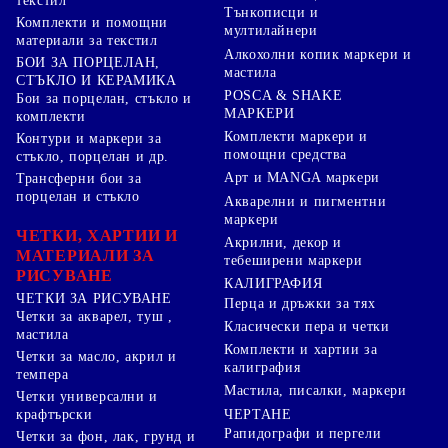
текстил
Тънкописци и
Комплекти и помощни
мултилайнери
материали за текстил
Алкохолни копик маркери и
БОИ ЗА ПОРЦЕЛАН,
мастила
СТЪКЛО И КЕРАМИКА
POSCA & SHAKE
Бои за порцелан, стъкло и
МАРКЕРИ
комплекти
Комплекти маркери и
Контури и маркери за
помощни средства
стъкло, порцелан и др.
Арт и MANGA маркери
Трансферни бои за
порцелан и стъкло
Акварелни и пигментни
маркери
ЧЕТКИ, ХАРТИИ И
Акрилни, декор и
МАТЕРИАЛИ ЗА
тебеширени маркери
РИСУВАНЕ
КАЛИГРАФИЯ
ЧЕТКИ ЗА РИСУВАНЕ
Перца и дръжки за тях
Четки за акварел, туш ,
Класически пера и четки
мастила
Комплекти и хартии за
Четки за масло, акрил и
калиграфия
темпера
Мастила, писалки, маркери
Четки универсални и
ЧЕРТАНЕ
крафтърски
Рапидографи и пергели
Четки за фон, лак, грунд и