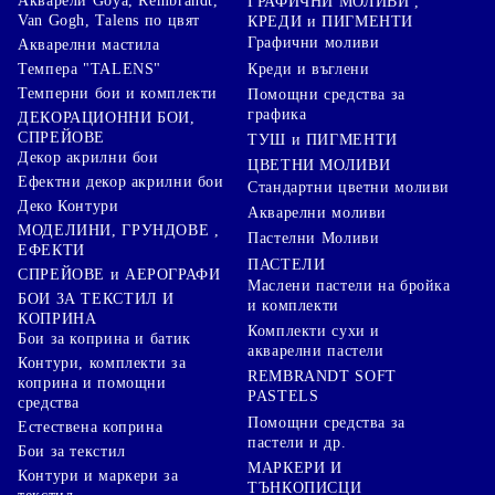
Акварели Goya, Rembrandt,
ГРАФИЧНИ МОЛИВИ ,
Van Gogh, Talens по цвят
КРЕДИ и ПИГМЕНТИ
Графични моливи
Акварелни мастила
Креди и въглени
Темпера "TALENS"
Темперни бои и комплекти
Помощни средства за
графика
ДЕКОРАЦИОННИ БОИ,
СПРЕЙОВЕ
ТУШ и ПИГМЕНТИ
Декор акрилни бои
ЦВЕТНИ МОЛИВИ
Ефектни декор акрилни бои
Стандартни цветни моливи
Деко Контури
Акварелни моливи
МОДЕЛИНИ, ГРУНДОВЕ ,
Пастелни Моливи
ЕФЕКТИ
ПАСТЕЛИ
СПРЕЙОВЕ и АЕРОГРАФИ
Маслени пастели на бройка
БОИ ЗА ТЕКСТИЛ И
и комплекти
КОПРИНА
Комплекти сухи и
Бои за коприна и батик
акварелни пастели
Контури, комплекти за
REMBRANDT SOFT
коприна и помощни
PASTELS
средства
Помощни средства за
Естествена коприна
пастели и др.
Бои за текстил
МАРКЕРИ И
Контури и маркери за
ТЪНКОПИСЦИ