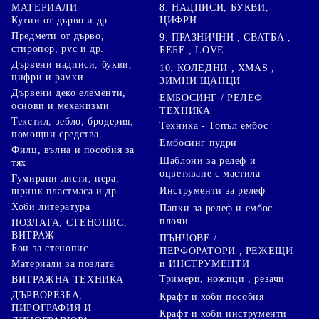
8. НАДПИСИ, БУКВИ,
МАТЕРИАЛИ
ЦИФРИ
Кутии от дърво и др.
Предмети от дърво,
9. ПРАЗНИЧНИ , СВАТБА ,
стиропор, pvc и др.
БЕБЕ , LOVE
Дървени надписи, букви,
10. КОЛЕДНИ , XMAS ,
цифри и рамки
ЗИМНИ ЩАНЦИ
Дървени деко елементи,
ЕМБОСИНГ / РЕЛЕФ
основи и механизми
ТЕХНИКА
Текстил, зебло, бродерия,
Техника - Топъл ембос
помощни средства
Ембосинг пудри
Филц, вълна и пособия за
Шаблони за релеф и
тях
оцветяване с мастила
Гумирани листи, пера,
Инструменти за релеф
шринк пластмаса и др.
Хоби литература
Папки за релеф и ембос
плочи
ПОЗЛАТА, СТЕНОПИС,
ВИТРАЖ
ПЪНЧОВЕ /
Бои за стенопис
ПЕРФОРАТОРИ , РЕЖЕЩИ
Материали за позлата
и ИНСТРУМЕНТИ
Тримери, ножици , резачи
ВИТРАЖНА ТЕХНИКА
ДЪРВОРЕЗБА,
Крафт и хоби пособия
ПИРОГРАФИЯ И
Крафт и хоби инструменти