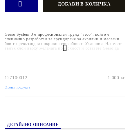
Gesso System 3 е професионален грунд "гесо", който е
специално разработен за грундиране за акрилни и маслени
бои с превъзходна покривна способност. Указания: Нанесете
тънък слой върху желаната повърхност и оставете Gesso да
изсъхне напълно, преди да нанесете боя.
127100012
1.000
кг
Оцени продукта
ДЕТАЙЛНО ОПИСАНИЕ