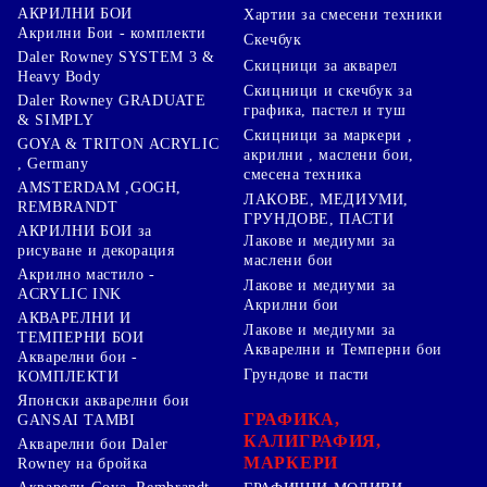
АКРИЛНИ БОИ
Хартии за смесени техники
Акрилни Бои - комплекти
Скечбук
Daler Rowney SYSTEM 3 &
Скицници за акварел
Heavy Body
Скицници и скечбук за
Daler Rowney GRADUATE
графика, пастел и туш
& SIMPLY
Скицници за маркери ,
GOYA & TRITON АCRYLIC
акрилни , маслени бои,
, Germany
смесена техника
AMSTERDAM ,GOGH,
ЛАКОВЕ, МЕДИУМИ,
REMBRANDT
ГРУНДОВЕ, ПАСТИ
АКРИЛНИ БОИ за
Лакове и медиуми за
рисуване и декорация
маслени бои
Акрилно мастило -
Лакове и медиуми за
ACRYLIC INK
Акрилни бои
АКВАРЕЛНИ И
Лакове и медиуми за
ТЕМПЕРНИ БОИ
Акварелни и Темперни бои
Акварелни бои -
Грундове и пасти
КОМПЛЕКТИ
Японски акварелни бои
ГРАФИКА,
GANSAI TAMBI
КАЛИГРАФИЯ,
Акварелни бои Daler
МАРКЕРИ
Rowney на бройка