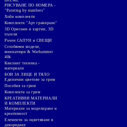
ВРЕМЕ
РИСУВАНЕ ПО НОМЕРА -
"Painting by numbers"
Хоби комплекти
Комплекти "Арт гравиране"
3D Оригами и хартии, 3D
пъзели
Ръчен САПУН и СВЕЩИ
Сглобяеми модели,
миниатюри & Warhammer
40k
Квилинг техника -
материали
БОИ ЗА ЛИЦЕ И ТЯЛО
Единични цветове за грим
Пособия за грим
Комплекти за грим
КРЕАТИВНИ МАТЕРИАЛИ
И КОМПЛЕКТИ
Mатериали за моделиране и
креативност
Елементи за оцветяване и
декориране