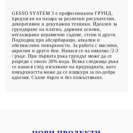
GESSO SYSTEM 3 е професионален ГРУНД,
предлаган на пазара за различни рисувателни,
декоративни и декупажни техники. Идеален за
грундиране на платно, дървени основи,
неглазирани керамични съдове, стени и други.
Подходящ при абсорбиращи, алкални и
обезмаслени повърхности. За работа с маслени,
акрилни и други бои. Нанася се на няколко /2-3
/ ръце. При първата ръка грундът може да се
разреди с около 20% вода. Всяка следваща ръка
се нанася след изсъхване на предходната, като
повърхността може да се изшкури за по-добра
адхезия. Съхне бързо и без пожълтяване.