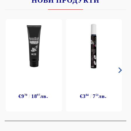
НОВИ ПРОДУКТИ
€9
70
18
97
лв.
€3
84
7
51
лв.