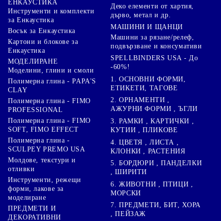
ЕНКАУСТИКА
Деко елементи от хартия,
Инструменти и комплекти
дърво, метал и др.
за Енкаустика
МАШИНИ И ЩАНЦИ
Восък за Енкаустика
Машини за рязане/релеф,
Картони и блокове за
подвързване и консумативи
Енкаустика
SPELLBINDERS USA - До
МОДЕЛИРАНЕ
-60%!
Моделини, глини и смоли
1. ОСНОВНИ ФОРМИ,
Полимерна глина - PAPA'S
ЕТИКЕТИ, ТАГОВЕ
CLAY
2. ОРНАМЕНТИ ,
Полимерна глина - FIMO
АЖУРНИ ФОРМИ , ЪГЛИ
PROFESSIONAL
Полимерна глина - FIMO
3. РАМКИ , КАРТИЧКИ ,
SOFT, FIMO EFFECT
КУТИИ , ПЛИКОВЕ
Полимерна глина -
4. ЦВЕТЯ , ЛИСТА ,
SCULPEY PREMO USA
КЛОНКИ , РАСТЕНИЯ
Молдове, текстури и
5. БОРДЮРИ , ПАНДЕЛКИ
отливки
, ШИРИТИ
Инструменти, режещи
6. ЖИВОТНИ , ПТИЦИ ,
форми, лакове за
МОРСКИ
моделиране
7. ПРЕДМЕТИ, БИТ, ХОРА
ПРЕДМЕТИ И
, ПЕЙЗАЖ
ДЕКОРАТИВНИ