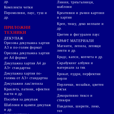
др.
Линии, триъгълници,
шаблони
Комплекти четки
Перомоливи, паус, туш и
Креативни и ръчни картони
др.
и хартии
Креп, тишу, деко велпапе и
ПРИЛОЖНИ
др.
ТЕХНИКИ
Цветен и фигурален паус
ДЕКУПАЖ
КРАФТ МАТЕРИАЛИ
Оризова декупажна хартия
Магнити, лепила, лепящи
А3 и по-голям формат
ленти и др.
Оризова декупажна хартия
Брадс, капси, копчета и др.
до А4 формат
Скрабукинг албуми и
Декупажна хартия А4 до
материали за тях
А3+ стандартна
Декупажна хартия по-
Брокат, пудри, перфектни
голяма от А3+ стандартна
перли
Декупажни лак/лепила
Перлички, мозайки, цветен
Краклета, патини, ефектни
пясък
пасти и др.
Декоративно тиксо и
Пособия за декупаж
стикери
Шаблони и щампи декупаж
Панделки, ширити, лико,
и др.
тел