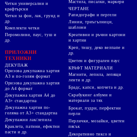
Мастила, писалки, маркери
Четки универсални и
ЧЕРТАНЕ
крафтърски
Рапидографи и пергели
Четки за фон, лак, грунд и
др.
Линии, триъгълници,
шаблони
Комплекти четки
Перомоливи, паус, туш и
Креативни и ръчни картони
др.
и хартии
Креп, тишу, деко велпапе и
ПРИЛОЖНИ
др.
ТЕХНИКИ
Цветен и фигурален паус
ДЕКУПАЖ
КРАФТ МАТЕРИАЛИ
Оризова декупажна хартия
Магнити, лепила, лепящи
А3 и по-голям формат
ленти и др.
Оризова декупажна хартия
Брадс, капси, копчета и др.
до А4 формат
Скрабукинг албуми и
Декупажна хартия А4 до
материали за тях
А3+ стандартна
Декупажна хартия по-
Брокат, пудри, перфектни
голяма от А3+ стандартна
перли
Декупажни лак/лепила
Перлички, мозайки, цветен
Краклета, патини, ефектни
пясък
пасти и др.
Декоративно тиксо и