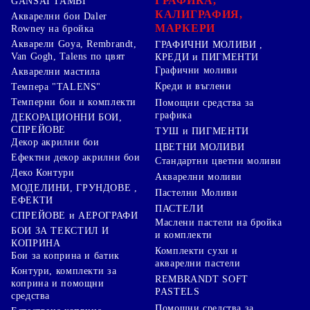
ГРАФИКА,
GANSAI TAMBI
КАЛИГРАФИЯ,
Акварелни бои Daler
МАРКЕРИ
Rowney на бройка
Акварели Goya, Rembrandt,
ГРАФИЧНИ МОЛИВИ ,
Van Gogh, Talens по цвят
КРЕДИ и ПИГМЕНТИ
Графични моливи
Акварелни мастила
Креди и въглени
Темпера "TALENS"
Темперни бои и комплекти
Помощни средства за
графика
ДЕКОРАЦИОННИ БОИ,
СПРЕЙОВЕ
ТУШ и ПИГМЕНТИ
Декор акрилни бои
ЦВЕТНИ МОЛИВИ
Ефектни декор акрилни бои
Стандартни цветни моливи
Деко Контури
Акварелни моливи
МОДЕЛИНИ, ГРУНДОВЕ ,
Пастелни Моливи
ЕФЕКТИ
ПАСТЕЛИ
СПРЕЙОВЕ и АЕРОГРАФИ
Маслени пастели на бройка
БОИ ЗА ТЕКСТИЛ И
и комплекти
КОПРИНА
Комплекти сухи и
Бои за коприна и батик
акварелни пастели
Контури, комплекти за
REMBRANDT SOFT
коприна и помощни
PASTELS
средства
Помощни средства за