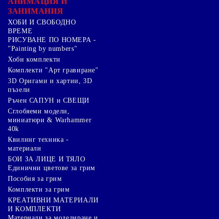
АНИМАЦИЯ И
ЗАНИМАНИЯ
ХОБИ И СВОБОДНО
ВРЕМЕ
РИСУВАНЕ ПО НОМЕРА -
"Painting by numbers"
Хоби комплекти
Комплекти "Арт гравиране"
3D Оригами и хартии, 3D
пъзели
Ръчен САПУН и СВЕЩИ
Сглобяеми модели,
миниатюри & Warhammer
40k
Квилинг техника -
материали
БОИ ЗА ЛИЦЕ И ТЯЛО
Единични цветове за грим
Пособия за грим
Комплекти за грим
КРЕАТИВНИ МАТЕРИАЛИ
И КОМПЛЕКТИ
Mатериали за моделиране и