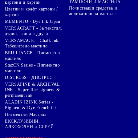
ТАМПОНИ И МАСТИЛА
картони и хартии
Почистващи средства и
Цветни и крафт картони /
апликатори за мастила
хартии
MEMENTO - Dye Ink Japan
VERSACRAFT - За текстил,
дърво, глина и други
VERSAMAGIC - Chalk ink,
Тебеширено мастило
BRILLIANCE - Пигментно
мастило
StazON Series - Пигментно
мастило
DISTRESS - ДИСТРЕС
VERSAFINE & ARCHIVAL
INK - Super fine pigment &
permanent ink
ALADIN IZINK Series -
Pigment & Dye French ink
Пигментни Мастила
ЕКСКЛУЗИВНИ,
АЛКОХОЛНИ и СПРЕЙ