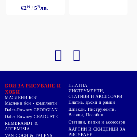
€2
96
5
79
лв.
БОИ ЗА РИСУВАНЕ И
ПЛАТНА,
ИНСТРУМЕНТИ,
ХОБИ
СТАТИВИ И АКСЕСОАРИ
МАСЛЕНИ БОИ
Платна, дъски и рамки
Маслени бои - комплекти
Шпакли, Инструменти,
Daler-Rowney GEORGIAN
Валяци, Пособия
Daler-Rowney GRADUATE
Стативи, папки и аксесоари
REMBRANDT &
ARTEMISIA
ХАРТИИ И СКИЦНИЦИ ЗА
РИСУВАНЕ
VAN GOGH & TALENS