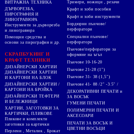
Тримери, ножици , резачи
ВИТРАЖНА ТЕХНИКА
ДЪРВОРЕЗБА,
Крафт и хоби пособия
ПИРОГРАФИЯ И
Крафт и хоби инструменти
ЛИНОГРАВЮРА
Бордюрни пънчове/
Инструменти за дърворезба
перфоратори
и линогравюра
Специални пънчове/
Помощни средства и
перфоратори
основи за пирография и др.
Пънчове/перфоратори за
СКРАПБУКИНГ И
оформяне на ъгъл
КРАФТ ТЕХНИКИ
Пънчове 10-16-20
ДИЗАЙНЕРСКИ ХАРТИИ
Пънчове 21-28 (1")
ДИЗАЙНЕРСКИ ХАРТИИ
Пънчове 31- 38 (1,5")
И КАРТОНИ НА БЛОК
Пънчове 41- 88 /2" -3.5" /
ДИЗАЙНЕРСКИ ХАРТИИ /
КАРТОНИ НА БРОЙКА
ДЕКОРАТИВНИ ПЕЧАТИ и
ДИЗАЙНЕРСКИ ТЕФТЕРИ
ЗА ВОСЪК
И БЕЛЕЖНИЦИ
ГУМЕНИ ПЕЧАТИ
ХАРТИИ, ЗАГОТОВКИ ЗА
ПОЛИМЕРНИ ПЕЧАТИ И
КАРТИЧКИ, ПЛИКОВЕ
АКСЕСОАРИ
Пликове и комплекти
ПЕЧАТИ ЗА ВОСЪК И
заготовки за картички
ЦВЕТНИ ВОСЪЦИ
Перлени , Металик , Брокат