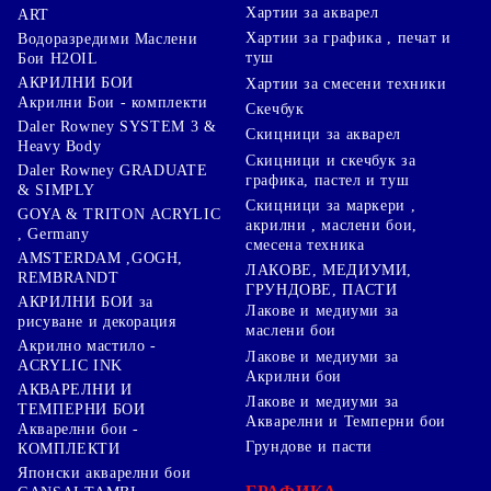
Хартии за акварел
ART
Хартии за графика , печат и
Водоразредими Маслени
туш
Бои H2OIL
АКРИЛНИ БОИ
Хартии за смесени техники
Акрилни Бои - комплекти
Скечбук
Daler Rowney SYSTEM 3 &
Скицници за акварел
Heavy Body
Скицници и скечбук за
Daler Rowney GRADUATE
графика, пастел и туш
& SIMPLY
Скицници за маркери ,
GOYA & TRITON АCRYLIC
акрилни , маслени бои,
, Germany
смесена техника
AMSTERDAM ,GOGH,
ЛАКОВЕ, МЕДИУМИ,
REMBRANDT
ГРУНДОВЕ, ПАСТИ
АКРИЛНИ БОИ за
Лакове и медиуми за
рисуване и декорация
маслени бои
Акрилно мастило -
Лакове и медиуми за
ACRYLIC INK
Акрилни бои
АКВАРЕЛНИ И
Лакове и медиуми за
ТЕМПЕРНИ БОИ
Акварелни и Темперни бои
Акварелни бои -
Грундове и пасти
КОМПЛЕКТИ
Японски акварелни бои