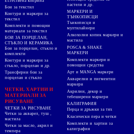
Естествена коприна
пастели и др.
Бои за текстил
МАРКЕРИ И
Контури и маркери за
ТЪНКОПИСЦИ
текстил
Тънкописци и
Комплекти и помощни
мултилайнери
материали за текстил
Алкохолни копик маркери и
БОИ ЗА ПОРЦЕЛАН,
мастила
СТЪКЛО И КЕРАМИКА
POSCA & SHAKE
Бои за порцелан, стъкло и
МАРКЕРИ
комплекти
Комплекти маркери и
Контури и маркери за
помощни средства
стъкло, порцелан и др.
Арт и MANGA маркери
Трансферни бои за
порцелан и стъкло
Акварелни и пигментни
маркери
ЧЕТКИ, ХАРТИИ И
Акрилни, декор и
МАТЕРИАЛИ ЗА
тебеширени маркери
РИСУВАНЕ
КАЛИГРАФИЯ
ЧЕТКИ ЗА РИСУВАНЕ
Перца и дръжки за тях
Четки за акварел, туш ,
Класически пера и четки
мастила
Комплекти и хартии за
Четки за масло, акрил и
калиграфия
темпера