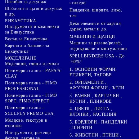
Пособия за декупаж
стикери
Шаблони и щампи декупаж
Панделки, ширити, лико,
и др.
тел
ЕНКАУСТИКА
Деко елементи от хартия,
Инструменти и комплекти
дърво, метал и др.
за Енкаустика
МАШИНИ И ЩАНЦИ
Восък за Енкаустика
Машини за рязане/релеф,
Картони и блокове за
подвързване и консумативи
Енкаустика
SPELLBINDERS USA - До
МОДЕЛИРАНЕ
-60%!
Моделини, глини и смоли
1. ОСНОВНИ ФОРМИ,
Полимерна глина - PAPA'S
ЕТИКЕТИ, ТАГОВЕ
CLAY
2. ОРНАМЕНТИ ,
Полимерна глина - FIMO
АЖУРНИ ФОРМИ , ЪГЛИ
PROFESSIONAL
Полимерна глина - FIMO
3. РАМКИ , КАРТИЧКИ ,
SOFT, FIMO EFFECT
КУТИИ , ПЛИКОВЕ
Полимерна глина -
4. ЦВЕТЯ , ЛИСТА ,
SCULPEY PREMO USA
КЛОНКИ , РАСТЕНИЯ
Молдове, текстури и
5. БОРДЮРИ , ПАНДЕЛКИ
отливки
, ШИРИТИ
Инструменти, режещи
6. ЖИВОТНИ , ПТИЦИ ,
форми, лакове за