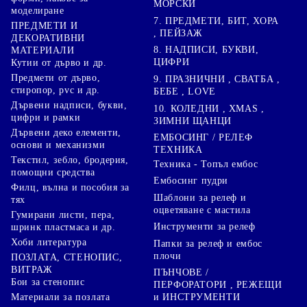
МОРСКИ
моделиране
7. ПРЕДМЕТИ, БИТ, ХОРА
ПРЕДМЕТИ И
, ПЕЙЗАЖ
ДЕКОРАТИВНИ
8. НАДПИСИ, БУКВИ,
МАТЕРИАЛИ
ЦИФРИ
Кутии от дърво и др.
Предмети от дърво,
9. ПРАЗНИЧНИ , СВАТБА ,
стиропор, pvc и др.
БЕБЕ , LOVE
Дървени надписи, букви,
10. КОЛЕДНИ , XMAS ,
цифри и рамки
ЗИМНИ ЩАНЦИ
Дървени деко елементи,
ЕМБОСИНГ / РЕЛЕФ
основи и механизми
ТЕХНИКА
Текстил, зебло, бродерия,
Техника - Топъл ембос
помощни средства
Ембосинг пудри
Филц, вълна и пособия за
Шаблони за релеф и
тях
оцветяване с мастила
Гумирани листи, пера,
Инструменти за релеф
шринк пластмаса и др.
Хоби литература
Папки за релеф и ембос
плочи
ПОЗЛАТА, СТЕНОПИС,
ВИТРАЖ
ПЪНЧОВЕ /
Бои за стенопис
ПЕРФОРАТОРИ , РЕЖЕЩИ
Материали за позлата
и ИНСТРУМЕНТИ