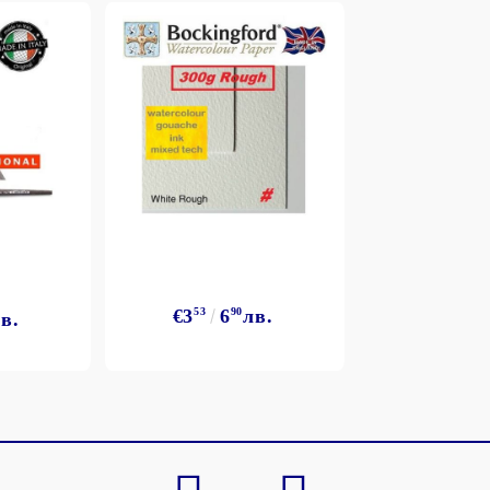
Моят профил
Вход
Регистрация
€3
53
6
90
лв.
в.
BGN
EUR
BG
EN