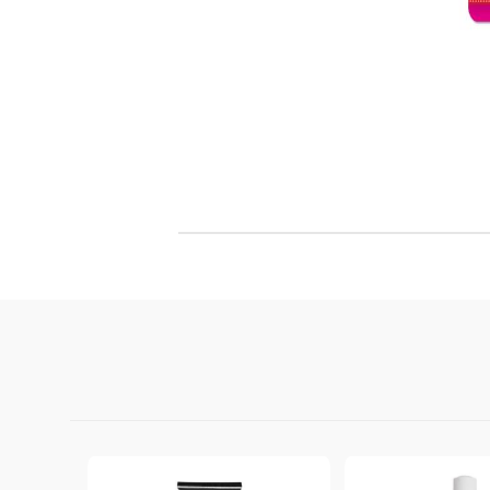
Филц, вълна и пособия за тях
Гумирани листи, пера, шринк пластмаса и др.
Хоби литература
ТАМПОНИ И МАСТИЛА
ДЕКОРАТ
ВОСЪК
Почистващи средства и апликатори за
ГУМЕНИ
мастила
ПОЛИМЕ
MEMENTO - Dye Ink Japan
АКСЕСО
VERSACRAFT - За текстил, дърво,
ПЕЧАТИ 
глина и други
ВОСЪЦИ
VERSAMAGIC - Chalk ink,
Тебеширено мастило
BRILLIANCE - Пигментно мастило