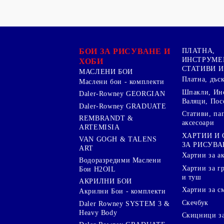
БОИ ЗА РИСУВАНЕ И
ПЛАТНА,
ИНСТРУМЕ
ХОБИ
СТАТИВИ И
МАСЛЕНИ БОИ
Платна, дъс
Маслени бои - комплекти
Шпакли, Ин
Daler-Rowney GEORGIAN
Валяци, Пос
Daler-Rowney GRADUATE
Стативи, па
REMBRANDT &
аксесоари
ARTEMISIA
ХАРТИИ И
VAN GOGH & TALENS
ЗА РИСУВА
ART
Хартии за а
Водоразредими Маслени
Хартии за гр
Бои H2OIL
и туш
АКРИЛНИ БОИ
Хартии за с
Акрилни Бои - комплекти
Скечбук
Daler Rowney SYSTEM 3 &
Heavy Body
Скицници за