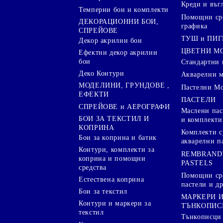
Креди и въг
Темперни бои и комплекти
Помощни сре
ДЕКОРАЦИОННИ БОИ,
графика
СПРЕЙОВЕ
ТУШ и ПИ
Декор акрилни бои
ЦВЕТНИ М
Ефектни декор акрилни
бои
Стандартни 
Деко Контури
Акварелни 
МОДЕЛИНИ, ГРУНДОВЕ ,
Пастелни М
ЕФЕКТИ
ПАСТЕЛИ
СПРЕЙОВЕ и АЕРОГРАФИ
Маслени пас
БОИ ЗА ТЕКСТИЛ И
и комплекти
КОПРИНА
Комплекти с
Бои за коприна и батик
акварелни п
Контури, комплекти за
REMBRAND
коприна и помощни
PASTELS
средства
Помощни сре
Естествена коприна
пастели и др
Бои за текстил
МАРКЕРИ 
Контури и маркери за
ТЪНКОПИС
текстил
Тънкописци