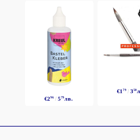
€1
79
3
50
л
€2
96
5
79
лв.