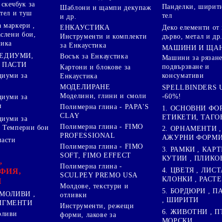
скечбук за
Панделки, ширити
Шаблони и щампи декупаж
стел и туш
тел
и др.
 маркери ,
Деко елементи от 
ЕНКАУСТИКА
аслени бои,
дърво, метал и др
Инструменти и комплекти
ника
за Енкаустика
МАШИНИ И ЩА
МЕДИУМИ,
Восък за Енкаустика
Машини за рязане
 ПАСТИ
подвързване и
Картони и блокове за
диуми за
консумативи
Енкаустика
МОДЕЛИРАНЕ
SPELLBINDERS U
Моделини, глини и смоли
-60%!
диуми за
и
Полимерна глина - PAPA'S
1. ОСНОВНИ ФО
CLAY
ЕТИКЕТИ, ТАГО
диуми за
Полимерна глина - FIMO
 Темперни бои
2. ОРНАМЕНТИ ,
PROFESSIONAL
АЖУРНИ ФОРМИ 
пасти
Полимерна глина - FIMO
3. РАМКИ , КАРТ
SOFT, FIMO EFFECT
КУТИИ , ПЛИКО
,
Полимерна глина -
4. ЦВЕТЯ , ЛИСТ
ФИЯ,
SCULPEY PREMO USA
КЛОНКИ , РАСТ
И
Молдове, текстури и
5. БОРДЮРИ , 
МОЛИВИ ,
отливки
, ШИРИТИ
ПИГМЕНТИ
Инструменти, режещи
6. ЖИВОТНИ , П
оливи
форми, лакове за
МОРСКИ