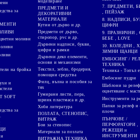
моделиране
лени
7. ПРЕДМЕТИ, Б
ПРЕДМЕТИ И
дства за
, ПЕЙЗАЖ
ДЕКОРАТИВНИ
МАТЕРИАЛИ
8. НАДПИСИ, БУ
ГМЕНТИ
Кутии от дърво и др.
ЦИФРИ
Предмети от дърво,
ОЛИВИ
9. ПРАЗНИЧНИ , 
стиропор, pvc и др.
БЕБЕ , LOVE
цветни моливи
Дървени надписи, букви,
10. КОЛЕДНИ , X
моливи
цифри и рамки
ЗИМНИ ЩАНЦИ
оливи
Дървени деко елементи,
ЕМБОСИНГ / РЕ
основи и механизми
ТЕХНИКА
Текстил, зебло, бродерия,
тели на бройка
Техника - Топъл 
помощни средства
Ембосинг пудри
Филц, вълна и пособия за
ухи и
Шаблони за релеф
тях
астели
оцветяване с маст
Гумирани листи, пера,
T SOFT
Инструменти за р
шринк пластмаса и др.
Папки за релеф и
Хоби литература
дства за
плочи
ПОЗЛАТА, СТЕНОПИС,
.
ПЪНЧОВЕ /
ВИТРАЖ
И
ПЕРФОРАТОРИ ,
Бои за стенопис
ЦИ
РЕЖЕЩИ и
Материали за позлата
ИНСТРУМЕНТИ
 и
ВИТРАЖНА ТЕХНИКА