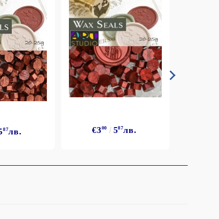
€3
€3
00
5
87
лв.
5
87
лв.