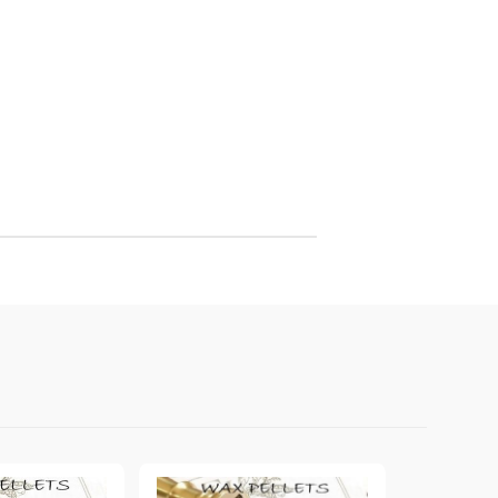
онтури и маркери за текстил
LOVE
омплекти и помощни материали за текстил
10. КОЛЕДНИ , XMAS , ЗИМНИ
ЩАНЦИ
ЕМБОСИНГ / РЕЛЕФ ТЕХНИКА
вки за
Техника - Топъл ембос
Ембосинг пудри
картони и
Шаблони за релеф и оцветяване с
мастила
артии
Инструменти за релеф
и хартии
Папки за релеф и ембос плочи
р.