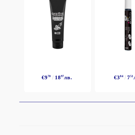
StazON Series - Пигментно мастило
DISTRESS - ДИСТРЕС
VERSAFINE & ARCHIVAL INK -
Super fine pigment & permanent ink
ALADIN IZINK Series - Pigment & Dye
French ink
Пигментни Мастила
ЕКСКЛУЗИВНИ, АЛКОХОЛНИ и
СПРЕЙ
€9
70
18
97
лв.
€3
84
7
51