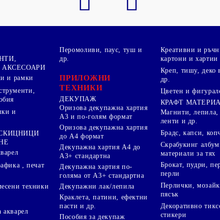
Перомоливи, паус, туш и
Креативни и ръчн
НТИ,
др.
картони и хартии
 АКСЕСОАРИ
Креп, тишу, деко 
ПРИЛОЖНИ
ки и рамки
др.
ТЕХНИКИ
струменти,
Цветен и фигурал
ДЕКУПАЖ
обия
КРАФТ МАТЕРИ
Оризова декупажна хартия
пки и
Магнити, лепила,
А3 и по-голям формат
ленти и др.
Оризова декупажна хартия
Брадс, капси, коп
 СКИЦНИЦИ
до А4 формат
НЕ
Скрабукинг албум
Декупажна хартия А4 до
кварел
материали за тях
А3+ стандартна
Брокат, пудри, п
афика , печат
Декупажна хартия по-
перли
голяма от А3+ стандартна
Перлички, мозайк
Декупажни лак/лепила
месени техники
пясък
Краклета, патини, ефектни
пасти и др.
Декоративно тикс
 акварел
стикери
Пособия за декупаж