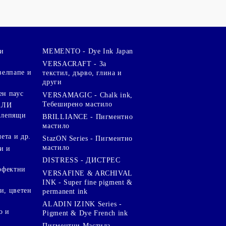
и
MEMENTO - Dye Ink Japan
VERSACRAFT - За
велпапе и
текстил, дърво, глина и
други
ен паус
VERSAMAGIC - Chalk ink,
Тебеширено мастило
АЛИ
 лепящи
BRILLIANCE - Пигментно
мастило
чета и др.
StazON Series - Пигментно
мастило
и и
DISTRESS - ДИСТРЕС
ерфектни
VERSAFINE & ARCHIVAL
INK - Super fine pigment &
и, цветен
permanent ink
ALADIN IZINK Series -
о и
Pigment & Dye French ink
Пигментни Мастила