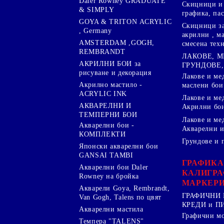
Daler Rowney GRADUATE
Скицници и 
& SIMPLY
графика, па
GOYA & TRITON АCRYLIC
Скицници за
, Germany
акрилни , м
AMSTERDAM ,GOGH,
смесена тех
REMBRANDT
ЛАКОВЕ, 
АКРИЛНИ БОИ за
ГРУНДОВЕ,
рисуване и декорация
Лакове и ме
Акрилно мастило -
маслени бои
ACRYLIC INK
Лакове и ме
АКВАРЕЛНИ И
Акрилни бо
ТЕМПЕРНИ БОИ
Лакове и ме
Акварелни бои -
Акварелни и
КОМПЛЕКТИ
Грундове и 
Японски акварелни бои
GANSAI TAMBI
ГРАФИКА
Акварелни бои Daler
КАЛИГРА
Rowney на бройка
МАРКЕР
Акварели Goya, Rembrandt,
ГРАФИЧНИ 
Van Gogh, Talens по цвят
КРЕДИ и 
Акварелни мастила
Графични м
Темпера "TALENS"