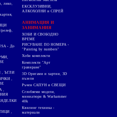
, лико,
ЕКСКЛУЗИВНИ,
АЛКОХОЛНИ и СПРЕЙ
хартия,
.
АНИМАЦИЯ И
НЦИ
ЗАНИМАНИЯ
/релеф,
ХОБИ И СВОБОДНО
ВРЕМЕ
РИСУВАНЕ ПО НОМЕРА -
SA - До
"Painting by numbers"
Хоби комплекти
РМИ,
ВЕ
Комплекти "Арт
гравиране"
, ЪГЛИ
3D Оригами и хартии, 3D
пъзели
ИЧКИ ,
ВЕ
Ръчен САПУН и СВЕЩИ
А ,
Сглобяеми модели,
ЕНИЯ
миниатюри & Warhammer
ПАНДЕЛКИ
40k
Квилинг техника -
ТИЦИ ,
материали