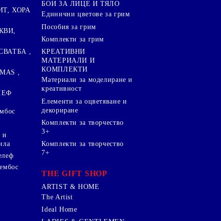
БОИ ЗА ЛИЦЕ И ТЯЛО
ИТ, ХОРА
Единични цветове за грим
Пособия за грим
КВИ,
Комплекти за грим
СВАТБА ,
КРЕАТИВНИ
МАТЕРИАЛИ И
КОМПЛЕКТИ
MAS ,
Mатериали за моделиране и
креативност
ЛЕФ
Елементи за оцветяване и
декориране
ембос
Комплекти за творчество
3+
 и
ила
Комплекти за творчество
7+
елеф
 ембос
THE GIFT SHOP
ARTIST & HOME
The Artist
Ideal Home