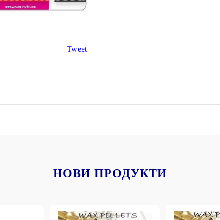
К
К
Tweet
ИВНИ И ПЕЧАТИ ЗА
ХАРТИИ, ЗАГОТОВКИ ЗА
КАРТИЧКИ, ПЛИКОВЕ
 ПЕЧАТИ
Пликове и комплекти загото
картички
РНИ ПЕЧАТИ И
АРИ
Перлени , Металик , Брокат 
хартии
ЗА ВОСЪК И ЦВЕТНИ
Цветни и крафт картони / х
НОВИ ПРОДУКТИ
Креативни и ръчни картони 
Креп, тишу, деко велпапе и д
Цветен и фигурален паус