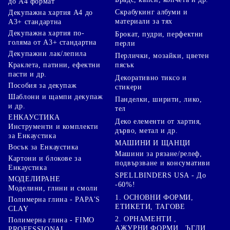
до А4 формат
Скрабукинг албуми и
Декупажна хартия А4 до
материали за тях
А3+ стандартна
Декупажна хартия по-
Брокат, пудри, перфектни
голяма от А3+ стандартна
перли
Декупажни лак/лепила
Перлички, мозайки, цветен
Краклета, патини, ефектни
пясък
пасти и др.
Декоративно тиксо и
Пособия за декупаж
стикери
Шаблони и щампи декупаж
Панделки, ширити, лико,
и др.
тел
ЕНКАУСТИКА
Деко елементи от хартия,
Инструменти и комплекти
дърво, метал и др.
за Енкаустика
МАШИНИ И ЩАНЦИ
Восък за Енкаустика
Машини за рязане/релеф,
Картони и блокове за
подвързване и консумативи
Енкаустика
SPELLBINDERS USA - До
МОДЕЛИРАНЕ
-60%!
Моделини, глини и смоли
1. ОСНОВНИ ФОРМИ,
Полимерна глина - PAPA'S
ЕТИКЕТИ, ТАГОВЕ
CLAY
2. ОРНАМЕНТИ ,
Полимерна глина - FIMO
АЖУРНИ ФОРМИ , ЪГЛИ
PROFESSIONAL