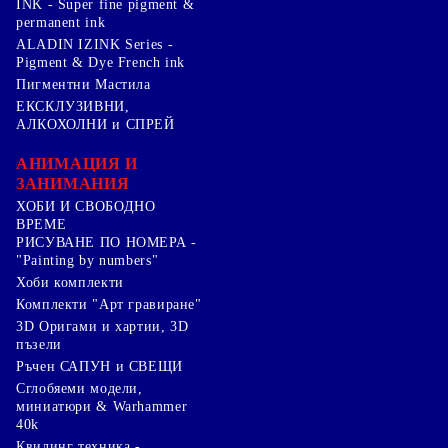
INK - Super fine pigment &
permanent ink
ALADIN IZINK Series -
Pigment & Dye French ink
Пигментни Мастила
ЕКСКЛУЗИВНИ,
АЛКОХОЛНИ и СПРЕЙ
АНИМАЦИЯ И
ЗАНИМАНИЯ
ХОБИ И СВОБОДНО
ВРЕМЕ
РИСУВАНЕ ПО НОМЕРА -
"Painting by numbers"
Хоби комплекти
Комплекти "Арт гравиране"
3D Оригами и хартии, 3D
пъзели
Ръчен САПУН и СВЕЩИ
Сглобяеми модели,
миниатюри & Warhammer
40k
Квилинг техника -