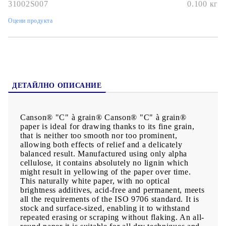
31002S007
0.100
кг
светлина, градации, и искате да можете да изтривате и
коригирате без да увреждате повърхността.
Хартията е без киселини (acid-free), без оптични избелители,
Оцени продукта
изработена от алфа-целулоза — това означава, че няма да
пожълтява с времето.
Отговаря на стандарта ISO 9706 — гаранция, че може да се
използва за произведения, които искате да пазите дълго.
Повърхността позволява многократни корекции, триене, без
да се „разрошва“ — добро качество при смесени техники.
ДЕТАЙЛНО ОПИСАНИЕ
Canson® "C" à grain® Canson® "C" à grain®
paper is ideal for drawing thanks to its fine grain,
that is neither too smooth nor too prominent,
allowing both effects of relief and a delicately
balanced result. Manufactured using only alpha
cellulose, it contains absolutely no lignin which
might result in yellowing of the paper over time.
This naturally white paper, with no optical
brightness additives, acid-free and permanent, meets
all the requirements of the ISO 9706 standard. It is
stock and surface-sized, enabling it to withstand
repeated erasing or scraping without flaking. An all-