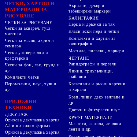
ЧЕТКИ, ХАРТИИ И
Акрилни, декор и
МАТЕРИАЛИ ЗА
тебеширени маркери
РИСУВАНЕ
КАЛИГРАФИЯ
ЧЕТКИ ЗА РИСУВАНЕ
Перца и дръжки за тях
Четки за акварел, туш ,
Класически пера и четки
мастила
Комплекти и хартии за
Четки за масло, акрил и
калиграфия
темпера
Мастила, писалки, маркери
Четки универсални и
ЧЕРТАНЕ
крафтърски
Рапидографи и пергели
Четки за фон, лак, грунд и
др.
Линии, триъгълници,
шаблони
Комплекти четки
Перомоливи, паус, туш и
Креативни и ръчни картони
др.
и хартии
Креп, тишу, деко велпапе и
ПРИЛОЖНИ
др.
ТЕХНИКИ
Цветен и фигурален паус
ДЕКУПАЖ
КРАФТ МАТЕРИАЛИ
Оризова декупажна хартия
Магнити, лепила, лепящи
А3 и по-голям формат
ленти и др.
Оризова декупажна хартия
Брадс, капси, копчета и др.