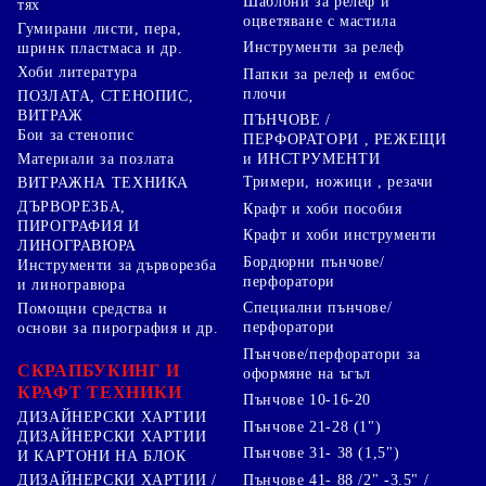
Шаблони за релеф и
тях
оцветяване с мастила
Гумирани листи, пера,
Инструменти за релеф
шринк пластмаса и др.
Хоби литература
Папки за релеф и ембос
плочи
ПОЗЛАТА, СТЕНОПИС,
ВИТРАЖ
ПЪНЧОВЕ /
Бои за стенопис
ПЕРФОРАТОРИ , РЕЖЕЩИ
Материали за позлата
и ИНСТРУМЕНТИ
Тримери, ножици , резачи
ВИТРАЖНА ТЕХНИКА
ДЪРВОРЕЗБА,
Крафт и хоби пособия
ПИРОГРАФИЯ И
Крафт и хоби инструменти
ЛИНОГРАВЮРА
Бордюрни пънчове/
Инструменти за дърворезба
перфоратори
и линогравюра
Специални пънчове/
Помощни средства и
перфоратори
основи за пирография и др.
Пънчове/перфоратори за
СКРАПБУКИНГ И
оформяне на ъгъл
КРАФТ ТЕХНИКИ
Пънчове 10-16-20
ДИЗАЙНЕРСКИ ХАРТИИ
Пънчове 21-28 (1")
ДИЗАЙНЕРСКИ ХАРТИИ
Пънчове 31- 38 (1,5")
И КАРТОНИ НА БЛОК
Пънчове 41- 88 /2" -3.5" /
ДИЗАЙНЕРСКИ ХАРТИИ /