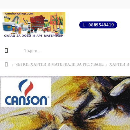
0889548419
ЧЕТКИ, ХАРТИИ И МАТЕРИАЛИ ЗА РИСУВАНЕ
ХАРТИИ И