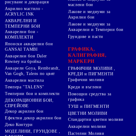
рисуване и декорация
маслени бои
Акрилно мастило -
Лакове и медиуми за
ACRYLIC INK
Акрилни бои
АКВАРЕЛНИ И
Лакове и медиуми за
ТЕМПЕРНИ БОИ
Акварелни и Темперни бои
Акварелни бои -
Грундове и пасти
КОМПЛЕКТИ
Японски акварелни бои
ГРАФИКА,
GANSAI TAMBI
КАЛИГРАФИЯ,
Акварелни бои Daler
МАРКЕРИ
Rowney на бройка
Акварели Goya, Rembrandt,
ГРАФИЧНИ МОЛИВИ ,
Van Gogh, Talens по цвят
КРЕДИ и ПИГМЕНТИ
Графични моливи
Акварелни мастила
Креди и въглени
Темпера "TALENS"
Темперни бои и комплекти
Помощни средства за
графика
ДЕКОРАЦИОННИ БОИ,
СПРЕЙОВЕ
ТУШ и ПИГМЕНТИ
Декор акрилни бои
ЦВЕТНИ МОЛИВИ
Ефектни декор акрилни бои
Стандартни цветни моливи
Деко Контури
Акварелни моливи
МОДЕЛИНИ, ГРУНДОВЕ ,
Пастелни Моливи