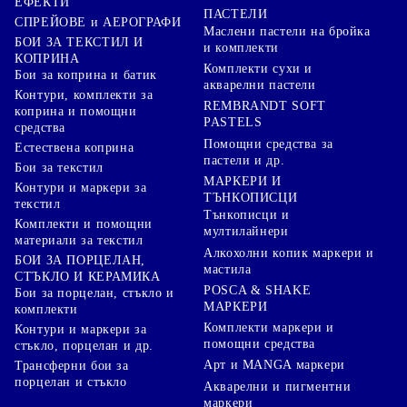
ЕФЕКТИ
ПАСТЕЛИ
СПРЕЙОВЕ и АЕРОГРАФИ
Маслени пастели на бройка
БОИ ЗА ТЕКСТИЛ И
и комплекти
КОПРИНА
Комплекти сухи и
Бои за коприна и батик
акварелни пастели
Контури, комплекти за
REMBRANDT SOFT
коприна и помощни
PASTELS
средства
Помощни средства за
Естествена коприна
пастели и др.
Бои за текстил
МАРКЕРИ И
Контури и маркери за
ТЪНКОПИСЦИ
текстил
Тънкописци и
Комплекти и помощни
мултилайнери
материали за текстил
Алкохолни копик маркери и
БОИ ЗА ПОРЦЕЛАН,
мастила
СТЪКЛО И КЕРАМИКА
POSCA & SHAKE
Бои за порцелан, стъкло и
МАРКЕРИ
комплекти
Комплекти маркери и
Контури и маркери за
помощни средства
стъкло, порцелан и др.
Арт и MANGA маркери
Трансферни бои за
порцелан и стъкло
Акварелни и пигментни
маркери