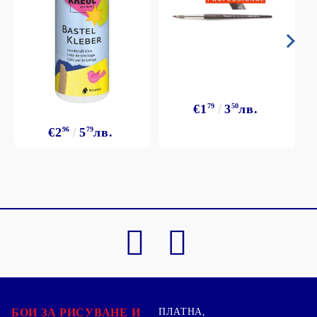
€1
79
3
50
лв.
€2
96
5
79
лв.
БОИ ЗА РИСУВАНЕ И
ПЛАТНА,