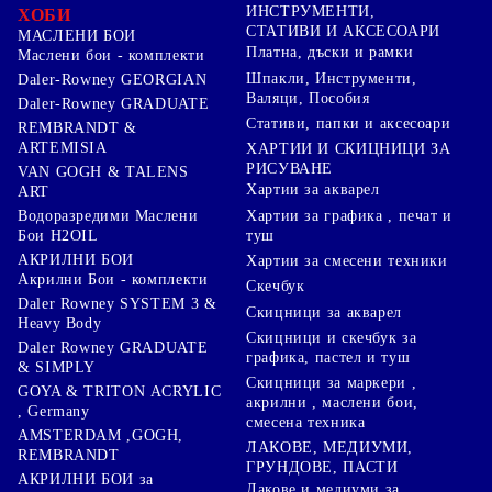
ИНСТРУМЕНТИ,
ХОБИ
СТАТИВИ И АКСЕСОАРИ
МАСЛЕНИ БОИ
Платна, дъски и рамки
Маслени бои - комплекти
Шпакли, Инструменти,
Daler-Rowney GEORGIAN
Валяци, Пособия
Daler-Rowney GRADUATE
Стативи, папки и аксесоари
REMBRANDT &
ARTEMISIA
ХАРТИИ И СКИЦНИЦИ ЗА
РИСУВАНЕ
VAN GOGH & TALENS
Хартии за акварел
ART
Хартии за графика , печат и
Водоразредими Маслени
туш
Бои H2OIL
АКРИЛНИ БОИ
Хартии за смесени техники
Акрилни Бои - комплекти
Скечбук
Daler Rowney SYSTEM 3 &
Скицници за акварел
Heavy Body
Скицници и скечбук за
Daler Rowney GRADUATE
графика, пастел и туш
& SIMPLY
Скицници за маркери ,
GOYA & TRITON АCRYLIC
акрилни , маслени бои,
, Germany
смесена техника
AMSTERDAM ,GOGH,
ЛАКОВЕ, МЕДИУМИ,
REMBRANDT
ГРУНДОВЕ, ПАСТИ
АКРИЛНИ БОИ за
Лакове и медиуми за