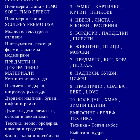
Полимерна глина - FIMO
3. РАМКИ , КАРТИЧКИ ,
SOFT, FIMO EFFECT
КУТИИ , ПЛИКОВЕ
Полимерна глина -
4. ЦВЕТЯ , ЛИСТА ,
SCULPEY PREMO USA
КЛОНКИ , РАСТЕНИЯ
Молдове, текстури и
5. БОРДЮРИ , ПАНДЕЛКИ
отливки
, ШИРИТИ
Инструменти, режещи
6. ЖИВОТНИ , ПТИЦИ ,
форми, лакове за
МОРСКИ
моделиране
7. ПРЕДМЕТИ, БИТ, ХОРА
ПРЕДМЕТИ И
, ПЕЙЗАЖ
ДЕКОРАТИВНИ
8. НАДПИСИ, БУКВИ,
МАТЕРИАЛИ
ЦИФРИ
Кутии от дърво и др.
Предмети от дърво,
9. ПРАЗНИЧНИ , СВАТБА ,
стиропор, pvc и др.
БЕБЕ , LOVE
Дървени надписи, букви,
10. КОЛЕДНИ , XMAS ,
цифри и рамки
ЗИМНИ ЩАНЦИ
Дървени деко елементи,
ЕМБОСИНГ / РЕЛЕФ
основи и механизми
ТЕХНИКА
Текстил, зебло, бродерия,
Техника - Топъл ембос
помощни средства
Ембосинг пудри
Филц, вълна и пособия за