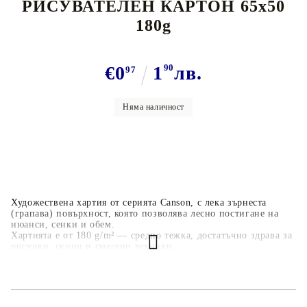
РИСУВАТЕЛЕН КАРТОН 65х50
180g
€0
1
90
лв.
97
Няма наличност
Художествена хартия от серията Canson, с лека зърнеста
(грапава) повърхност, която позволява лесно постигане на
нюанси, сенки и обем.
Хартията е от 180 g/m² — средно тежка, достатъчно здрава за
рисунки, скици и смесени техники.
Отлична за сухи техники: молив, графит, въглен, пастел,
сангина.
Подходяща и за леко мокри техники: туш, мастило, гуаш —
хартията остава плоска и не се вълнува.
Много подходяща, ако правите рисунки с нюанси, сянка-