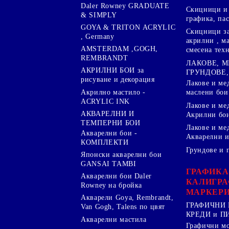
Daler Rowney GRADUATE
Скицници и 
& SIMPLY
графика, па
GOYA & TRITON АCRYLIC
Скицници за
, Germany
акрилни , м
AMSTERDAM ,GOGH,
смесена тех
REMBRANDT
ЛАКОВЕ, 
АКРИЛНИ БОИ за
ГРУНДОВЕ,
рисуване и декорация
Лакове и ме
Акрилно мастило -
маслени бои
ACRYLIC INK
Лакове и ме
АКВАРЕЛНИ И
Акрилни бо
ТЕМПЕРНИ БОИ
Лакове и ме
Акварелни бои -
Акварелни и
КОМПЛЕКТИ
Грундове и 
Японски акварелни бои
GANSAI TAMBI
ГРАФИКА
Акварелни бои Daler
КАЛИГРА
Rowney на бройка
МАРКЕР
Акварели Goya, Rembrandt,
ГРАФИЧНИ 
Van Gogh, Talens по цвят
КРЕДИ и 
Акварелни мастила
Графични м