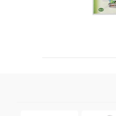
Филц, вълна и пособия за тях
Гумирани листи, пера, шринк пластмаса и др.
Хоби литература
ТАМПОНИ И МАСТИЛА
ДЕКОРАТ
ВОСЪК
Почистващи средства и апликатори за
ГУМЕНИ
мастила
ПОЛИМЕ
MEMENTO - Dye Ink Japan
АКСЕСО
VERSACRAFT - За текстил, дърво,
ПЕЧАТИ 
глина и други
ВОСЪЦИ
VERSAMAGIC - Chalk ink,
Тебеширено мастило
BRILLIANCE - Пигментно мастило