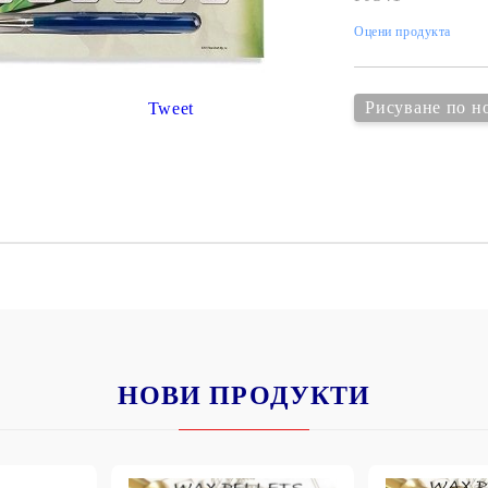
К
К
Оцени продукта
Рисуване по н
Tweet
ИВНИ И ПЕЧАТИ ЗА
ХАРТИИ, ЗАГОТОВКИ ЗА
КАРТИЧКИ, ПЛИКОВЕ
 ПЕЧАТИ
Пликове и комплекти загото
картички
РНИ ПЕЧАТИ И
АРИ
Перлени , Металик , Брокат 
хартии
ЗА ВОСЪК И ЦВЕТНИ
Цветни и крафт картони / х
НОВИ ПРОДУКТИ
Креативни и ръчни картони 
Креп, тишу, деко велпапе и д
Цветен и фигурален паус