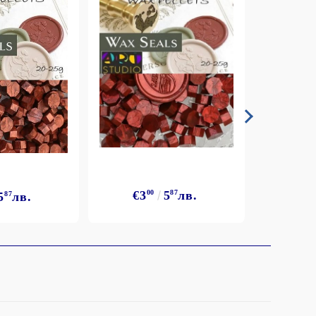
€3
00
5
87
лв.
5
87
лв.
€3