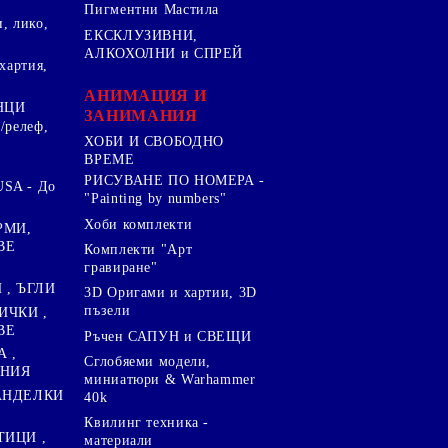
Пигментни Мастила
, лико,
ЕКСКЛУЗИВНИ,
АЛКОХОЛНИ и СПРЕЙ
хартия,
.
АНИМАЦИЯ И
НЦИ
ЗАНИМАНИЯ
/релеф,
ХОБИ И СВОБОДНО
ВРЕМЕ
РИСУВАНЕ ПО НОМЕРА -
SA - До
"Painting by numbers"
Хоби комплекти
РМИ,
ВЕ
Комплекти "Арт
гравиране"
, ЪГЛИ
3D Оригами и хартии, 3D
пъзели
ИЧКИ ,
ВЕ
Ръчен САПУН и СВЕЩИ
А ,
Сглобяеми модели,
ЕНИЯ
миниатюри & Warhammer
ПАНДЕЛКИ
40k
Квилинг техника -
ТИЦИ ,
материали