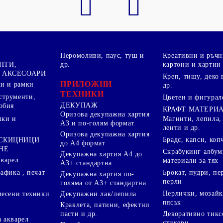
Перомоливи, паус, туш и
Креативни и ръчн
НТИ,
др.
картони и хартии
 АКСЕСОАРИ
Креп, тишу, деко 
ПРИЛОЖНИ
ки и рамки
др.
ТЕХНИКИ
струменти,
Цветен и фигурал
ДЕКУПАЖ
обия
КРАФТ МАТЕРИ
Оризова декупажна хартия
пки и
Магнити, лепила,
А3 и по-голям формат
ленти и др.
Оризова декупажна хартия
Брадс, капси, коп
 СКИЦНИЦИ
до А4 формат
НЕ
Скрабукинг албум
Декупажна хартия А4 до
кварел
материали за тях
А3+ стандартна
Брокат, пудри, п
афика , печат
Декупажна хартия по-
перли
голяма от А3+ стандартна
Перлички, мозайк
Декупажни лак/лепила
месени техники
пясък
Краклета, патини, ефектни
пасти и др.
Декоративно тикс
 акварел
стикери