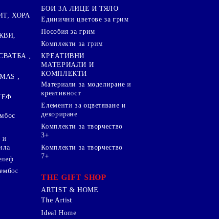
БОИ ЗА ЛИЦЕ И ТЯЛО
ИТ, ХОРА
Единични цветове за грим
Пособия за грим
КВИ,
Комплекти за грим
СВАТБА ,
КРЕАТИВНИ
МАТЕРИАЛИ И
КОМПЛЕКТИ
MAS ,
Mатериали за моделиране и
креативност
ЛЕФ
Елементи за оцветяване и
декориране
ембос
Комплекти за творчество
3+
 и
ила
Комплекти за творчество
7+
елеф
 ембос
THE GIFT SHOP
ARTIST & HOME
The Artist
Ideal Home