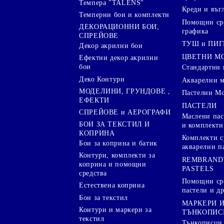
Темпера "TALENS"
Креди и въг
Темперни бои и комплекти
Помощни сре
ДЕКОРАЦИОННИ БОИ,
графика
СПРЕЙОВЕ
ТУШ и ПИ
Декор акрилни бои
ЦВЕТНИ М
Ефектни декор акрилни
бои
Стандартни 
Деко Контури
Акварелни 
МОДЕЛИНИ, ГРУНДОВЕ ,
Пастелни М
ЕФЕКТИ
ПАСТЕЛИ
СПРЕЙОВЕ и АЕРОГРАФИ
Маслени пас
БОИ ЗА ТЕКСТИЛ И
и комплекти
КОПРИНА
Комплекти с
Бои за коприна и батик
акварелни п
Контури, комплекти за
REMBRAND
коприна и помощни
PASTELS
средства
Помощни сре
Естествена коприна
пастели и др
Бои за текстил
МАРКЕРИ 
Контури и маркери за
ТЪНКОПИС
текстил
Тънкописци