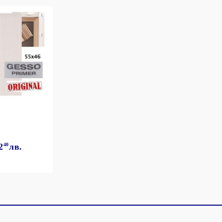
2
40
лв.