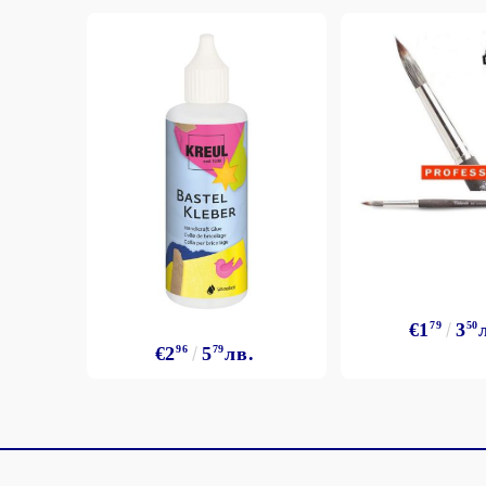
€1
79
3
50
€2
96
5
79
лв.