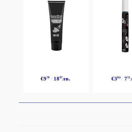
StazON Series - Пигментно мастило
DISTRESS - ДИСТРЕС
VERSAFINE & ARCHIVAL INK -
Super fine pigment & permanent ink
ALADIN IZINK Series - Pigment & Dye
French ink
Пигментни Мастила
ЕКСКЛУЗИВНИ, АЛКОХОЛНИ и
СПРЕЙ
€9
70
18
97
лв.
€3
84
7
51