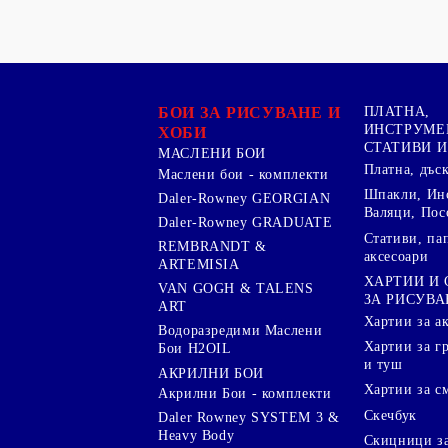
БОИ ЗА РИСУВАНЕ И
ПЛАТНА,
ИНСТРУМЕ
ХОБИ
СТАТИВИ И
МАСЛЕНИ БОИ
Платна, дъс
Маслени бои - комплекти
Шпакли, Ин
Daler-Rowney GEORGIAN
Валяци, Пос
Daler-Rowney GRADUATE
Стативи, па
REMBRANDT &
аксесоари
ARTEMISIA
ХАРТИИ И
VAN GOGH & TALENS
ЗА РИСУВА
ART
Хартии за а
Водоразредими Маслени
Хартии за гр
Бои H2OIL
и туш
АКРИЛНИ БОИ
Хартии за с
Акрилни Бои - комплекти
Скечбук
Daler Rowney SYSTEM 3 &
Heavy Body
Скицници за