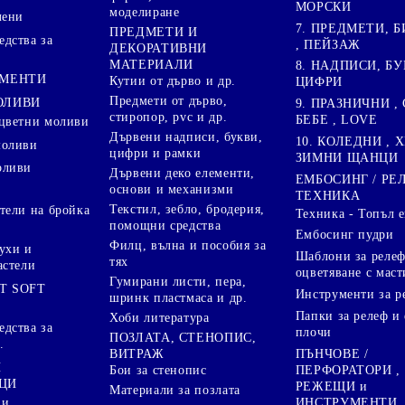
МОРСКИ
моделиране
лени
7. ПРЕДМЕТИ, Б
ПРЕДМЕТИ И
дства за
, ПЕЙЗАЖ
ДЕКОРАТИВНИ
МАТЕРИАЛИ
8. НАДПИСИ, БУ
ГМЕНТИ
Кутии от дърво и др.
ЦИФРИ
Предмети от дърво,
ОЛИВИ
9. ПРАЗНИЧНИ , 
стиропор, pvc и др.
БЕБЕ , LOVE
цветни моливи
Дървени надписи, букви,
10. КОЛЕДНИ , X
моливи
цифри и рамки
ЗИМНИ ЩАНЦИ
оливи
Дървени деко елементи,
ЕМБОСИНГ / РЕ
основи и механизми
ТЕХНИКА
Текстил, зебло, бродерия,
тели на бройка
Техника - Топъл 
помощни средства
Ембосинг пудри
Филц, вълна и пособия за
ухи и
Шаблони за релеф
тях
астели
оцветяване с маст
Гумирани листи, пера,
T SOFT
Инструменти за р
шринк пластмаса и др.
Папки за релеф и
Хоби литература
дства за
плочи
ПОЗЛАТА, СТЕНОПИС,
.
ПЪНЧОВЕ /
ВИТРАЖ
И
ПЕРФОРАТОРИ ,
Бои за стенопис
ЦИ
РЕЖЕЩИ и
Материали за позлата
ИНСТРУМЕНТИ
 и