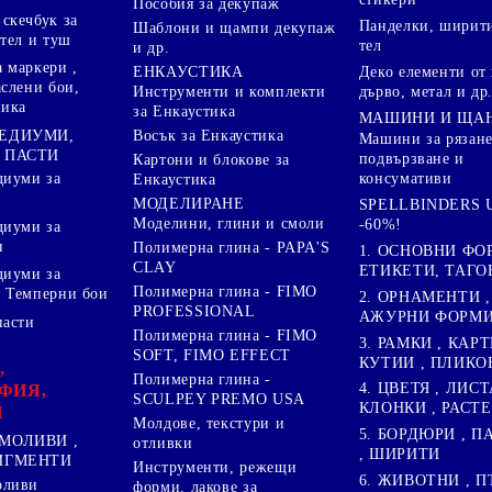
Пособия за декупаж
скечбук за
Панделки, ширити
Шаблони и щампи декупаж
стел и туш
тел
и др.
 маркери ,
Деко елементи от 
ЕНКАУСТИКА
аслени бои,
дърво, метал и др
Инструменти и комплекти
ника
за Енкаустика
МАШИНИ И ЩА
МЕДИУМИ,
Восък за Енкаустика
Машини за рязане
 ПАСТИ
подвързване и
Картони и блокове за
диуми за
консумативи
Енкаустика
МОДЕЛИРАНЕ
SPELLBINDERS U
Моделини, глини и смоли
-60%!
диуми за
и
Полимерна глина - PAPA'S
1. ОСНОВНИ ФО
CLAY
ЕТИКЕТИ, ТАГО
диуми за
Полимерна глина - FIMO
 Темперни бои
2. ОРНАМЕНТИ ,
PROFESSIONAL
АЖУРНИ ФОРМИ 
пасти
Полимерна глина - FIMO
3. РАМКИ , КАРТ
SOFT, FIMO EFFECT
КУТИИ , ПЛИКО
,
Полимерна глина -
4. ЦВЕТЯ , ЛИСТ
ФИЯ,
SCULPEY PREMO USA
КЛОНКИ , РАСТ
И
Молдове, текстури и
5. БОРДЮРИ , 
МОЛИВИ ,
отливки
, ШИРИТИ
ПИГМЕНТИ
Инструменти, режещи
6. ЖИВОТНИ , П
оливи
форми, лакове за