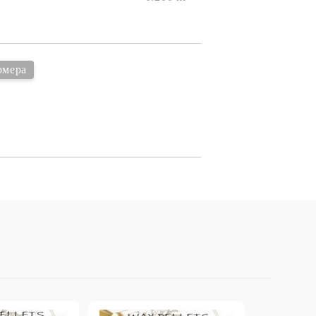
онтури и маркери за текстил
LOVE
омплекти и помощни материали за текстил
10. КОЛЕДНИ , XMAS , ЗИМНИ
ЩАНЦИ
омера
ЕМБОСИНГ / РЕЛЕФ ТЕХНИКА
вки за
Техника - Топъл ембос
Ембосинг пудри
картони и
Шаблони за релеф и оцветяване с
мастила
артии
Инструменти за релеф
и хартии
Папки за релеф и ембос плочи
р.