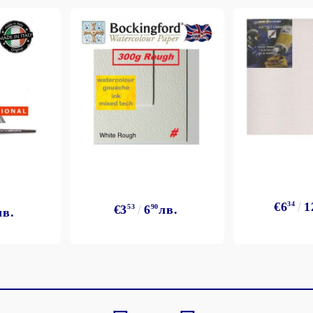
Моят профил
Вход
Регистрация
€6
34
1
€3
53
6
90
лв.
лв.
BGN
EUR
BG
EN