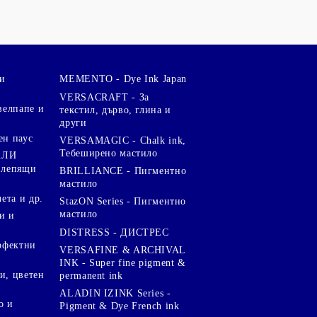
и
MEMENTO - Dye Ink Japan
VERSACRAFT - За
велпапе и
текстил, дърво, глина и
други
ен паус
VERSAMAGIC - Chalk ink,
Тебеширено мастило
АЛИ
 лепящи
BRILLIANCE - Пигментно
мастило
чета и др.
StazON Series - Пигментно
мастило
и и
DISTRESS - ДИСТРЕС
ерфектни
VERSAFINE & ARCHIVAL
INK - Super fine pigment &
и, цветен
permanent ink
ALADIN IZINK Series -
о и
Pigment & Dye French ink