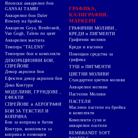
Японски акварелни бои
ГРАФИКА,
GANSAI TAMBI
КАЛИГРАФИЯ,
Акварелни бои Daler
МАРКЕРИ
Rowney на бройка
Акварели Goya, Rembrandt,
ГРАФИЧНИ МОЛИВИ ,
Van Gogh, Talens по цвят
КРЕДИ и ПИГМЕНТИ
Графични моливи
Акварелни мастила
Креди и въглени
Темпера "TALENS"
Темперни бои и комплекти
Помощни средства за
графика
ДЕКОРАЦИОННИ БОИ,
СПРЕЙОВЕ
ТУШ и ПИГМЕНТИ
Декор акрилни бои
ЦВЕТНИ МОЛИВИ
Ефектни декор акрилни бои
Стандартни цветни моливи
Деко Контури
Акварелни моливи
МОДЕЛИНИ, ГРУНДОВЕ ,
Пастелни Моливи
ЕФЕКТИ
ПАСТЕЛИ
СПРЕЙОВЕ и АЕРОГРАФИ
Маслени пастели на бройка
БОИ ЗА ТЕКСТИЛ И
и комплекти
КОПРИНА
Комплекти сухи и
Бои за коприна и батик
акварелни пастели
Контури, комплекти за
REMBRANDT SOFT
коприна и помощни