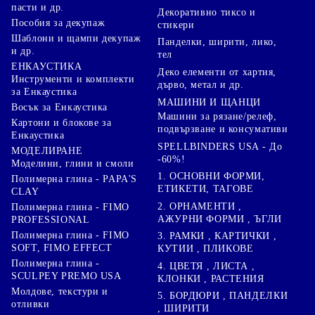
пасти и др.
Декоративно тиксо и
Пособия за декупаж
стикери
Шаблони и щампи декупаж
Панделки, ширити, лико,
и др.
тел
ЕНКАУСТИКА
Деко елементи от хартия,
Инструменти и комплекти
дърво, метал и др.
за Енкаустика
МАШИНИ И ЩАНЦИ
Восък за Енкаустика
Машини за рязане/релеф,
Картони и блокове за
подвързване и консумативи
Енкаустика
SPELLBINDERS USA - До
МОДЕЛИРАНЕ
-60%!
Моделини, глини и смоли
1. ОСНОВНИ ФОРМИ,
Полимерна глина - PAPA'S
ЕТИКЕТИ, ТАГОВЕ
CLAY
2. ОРНАМЕНТИ ,
Полимерна глина - FIMO
АЖУРНИ ФОРМИ , ЪГЛИ
PROFESSIONAL
Полимерна глина - FIMO
3. РАМКИ , КАРТИЧКИ ,
SOFT, FIMO EFFECT
КУТИИ , ПЛИКОВЕ
Полимерна глина -
4. ЦВЕТЯ , ЛИСТА ,
SCULPEY PREMO USA
КЛОНКИ , РАСТЕНИЯ
Молдове, текстури и
5. БОРДЮРИ , ПАНДЕЛКИ
отливки
, ШИРИТИ