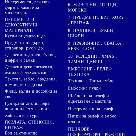
Инструменти, режещи
6. ЖИВОТНИ , ПТИЦИ ,
форми, лакове за
МОРСКИ
моделиране
7. ПРЕДМЕТИ, БИТ, ХОРА
ПРЕДМЕТИ И
, ПЕЙЗАЖ
ДЕКОРАТИВНИ
8. НАДПИСИ, БУКВИ,
МАТЕРИАЛИ
ЦИФРИ
Кутии от дърво и др.
Предмети от дърво,
9. ПРАЗНИЧНИ , СВАТБА ,
стиропор, pvc и др.
БЕБЕ , LOVE
Дървени надписи, букви,
10. КОЛЕДНИ , XMAS ,
цифри и рамки
ЗИМНИ ЩАНЦИ
Дървени деко елементи,
ЕМБОСИНГ / РЕЛЕФ
основи и механизми
ТЕХНИКА
Текстил, зебло, бродерия,
Техника - Топъл ембос
помощни средства
Ембосинг пудри
Филц, вълна и пособия за
Шаблони за релеф и
тях
оцветяване с мастила
Гумирани листи, пера,
Инструменти за релеф
шринк пластмаса и др.
Хоби литература
Папки за релеф и ембос
плочи
ПОЗЛАТА, СТЕНОПИС,
ВИТРАЖ
ПЪНЧОВЕ /
Бои за стенопис
ПЕРФОРАТОРИ , РЕЖЕЩИ