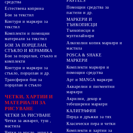
PASTELS
средства
Помощни средства за
Естествена коприна
пастели и др.
Бои за текстил
МАРКЕРИ И
Контури и маркери за
ТЪНКОПИСЦИ
текстил
Тънкописци и
Комплекти и помощни
мултилайнери
материали за текстил
Алкохолни копик маркери и
БОИ ЗА ПОРЦЕЛАН,
мастила
СТЪКЛО И КЕРАМИКА
POSCA & SHAKE
Бои за порцелан, стъкло и
МАРКЕРИ
комплекти
Комплекти маркери и
Контури и маркери за
помощни средства
стъкло, порцелан и др.
Арт и MANGA маркери
Трансферни бои за
порцелан и стъкло
Акварелни и пигментни
маркери
ЧЕТКИ, ХАРТИИ И
Акрилни, декор и
МАТЕРИАЛИ ЗА
тебеширени маркери
РИСУВАНЕ
КАЛИГРАФИЯ
ЧЕТКИ ЗА РИСУВАНЕ
Перца и дръжки за тях
Четки за акварел, туш ,
Класически пера и четки
мастила
Комплекти и хартии за
Четки за масло, акрил и