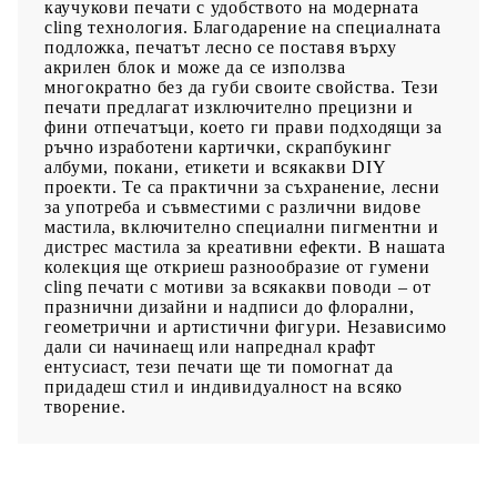
каучукови печати с удобството на модерната
cling технология. Благодарение на специалната
подложка, печатът лесно се поставя върху
акрилен блок и може да се използва
многократно без да губи своите свойства. Тези
печати предлагат изключително прецизни и
фини отпечатъци, което ги прави подходящи за
ръчно изработени картички, скрапбукинг
албуми, покани, етикети и всякакви DIY
проекти. Те са практични за съхранение, лесни
за употреба и съвместими с различни видове
мастила, включително специални пигментни и
дистрес мастила за креативни ефекти. В нашата
колекция ще откриеш разнообразие от гумени
cling печати с мотиви за всякакви поводи – от
празнични дизайни и надписи до флорални,
геометрични и артистични фигури. Независимо
дали си начинаещ или напреднал крафт
ентусиаст, тези печати ще ти помогнат да
придадеш стил и индивидуалност на всяко
творение.