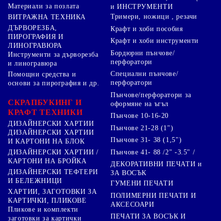
Материали за позлата
и ИНСТРУМЕНТИ
Тримери, ножици , резачи
ВИТРАЖНА ТЕХНИКА
ДЪРВОРЕЗБА,
Крафт и хоби пособия
ПИРОГРАФИЯ И
Крафт и хоби инструменти
ЛИНОГРАВЮРА
Бордюрни пънчове/
Инструменти за дърворезба
перфоратори
и линогравюра
Специални пънчове/
Помощни средства и
перфоратори
основи за пирография и др.
Пънчове/перфоратори за
СКРАПБУКИНГ И
оформяне на ъгъл
КРАФТ ТЕХНИКИ
Пънчове 10-16-20
ДИЗАЙНЕРСКИ ХАРТИИ
Пънчове 21-28 (1")
ДИЗАЙНЕРСКИ ХАРТИИ
Пънчове 31- 38 (1,5")
И КАРТОНИ НА БЛОК
Пънчове 41- 88 /2" -3.5" /
ДИЗАЙНЕРСКИ ХАРТИИ /
КАРТОНИ НА БРОЙКА
ДЕКОРАТИВНИ ПЕЧАТИ и
ДИЗАЙНЕРСКИ ТЕФТЕРИ
ЗА ВОСЪК
И БЕЛЕЖНИЦИ
ГУМЕНИ ПЕЧАТИ
ХАРТИИ, ЗАГОТОВКИ ЗА
ПОЛИМЕРНИ ПЕЧАТИ И
КАРТИЧКИ, ПЛИКОВЕ
АКСЕСОАРИ
Пликове и комплекти
ПЕЧАТИ ЗА ВОСЪК И
заготовки за картички