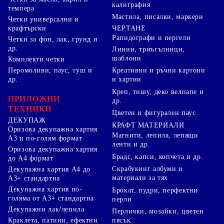
калиграфия
темпера
Мастила, писалки, маркери
Четки универсални и
ЧЕРТАНЕ
крафтърски
Рапидографи и пергели
Четки за фон, лак, грунд и
др.
Линии, триъгълници,
шаблони
Комплекти четки
Перомоливи, паус, туш и
Креативни и ръчни картони
др.
и хартии
Креп, тишу, деко велпапе и
ПРИЛОЖНИ
др.
ТЕХНИКИ
Цветен и фигурален паус
ДЕКУПАЖ
КРАФТ МАТЕРИАЛИ
Оризова декупажна хартия
Магнити, лепила, лепящи
А3 и по-голям формат
ленти и др.
Оризова декупажна хартия
Брадс, капси, копчета и др.
до А4 формат
Скрабукинг албуми и
Декупажна хартия А4 до
материали за тях
А3+ стандартна
Декупажна хартия по-
Брокат, пудри, перфектни
голяма от А3+ стандартна
перли
Декупажни лак/лепила
Перлички, мозайки, цветен
Краклета, патини, ефектни
пясък