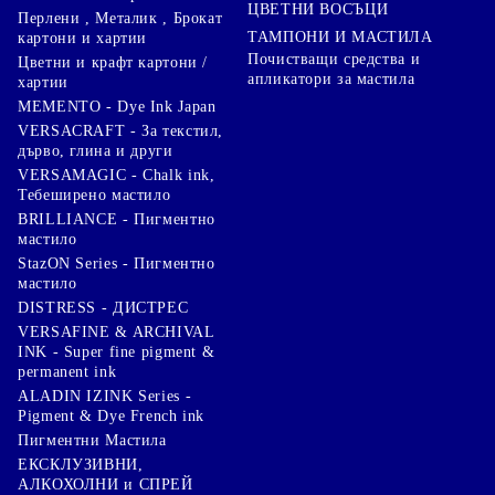
ЦВЕТНИ ВОСЪЦИ
Перлени , Металик , Брокат
ТАМПОНИ И МАСТИЛА
картони и хартии
Почистващи средства и
Цветни и крафт картони /
апликатори за мастила
хартии
MEMENTO - Dye Ink Japan
VERSACRAFT - За текстил,
дърво, глина и други
VERSAMAGIC - Chalk ink,
Тебеширено мастило
BRILLIANCE - Пигментно
мастило
StazON Series - Пигментно
мастило
DISTRESS - ДИСТРЕС
VERSAFINE & ARCHIVAL
INK - Super fine pigment &
permanent ink
ALADIN IZINK Series -
Pigment & Dye French ink
Пигментни Мастила
ЕКСКЛУЗИВНИ,
АЛКОХОЛНИ и СПРЕЙ