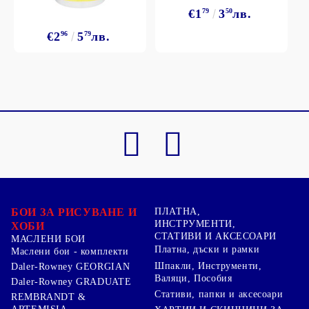
€1
79
3
50
лв.
€2
96
5
79
лв.
БОИ ЗА РИСУВАНЕ И
ПЛАТНА,
ИНСТРУМЕНТИ,
ХОБИ
СТАТИВИ И АКСЕСОАРИ
МАСЛЕНИ БОИ
Платна, дъски и рамки
Маслени бои - комплекти
Шпакли, Инструменти,
Daler-Rowney GEORGIAN
Валяци, Пособия
Daler-Rowney GRADUATE
Стативи, папки и аксесоари
REMBRANDT &