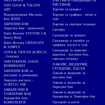
ARTEMISIA
ХАРТИИ И СКИЦНИЦИ ЗА
РИСУВАНЕ
VAN GOGH & TALENS
Хартии за акварел
ART
Хартии за графика , печат и
Водоразредими Маслени
туш
Бои H2OIL
АКРИЛНИ БОИ
Хартии за смесени техники
Акрилни Бои - комплекти
Скечбук
Daler Rowney SYSTEM 3 &
Скицници за акварел
Heavy Body
Скицници и скечбук за
Daler Rowney GRADUATE
графика, пастел и туш
& SIMPLY
Скицници за маркери ,
GOYA & TRITON АCRYLIC
акрилни , маслени бои,
, Germany
смесена техника
AMSTERDAM ,GOGH,
ЛАКОВЕ, МЕДИУМИ,
REMBRANDT
ГРУНДОВЕ, ПАСТИ
АКРИЛНИ БОИ за
Лакове и медиуми за
рисуване и декорация
маслени бои
Акрилно мастило -
Лакове и медиуми за
ACRYLIC INK
Акрилни бои
АКВАРЕЛНИ И
Лакове и медиуми за
ТЕМПЕРНИ БОИ
Акварелни и Темперни бои
Акварелни бои -
Грундове и пасти
КОМПЛЕКТИ