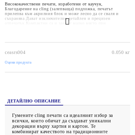
Висококачествени печати, изработени от каучук,
Благодарение на cling (залепваща) подложка, печатът
прилепва към акрилния блок и може лесно да се сваля и
съхранява.Дават изключително детайлен и прецизен
отпечатък.Компактни са и заемат малко място при
съхранение.По-евтини и по-гъвкави от дървените
печати.Могат да се използват с различни мастила –
пигментни, дистрес, водоразтворими и др.Подходящи за
картички, скрапбукинг, албуми, етикети и арт проекти.
ceasrs004
0.050
кг
Оцени продукта
ДЕТАЙЛНО ОПИСАНИЕ
Гумените cling печати са идеалният избор за
всички, които обичат да създават уникални
декорации върху хартия и картон. Те
комбинират качеството на традиционните