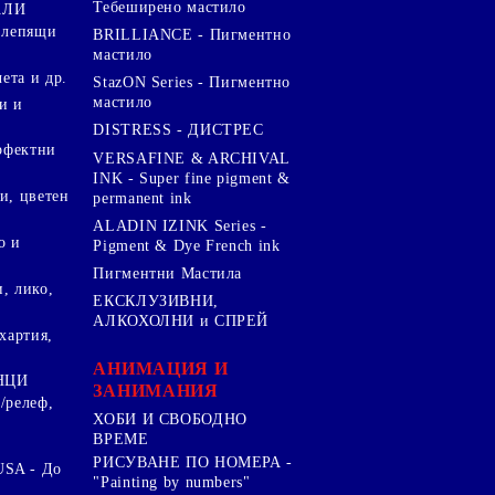
Тебеширено мастило
АЛИ
 лепящи
BRILLIANCE - Пигментно
мастило
чета и др.
StazON Series - Пигментно
мастило
и и
DISTRESS - ДИСТРЕС
ерфектни
VERSAFINE & ARCHIVAL
INK - Super fine pigment &
и, цветен
permanent ink
ALADIN IZINK Series -
о и
Pigment & Dye French ink
Пигментни Мастила
, лико,
ЕКСКЛУЗИВНИ,
АЛКОХОЛНИ и СПРЕЙ
хартия,
.
АНИМАЦИЯ И
НЦИ
ЗАНИМАНИЯ
/релеф,
ХОБИ И СВОБОДНО
ВРЕМЕ
РИСУВАНЕ ПО НОМЕРА -
SA - До
"Painting by numbers"