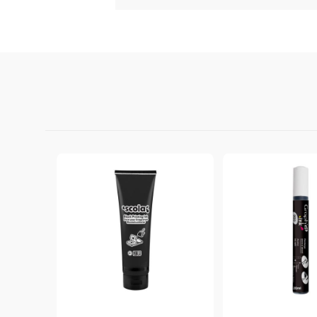
StazON Series - Пигментно мастило
DISTRESS - ДИСТРЕС
VERSAFINE & ARCHIVAL INK -
Super fine pigment & permanent ink
ALADIN IZINK Series - Pigment & Dye
French ink
Пигментни Мастила
ЕКСКЛУЗИВНИ, АЛКОХОЛНИ и
СПРЕЙ