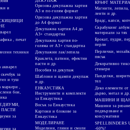
ДЕКУПАЖ
обия
КРАФТ МАТЕРИ
Оризова декупажна хартия
пки и
Магнити, лепила,
А3 и по-голям формат
ленти и др.
Оризова декупажна хартия
Брадс, капси, коп
 СКИЦНИЦИ
до А4 формат
НЕ
Скрабукинг албум
Декупажна хартия А4 до
кварел
материали за тях
А3+ стандартна
Брокат, пудри, п
афика , печат
Декупажна хартия по-
перли
голяма от А3+ стандартна
Перлички, мозайк
Декупажни лак/лепила
месени техники
пясък
Краклета, патини, ефектни
пасти и др.
Декоративно тикс
 акварел
стикери
Пособия за декупаж
скечбук за
Панделки, ширити
Шаблони и щампи декупаж
стел и туш
тел
и др.
 маркери ,
Деко елементи от 
ЕНКАУСТИКА
аслени бои,
дърво, метал и др
Инструменти и комплекти
ника
за Енкаустика
МАШИНИ И ЩА
МЕДИУМИ,
Восък за Енкаустика
Машини за рязане
 ПАСТИ
подвързване и
Картони и блокове за
диуми за
консумативи
Енкаустика
МОДЕЛИРАНЕ
SPELLBINDERS U
Моделини, глини и смоли
-60%!
диуми за