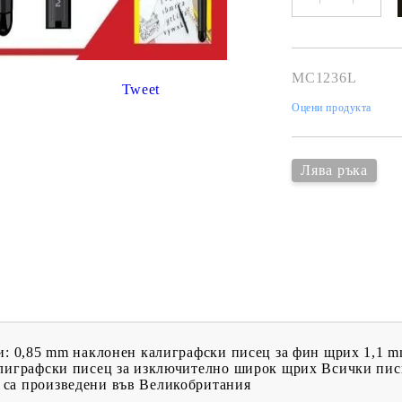
К
К
MC1236L
Tweet
Оцени продукта
ИВНИ И ПЕЧАТИ ЗА
ХАРТИИ, ЗАГОТОВКИ ЗА
КАРТИЧКИ, ПЛИКОВЕ
Лява ръка
 ПЕЧАТИ
Пликове и комплекти загото
картички
РНИ ПЕЧАТИ И
АРИ
Перлени , Металик , Брокат 
хартии
ЗА ВОСЪК И ЦВЕТНИ
Цветни и крафт картони / х
Креативни и ръчни картони 
ци: 0,85 mm наклонен калиграфски писец за фин щрих 1,1 
Креп, тишу, деко велпапе и д
алиграфски писец за изключително широк щрих Всички пис
 са произведени във Великобритания
Цветен и фигурален паус