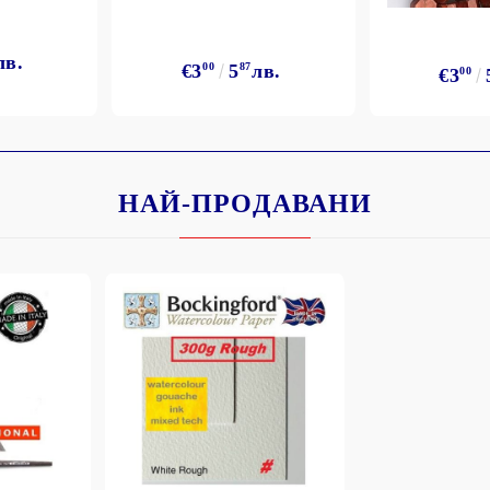
лв.
€3
00
5
87
лв.
€3
00
НАЙ-ПРОДАВАНИ
Моят профил
Вход
Регистрация
BGN
EUR
BG
EN