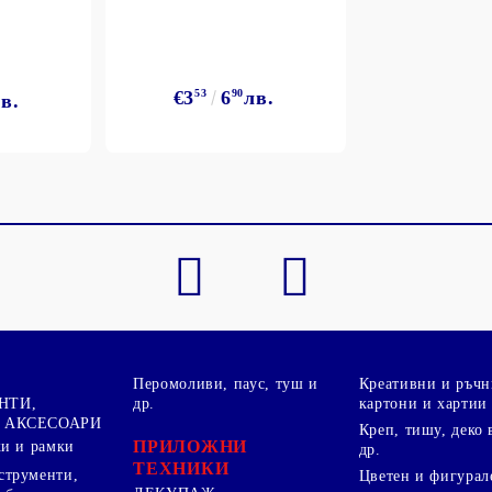
€3
53
6
90
лв.
в.
Перомоливи, паус, туш и
Креативни и ръчн
НТИ,
др.
картони и хартии
 АКСЕСОАРИ
Креп, тишу, деко 
ПРИЛОЖНИ
ки и рамки
др.
ТЕХНИКИ
струменти,
Цветен и фигурал