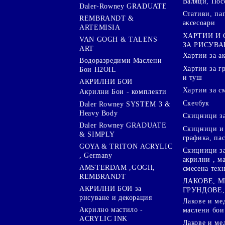
Валяци, Пос
Daler-Rowney GRADUATE
Стативи, па
REMBRANDT &
аксесоари
ARTEMISIA
ХАРТИИ И
VAN GOGH & TALENS
ЗА РИСУВА
ART
Хартии за а
Водоразредими Маслени
Хартии за гр
Бои H2OIL
и туш
АКРИЛНИ БОИ
Хартии за с
Акрилни Бои - комплекти
Скечбук
Daler Rowney SYSTEM 3 &
Heavy Body
Скицници за
Daler Rowney GRADUATE
Скицници и 
& SIMPLY
графика, па
GOYA & TRITON АCRYLIC
Скицници за
, Germany
акрилни , м
AMSTERDAM ,GOGH,
смесена тех
REMBRANDT
ЛАКОВЕ, 
АКРИЛНИ БОИ за
ГРУНДОВЕ,
рисуване и декорация
Лакове и ме
Акрилно мастило -
маслени бои
ACRYLIC INK
Лакове и ме