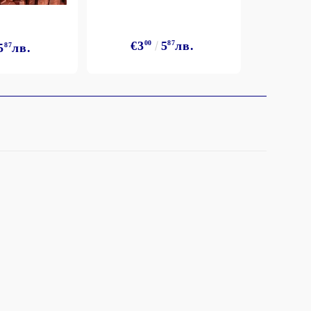
€3
€3
00
5
87
лв.
5
87
лв.