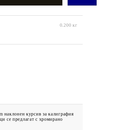
онтури и маркери за текстил
LOVE
омплекти и помощни материали за текстил
10. КОЛЕДНИ , XMAS , ЗИМНИ
ЩАНЦИ
0.200
кг
ЕМБОСИНГ / РЕЛЕФ ТЕХНИКА
вки за
Техника - Топъл ембос
Ембосинг пудри
картони и
Шаблони за релеф и оцветяване с
мастила
артии
Инструменти за релеф
и хартии
Папки за релеф и ембос плочи
mm наклонен курсив за калиграфия
р.
ци се предлагат с хромирано