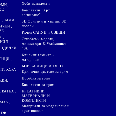
Хоби комплекти
РМИ,
ВЕ
Комплекти "Арт
гравиране"
, ЪГЛИ
3D Оригами и хартии, 3D
пъзели
ИЧКИ ,
ВЕ
Ръчен САПУН и СВЕЩИ
А ,
Сглобяеми модели,
ЕНИЯ
миниатюри & Warhammer
ПАНДЕЛКИ
40k
Квилинг техника -
ТИЦИ ,
материали
БОИ ЗА ЛИЦЕ И ТЯЛО
ИТ, ХОРА
Единични цветове за грим
Пособия за грим
КВИ,
Комплекти за грим
СВАТБА ,
КРЕАТИВНИ
МАТЕРИАЛИ И
КОМПЛЕКТИ
MAS ,
Mатериали за моделиране и
креативност
ЛЕФ