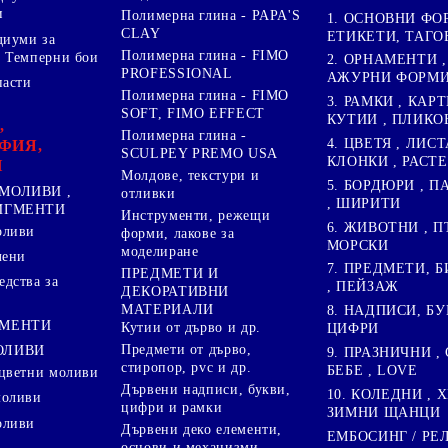
и
Полимерна глина - PAPA'S
1. ОСНОВНИ ФО
CLAY
ЕТИКЕТИ, ТАГО
диуми за
Полимерна глина - FIMO
 Темперни бои
2. ОРНАМЕНТИ ,
PROFESSIONAL
АЖУРНИ ФОРМИ 
пасти
Полимерна глина - FIMO
3. РАМКИ , КАРТ
SOFT, FIMO EFFECT
КУТИИ , ПЛИКО
,
Полимерна глина -
4. ЦВЕТЯ , ЛИСТ
ФИЯ,
SCULPEY PREMO USA
КЛОНКИ , РАСТ
И
Молдове, текстури и
5. БОРДЮРИ , 
МОЛИВИ ,
отливки
, ШИРИТИ
ПИГМЕНТИ
Инструменти, режещи
6. ЖИВОТНИ , П
оливи
форми, лакове за
МОРСКИ
моделиране
лени
7. ПРЕДМЕТИ, Б
ПРЕДМЕТИ И
дства за
, ПЕЙЗАЖ
ДЕКОРАТИВНИ
МАТЕРИАЛИ
8. НАДПИСИ, БУ
ГМЕНТИ
Кутии от дърво и др.
ЦИФРИ
Предмети от дърво,
ОЛИВИ
9. ПРАЗНИЧНИ , 
стиропор, pvc и др.
БЕБЕ , LOVE
цветни моливи
Дървени надписи, букви,
10. КОЛЕДНИ , X
моливи
цифри и рамки
ЗИМНИ ЩАНЦИ
оливи
Дървени деко елементи,
ЕМБОСИНГ / РЕ
основи и механизми