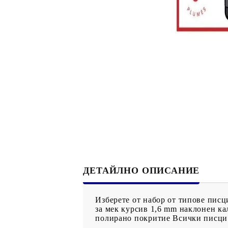
Филц, вълна и пособия за тях
Гумирани листи, пера, шринк пластмаса и др.
Хоби литература
ТАМПОНИ И МАСТИЛА
ДЕКОРАТ
ВОСЪК
Почистващи средства и апликатори за
ГУМЕНИ
мастила
ПОЛИМЕ
MEMENTO - Dye Ink Japan
АКСЕСО
VERSACRAFT - За текстил, дърво,
ПЕЧАТИ 
ДЕТАЙЛНО ОПИСАНИЕ
глина и други
ВОСЪЦИ
VERSAMAGIC - Chalk ink,
Изберете от набор от типове пис
Тебеширено мастило
за мек курсив 1,6 mm наклонен к
полирано покритие Всички писци
BRILLIANCE - Пигментно мастило