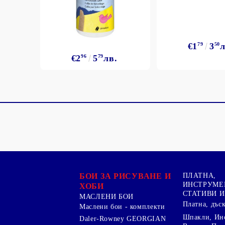
€1
79
3
50
л
€2
96
5
79
лв.
БОИ ЗА РИСУВАНЕ И
ПЛАТНА,
ИНСТРУМЕ
ХОБИ
СТАТИВИ И
МАСЛЕНИ БОИ
Платна, дъс
Маслени бои - комплекти
Шпакли, Ин
Daler-Rowney GEORGIAN