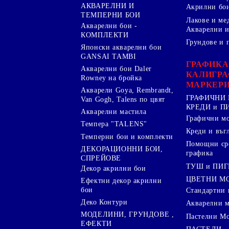
АКВАРЕЛНИ И
Акрилни бо
ТЕМПЕРНИ БОИ
Лакове и ме
Акварелни бои -
Акварелни и
КОМПЛЕКТИ
Грундове и 
Японски акварелни бои
GANSAI TAMBI
ГРАФИКА
Акварелни бои Daler
КАЛИГРА
Rowney на бройка
МАРКЕР
Акварели Goya, Rembrandt,
ГРАФИЧНИ 
Van Gogh, Talens по цвят
КРЕДИ и 
Акварелни мастила
Графични м
Темпера "TALENS"
Креди и въг
Темперни бои и комплекти
Помощни сре
ДЕКОРАЦИОННИ БОИ,
графика
СПРЕЙОВЕ
ТУШ и ПИ
Декор акрилни бои
ЦВЕТНИ М
Ефектни декор акрилни
бои
Стандартни 
Деко Контури
Акварелни 
МОДЕЛИНИ, ГРУНДОВЕ ,
Пастелни М
ЕФЕКТИ