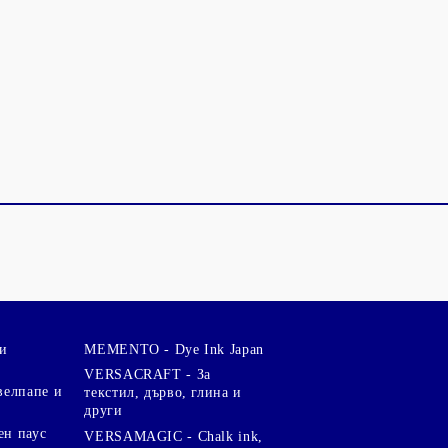
и
MEMENTO - Dye Ink Japan
VERSACRAFT - За
велпапе и
текстил, дърво, глина и
други
ен паус
VERSAMAGIC - Chalk ink,