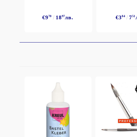
€9
70
18
97
лв.
€3
84
7
51