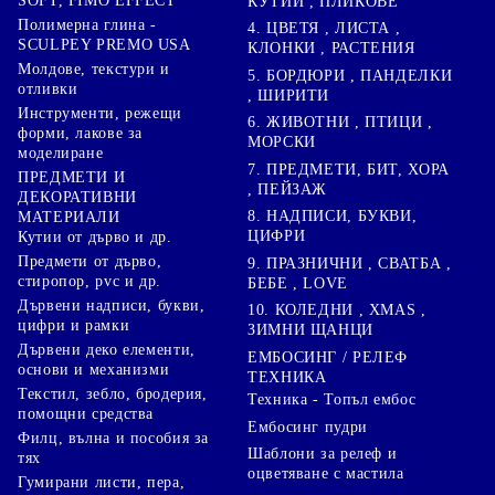
SOFT, FIMO EFFECT
КУТИИ , ПЛИКОВЕ
Полимерна глина -
4. ЦВЕТЯ , ЛИСТА ,
SCULPEY PREMO USA
КЛОНКИ , РАСТЕНИЯ
Молдове, текстури и
5. БОРДЮРИ , ПАНДЕЛКИ
отливки
, ШИРИТИ
Инструменти, режещи
6. ЖИВОТНИ , ПТИЦИ ,
форми, лакове за
МОРСКИ
моделиране
7. ПРЕДМЕТИ, БИТ, ХОРА
ПРЕДМЕТИ И
, ПЕЙЗАЖ
ДЕКОРАТИВНИ
8. НАДПИСИ, БУКВИ,
МАТЕРИАЛИ
ЦИФРИ
Кутии от дърво и др.
Предмети от дърво,
9. ПРАЗНИЧНИ , СВАТБА ,
стиропор, pvc и др.
БЕБЕ , LOVE
Дървени надписи, букви,
10. КОЛЕДНИ , XMAS ,
цифри и рамки
ЗИМНИ ЩАНЦИ
Дървени деко елементи,
ЕМБОСИНГ / РЕЛЕФ
основи и механизми
ТЕХНИКА
Текстил, зебло, бродерия,
Техника - Топъл ембос
помощни средства
Ембосинг пудри
Филц, вълна и пособия за
Шаблони за релеф и
тях
оцветяване с мастила
Гумирани листи, пера,