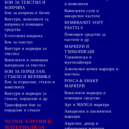
БОИ ЗА ТЕКСТИЛ И
и комплекти
КОПРИНА
Комплекти сухи и
Бои за коприна и батик
акварелни пастели
Контури, комплекти за
REMBRANDT SOFT
коприна и помощни
PASTELS
средства
Помощни средства за
Естествена коприна
пастели и др.
Бои за текстил
МАРКЕРИ И
Контури и маркери за
ТЪНКОПИСЦИ
текстил
Тънкописци и
Комплекти и помощни
мултилайнери
материали за текстил
Алкохолни копик маркери и
БОИ ЗА ПОРЦЕЛАН,
мастила
СТЪКЛО И КЕРАМИКА
POSCA & SHAKE
Бои за порцелан, стъкло и
МАРКЕРИ
комплекти
Комплекти маркери и
Контури и маркери за
помощни средства
стъкло, порцелан и др.
Арт и MANGA маркери
Трансферни бои за
порцелан и стъкло
Акварелни и пигментни
маркери
ЧЕТКИ, ХАРТИИ И
Акрилни, декор и
МАТЕРИАЛИ ЗА
тебеширени маркери