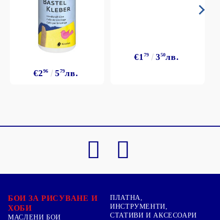
€1
79
3
50
лв.
€2
96
5
79
лв.
БОИ ЗА РИСУВАНЕ И
ПЛАТНА,
ИНСТРУМЕНТИ,
ХОБИ
СТАТИВИ И АКСЕСОАРИ
МАСЛЕНИ БОИ