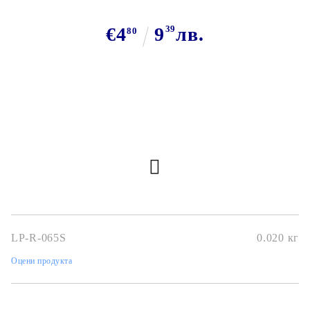
€4
9
39
лв.
80
LP-R-065S
0.020
кг
Оцени продукта