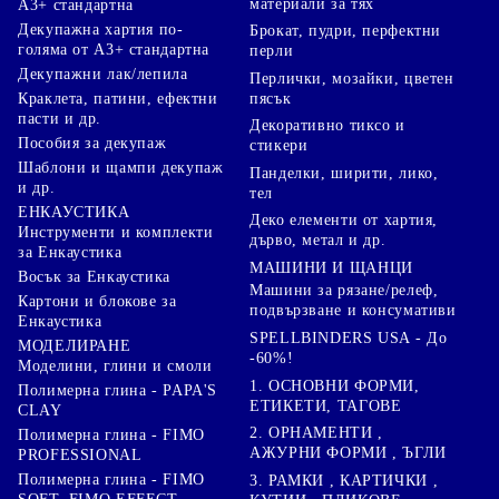
материали за тях
А3+ стандартна
Декупажна хартия по-
Брокат, пудри, перфектни
голяма от А3+ стандартна
перли
Декупажни лак/лепила
Перлички, мозайки, цветен
Краклета, патини, ефектни
пясък
пасти и др.
Декоративно тиксо и
Пособия за декупаж
стикери
Шаблони и щампи декупаж
Панделки, ширити, лико,
и др.
тел
ЕНКАУСТИКА
Деко елементи от хартия,
Инструменти и комплекти
дърво, метал и др.
за Енкаустика
МАШИНИ И ЩАНЦИ
Восък за Енкаустика
Машини за рязане/релеф,
Картони и блокове за
подвързване и консумативи
Енкаустика
SPELLBINDERS USA - До
МОДЕЛИРАНЕ
-60%!
Моделини, глини и смоли
1. ОСНОВНИ ФОРМИ,
Полимерна глина - PAPA'S
ЕТИКЕТИ, ТАГОВЕ
CLAY
2. ОРНАМЕНТИ ,
Полимерна глина - FIMO
АЖУРНИ ФОРМИ , ЪГЛИ
PROFESSIONAL
Полимерна глина - FIMO
3. РАМКИ , КАРТИЧКИ ,