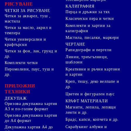
РИСУВАНЕ
КАЛИГРАФИЯ
ЧЕТКИ ЗА РИСУВАНЕ
Перца и дръжки за тях
Четки за акварел, туш ,
Класически пера и четки
мастила
Комплекти и хартии за
Четки за масло, акрил и
калиграфия
темпера
Мастила, писалки, маркери
Четки универсални и
ЧЕРТАНЕ
крафтърски
Рапидографи и пергели
Четки за фон, лак, грунд и
др.
Линии, триъгълници,
шаблони
Комплекти четки
Перомоливи, паус, туш и
Креативни и ръчни картони
др.
и хартии
Креп, тишу, деко велпапе и
ПРИЛОЖНИ
др.
ТЕХНИКИ
Цветен и фигурален паус
ДЕКУПАЖ
КРАФТ МАТЕРИАЛИ
Оризова декупажна хартия
Магнити, лепила, лепящи
А3 и по-голям формат
ленти и др.
Оризова декупажна хартия
Брадс, капси, копчета и др.
до А4 формат
Скрабукинг албуми и
Декупажна хартия А4 до