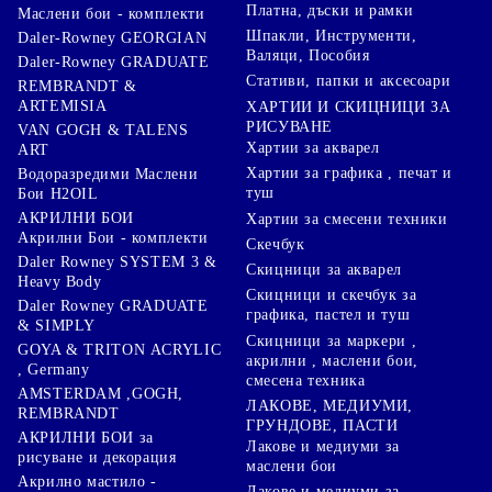
Платна, дъски и рамки
Маслени бои - комплекти
Шпакли, Инструменти,
Daler-Rowney GEORGIAN
Валяци, Пособия
Daler-Rowney GRADUATE
Стативи, папки и аксесоари
REMBRANDT &
ARTEMISIA
ХАРТИИ И СКИЦНИЦИ ЗА
РИСУВАНЕ
VAN GOGH & TALENS
Хартии за акварел
ART
Хартии за графика , печат и
Водоразредими Маслени
туш
Бои H2OIL
АКРИЛНИ БОИ
Хартии за смесени техники
Акрилни Бои - комплекти
Скечбук
Daler Rowney SYSTEM 3 &
Скицници за акварел
Heavy Body
Скицници и скечбук за
Daler Rowney GRADUATE
графика, пастел и туш
& SIMPLY
Скицници за маркери ,
GOYA & TRITON АCRYLIC
акрилни , маслени бои,
, Germany
смесена техника
AMSTERDAM ,GOGH,
ЛАКОВЕ, МЕДИУМИ,
REMBRANDT
ГРУНДОВЕ, ПАСТИ
АКРИЛНИ БОИ за
Лакове и медиуми за
рисуване и декорация
маслени бои
Акрилно мастило -
Лакове и медиуми за