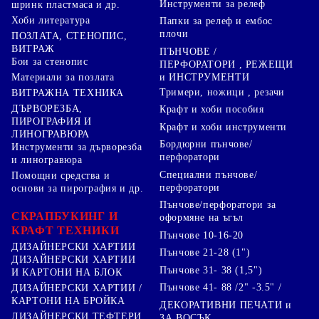
Инструменти за релеф
шринк пластмаса и др.
Хоби литература
Папки за релеф и ембос
плочи
ПОЗЛАТА, СТЕНОПИС,
ВИТРАЖ
ПЪНЧОВЕ /
Бои за стенопис
ПЕРФОРАТОРИ , РЕЖЕЩИ
Материали за позлата
и ИНСТРУМЕНТИ
Тримери, ножици , резачи
ВИТРАЖНА ТЕХНИКА
ДЪРВОРЕЗБА,
Крафт и хоби пособия
ПИРОГРАФИЯ И
Крафт и хоби инструменти
ЛИНОГРАВЮРА
Бордюрни пънчове/
Инструменти за дърворезба
перфоратори
и линогравюра
Специални пънчове/
Помощни средства и
перфоратори
основи за пирография и др.
Пънчове/перфоратори за
СКРАПБУКИНГ И
оформяне на ъгъл
КРАФТ ТЕХНИКИ
Пънчове 10-16-20
ДИЗАЙНЕРСКИ ХАРТИИ
Пънчове 21-28 (1")
ДИЗАЙНЕРСКИ ХАРТИИ
Пънчове 31- 38 (1,5")
И КАРТОНИ НА БЛОК
Пънчове 41- 88 /2" -3.5" /
ДИЗАЙНЕРСКИ ХАРТИИ /
КАРТОНИ НА БРОЙКА
ДЕКОРАТИВНИ ПЕЧАТИ и
ДИЗАЙНЕРСКИ ТЕФТЕРИ
ЗА ВОСЪК