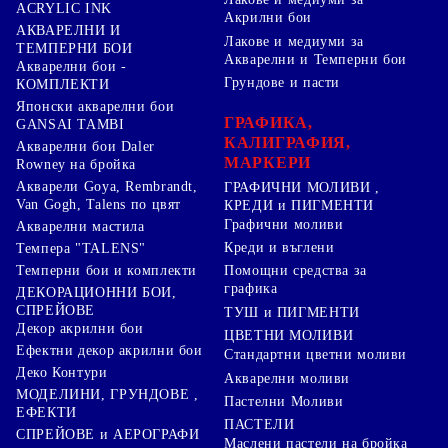
ACRYLIC INK
Акрилни бои
АКВАРЕЛНИ И
Лакове и медиуми за
ТЕМПЕРНИ БОИ
Акварелни и Темперни бои
Акварелни бои -
Грундове и пасти
КОМПЛЕКТИ
Японски акварелни бои
ГРАФИКА,
GANSAI TAMBI
КАЛИГРАФИЯ,
Акварелни бои Daler
МАРКЕРИ
Rowney на бройка
Акварели Goya, Rembrandt,
ГРАФИЧНИ МОЛИВИ ,
Van Gogh, Talens по цвят
КРЕДИ и ПИГМЕНТИ
Графични моливи
Акварелни мастила
Креди и въглени
Темпера "TALENS"
Темперни бои и комплекти
Помощни средства за
графика
ДЕКОРАЦИОННИ БОИ,
СПРЕЙОВЕ
ТУШ и ПИГМЕНТИ
Декор акрилни бои
ЦВЕТНИ МОЛИВИ
Ефектни декор акрилни бои
Стандартни цветни моливи
Деко Контури
Акварелни моливи
МОДЕЛИНИ, ГРУНДОВЕ ,
Пастелни Моливи
ЕФЕКТИ
ПАСТЕЛИ
СПРЕЙОВЕ и АЕРОГРАФИ
Маслени пастели на бройка