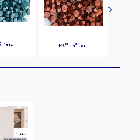
5
87
лв.
€3
€3
00
5
87
лв.