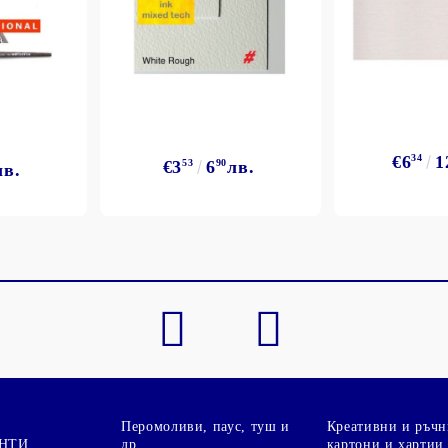
€6
34
1
€3
53
6
90
лв.
лв.
Перомоливи, паус, туш и
Креативни и ръчн
НТИ,
др.
картони и хартии