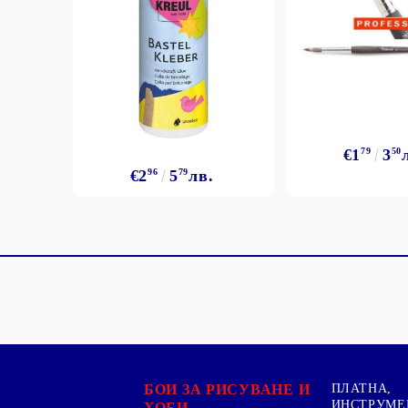
€1
79
3
50
€2
96
5
79
лв.
БОИ ЗА РИСУВАНЕ И
ПЛАТНА,
ИНСТРУМЕ
ХОБИ