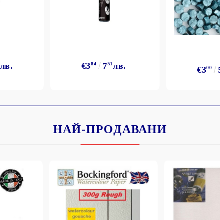
лв.
€3
84
7
51
лв.
€3
00
Моят профил
Вход
Регистрация
НАЙ-ПРОДАВАНИ
BGN
EUR
BG
EN