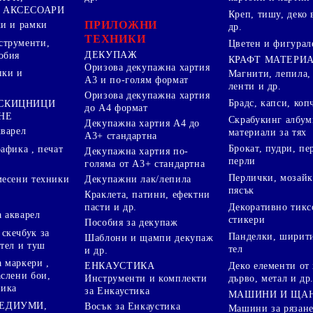
 АКСЕСОАРИ
Креп, тишу, деко 
ПРИЛОЖНИ
ки и рамки
др.
ТЕХНИКИ
струменти,
Цветен и фигурал
ДЕКУПАЖ
обия
КРАФТ МАТЕРИ
Оризова декупажна хартия
пки и
Магнити, лепила,
А3 и по-голям формат
ленти и др.
Оризова декупажна хартия
Брадс, капси, коп
 СКИЦНИЦИ
до А4 формат
НЕ
Скрабукинг албум
Декупажна хартия А4 до
кварел
материали за тях
А3+ стандартна
Брокат, пудри, п
афика , печат
Декупажна хартия по-
перли
голяма от А3+ стандартна
Перлички, мозайк
Декупажни лак/лепила
месени техники
пясък
Краклета, патини, ефектни
пасти и др.
Декоративно тикс
 акварел
стикери
Пособия за декупаж
скечбук за
Панделки, ширити
Шаблони и щампи декупаж
стел и туш
тел
и др.
 маркери ,
Деко елементи от 
ЕНКАУСТИКА
аслени бои,
дърво, метал и др
Инструменти и комплекти
ника
за Енкаустика
МАШИНИ И ЩА
МЕДИУМИ,
Восък за Енкаустика
Машини за рязане