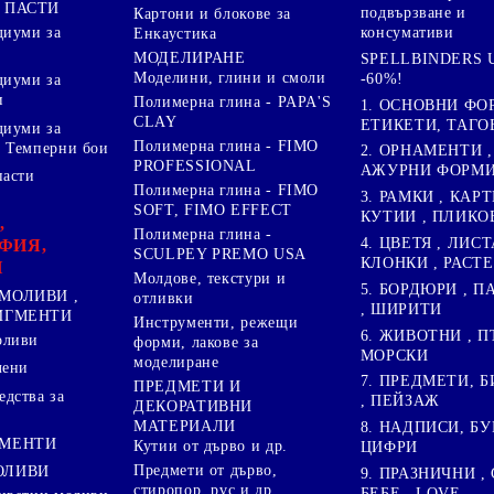
 ПАСТИ
подвързване и
Картони и блокове за
диуми за
консумативи
Енкаустика
МОДЕЛИРАНЕ
SPELLBINDERS U
Моделини, глини и смоли
-60%!
диуми за
и
Полимерна глина - PAPA'S
1. ОСНОВНИ ФО
CLAY
ЕТИКЕТИ, ТАГО
диуми за
Полимерна глина - FIMO
 Темперни бои
2. ОРНАМЕНТИ ,
PROFESSIONAL
АЖУРНИ ФОРМИ 
пасти
Полимерна глина - FIMO
3. РАМКИ , КАРТ
SOFT, FIMO EFFECT
КУТИИ , ПЛИКО
,
Полимерна глина -
4. ЦВЕТЯ , ЛИСТ
ФИЯ,
SCULPEY PREMO USA
КЛОНКИ , РАСТ
И
Молдове, текстури и
5. БОРДЮРИ , 
МОЛИВИ ,
отливки
, ШИРИТИ
ПИГМЕНТИ
Инструменти, режещи
6. ЖИВОТНИ , П
оливи
форми, лакове за
МОРСКИ
моделиране
лени
7. ПРЕДМЕТИ, Б
ПРЕДМЕТИ И
дства за
, ПЕЙЗАЖ
ДЕКОРАТИВНИ
МАТЕРИАЛИ
8. НАДПИСИ, БУ
ГМЕНТИ
Кутии от дърво и др.
ЦИФРИ
Предмети от дърво,
ОЛИВИ
9. ПРАЗНИЧНИ , 
стиропор, pvc и др.
БЕБЕ , LOVE