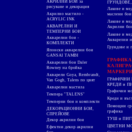
АКРИЛНИ БОИ за
ГРУНДОВЕ,
рисуване и декорация
Лакове и ме
Акрилно мастило -
маслени бои
ACRYLIC INK
Лакове и ме
АКВАРЕЛНИ И
Акрилни бо
ТЕМПЕРНИ БОИ
Лакове и ме
Акварелни бои -
Акварелни и
КОМПЛЕКТИ
Грундове и 
Японски акварелни бои
GANSAI TAMBI
ГРАФИКА
Акварелни бои Daler
КАЛИГРА
Rowney на бройка
МАРКЕР
Акварели Goya, Rembrandt,
ГРАФИЧНИ 
Van Gogh, Talens по цвят
КРЕДИ и 
Акварелни мастила
Графични м
Темпера "TALENS"
Креди и въг
Темперни бои и комплекти
Помощни сре
ДЕКОРАЦИОННИ БОИ,
графика
СПРЕЙОВЕ
ТУШ и ПИ
Декор акрилни бои
ЦВЕТНИ М
Ефектни декор акрилни