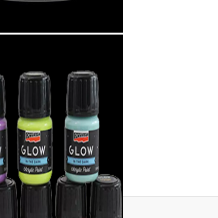
К
К
ИВНИ И ПЕЧАТИ ЗА
ХАРТИИ, ЗАГОТОВКИ ЗА
КАРТИЧКИ, ПЛИКОВЕ
 ПЕЧАТИ
Пликове и комплекти загото
Tweet
картички
РНИ ПЕЧАТИ И
АРИ
Перлени , Металик , Брокат 
хартии
ЗА ВОСЪК И ЦВЕТНИ
Цветни и крафт картони / х
Креативни и ръчни картони 
Креп, тишу, деко велпапе и д
Цветен и фигурален паус