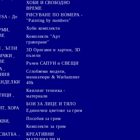
ХОБИ И СВОБОДНО
ВРЕМЕ
РИСУВАНЕ ПО НОМЕРА -
SA - До
"Painting by numbers"
Хоби комплекти
РМИ,
ВЕ
Комплекти "Арт
гравиране"
, ЪГЛИ
3D Оригами и хартии, 3D
пъзели
ИЧКИ ,
ВЕ
Ръчен САПУН и СВЕЩИ
А ,
Сглобяеми модели,
ЕНИЯ
миниатюри & Warhammer
ПАНДЕЛКИ
40k
Квилинг техника -
ТИЦИ ,
материали
БОИ ЗА ЛИЦЕ И ТЯЛО
ИТ, ХОРА
Единични цветове за грим
Пособия за грим
КВИ,
Комплекти за грим
СВАТБА ,
КРЕАТИВНИ
МАТЕРИАЛИ И