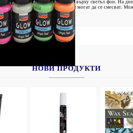
то свети в тъмното. Приложете го върху светъл фон. На дн
ва или синя, или зелена. Цветовете могат да се смесват. Мож
НОВИ ПРОДУКТИ