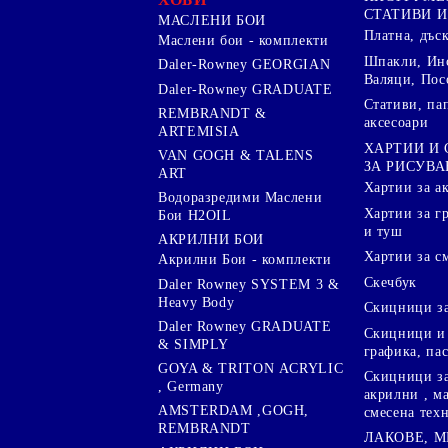
СТАТИВИ И
МАСЛЕНИ БОИ
Платна, дъс
Маслени бои - комплекти
Шпакли, Ин
Daler-Rowney GEORGIAN
Валяци, Пос
Daler-Rowney GRADUATE
Стативи, па
REMBRANDT &
аксесоари
ARTEMISIA
ХАРТИИ И
VAN GOGH & TALENS
ЗА РИСУВА
ART
Хартии за а
Водоразредими Маслени
Хартии за гр
Бои H2OIL
и туш
АКРИЛНИ БОИ
Хартии за с
Акрилни Бои - комплекти
Скечбук
Daler Rowney SYSTEM 3 &
Heavy Body
Скицници за
Daler Rowney GRADUATE
Скицници и 
& SIMPLY
графика, па
GOYA & TRITON АCRYLIC
Скицници за
, Germany
акрилни , м
AMSTERDAM ,GOGH,
смесена тех
REMBRANDT
ЛАКОВЕ, 