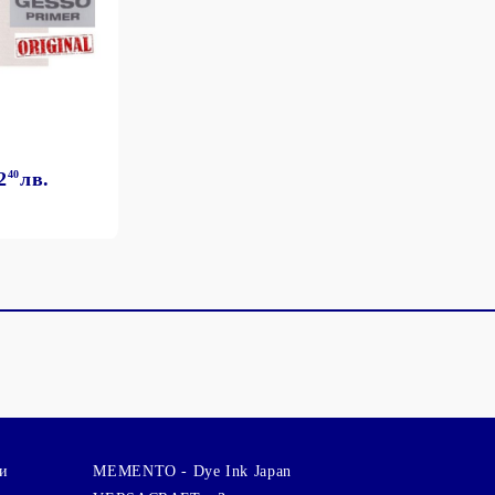
2
40
лв.
и
MEMENTO - Dye Ink Japan