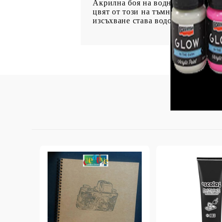
Акрилна боя на водна основа, коя
StazON Series - Пигментно мастило
цвят от този на тъмно, когато ста
DISTRESS - ДИСТРЕС
изсъхване става водоустойчив.
VERSAFINE & ARCHIVAL INK -
Super fine pigment & permanent ink
ALADIN IZINK Series - Pigment & Dye
French ink
Пигментни Мастила
ЕКСКЛУЗИВНИ, АЛКОХОЛНИ и
СПРЕЙ