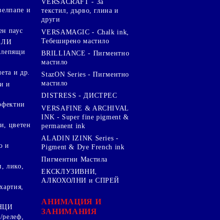
VERSACRAFT - За
велпапе и
текстил, дърво, глина и
други
ен паус
VERSAMAGIC - Chalk ink,
Тебеширено мастило
АЛИ
 лепящи
BRILLIANCE - Пигментно
мастило
чета и др.
StazON Series - Пигментно
мастило
и и
DISTRESS - ДИСТРЕС
ерфектни
VERSAFINE & ARCHIVAL
INK - Super fine pigment &
и, цветен
permanent ink
ALADIN IZINK Series -
о и
Pigment & Dye French ink
Пигментни Мастила
, лико,
ЕКСКЛУЗИВНИ,
АЛКОХОЛНИ и СПРЕЙ
хартия,
.
АНИМАЦИЯ И
НЦИ
ЗАНИМАНИЯ
/релеф,