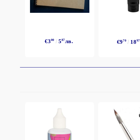
€3
00
5
87
лв.
€9
70
18
97