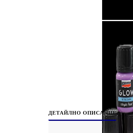
Филц, вълна и пособия за тях
Гумирани листи, пера, шринк пластмаса и др.
Хоби литература
ТАМПОНИ И МАСТИЛА
ДЕКОРАТ
ВОСЪК
Почистващи средства и апликатори за
ГУМЕНИ
мастила
ПОЛИМЕ
MEMENTO - Dye Ink Japan
АКСЕСО
VERSACRAFT - За текстил, дърво,
ПЕЧАТИ 
глина и други
ВОСЪЦИ
VERSAMAGIC - Chalk ink,
ДЕТАЙЛНО ОПИСАНИЕ
Тебеширено мастило
BRILLIANCE - Пигментно мастило