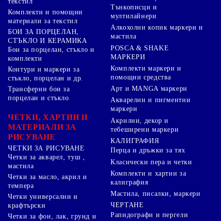
текстил
Тънкописци и
Комплекти и помощни
мултилайнери
материали за текстил
Алкохолни копик маркери и
БОИ ЗА ПОРЦЕЛАН,
мастила
СТЪКЛО И КЕРАМИКА
POSCA & SHAKE
Бои за порцелан, стъкло и
МАРКЕРИ
комплекти
Комплекти маркери и
Контури и маркери за
помощни средства
стъкло, порцелан и др.
Арт и MANGA маркери
Трансферни бои за
порцелан и стъкло
Акварелни и пигментни
маркери
ЧЕТКИ, ХАРТИИ И
Акрилни, декор и
МАТЕРИАЛИ ЗА
тебеширени маркери
РИСУВАНЕ
КАЛИГРАФИЯ
ЧЕТКИ ЗА РИСУВАНЕ
Перца и дръжки за тях
Четки за акварел, туш ,
Класически пера и четки
мастила
Комплекти и хартии за
Четки за масло, акрил и
калиграфия
темпера
Мастила, писалки, маркери
Четки универсални и
ЧЕРТАНЕ
крафтърски
Рапидографи и пергели
Четки за фон, лак, грунд и