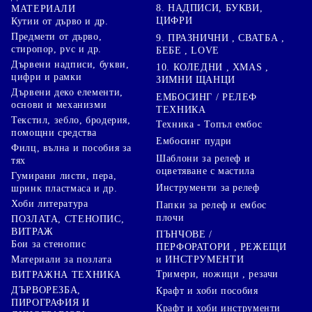
8. НАДПИСИ, БУКВИ,
МАТЕРИАЛИ
ЦИФРИ
Кутии от дърво и др.
Предмети от дърво,
9. ПРАЗНИЧНИ , СВАТБА ,
стиропор, pvc и др.
БЕБЕ , LOVE
Дървени надписи, букви,
10. КОЛЕДНИ , XMAS ,
цифри и рамки
ЗИМНИ ЩАНЦИ
Дървени деко елементи,
ЕМБОСИНГ / РЕЛЕФ
основи и механизми
ТЕХНИКА
Текстил, зебло, бродерия,
Техника - Топъл ембос
помощни средства
Ембосинг пудри
Филц, вълна и пособия за
Шаблони за релеф и
тях
оцветяване с мастила
Гумирани листи, пера,
Инструменти за релеф
шринк пластмаса и др.
Хоби литература
Папки за релеф и ембос
плочи
ПОЗЛАТА, СТЕНОПИС,
ВИТРАЖ
ПЪНЧОВЕ /
Бои за стенопис
ПЕРФОРАТОРИ , РЕЖЕЩИ
Материали за позлата
и ИНСТРУМЕНТИ
Тримери, ножици , резачи
ВИТРАЖНА ТЕХНИКА
ДЪРВОРЕЗБА,
Крафт и хоби пособия
ПИРОГРАФИЯ И
Крафт и хоби инструменти