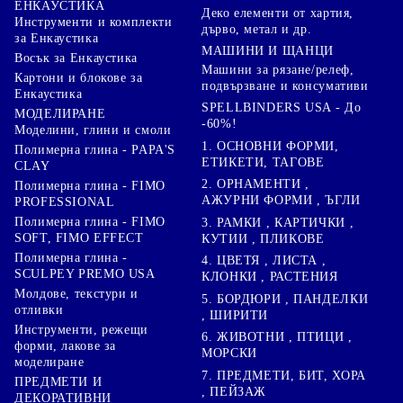
ЕНКАУСТИКА
Деко елементи от хартия,
Инструменти и комплекти
дърво, метал и др.
за Енкаустика
МАШИНИ И ЩАНЦИ
Восък за Енкаустика
Машини за рязане/релеф,
Картони и блокове за
подвързване и консумативи
Енкаустика
SPELLBINDERS USA - До
МОДЕЛИРАНЕ
-60%!
Моделини, глини и смоли
1. ОСНОВНИ ФОРМИ,
Полимерна глина - PAPA'S
ЕТИКЕТИ, ТАГОВЕ
CLAY
2. ОРНАМЕНТИ ,
Полимерна глина - FIMO
АЖУРНИ ФОРМИ , ЪГЛИ
PROFESSIONAL
Полимерна глина - FIMO
3. РАМКИ , КАРТИЧКИ ,
SOFT, FIMO EFFECT
КУТИИ , ПЛИКОВЕ
Полимерна глина -
4. ЦВЕТЯ , ЛИСТА ,
SCULPEY PREMO USA
КЛОНКИ , РАСТЕНИЯ
Молдове, текстури и
5. БОРДЮРИ , ПАНДЕЛКИ
отливки
, ШИРИТИ
Инструменти, режещи
6. ЖИВОТНИ , ПТИЦИ ,
форми, лакове за
МОРСКИ
моделиране
7. ПРЕДМЕТИ, БИТ, ХОРА
ПРЕДМЕТИ И
, ПЕЙЗАЖ
ДЕКОРАТИВНИ