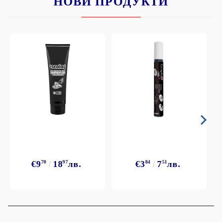
НОВИ ПРОДУКТИ
€9
70
18
97
лв.
€3
84
7
51
лв.