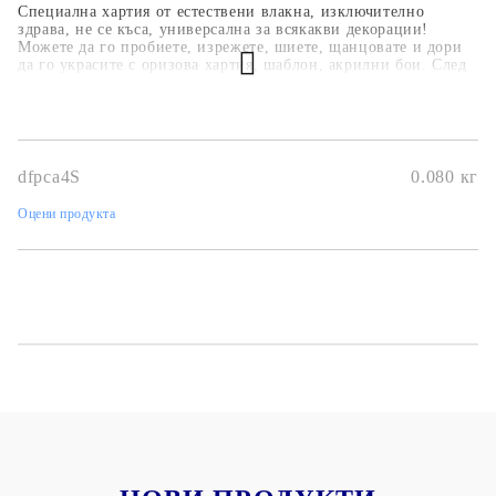
Специална хартия от естествени влакна, изключително
здрава, не се къса, универсална за всякакви декорации!
Можете да го пробиете, изрежете, шиете, щанцовате и дори
да го украсите с оризова хартия, шаблон, акрилни бои. След
декориране може да се почиства в пералня. Преди пране
използвайте лепило Mix Media за залепване на хартии и
декорации.
Приложения:
dfpca4S
0.080
кг
Ембос
Изрязване с режещи шаблони
Щамповане с различни видове мастило като алкохолно
Оцени продукта
мастило, дистрес мастило, дилюсионни спрейове
Ембосинг пудра
Оцветява с бои, маркери, моливи и др.