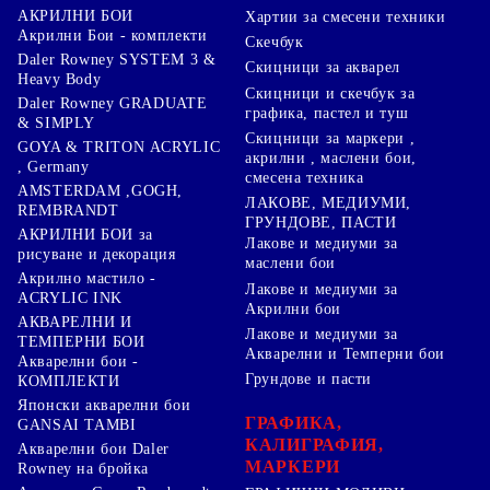
АКРИЛНИ БОИ
Хартии за смесени техники
Акрилни Бои - комплекти
Скечбук
Daler Rowney SYSTEM 3 &
Скицници за акварел
Heavy Body
Скицници и скечбук за
Daler Rowney GRADUATE
графика, пастел и туш
& SIMPLY
Скицници за маркери ,
GOYA & TRITON АCRYLIC
акрилни , маслени бои,
, Germany
смесена техника
AMSTERDAM ,GOGH,
ЛАКОВЕ, МЕДИУМИ,
REMBRANDT
ГРУНДОВЕ, ПАСТИ
АКРИЛНИ БОИ за
Лакове и медиуми за
рисуване и декорация
маслени бои
Акрилно мастило -
Лакове и медиуми за
ACRYLIC INK
Акрилни бои
АКВАРЕЛНИ И
Лакове и медиуми за
ТЕМПЕРНИ БОИ
Акварелни и Темперни бои
Акварелни бои -
Грундове и пасти
КОМПЛЕКТИ
Японски акварелни бои
ГРАФИКА,
GANSAI TAMBI
КАЛИГРАФИЯ,
Акварелни бои Daler
МАРКЕРИ
Rowney на бройка