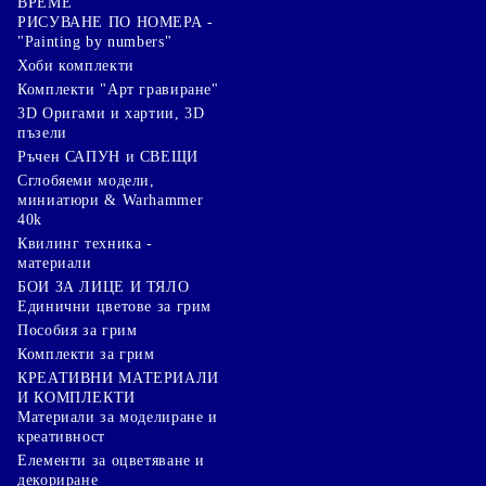
ВРЕМЕ
РИСУВАНЕ ПО НОМЕРА -
"Painting by numbers"
Хоби комплекти
Комплекти "Арт гравиране"
3D Оригами и хартии, 3D
пъзели
Ръчен САПУН и СВЕЩИ
Сглобяеми модели,
миниатюри & Warhammer
40k
Квилинг техника -
материали
БОИ ЗА ЛИЦЕ И ТЯЛО
Единични цветове за грим
Пособия за грим
Комплекти за грим
КРЕАТИВНИ МАТЕРИАЛИ
И КОМПЛЕКТИ
Mатериали за моделиране и
креативност
Елементи за оцветяване и
декориране