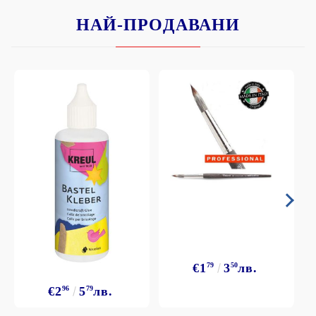
НАЙ-ПРОДАВАНИ
€1
79
3
50
лв.
€2
96
5
79
лв.