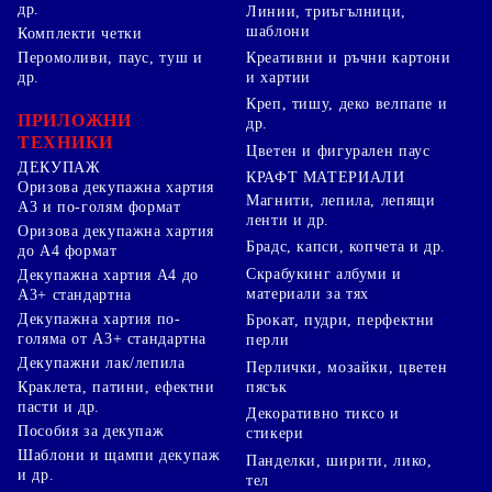
др.
Линии, триъгълници,
шаблони
Комплекти четки
Перомоливи, паус, туш и
Креативни и ръчни картони
др.
и хартии
Креп, тишу, деко велпапе и
ПРИЛОЖНИ
др.
ТЕХНИКИ
Цветен и фигурален паус
ДЕКУПАЖ
КРАФТ МАТЕРИАЛИ
Оризова декупажна хартия
Магнити, лепила, лепящи
А3 и по-голям формат
ленти и др.
Оризова декупажна хартия
Брадс, капси, копчета и др.
до А4 формат
Скрабукинг албуми и
Декупажна хартия А4 до
материали за тях
А3+ стандартна
Декупажна хартия по-
Брокат, пудри, перфектни
голяма от А3+ стандартна
перли
Декупажни лак/лепила
Перлички, мозайки, цветен
Краклета, патини, ефектни
пясък
пасти и др.
Декоративно тиксо и
Пособия за декупаж
стикери
Шаблони и щампи декупаж
Панделки, ширити, лико,
и др.
тел