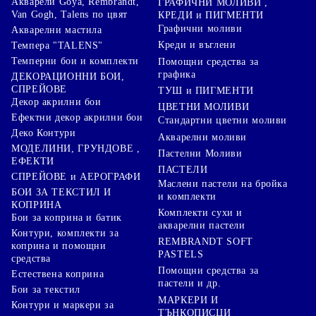
Акварели Goya, Rembrandt,
ГРАФИЧНИ МОЛИВИ ,
Van Gogh, Talens по цвят
КРЕДИ и ПИГМЕНТИ
Графични моливи
Акварелни мастила
Креди и въглени
Темпера "TALENS"
Темперни бои и комплекти
Помощни средства за
графика
ДЕКОРАЦИОННИ БОИ,
СПРЕЙОВЕ
ТУШ и ПИГМЕНТИ
Декор акрилни бои
ЦВЕТНИ МОЛИВИ
Ефектни декор акрилни бои
Стандартни цветни моливи
Деко Контури
Акварелни моливи
МОДЕЛИНИ, ГРУНДОВЕ ,
Пастелни Моливи
ЕФЕКТИ
ПАСТЕЛИ
СПРЕЙОВЕ и АЕРОГРАФИ
Маслени пастели на бройка
БОИ ЗА ТЕКСТИЛ И
и комплекти
КОПРИНА
Комплекти сухи и
Бои за коприна и батик
акварелни пастели
Контури, комплекти за
REMBRANDT SOFT
коприна и помощни
PASTELS
средства
Помощни средства за
Естествена коприна
пастели и др.
Бои за текстил
МАРКЕРИ И
Контури и маркери за
ТЪНКОПИСЦИ