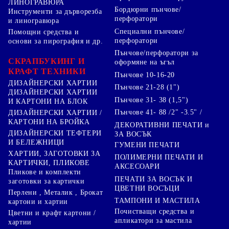
ЛИНОГРАВЮРА
Бордюрни пънчове/
Инструменти за дърворезба
перфоратори
и линогравюра
Специални пънчове/
Помощни средства и
перфоратори
основи за пирография и др.
Пънчове/перфоратори за
СКРАПБУКИНГ И
оформяне на ъгъл
КРАФТ ТЕХНИКИ
Пънчове 10-16-20
ДИЗАЙНЕРСКИ ХАРТИИ
Пънчове 21-28 (1")
ДИЗАЙНЕРСКИ ХАРТИИ
Пънчове 31- 38 (1,5")
И КАРТОНИ НА БЛОК
Пънчове 41- 88 /2" -3.5" /
ДИЗАЙНЕРСКИ ХАРТИИ /
КАРТОНИ НА БРОЙКА
ДЕКОРАТИВНИ ПЕЧАТИ и
ДИЗАЙНЕРСКИ ТЕФТЕРИ
ЗА ВОСЪК
И БЕЛЕЖНИЦИ
ГУМЕНИ ПЕЧАТИ
ХАРТИИ, ЗАГОТОВКИ ЗА
ПОЛИМЕРНИ ПЕЧАТИ И
КАРТИЧКИ, ПЛИКОВЕ
АКСЕСОАРИ
Пликове и комплекти
ПЕЧАТИ ЗА ВОСЪК И
заготовки за картички
ЦВЕТНИ ВОСЪЦИ
Перлени , Металик , Брокат
ТАМПОНИ И МАСТИЛА
картони и хартии
Почистващи средства и
Цветни и крафт картони /
апликатори за мастила
хартии