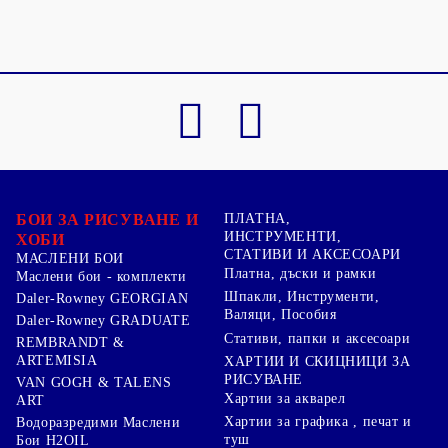
БОИ ЗА РИСУВАНЕ И
ПЛАТНА,
ИНСТРУМЕНТИ,
ХОБИ
СТАТИВИ И АКСЕСОАРИ
МАСЛЕНИ БОИ
Платна, дъски и рамки
Маслени бои - комплекти
Шпакли, Инструменти,
Daler-Rowney GEORGIAN
Валяци, Пособия
Daler-Rowney GRADUATE
Стативи, папки и аксесоари
REMBRANDT &
ARTEMISIA
ХАРТИИ И СКИЦНИЦИ ЗА
РИСУВАНЕ
VAN GOGH & TALENS
Хартии за акварел
ART
Хартии за графика , печат и
Водоразредими Маслени
туш
Бои H2OIL