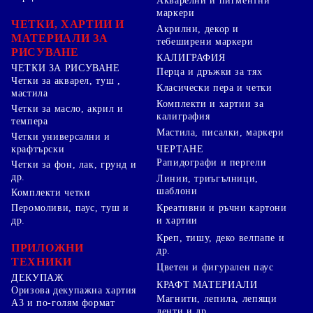
Акварелни и пигментни
маркери
ЧЕТКИ, ХАРТИИ И
Акрилни, декор и
МАТЕРИАЛИ ЗА
тебеширени маркери
РИСУВАНЕ
КАЛИГРАФИЯ
ЧЕТКИ ЗА РИСУВАНЕ
Перца и дръжки за тях
Четки за акварел, туш ,
Класически пера и четки
мастила
Комплекти и хартии за
Четки за масло, акрил и
калиграфия
темпера
Мастила, писалки, маркери
Четки универсални и
ЧЕРТАНЕ
крафтърски
Рапидографи и пергели
Четки за фон, лак, грунд и
др.
Линии, триъгълници,
шаблони
Комплекти четки
Перомоливи, паус, туш и
Креативни и ръчни картони
др.
и хартии
Креп, тишу, деко велпапе и
ПРИЛОЖНИ
др.
ТЕХНИКИ
Цветен и фигурален паус
ДЕКУПАЖ
КРАФТ МАТЕРИАЛИ
Оризова декупажна хартия
Магнити, лепила, лепящи
А3 и по-голям формат
ленти и др.