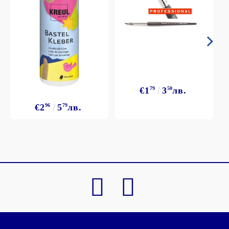
€1
79
3
50
лв.
€2
96
5
79
лв.