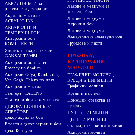
ГРУНДОВЕ, ПАСТИ
АКРИЛНИ БОИ за
Лакове и медиуми за
рисуване и декорация
маслени бои
Акрилно мастило -
Лакове и медиуми за
ACRYLIC INK
Акрилни бои
АКВАРЕЛНИ И
Лакове и медиуми за
ТЕМПЕРНИ БОИ
Акварелни и Темперни бои
Акварелни бои -
Грундове и пасти
КОМПЛЕКТИ
Японски акварелни бои
ГРАФИКА,
GANSAI TAMBI
КАЛИГРАФИЯ,
Акварелни бои Daler
МАРКЕРИ
Rowney на бройка
Акварели Goya, Rembrandt,
ГРАФИЧНИ МОЛИВИ ,
Van Gogh, Talens по цвят
КРЕДИ и ПИГМЕНТИ
Графични моливи
Акварелни мастила
Креди и въглени
Темпера "TALENS"
Темперни бои и комплекти
Помощни средства за
графика
ДЕКОРАЦИОННИ БОИ,
СПРЕЙОВЕ
ТУШ и ПИГМЕНТИ
Декор акрилни бои
ЦВЕТНИ МОЛИВИ
Ефектни декор акрилни бои
Стандартни цветни моливи
Деко Контури
Акварелни моливи