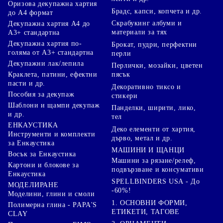
Оризова декупажна хартия
Брадс, капси, копчета и др.
до А4 формат
Скрабукинг албуми и
Декупажна хартия А4 до
материали за тях
А3+ стандартна
Декупажна хартия по-
Брокат, пудри, перфектни
голяма от А3+ стандартна
перли
Декупажни лак/лепила
Перлички, мозайки, цветен
Краклета, патини, ефектни
пясък
пасти и др.
Декоративно тиксо и
Пособия за декупаж
стикери
Шаблони и щампи декупаж
Панделки, ширити, лико,
и др.
тел
ЕНКАУСТИКА
Деко елементи от хартия,
Инструменти и комплекти
дърво, метал и др.
за Енкаустика
МАШИНИ И ЩАНЦИ
Восък за Енкаустика
Машини за рязане/релеф,
Картони и блокове за
подвързване и консумативи
Енкаустика
SPELLBINDERS USA - До
МОДЕЛИРАНЕ
-60%!
Моделини, глини и смоли
1. ОСНОВНИ ФОРМИ,
Полимерна глина - PAPA'S
ЕТИКЕТИ, ТАГОВЕ
CLAY