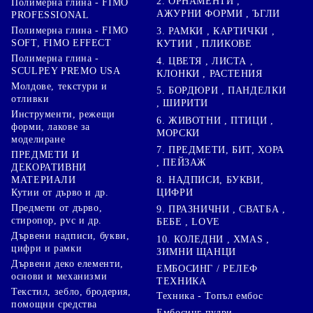
2. ОРНАМЕНТИ ,
Полимерна глина - FIMO
АЖУРНИ ФОРМИ , ЪГЛИ
PROFESSIONAL
Полимерна глина - FIMO
3. РАМКИ , КАРТИЧКИ ,
SOFT, FIMO EFFECT
КУТИИ , ПЛИКОВЕ
Полимерна глина -
4. ЦВЕТЯ , ЛИСТА ,
SCULPEY PREMO USA
КЛОНКИ , РАСТЕНИЯ
Молдове, текстури и
5. БОРДЮРИ , ПАНДЕЛКИ
отливки
, ШИРИТИ
Инструменти, режещи
6. ЖИВОТНИ , ПТИЦИ ,
форми, лакове за
МОРСКИ
моделиране
7. ПРЕДМЕТИ, БИТ, ХОРА
ПРЕДМЕТИ И
, ПЕЙЗАЖ
ДЕКОРАТИВНИ
8. НАДПИСИ, БУКВИ,
МАТЕРИАЛИ
ЦИФРИ
Кутии от дърво и др.
Предмети от дърво,
9. ПРАЗНИЧНИ , СВАТБА ,
стиропор, pvc и др.
БЕБЕ , LOVE
Дървени надписи, букви,
10. КОЛЕДНИ , XMAS ,
цифри и рамки
ЗИМНИ ЩАНЦИ
Дървени деко елементи,
ЕМБОСИНГ / РЕЛЕФ
основи и механизми
ТЕХНИКА
Текстил, зебло, бродерия,
Техника - Топъл ембос
помощни средства
Ембосинг пудри