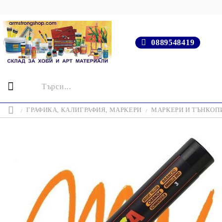
0889548419
ГРАФИКА, КАЛИГРАФИЯ, МАРКЕРИ
МАРКЕРИ И ТЪНКОП