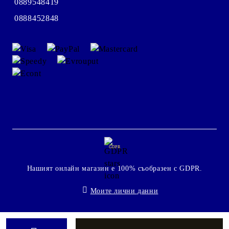
0889548419
0888452848
GDPR
Нашият онлайн магазин е 100% съобразен с GDPR.
Моите лични данни
Онлайн магазин от SELITON