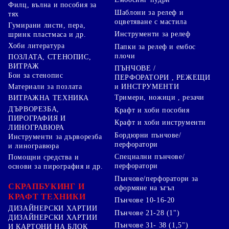
Филц, вълна и пособия за
Шаблони за релеф и
тях
оцветяване с мастила
Гумирани листи, пера,
Инструменти за релеф
шринк пластмаса и др.
Хоби литература
Папки за релеф и ембос
плочи
ПОЗЛАТА, СТЕНОПИС,
ВИТРАЖ
ПЪНЧОВЕ /
Бои за стенопис
ПЕРФОРАТОРИ , РЕЖЕЩИ
Материали за позлата
и ИНСТРУМЕНТИ
Тримери, ножици , резачи
ВИТРАЖНА ТЕХНИКА
ДЪРВОРЕЗБА,
Крафт и хоби пособия
ПИРОГРАФИЯ И
Крафт и хоби инструменти
ЛИНОГРАВЮРА
Бордюрни пънчове/
Инструменти за дърворезба
перфоратори
и линогравюра
Специални пънчове/
Помощни средства и
перфоратори
основи за пирография и др.
Пънчове/перфоратори за
СКРАПБУКИНГ И
оформяне на ъгъл
КРАФТ ТЕХНИКИ
Пънчове 10-16-20
ДИЗАЙНЕРСКИ ХАРТИИ
Пънчове 21-28 (1")
ДИЗАЙНЕРСКИ ХАРТИИ
Пънчове 31- 38 (1,5")
И КАРТОНИ НА БЛОК