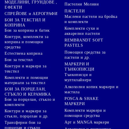
МОДЕЛИНИ, ГРУНДОВЕ ,
Пастелни Моливи
ЕФЕКТИ
ПАСТЕЛИ
СПРЕЙОВЕ и АЕРОГРАФИ
Маслени пастели на бройка
БОИ ЗА ТЕКСТИЛ И
и комплекти
КОПРИНА
Комплекти сухи и
Бои за коприна и батик
акварелни пастели
Контури, комплекти за
REMBRANDT SOFT
коприна и помощни
PASTELS
средства
Помощни средства за
Естествена коприна
пастели и др.
Бои за текстил
МАРКЕРИ И
Контури и маркери за
ТЪНКОПИСЦИ
текстил
Тънкописци и
Комплекти и помощни
мултилайнери
материали за текстил
Алкохолни копик маркери и
БОИ ЗА ПОРЦЕЛАН,
мастила
СТЪКЛО И КЕРАМИКА
POSCA & SHAKE
Бои за порцелан, стъкло и
МАРКЕРИ
комплекти
Комплекти маркери и
Контури и маркери за
помощни средства
стъкло, порцелан и др.
Арт и MANGA маркери
Трансферни бои за
порцелан и стъкло