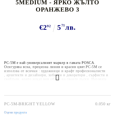
5MEDIUM - ЯРКО ЖЪЛТО
ОРАНЖЕВО 3
€2
5
71
лв.
92
PC-5M е най-универсалният маркер в гамата POSCA.
Осигурява ясна, прецизна линия и красив цвят.PC-5M се
използва от всички : художници и крафт професионалисти
, архитекти и дизайнери, хобисти и декоратори , сърфисти и
скейтъри, които искат нов облик на своите дъски. Неговата
лекота на използване го прави идеален за начинаещи .
Връх
на маркера 1,8-2,5mm. Ако желаете перманентна фиксация и
устойчивост:
- Върху
порцелан
се изпича на 160 градуса за около 45мин.
PC-5M-BRIGHT YELLOW
0.050
кг
- Върху
керамика
се изпича на 220 градуса за около 45 мин.
- Върху
текстил
се изглажда с ютия от обратната страна на
Оцени продукта