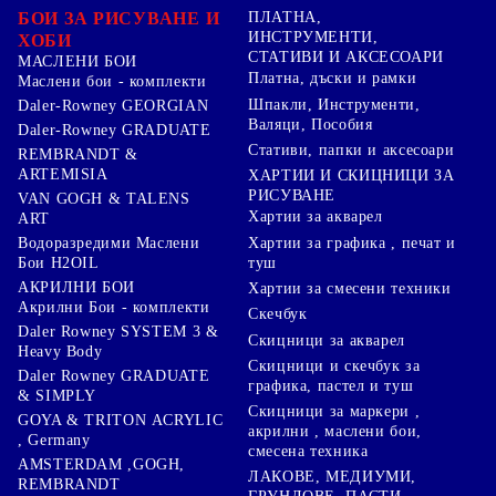
БОИ ЗА РИСУВАНЕ И
ПЛАТНА,
ИНСТРУМЕНТИ,
ХОБИ
СТАТИВИ И АКСЕСОАРИ
МАСЛЕНИ БОИ
Платна, дъски и рамки
Маслени бои - комплекти
Шпакли, Инструменти,
Daler-Rowney GEORGIAN
Валяци, Пособия
Daler-Rowney GRADUATE
Стативи, папки и аксесоари
REMBRANDT &
ARTEMISIA
ХАРТИИ И СКИЦНИЦИ ЗА
РИСУВАНЕ
VAN GOGH & TALENS
Хартии за акварел
ART
Хартии за графика , печат и
Водоразредими Маслени
туш
Бои H2OIL
АКРИЛНИ БОИ
Хартии за смесени техники
Акрилни Бои - комплекти
Скечбук
Daler Rowney SYSTEM 3 &
Скицници за акварел
Heavy Body
Скицници и скечбук за
Daler Rowney GRADUATE
графика, пастел и туш
& SIMPLY
Скицници за маркери ,
GOYA & TRITON АCRYLIC
акрилни , маслени бои,
, Germany
смесена техника
AMSTERDAM ,GOGH,
ЛАКОВЕ, МЕДИУМИ,
REMBRANDT