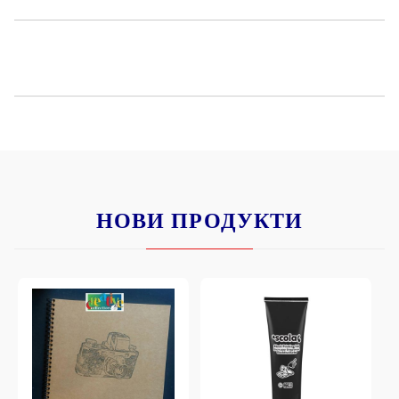
максимума на плата.
- Върху
метал
се фиксира с лак.
- Върху
стъкло
се изпича на 160 градуса за около 45мин.
- Върху
дърво
се фиксира с лак.
- Върху
пластмаса
се фиксира с лак.
НОВИ ПРОДУКТИ