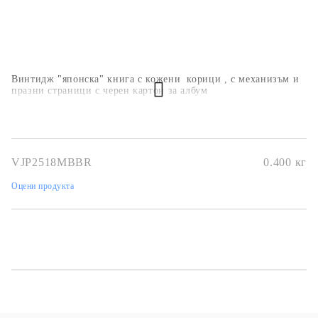
Винтидж "японска" книга с кожени корици , с механизъм и
празни страници с черен картон за албум
VJP2518MBBR
0.400
кг
Оцени продукта