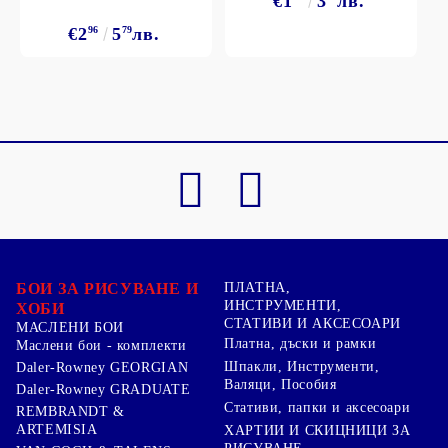
€1
3
лв.
€2
96
5
79
лв.
БОИ ЗА РИСУВАНЕ И
ПЛАТНА,
ИНСТРУМЕНТИ,
ХОБИ
СТАТИВИ И АКСЕСОАРИ
МАСЛЕНИ БОИ
Платна, дъски и рамки
Маслени бои - комплекти
Шпакли, Инструменти,
Daler-Rowney GEORGIAN
Валяци, Пособия
Daler-Rowney GRADUATE
Стативи, папки и аксесоари
REMBRANDT &
ARTEMISIA
ХАРТИИ И СКИЦНИЦИ ЗА