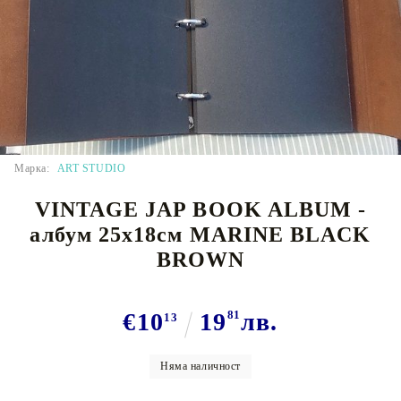
Tweet
Марка:
ART STUDIO
VINTAGE JAP BOOK ALBUM -
албум 25х18cм MARINE BLACK
BROWN
€10
19
81
лв.
13
Няма наличност