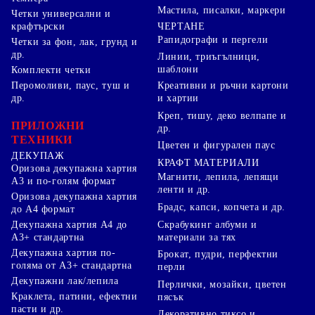
Мастила, писалки, маркери
Четки универсални и
ЧЕРТАНЕ
крафтърски
Рапидографи и пергели
Четки за фон, лак, грунд и
др.
Линии, триъгълници,
шаблони
Комплекти четки
Перомоливи, паус, туш и
Креативни и ръчни картони
др.
и хартии
Креп, тишу, деко велпапе и
ПРИЛОЖНИ
др.
ТЕХНИКИ
Цветен и фигурален паус
ДЕКУПАЖ
КРАФТ МАТЕРИАЛИ
Оризова декупажна хартия
Магнити, лепила, лепящи
А3 и по-голям формат
ленти и др.
Оризова декупажна хартия
Брадс, капси, копчета и др.
до А4 формат
Скрабукинг албуми и
Декупажна хартия А4 до
материали за тях
А3+ стандартна
Декупажна хартия по-
Брокат, пудри, перфектни
голяма от А3+ стандартна
перли
Декупажни лак/лепила
Перлички, мозайки, цветен
Краклета, патини, ефектни
пясък
пасти и др.
Декоративно тиксо и