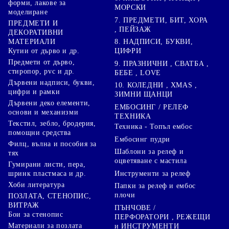
форми, лакове за
МОРСКИ
моделиране
7. ПРЕДМЕТИ, БИТ, ХОРА
ПРЕДМЕТИ И
, ПЕЙЗАЖ
ДЕКОРАТИВНИ
8. НАДПИСИ, БУКВИ,
МАТЕРИАЛИ
ЦИФРИ
Кутии от дърво и др.
Предмети от дърво,
9. ПРАЗНИЧНИ , СВАТБА ,
стиропор, pvc и др.
БЕБЕ , LOVE
Дървени надписи, букви,
10. КОЛЕДНИ , XMAS ,
цифри и рамки
ЗИМНИ ЩАНЦИ
Дървени деко елементи,
ЕМБОСИНГ / РЕЛЕФ
основи и механизми
ТЕХНИКА
Текстил, зебло, бродерия,
Техника - Топъл ембос
помощни средства
Ембосинг пудри
Филц, вълна и пособия за
Шаблони за релеф и
тях
оцветяване с мастила
Гумирани листи, пера,
Инструменти за релеф
шринк пластмаса и др.
Хоби литература
Папки за релеф и ембос
плочи
ПОЗЛАТА, СТЕНОПИС,
ВИТРАЖ
ПЪНЧОВЕ /
Бои за стенопис
ПЕРФОРАТОРИ , РЕЖЕЩИ
Материали за позлата
и ИНСТРУМЕНТИ