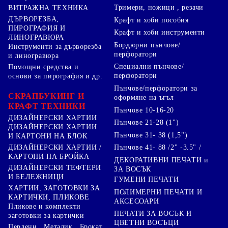
Тримери, ножици , резачи
ВИТРАЖНА ТЕХНИКА
ДЪРВОРЕЗБА,
Крафт и хоби пособия
ПИРОГРАФИЯ И
Крафт и хоби инструменти
ЛИНОГРАВЮРА
Бордюрни пънчове/
Инструменти за дърворезба
перфоратори
и линогравюра
Специални пънчове/
Помощни средства и
перфоратори
основи за пирография и др.
Пънчове/перфоратори за
СКРАПБУКИНГ И
оформяне на ъгъл
КРАФТ ТЕХНИКИ
Пънчове 10-16-20
ДИЗАЙНЕРСКИ ХАРТИИ
Пънчове 21-28 (1")
ДИЗАЙНЕРСКИ ХАРТИИ
Пънчове 31- 38 (1,5")
И КАРТОНИ НА БЛОК
Пънчове 41- 88 /2" -3.5" /
ДИЗАЙНЕРСКИ ХАРТИИ /
КАРТОНИ НА БРОЙКА
ДЕКОРАТИВНИ ПЕЧАТИ и
ДИЗАЙНЕРСКИ ТЕФТЕРИ
ЗА ВОСЪК
И БЕЛЕЖНИЦИ
ГУМЕНИ ПЕЧАТИ
ХАРТИИ, ЗАГОТОВКИ ЗА
ПОЛИМЕРНИ ПЕЧАТИ И
КАРТИЧКИ, ПЛИКОВЕ
АКСЕСОАРИ
Пликове и комплекти
ПЕЧАТИ ЗА ВОСЪК И
заготовки за картички
ЦВЕТНИ ВОСЪЦИ
Перлени , Металик , Брокат