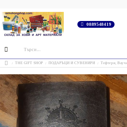
0889548419
THE GIFT SHOP
ПОДАРЪЦИ И СУВЕНИРИ
Тефтери, Вауче