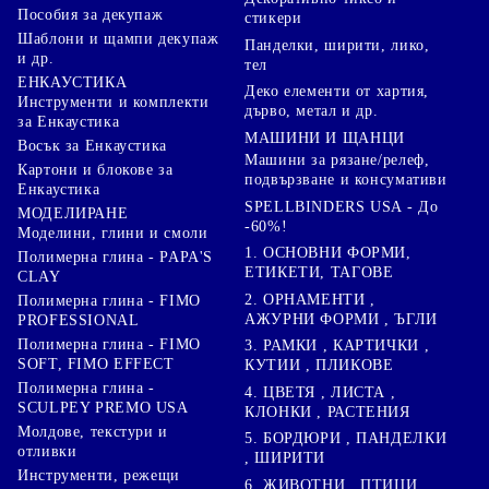
Пособия за декупаж
стикери
Шаблони и щампи декупаж
Панделки, ширити, лико,
и др.
тел
ЕНКАУСТИКА
Деко елементи от хартия,
Инструменти и комплекти
дърво, метал и др.
за Енкаустика
МАШИНИ И ЩАНЦИ
Восък за Енкаустика
Машини за рязане/релеф,
Картони и блокове за
подвързване и консумативи
Енкаустика
SPELLBINDERS USA - До
МОДЕЛИРАНЕ
-60%!
Моделини, глини и смоли
1. ОСНОВНИ ФОРМИ,
Полимерна глина - PAPA'S
ЕТИКЕТИ, ТАГОВЕ
CLAY
2. ОРНАМЕНТИ ,
Полимерна глина - FIMO
АЖУРНИ ФОРМИ , ЪГЛИ
PROFESSIONAL
Полимерна глина - FIMO
3. РАМКИ , КАРТИЧКИ ,
SOFT, FIMO EFFECT
КУТИИ , ПЛИКОВЕ
Полимерна глина -
4. ЦВЕТЯ , ЛИСТА ,
SCULPEY PREMO USA
КЛОНКИ , РАСТЕНИЯ
Молдове, текстури и
5. БОРДЮРИ , ПАНДЕЛКИ
отливки
, ШИРИТИ
Инструменти, режещи
6. ЖИВОТНИ , ПТИЦИ ,