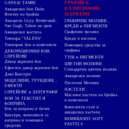
ГРАФИКА,
GANSAI TAMBI
КАЛИГРАФИЯ,
Акварелни бои Daler
МАРКЕРИ
Rowney на бройка
Акварели Goya, Rembrandt,
ГРАФИЧНИ МОЛИВИ ,
Van Gogh, Talens по цвят
КРЕДИ и ПИГМЕНТИ
Графични моливи
Акварелни мастила
Креди и въглени
Темпера "TALENS"
Темперни бои и комплекти
Помощни средства за
графика
ДЕКОРАЦИОННИ БОИ,
СПРЕЙОВЕ
ТУШ и ПИГМЕНТИ
Декор акрилни бои
ЦВЕТНИ МОЛИВИ
Ефектни декор акрилни бои
Стандартни цветни моливи
Деко Контури
Акварелни моливи
МОДЕЛИНИ, ГРУНДОВЕ ,
Пастелни Моливи
ЕФЕКТИ
ПАСТЕЛИ
СПРЕЙОВЕ и АЕРОГРАФИ
Маслени пастели на бройка
БОИ ЗА ТЕКСТИЛ И
и комплекти
КОПРИНА
Комплекти сухи и
Бои за коприна и батик
акварелни пастели
Контури, комплекти за
REMBRANDT SOFT
коприна и помощни
PASTELS
средства