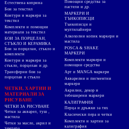
Помощни средства за
Естествена коприна
пастели и др.
Бои за текстил
МАРКЕРИ И
Контури и маркери за
ТЪНКОПИСЦИ
текстил
Тънкописци и
Комплекти и помощни
мултилайнери
материали за текстил
Алкохолни копик маркери и
БОИ ЗА ПОРЦЕЛАН,
мастила
СТЪКЛО И КЕРАМИКА
POSCA & SHAKE
Бои за порцелан, стъкло и
МАРКЕРИ
комплекти
Комплекти маркери и
Контури и маркери за
помощни средства
стъкло, порцелан и др.
Арт и MANGA маркери
Трансферни бои за
порцелан и стъкло
Акварелни и пигментни
маркери
ЧЕТКИ, ХАРТИИ И
Акрилни, декор и
МАТЕРИАЛИ ЗА
тебеширени маркери
РИСУВАНЕ
КАЛИГРАФИЯ
ЧЕТКИ ЗА РИСУВАНЕ
Перца и дръжки за тях
Четки за акварел, туш ,
Класически пера и четки
мастила
Комплекти и хартии за
Четки за масло, акрил и
калиграфия
темпера