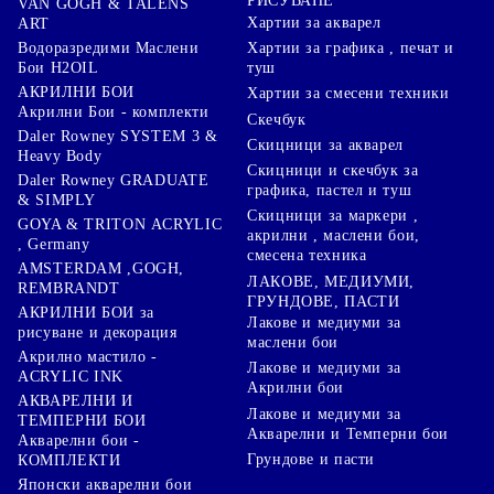
РИСУВАНЕ
VAN GOGH & TALENS
Хартии за акварел
ART
Хартии за графика , печат и
Водоразредими Маслени
туш
Бои H2OIL
АКРИЛНИ БОИ
Хартии за смесени техники
Акрилни Бои - комплекти
Скечбук
Daler Rowney SYSTEM 3 &
Скицници за акварел
Heavy Body
Скицници и скечбук за
Daler Rowney GRADUATE
графика, пастел и туш
& SIMPLY
Скицници за маркери ,
GOYA & TRITON АCRYLIC
акрилни , маслени бои,
, Germany
смесена техника
AMSTERDAM ,GOGH,
ЛАКОВЕ, МЕДИУМИ,
REMBRANDT
ГРУНДОВЕ, ПАСТИ
АКРИЛНИ БОИ за
Лакове и медиуми за
рисуване и декорация
маслени бои
Акрилно мастило -
Лакове и медиуми за
ACRYLIC INK
Акрилни бои
АКВАРЕЛНИ И
Лакове и медиуми за
ТЕМПЕРНИ БОИ
Акварелни и Темперни бои
Акварелни бои -
Грундове и пасти
КОМПЛЕКТИ
Японски акварелни бои