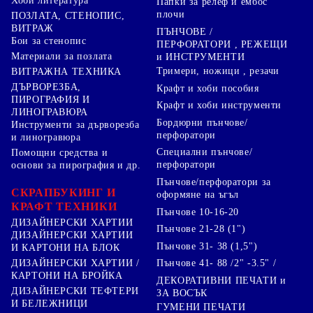
Хоби литература
Папки за релеф и ембос
плочи
ПОЗЛАТА, СТЕНОПИС,
ВИТРАЖ
ПЪНЧОВЕ /
Бои за стенопис
ПЕРФОРАТОРИ , РЕЖЕЩИ
Материали за позлата
и ИНСТРУМЕНТИ
Тримери, ножици , резачи
ВИТРАЖНА ТЕХНИКА
ДЪРВОРЕЗБА,
Крафт и хоби пособия
ПИРОГРАФИЯ И
Крафт и хоби инструменти
ЛИНОГРАВЮРА
Бордюрни пънчове/
Инструменти за дърворезба
перфоратори
и линогравюра
Специални пънчове/
Помощни средства и
перфоратори
основи за пирография и др.
Пънчове/перфоратори за
СКРАПБУКИНГ И
оформяне на ъгъл
КРАФТ ТЕХНИКИ
Пънчове 10-16-20
ДИЗАЙНЕРСКИ ХАРТИИ
Пънчове 21-28 (1")
ДИЗАЙНЕРСКИ ХАРТИИ
Пънчове 31- 38 (1,5")
И КАРТОНИ НА БЛОК
Пънчове 41- 88 /2" -3.5" /
ДИЗАЙНЕРСКИ ХАРТИИ /
КАРТОНИ НА БРОЙКА
ДЕКОРАТИВНИ ПЕЧАТИ и
ДИЗАЙНЕРСКИ ТЕФТЕРИ
ЗА ВОСЪК
И БЕЛЕЖНИЦИ
ГУМЕНИ ПЕЧАТИ