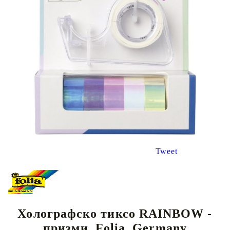
Tweet
Холографско тиксо RAINBOW -
призми, Folia, Germany