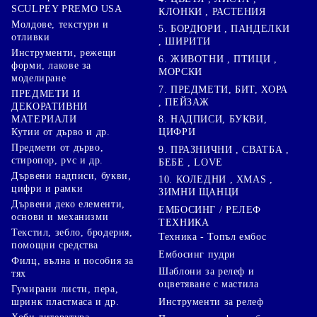
SCULPEY PREMO USA
КЛОНКИ , РАСТЕНИЯ
Молдове, текстури и
5. БОРДЮРИ , ПАНДЕЛКИ
отливки
, ШИРИТИ
Инструменти, режещи
6. ЖИВОТНИ , ПТИЦИ ,
форми, лакове за
МОРСКИ
моделиране
7. ПРЕДМЕТИ, БИТ, ХОРА
ПРЕДМЕТИ И
, ПЕЙЗАЖ
ДЕКОРАТИВНИ
8. НАДПИСИ, БУКВИ,
МАТЕРИАЛИ
ЦИФРИ
Кутии от дърво и др.
Предмети от дърво,
9. ПРАЗНИЧНИ , СВАТБА ,
стиропор, pvc и др.
БЕБЕ , LOVE
Дървени надписи, букви,
10. КОЛЕДНИ , XMAS ,
цифри и рамки
ЗИМНИ ЩАНЦИ
Дървени деко елементи,
ЕМБОСИНГ / РЕЛЕФ
основи и механизми
ТЕХНИКА
Текстил, зебло, бродерия,
Техника - Топъл ембос
помощни средства
Ембосинг пудри
Филц, вълна и пособия за
Шаблони за релеф и
тях
оцветяване с мастила
Гумирани листи, пера,
Инструменти за релеф
шринк пластмаса и др.