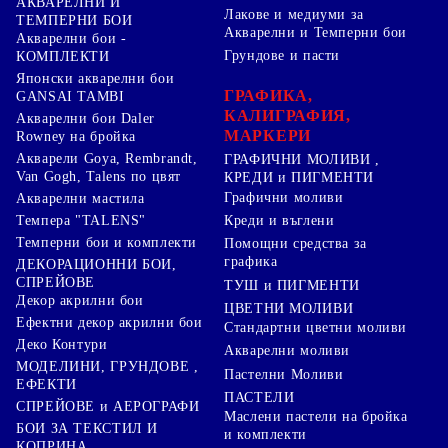
АКВАРЕЛНИ И
Лакове и медиуми за
ТЕМПЕРНИ БОИ
Акварелни и Темперни бои
Акварелни бои -
Грундове и пасти
КОМПЛЕКТИ
Японски акварелни бои
ГРАФИКА,
GANSAI TAMBI
КАЛИГРАФИЯ,
Акварелни бои Daler
МАРКЕРИ
Rowney на бройка
Акварели Goya, Rembrandt,
ГРАФИЧНИ МОЛИВИ ,
Van Gogh, Talens по цвят
КРЕДИ и ПИГМЕНТИ
Графични моливи
Акварелни мастила
Креди и въглени
Темпера "TALENS"
Темперни бои и комплекти
Помощни средства за
графика
ДЕКОРАЦИОННИ БОИ,
СПРЕЙОВЕ
ТУШ и ПИГМЕНТИ
Декор акрилни бои
ЦВЕТНИ МОЛИВИ
Ефектни декор акрилни бои
Стандартни цветни моливи
Деко Контури
Акварелни моливи
МОДЕЛИНИ, ГРУНДОВЕ ,
Пастелни Моливи
ЕФЕКТИ
ПАСТЕЛИ
СПРЕЙОВЕ и АЕРОГРАФИ
Маслени пастели на бройка
БОИ ЗА ТЕКСТИЛ И
и комплекти
КОПРИНА