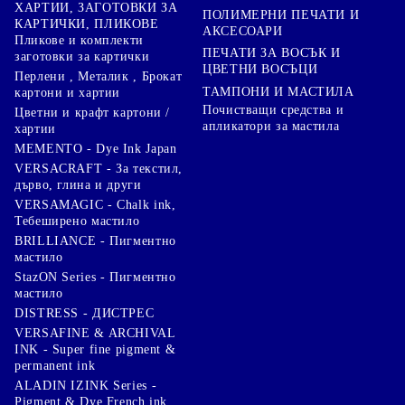
ХАРТИИ, ЗАГОТОВКИ ЗА
ПОЛИМЕРНИ ПЕЧАТИ И
КАРТИЧКИ, ПЛИКОВЕ
АКСЕСОАРИ
Пликове и комплекти
ПЕЧАТИ ЗА ВОСЪК И
заготовки за картички
ЦВЕТНИ ВОСЪЦИ
Перлени , Металик , Брокат
ТАМПОНИ И МАСТИЛА
картони и хартии
Почистващи средства и
Цветни и крафт картони /
апликатори за мастила
хартии
MEMENTO - Dye Ink Japan
VERSACRAFT - За текстил,
дърво, глина и други
VERSAMAGIC - Chalk ink,
Тебеширено мастило
BRILLIANCE - Пигментно
мастило
StazON Series - Пигментно
мастило
DISTRESS - ДИСТРЕС
VERSAFINE & ARCHIVAL
INK - Super fine pigment &
permanent ink
ALADIN IZINK Series -
Pigment & Dye French ink