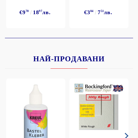
€9
70
18
97
лв.
€3
84
7
51
лв.
НАЙ-ПРОДАВАНИ