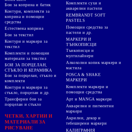
Комплекти сухи и
Бои за коприна и батик
акварелни пастели
Контури, комплекти за
REMBRANDT SOFT
коприна и помощни
PASTELS
средства
Помощни средства за
Естествена коприна
пастели и др.
Бои за текстил
МАРКЕРИ И
Контури и маркери за
ТЪНКОПИСЦИ
текстил
Тънкописци и
Комплекти и помощни
мултилайнери
материали за текстил
Алкохолни копик маркери и
БОИ ЗА ПОРЦЕЛАН,
мастила
СТЪКЛО И КЕРАМИКА
POSCA & SHAKE
Бои за порцелан, стъкло и
МАРКЕРИ
комплекти
Комплекти маркери и
Контури и маркери за
помощни средства
стъкло, порцелан и др.
Арт и MANGA маркери
Трансферни бои за
порцелан и стъкло
Акварелни и пигментни
маркери
ЧЕТКИ, ХАРТИИ И
Акрилни, декор и
МАТЕРИАЛИ ЗА
тебеширени маркери
РИСУВАНЕ
КАЛИГРАФИЯ