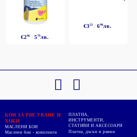
€3
53
6
90
лв.
€2
96
5
79
лв.
БОИ ЗА РИСУВАНЕ И
ПЛАТНА,
ИНСТРУМЕНТИ,
ХОБИ
СТАТИВИ И АКСЕСОАРИ
МАСЛЕНИ БОИ
Платна, дъски и рамки
Маслени бои - комплекти