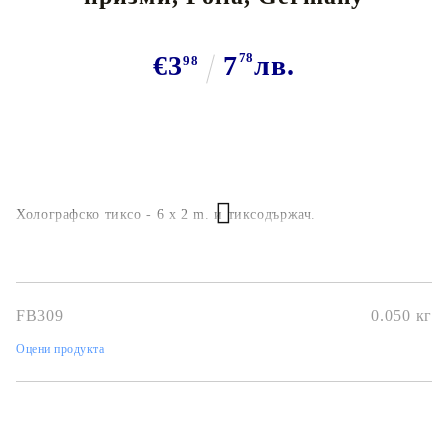
€3
7
78
лв.
98
Холографско тиксо - 6 x 2 m. и тиксодържач.
FB309
0.050
кг
Оцени продукта