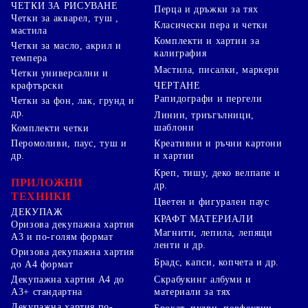
ЧЕТКИ ЗА РИСУВАНЕ
Перца и дръжки за тях
Четки за акварел, туш ,
Класически пера и четки
мастила
Комплекти и хартии за
Четки за масло, акрил и
калиграфия
темпера
Мастила, писалки, маркери
Четки универсални и
ЧЕРТАНЕ
крафтърски
Рапидографи и пергели
Четки за фон, лак, грунд и
др.
Линии, триъгълници,
шаблони
Комплекти четки
Перомоливи, паус, туш и
Креативни и ръчни картони
др.
и хартии
Креп, тишу, деко велпапе и
ПРИЛОЖНИ
др.
ТЕХНИКИ
Цветен и фигурален паус
ДЕКУПАЖ
КРАФТ МАТЕРИАЛИ
Оризова декупажна хартия
Магнити, лепила, лепящи
А3 и по-голям формат
ленти и др.
Оризова декупажна хартия
Брадс, капси, копчета и др.
до А4 формат
Скрабукинг албуми и
Декупажна хартия А4 до
материали за тях
А3+ стандартна
Декупажна хартия по-