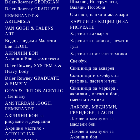
Шпакли, Инструменти,
Daler-Rowney GEORGIAN
Валяци, Пособия
Daler-Rowney GRADUATE
Стативи, папки и аксесоари
REMBRANDT &
ARTEMISIA
ХАРТИИ И СКИЦНИЦИ ЗА
РИСУВАНЕ
VAN GOGH & TALENS
Хартии за акварел
ART
Хартии за графика , печат и
Водоразредими Маслени
туш
Бои H2OIL
АКРИЛНИ БОИ
Хартии за смесени техники
Акрилни Бои - комплекти
Скечбук
Daler Rowney SYSTEM 3 &
Скицници за акварел
Heavy Body
Скицници и скечбук за
Daler Rowney GRADUATE
графика, пастел и туш
& SIMPLY
Скицници за маркери ,
GOYA & TRITON АCRYLIC
акрилни , маслени бои,
, Germany
смесена техника
AMSTERDAM ,GOGH,
ЛАКОВЕ, МЕДИУМИ,
REMBRANDT
ГРУНДОВЕ, ПАСТИ
АКРИЛНИ БОИ за
Лакове и медиуми за
рисуване и декорация
маслени бои
Акрилно мастило -
Лакове и медиуми за
ACRYLIC INK
Акрилни бои