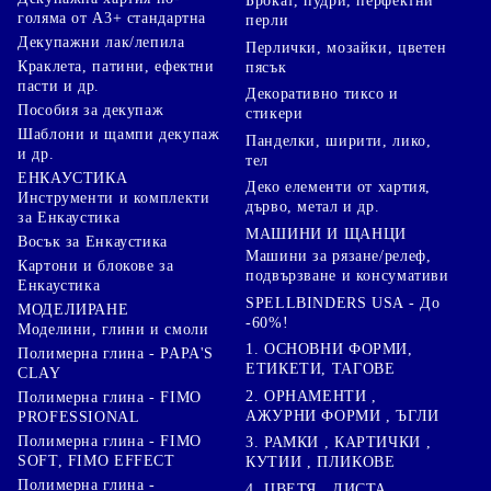
Брокат, пудри, перфектни
голяма от А3+ стандартна
перли
Декупажни лак/лепила
Перлички, мозайки, цветен
Краклета, патини, ефектни
пясък
пасти и др.
Декоративно тиксо и
Пособия за декупаж
стикери
Шаблони и щампи декупаж
Панделки, ширити, лико,
и др.
тел
ЕНКАУСТИКА
Деко елементи от хартия,
Инструменти и комплекти
дърво, метал и др.
за Енкаустика
МАШИНИ И ЩАНЦИ
Восък за Енкаустика
Машини за рязане/релеф,
Картони и блокове за
подвързване и консумативи
Енкаустика
SPELLBINDERS USA - До
МОДЕЛИРАНЕ
-60%!
Моделини, глини и смоли
1. ОСНОВНИ ФОРМИ,
Полимерна глина - PAPA'S
ЕТИКЕТИ, ТАГОВЕ
CLAY
2. ОРНАМЕНТИ ,
Полимерна глина - FIMO
АЖУРНИ ФОРМИ , ЪГЛИ
PROFESSIONAL
Полимерна глина - FIMO
3. РАМКИ , КАРТИЧКИ ,
SOFT, FIMO EFFECT
КУТИИ , ПЛИКОВЕ
Полимерна глина -
4. ЦВЕТЯ , ЛИСТА ,