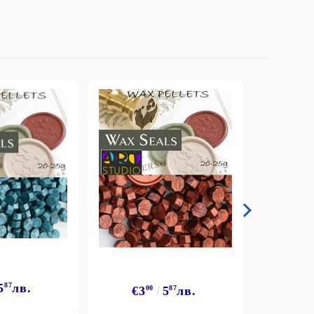
5
87
лв.
€3
€3
00
5
87
лв.