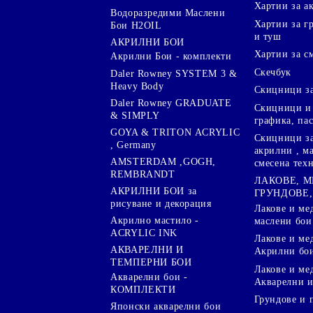
Хартии за а
Водоразредими Маслени
Хартии за гр
Бои H2OIL
и туш
АКРИЛНИ БОИ
Хартии за с
Акрилни Бои - комплекти
Скечбук
Daler Rowney SYSTEM 3 &
Heavy Body
Скицници за
Daler Rowney GRADUATE
Скицници и 
& SIMPLY
графика, па
GOYA & TRITON АCRYLIC
Скицници за
, Germany
акрилни , м
AMSTERDAM ,GOGH,
смесена тех
REMBRANDT
ЛАКОВЕ, 
АКРИЛНИ БОИ за
ГРУНДОВЕ,
рисуване и декорация
Лакове и ме
Акрилно мастило -
маслени бои
ACRYLIC INK
Лакове и ме
АКВАРЕЛНИ И
Акрилни бо
ТЕМПЕРНИ БОИ
Лакове и ме
Акварелни бои -
Акварелни и
КОМПЛЕКТИ
Грундове и 
Японски акварелни бои