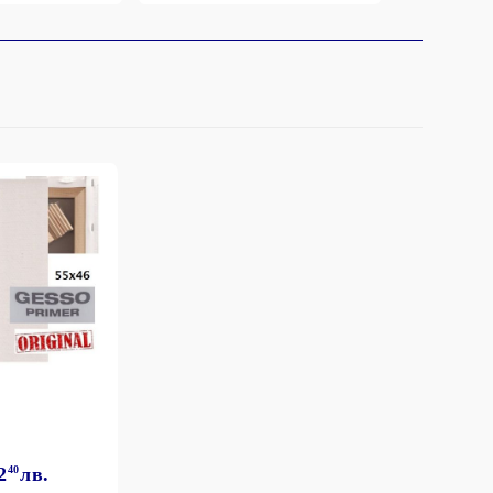
2
40
лв.