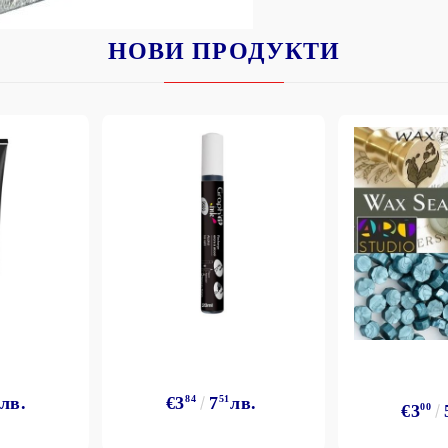
НОВИ ПРОДУКТИ
лв.
€3
84
7
51
лв.
€3
00