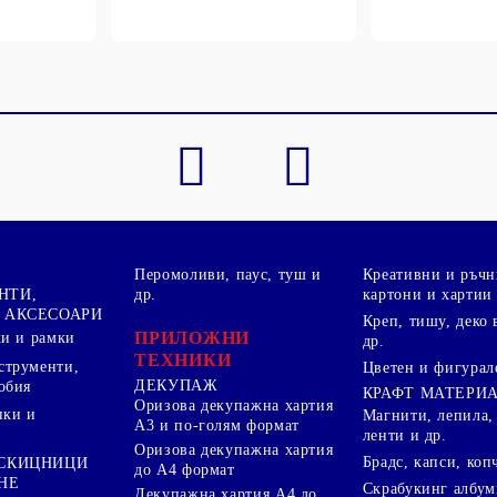
Перомоливи, паус, туш и
Креативни и ръчн
НТИ,
др.
картони и хартии
 АКСЕСОАРИ
Креп, тишу, деко 
ПРИЛОЖНИ
ки и рамки
др.
ТЕХНИКИ
струменти,
Цветен и фигурал
ДЕКУПАЖ
обия
КРАФТ МАТЕРИ
Оризова декупажна хартия
пки и
Магнити, лепила,
А3 и по-голям формат
ленти и др.
Оризова декупажна хартия
Брадс, капси, коп
 СКИЦНИЦИ
до А4 формат
НЕ
Скрабукинг албум
Декупажна хартия А4 до