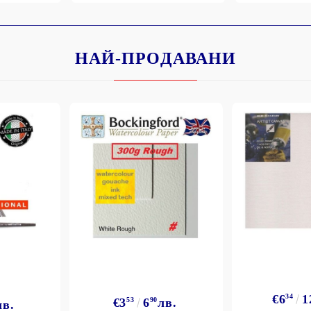
НАЙ-ПРОДАВАНИ
Моят профил
Вход
Регистрация
BGN
EUR
BG
EN
€6
34
1
€3
53
6
90
лв.
лв.