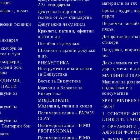
кварел
материали за тях
А3+ стандартна
Брокат, пудри, п
афика , печат
Декупажна хартия по-
перли
голяма от А3+ стандартна
Перлички, мозайк
Декупажни лак/лепила
месени техники
пясък
Краклета, патини, ефектни
пасти и др.
Декоративно тикс
 акварел
стикери
Пособия за декупаж
скечбук за
Панделки, ширити
Шаблони и щампи декупаж
стел и туш
тел
и др.
 маркери ,
Деко елементи от 
ЕНКАУСТИКА
аслени бои,
дърво, метал и др
Инструменти и комплекти
ника
за Енкаустика
МАШИНИ И ЩА
МЕДИУМИ,
Восък за Енкаустика
Машини за рязане
 ПАСТИ
подвързване и
Картони и блокове за
диуми за
консумативи
Енкаустика
МОДЕЛИРАНЕ
SPELLBINDERS U
Моделини, глини и смоли
-60%!
диуми за
и
Полимерна глина - PAPA'S
1. ОСНОВНИ ФО
CLAY
ЕТИКЕТИ, ТАГО
диуми за
Полимерна глина - FIMO
 Темперни бои
2. ОРНАМЕНТИ ,
PROFESSIONAL
АЖУРНИ ФОРМИ 
пасти
Полимерна глина - FIMO
3. РАМКИ , КАРТ