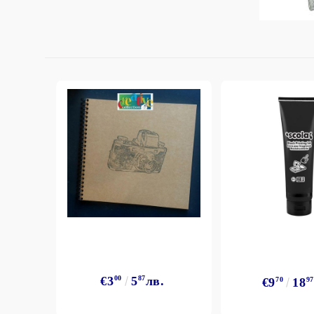
StazON Series - Пигментно мастило
DISTRESS - ДИСТРЕС
VERSAFINE & ARCHIVAL INK -
Super fine pigment & permanent ink
ALADIN IZINK Series - Pigment & Dye
French ink
Пигментни Мастила
ЕКСКЛУЗИВНИ, АЛКОХОЛНИ и
СПРЕЙ
€3
00
5
87
лв.
€9
70
18
97