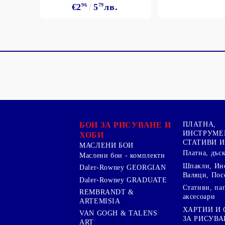
€2
96
5
79
лв.
БОИ ЗА РИСУВАНЕ И
ПЛАТНА,
ИНСТРУМЕ
ХОБИ
СТАТИВИ И
МАСЛЕНИ БОИ
Платна, дъс
Маслени бои - комплекти
Шпакли, Ин
Daler-Rowney GEORGIAN
Валяци, Пос
Daler-Rowney GRADUATE
Стативи, па
REMBRANDT &
аксесоари
ARTEMISIA
ХАРТИИ И
VAN GOGH & TALENS
ЗА РИСУВА
ART