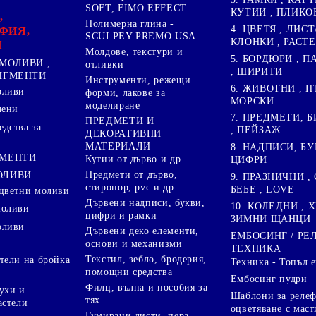
SOFT, FIMO EFFECT
КУТИИ , ПЛИКО
,
Полимерна глина -
4. ЦВЕТЯ , ЛИСТ
ФИЯ,
SCULPEY PREMO USA
КЛОНКИ , РАСТ
И
Молдове, текстури и
5. БОРДЮРИ , 
МОЛИВИ ,
отливки
, ШИРИТИ
ПИГМЕНТИ
Инструменти, режещи
6. ЖИВОТНИ , П
оливи
форми, лакове за
МОРСКИ
моделиране
лени
7. ПРЕДМЕТИ, Б
ПРЕДМЕТИ И
дства за
, ПЕЙЗАЖ
ДЕКОРАТИВНИ
МАТЕРИАЛИ
8. НАДПИСИ, БУ
ГМЕНТИ
Кутии от дърво и др.
ЦИФРИ
Предмети от дърво,
ОЛИВИ
9. ПРАЗНИЧНИ , 
стиропор, pvc и др.
БЕБЕ , LOVE
цветни моливи
Дървени надписи, букви,
10. КОЛЕДНИ , X
моливи
цифри и рамки
ЗИМНИ ЩАНЦИ
оливи
Дървени деко елементи,
ЕМБОСИНГ / РЕ
основи и механизми
ТЕХНИКА
Текстил, зебло, бродерия,
тели на бройка
Техника - Топъл 
помощни средства
Ембосинг пудри
Филц, вълна и пособия за
ухи и
Шаблони за релеф
тях
астели
оцветяване с маст
Гумирани листи, пера,