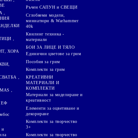
ВЕ
Ръчен САПУН и СВЕЩИ
А ,
Сглобяеми модели,
ЕНИЯ
миниатюри & Warhammer
ПАНДЕЛКИ
40k
Квилинг техника -
ТИЦИ ,
материали
БОИ ЗА ЛИЦЕ И ТЯЛО
ИТ, ХОРА
Единични цветове за грим
Пособия за грим
КВИ,
Комплекти за грим
СВАТБА ,
КРЕАТИВНИ
МАТЕРИАЛИ И
КОМПЛЕКТИ
MAS ,
Mатериали за моделиране и
креативност
ЛЕФ
Елементи за оцветяване и
декориране
ембос
Комплекти за творчество
3+
 и
ила
Комплекти за творчество