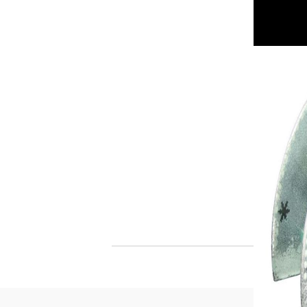
Филц, вълна и пособия за тях
Гумирани листи, пера, шринк пластмаса и др.
Хоби литература
ТАМПОНИ И МАСТИЛА
ДЕКОРАТ
ВОСЪК
Почистващи средства и апликатори за
ГУМЕНИ
мастила
ПОЛИМЕ
MEMENTO - Dye Ink Japan
АКСЕСО
VERSACRAFT - За текстил, дърво,
ПЕЧАТИ 
глина и други
ВОСЪЦИ
VERSAMAGIC - Chalk ink,
Тебеширено мастило
BRILLIANCE - Пигментно мастило