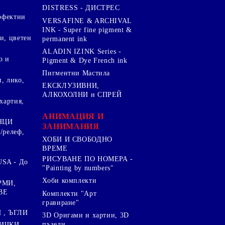
DISTRESS - ДИСТРЕС
ерфектни
VERSAFINE & ARCHIVAL
INK - Super fine pigment &
и, цветен
permanent ink
ALADIN IZINK Series -
о и
Pigment & Dye French ink
Пигментни Мастила
, лико,
ЕКСКЛУЗИВНИ,
АЛКОХОЛНИ и СПРЕЙ
хартия,
.
АНИМАЦИЯ И
НЦИ
ЗАНИМАНИЯ
/релеф,
ХОБИ И СВОБОДНО
ВРЕМЕ
РИСУВАНЕ ПО НОМЕРА -
SA - До
"Painting by numbers"
Хоби комплекти
РМИ,
ВЕ
Комплекти "Арт
гравиране"
, ЪГЛИ
3D Оригами и хартии, 3D
пъзели
ИЧКИ ,