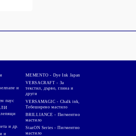
и
MEMENTO - Dye Ink Japan
VERSACRAFT - За
велпапе и
текстил, дърво, глина и
други
ен паус
VERSAMAGIC - Chalk ink,
Тебеширено мастило
АЛИ
 лепящи
BRILLIANCE - Пигментно
мастило
чета и др.
StazON Series - Пигментно
мастило
и и