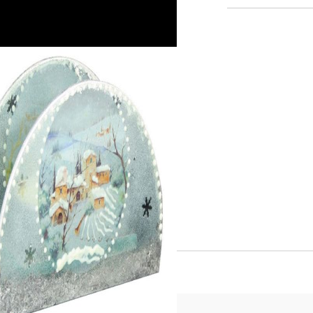
К
К
ИВНИ И ПЕЧАТИ ЗА
ХАРТИИ, ЗАГОТОВКИ ЗА
КАРТИЧКИ, ПЛИКОВЕ
 ПЕЧАТИ
Пликове и комплекти загото
Tweet
картички
РНИ ПЕЧАТИ И
АРИ
Перлени , Металик , Брокат 
хартии
ЗА ВОСЪК И ЦВЕТНИ
Цветни и крафт картони / х
Креативни и ръчни картони 
Креп, тишу, деко велпапе и д
Цветен и фигурален паус