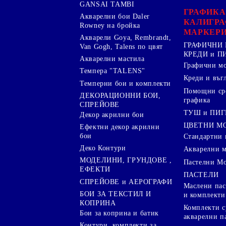
GANSAI TAMBI
ГРАФИКА
Акварелни бои Daler
КАЛИГРА
Rowney на бройка
МАРКЕР
Акварели Goya, Rembrandt,
ГРАФИЧНИ 
Van Gogh, Talens по цвят
КРЕДИ и 
Акварелни мастила
Графични м
Темпера "TALENS"
Креди и въг
Темперни бои и комплекти
Помощни сре
ДЕКОРАЦИОННИ БОИ,
графика
СПРЕЙОВЕ
ТУШ и ПИ
Декор акрилни бои
ЦВЕТНИ М
Ефектни декор акрилни
бои
Стандартни 
Деко Контури
Акварелни 
МОДЕЛИНИ, ГРУНДОВЕ ,
Пастелни М
ЕФЕКТИ
ПАСТЕЛИ
СПРЕЙОВЕ и АЕРОГРАФИ
Маслени пас
БОИ ЗА ТЕКСТИЛ И
и комплекти
КОПРИНА
Комплекти с
Бои за коприна и батик
акварелни п
Контури, комплекти за