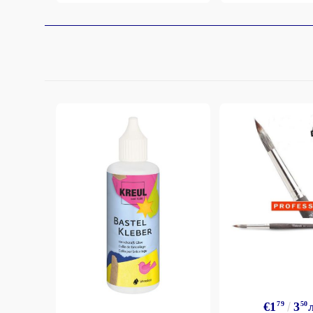
€1
79
3
50