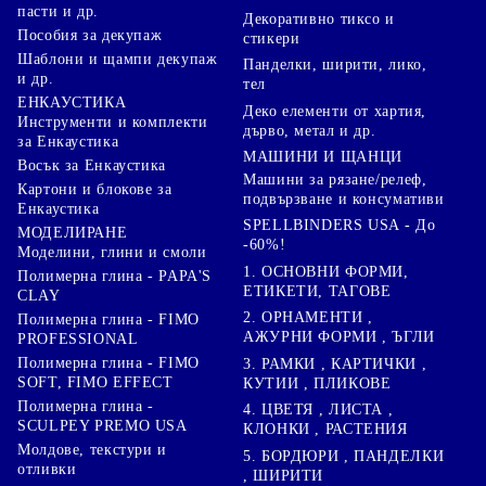
пасти и др.
Декоративно тиксо и
Пособия за декупаж
стикери
Шаблони и щампи декупаж
Панделки, ширити, лико,
и др.
тел
ЕНКАУСТИКА
Деко елементи от хартия,
Инструменти и комплекти
дърво, метал и др.
за Енкаустика
МАШИНИ И ЩАНЦИ
Восък за Енкаустика
Машини за рязане/релеф,
Картони и блокове за
подвързване и консумативи
Енкаустика
SPELLBINDERS USA - До
МОДЕЛИРАНЕ
-60%!
Моделини, глини и смоли
1. ОСНОВНИ ФОРМИ,
Полимерна глина - PAPA'S
ЕТИКЕТИ, ТАГОВЕ
CLAY
2. ОРНАМЕНТИ ,
Полимерна глина - FIMO
АЖУРНИ ФОРМИ , ЪГЛИ
PROFESSIONAL
Полимерна глина - FIMO
3. РАМКИ , КАРТИЧКИ ,
SOFT, FIMO EFFECT
КУТИИ , ПЛИКОВЕ
Полимерна глина -
4. ЦВЕТЯ , ЛИСТА ,
SCULPEY PREMO USA
КЛОНКИ , РАСТЕНИЯ
Молдове, текстури и
5. БОРДЮРИ , ПАНДЕЛКИ
отливки
, ШИРИТИ