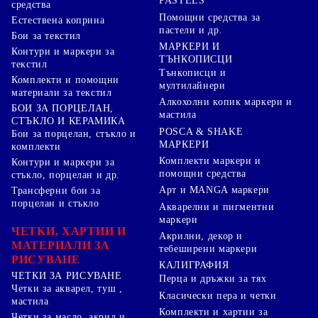
PASTELS
средства
Помощни средства за
Естествена коприна
пастели и др.
Бои за текстил
МАРКЕРИ И
Контури и маркери за
ТЪНКОПИСЦИ
текстил
Тънкописци и
Комплекти и помощни
мултилайнери
материали за текстил
Алкохолни копик маркери и
БОИ ЗА ПОРЦЕЛАН,
мастила
СТЪКЛО И КЕРАМИКА
POSCA & SHAKE
Бои за порцелан, стъкло и
МАРКЕРИ
комплекти
Комплекти маркери и
Контури и маркери за
помощни средства
стъкло, порцелан и др.
Арт и MANGA маркери
Трансферни бои за
порцелан и стъкло
Акварелни и пигментни
маркери
ЧЕТКИ, ХАРТИИ И
Акрилни, декор и
МАТЕРИАЛИ ЗА
тебеширени маркери
РИСУВАНЕ
КАЛИГРАФИЯ
ЧЕТКИ ЗА РИСУВАНЕ
Перца и дръжки за тях
Четки за акварел, туш ,
Класически пера и четки
мастила
Комплекти и хартии за
Четки за масло, акрил и