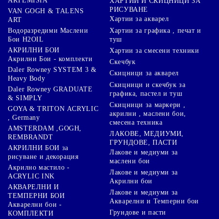
ARTEMISIA
ХАРТИИ И СКИЦНИЦИ ЗА
РИСУВАНЕ
VAN GOGH & TALENS
Хартии за акварел
ART
Хартии за графика , печат и
Водоразредими Маслени
туш
Бои H2OIL
АКРИЛНИ БОИ
Хартии за смесени техники
Акрилни Бои - комплекти
Скечбук
Daler Rowney SYSTEM 3 &
Скицници за акварел
Heavy Body
Скицници и скечбук за
Daler Rowney GRADUATE
графика, пастел и туш
& SIMPLY
Скицници за маркери ,
GOYA & TRITON АCRYLIC
акрилни , маслени бои,
, Germany
смесена техника
AMSTERDAM ,GOGH,
ЛАКОВЕ, МЕДИУМИ,
REMBRANDT
ГРУНДОВЕ, ПАСТИ
АКРИЛНИ БОИ за
Лакове и медиуми за
рисуване и декорация
маслени бои
Акрилно мастило -
Лакове и медиуми за
ACRYLIC INK
Акрилни бои
АКВАРЕЛНИ И
Лакове и медиуми за
ТЕМПЕРНИ БОИ
Акварелни и Темперни бои
Акварелни бои -
Грундове и пасти
КОМПЛЕКТИ