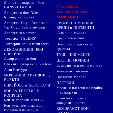
Японски акварелни бои
ГРАФИКА,
GANSAI TAMBI
КАЛИГРАФИЯ,
Акварелни бои Daler
МАРКЕРИ
Rowney на бройка
Акварели Goya, Rembrandt,
ГРАФИЧНИ МОЛИВИ ,
Van Gogh, Talens по цвят
КРЕДИ и ПИГМЕНТИ
Графични моливи
Акварелни мастила
Креди и въглени
Темпера "TALENS"
Темперни бои и комплекти
Помощни средства за
графика
ДЕКОРАЦИОННИ БОИ,
СПРЕЙОВЕ
ТУШ и ПИГМЕНТИ
Декор акрилни бои
ЦВЕТНИ МОЛИВИ
Ефектни декор акрилни бои
Стандартни цветни моливи
Деко Контури
Акварелни моливи
МОДЕЛИНИ, ГРУНДОВЕ ,
Пастелни Моливи
ЕФЕКТИ
ПАСТЕЛИ
СПРЕЙОВЕ и АЕРОГРАФИ
Маслени пастели на бройка
БОИ ЗА ТЕКСТИЛ И
и комплекти
КОПРИНА
Комплекти сухи и
Бои за коприна и батик
акварелни пастели
Контури, комплекти за
REMBRANDT SOFT
коприна и помощни