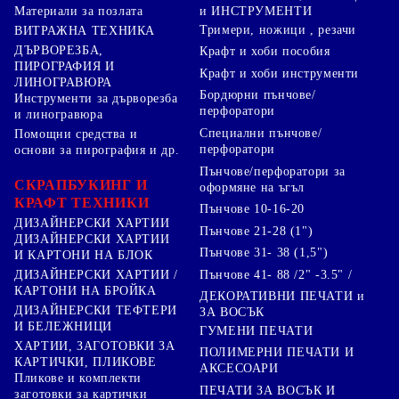
Материали за позлата
и ИНСТРУМЕНТИ
Тримери, ножици , резачи
ВИТРАЖНА ТЕХНИКА
ДЪРВОРЕЗБА,
Крафт и хоби пособия
ПИРОГРАФИЯ И
Крафт и хоби инструменти
ЛИНОГРАВЮРА
Бордюрни пънчове/
Инструменти за дърворезба
перфоратори
и линогравюра
Специални пънчове/
Помощни средства и
перфоратори
основи за пирография и др.
Пънчове/перфоратори за
СКРАПБУКИНГ И
оформяне на ъгъл
КРАФТ ТЕХНИКИ
Пънчове 10-16-20
ДИЗАЙНЕРСКИ ХАРТИИ
Пънчове 21-28 (1")
ДИЗАЙНЕРСКИ ХАРТИИ
Пънчове 31- 38 (1,5")
И КАРТОНИ НА БЛОК
Пънчове 41- 88 /2" -3.5" /
ДИЗАЙНЕРСКИ ХАРТИИ /
КАРТОНИ НА БРОЙКА
ДЕКОРАТИВНИ ПЕЧАТИ и
ДИЗАЙНЕРСКИ ТЕФТЕРИ
ЗА ВОСЪК
И БЕЛЕЖНИЦИ
ГУМЕНИ ПЕЧАТИ
ХАРТИИ, ЗАГОТОВКИ ЗА
ПОЛИМЕРНИ ПЕЧАТИ И
КАРТИЧКИ, ПЛИКОВЕ
АКСЕСОАРИ
Пликове и комплекти
ПЕЧАТИ ЗА ВОСЪК И
заготовки за картички