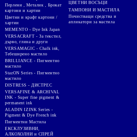
ЦВЕТНИ ВОСЪЦИ
Перлени , Металик , Брокат
ТАМПОНИ И МАСТИЛА
картони и хартии
Почистващи средства и
Цветни и крафт картони /
апликатори за мастила
хартии
MEMENTO - Dye Ink Japan
VERSACRAFT - За текстил,
дърво, глина и други
VERSAMAGIC - Chalk ink,
Тебеширено мастило
BRILLIANCE - Пигментно
мастило
StazON Series - Пигментно
мастило
DISTRESS - ДИСТРЕС
VERSAFINE & ARCHIVAL
INK - Super fine pigment &
permanent ink
ALADIN IZINK Series -
Pigment & Dye French ink
Пигментни Мастила
ЕКСКЛУЗИВНИ,
АЛКОХОЛНИ и СПРЕЙ