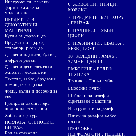
Инструменти, режещи
6. ЖИВОТНИ , ПТИЦИ ,
форми, лакове за
МОРСКИ
моделиране
7. ПРЕДМЕТИ, БИТ, ХОРА
ПРЕДМЕТИ И
, ПЕЙЗАЖ
ДЕКОРАТИВНИ
8. НАДПИСИ, БУКВИ,
МАТЕРИАЛИ
ЦИФРИ
Кутии от дърво и др.
Предмети от дърво,
9. ПРАЗНИЧНИ , СВАТБА ,
стиропор, pvc и др.
БЕБЕ , LOVE
Дървени надписи, букви,
10. КОЛЕДНИ , XMAS ,
цифри и рамки
ЗИМНИ ЩАНЦИ
Дървени деко елементи,
ЕМБОСИНГ / РЕЛЕФ
основи и механизми
ТЕХНИКА
Текстил, зебло, бродерия,
Техника - Топъл ембос
помощни средства
Ембосинг пудри
Филц, вълна и пособия за
Шаблони за релеф и
тях
оцветяване с мастила
Гумирани листи, пера,
Инструменти за релеф
шринк пластмаса и др.
Хоби литература
Папки за релеф и ембос
плочи
ПОЗЛАТА, СТЕНОПИС,
ВИТРАЖ
ПЪНЧОВЕ /
Бои за стенопис
ПЕРФОРАТОРИ , РЕЖЕЩИ