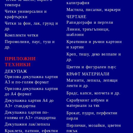
калиграфия
темпера
Мастила, писалки, маркери
Четки универсални и
ЧЕРТАНЕ
крафтърски
Рапидографи и пергели
Четки за фон, лак, грунд и
др.
Линии, триъгълници,
шаблони
Комплекти четки
Перомоливи, паус, туш и
Креативни и ръчни картони
др.
и хартии
Креп, тишу, деко велпапе и
ПРИЛОЖНИ
др.
ТЕХНИКИ
Цветен и фигурален паус
ДЕКУПАЖ
КРАФТ МАТЕРИАЛИ
Оризова декупажна хартия
Магнити, лепила, лепящи
А3 и по-голям формат
ленти и др.
Оризова декупажна хартия
Брадс, капси, копчета и др.
до А4 формат
Скрабукинг албуми и
Декупажна хартия А4 до
материали за тях
А3+ стандартна
Декупажна хартия по-
Брокат, пудри, перфектни
голяма от А3+ стандартна
перли
Декупажни лак/лепила
Перлички, мозайки, цветен
Краклета, патини, ефектни
пясък