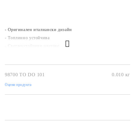
- Оригинален италиански дизайн
- Топлинно устойчива
- Светлоустойчиви цветове
- За всякакви повърхности
- Безкиселинна, фина с ефект на "тишу"
Използвай лак-лепилата на KREUL!
98700 TO DO 101
0.010
кг
Оцени продукта