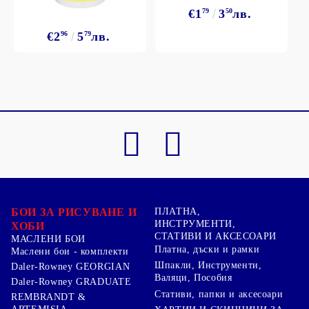
€1
79
3
50
лв.
€2
96
5
79
лв.
БОИ ЗА РИСУВАНЕ И
ПЛАТНА,
ИНСТРУМЕНТИ,
ХОБИ
СТАТИВИ И АКСЕСОАРИ
МАСЛЕНИ БОИ
Платна, дъски и рамки
Маслени бои - комплекти
Шпакли, Инструменти,
Daler-Rowney GEORGIAN
Валяци, Пособия
Daler-Rowney GRADUATE
Стативи, папки и аксесоари
REMBRANDT &