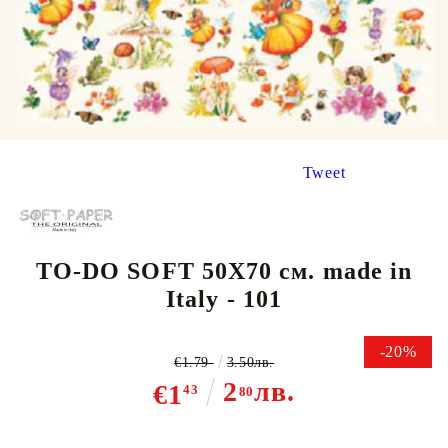
Tweet
TO-DO SOFT 50Х70 см. made in
Italy - 101
-20%
€1.79
3.50лв.
2
лв.
€1
43
80