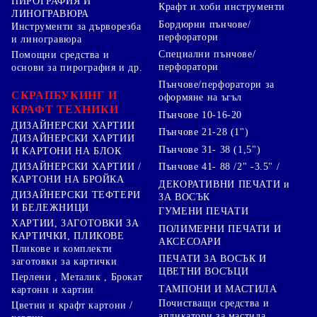
ПИРОГРАФИЯ И
Крафт и хоби инструменти
ЛИНОГРАВЮРА
Бордюрни пънчове/
Инструменти за дърворезба
перфоратори
и линогравюра
Специални пънчове/
Помощни средства и
перфоратори
основи за пирография и др.
Пънчове/перфоратори за
СКРАПБУКИНГ И
оформяне на ъгъл
КРАФТ ТЕХНИКИ
Пънчове 10-16-20
ДИЗАЙНЕРСКИ ХАРТИИ
Пънчове 21-28 (1")
ДИЗАЙНЕРСКИ ХАРТИИ
Пънчове 31- 38 (1,5")
И КАРТОНИ НА БЛОК
Пънчове 41- 88 /2" -3.5" /
ДИЗАЙНЕРСКИ ХАРТИИ /
КАРТОНИ НА БРОЙКА
ДЕКОРАТИВНИ ПЕЧАТИ и
ДИЗАЙНЕРСКИ ТЕФТЕРИ
ЗА ВОСЪК
И БЕЛЕЖНИЦИ
ГУМЕНИ ПЕЧАТИ
ХАРТИИ, ЗАГОТОВКИ ЗА
ПОЛИМЕРНИ ПЕЧАТИ И
КАРТИЧКИ, ПЛИКОВЕ
АКСЕСОАРИ
Пликове и комплекти
ПЕЧАТИ ЗА ВОСЪК И
заготовки за картички
ЦВЕТНИ ВОСЪЦИ
Перлени , Металик , Брокат
ТАМПОНИ И МАСТИЛА
картони и хартии
Почистващи средства и
Цветни и крафт картони /
апликатори за мастила