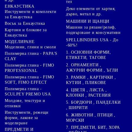
тел
ЕНКАУСТИКА
Деко елементи от хартия,
Инструменти и комплекти
дърво, метал и др.
за Енкаустика
МАШИНИ И ЩАНЦИ
Восък за Енкаустика
Машини за рязане/релеф,
Картони и блокове за
подвързване и консумативи
Енкаустика
SPELLBINDERS USA - До
МОДЕЛИРАНЕ
-60%!
Моделини, глини и смоли
1. ОСНОВНИ ФОРМИ,
Полимерна глина - PAPA'S
ЕТИКЕТИ, ТАГОВЕ
CLAY
2. ОРНАМЕНТИ ,
Полимерна глина - FIMO
АЖУРНИ ФОРМИ , ЪГЛИ
PROFESSIONAL
Полимерна глина - FIMO
3. РАМКИ , КАРТИЧКИ ,
SOFT, FIMO EFFECT
КУТИИ , ПЛИКОВЕ
Полимерна глина -
4. ЦВЕТЯ , ЛИСТА ,
SCULPEY PREMO USA
КЛОНКИ , РАСТЕНИЯ
Молдове, текстури и
5. БОРДЮРИ , ПАНДЕЛКИ
отливки
, ШИРИТИ
Инструменти, режещи
6. ЖИВОТНИ , ПТИЦИ ,
форми, лакове за
МОРСКИ
моделиране
7. ПРЕДМЕТИ, БИТ, ХОРА
ПРЕДМЕТИ И