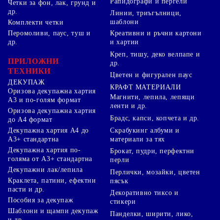
Рапидографи и пергели
Четки за фон, лак, грунд и
др.
Линии, триъгълници,
шаблони
Комплекти четки
Перомоливи, паус, туш и
Креативни и ръчни картони
др.
и хартии
Креп, тишу, деко велпапе и
ПРИЛОЖНИ
др.
ТЕХНИКИ
Цветен и фигурален паус
ДЕКУПАЖ
КРАФТ МАТЕРИАЛИ
Оризова декупажна хартия
Магнити, лепила, лепящи
А3 и по-голям формат
ленти и др.
Оризова декупажна хартия
Брадс, капси, копчета и др.
до А4 формат
Скрабукинг албуми и
Декупажна хартия А4 до
материали за тях
А3+ стандартна
Декупажна хартия по-
Брокат, пудри, перфектни
голяма от А3+ стандартна
перли
Декупажни лак/лепила
Перлички, мозайки, цветен
Краклета, патини, ефектни
пясък
пасти и др.
Декоративно тиксо и
Пособия за декупаж
стикери
Шаблони и щампи декупаж
Панделки, ширити, лико,
и др.