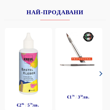
НАЙ-ПРОДАВАНИ
€1
79
3
50
лв.
€2
96
5
79
лв.