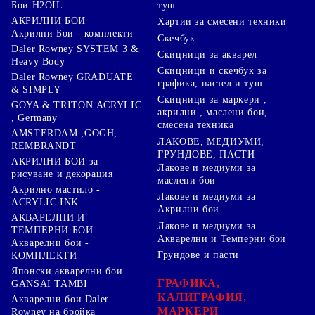
туш
Бои H2OIL
АКРИЛНИ БОИ
Хартии за смесени техники
Акрилни Бои - комплекти
Скечбук
Daler Rowney SYSTEM 3 &
Скицници за акварел
Heavy Body
Скицници и скечбук за
Daler Rowney GRADUATE
графика, пастел и туш
& SIMPLY
Скицници за маркери ,
GOYA & TRITON АCRYLIC
акрилни , маслени бои,
, Germany
смесена техника
AMSTERDAM ,GOGH,
ЛАКОВЕ, МЕДИУМИ,
REMBRANDT
ГРУНДОВЕ, ПАСТИ
АКРИЛНИ БОИ за
Лакове и медиуми за
рисуване и декорация
маслени бои
Акрилно мастило -
Лакове и медиуми за
ACRYLIC INK
Акрилни бои
АКВАРЕЛНИ И
Лакове и медиуми за
ТЕМПЕРНИ БОИ
Акварелни и Темперни бои
Акварелни бои -
Грундове и пасти
КОМПЛЕКТИ
Японски акварелни бои
ГРАФИКА,
GANSAI TAMBI
КАЛИГРАФИЯ,
Акварелни бои Daler
МАРКЕРИ
Rowney на бройка