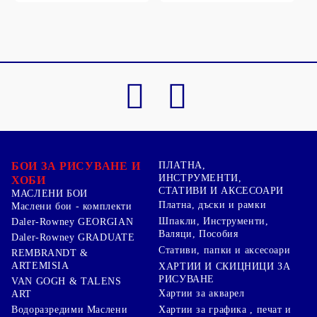
БОИ ЗА РИСУВАНЕ И
ПЛАТНА,
ИНСТРУМЕНТИ,
ХОБИ
СТАТИВИ И АКСЕСОАРИ
МАСЛЕНИ БОИ
Платна, дъски и рамки
Маслени бои - комплекти
Шпакли, Инструменти,
Daler-Rowney GEORGIAN
Валяци, Пособия
Daler-Rowney GRADUATE
Стативи, папки и аксесоари
REMBRANDT &
ARTEMISIA
ХАРТИИ И СКИЦНИЦИ ЗА
РИСУВАНЕ
VAN GOGH & TALENS
Хартии за акварел
ART
Хартии за графика , печат и
Водоразредими Маслени