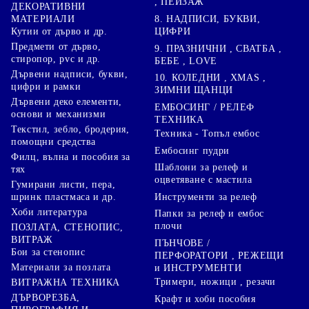
, ПЕЙЗАЖ
ДЕКОРАТИВНИ
8. НАДПИСИ, БУКВИ,
МАТЕРИАЛИ
ЦИФРИ
Кутии от дърво и др.
Предмети от дърво,
9. ПРАЗНИЧНИ , СВАТБА ,
стиропор, pvc и др.
БЕБЕ , LOVE
Дървени надписи, букви,
10. КОЛЕДНИ , XMAS ,
цифри и рамки
ЗИМНИ ЩАНЦИ
Дървени деко елементи,
ЕМБОСИНГ / РЕЛЕФ
основи и механизми
ТЕХНИКА
Текстил, зебло, бродерия,
Техника - Топъл ембос
помощни средства
Ембосинг пудри
Филц, вълна и пособия за
Шаблони за релеф и
тях
оцветяване с мастила
Гумирани листи, пера,
Инструменти за релеф
шринк пластмаса и др.
Хоби литература
Папки за релеф и ембос
плочи
ПОЗЛАТА, СТЕНОПИС,
ВИТРАЖ
ПЪНЧОВЕ /
Бои за стенопис
ПЕРФОРАТОРИ , РЕЖЕЩИ
Материали за позлата
и ИНСТРУМЕНТИ
Тримери, ножици , резачи
ВИТРАЖНА ТЕХНИКА
ДЪРВОРЕЗБА,
Крафт и хоби пособия