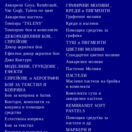
Акварели Goya, Rembrandt,
ГРАФИЧНИ МОЛИВИ ,
Van Gogh, Talens по цвят
КРЕДИ и ПИГМЕНТИ
Графични моливи
Акварелни мастила
Креди и въглени
Темпера "TALENS"
Темперни бои и комплекти
Помощни средства за
графика
ДЕКОРАЦИОННИ БОИ,
СПРЕЙОВЕ
ТУШ и ПИГМЕНТИ
Декор акрилни бои
ЦВЕТНИ МОЛИВИ
Ефектни декор акрилни бои
Стандартни цветни моливи
Деко Контури
Акварелни моливи
МОДЕЛИНИ, ГРУНДОВЕ ,
Пастелни Моливи
ЕФЕКТИ
ПАСТЕЛИ
СПРЕЙОВЕ и АЕРОГРАФИ
Маслени пастели на бройка
БОИ ЗА ТЕКСТИЛ И
и комплекти
КОПРИНА
Комплекти сухи и
Бои за коприна и батик
акварелни пастели
Контури, комплекти за
REMBRANDT SOFT
коприна и помощни
PASTELS
средства
Помощни средства за
Естествена коприна
пастели и др.
Бои за текстил
МАРКЕРИ И
Контури и маркери за