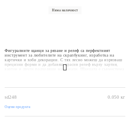
Няма наличност
Фигуралните щанци за рязане и релеф са перфектният
инструмент за любителите на скрапбукинг, изработка на
картички и хоби декорации. С тях лесно можеш да изрязваш
прецизни форми и да добавяш красив релеф върху хартия,
картон и други подходящи материали. Щанцата е съвместима
с повечето стандартни машини за изрязване и релеф, което я
прави удобна и универсална за употреба. Благодарение на
високото качество и детайлния дизайн, тя ще придаде
професионален и уникален вид на всеки твой проект.
sd248
0.050
кг
Оцени продукта