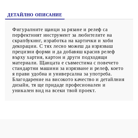
ДЕТАЙЛНО ОПИСАНИЕ
Фигуралните щанци за рязане и релеф са
перфектният инструмент за любителите на
скрапбукинг, изработка на картички и хоби
декорации. С тях лесно можеш да изрязваш
прецизни форми и да добавяш красив релеф
върху хартия, картон и други подходящи
материали. Щанцата е съвместима с повечето
стандартни машини за изрязване и релеф, което
я прави удобна и универсална за употреба.
Благодарение на високото качество и детайлния
дизайн, тя ще придаде професионален и
уникален вид на всеки твой проект.