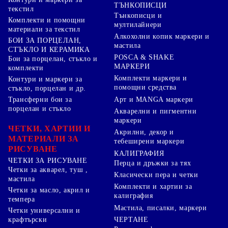
ТЪНКОПИСЦИ
текстил
Тънкописци и
Комплекти и помощни
мултилайнери
материали за текстил
Алкохолни копик маркери и
БОИ ЗА ПОРЦЕЛАН,
мастила
СТЪКЛО И КЕРАМИКА
POSCA & SHAKE
Бои за порцелан, стъкло и
МАРКЕРИ
комплекти
Комплекти маркери и
Контури и маркери за
помощни средства
стъкло, порцелан и др.
Арт и MANGA маркери
Трансферни бои за
порцелан и стъкло
Акварелни и пигментни
маркери
ЧЕТКИ, ХАРТИИ И
Акрилни, декор и
МАТЕРИАЛИ ЗА
тебеширени маркери
РИСУВАНЕ
КАЛИГРАФИЯ
ЧЕТКИ ЗА РИСУВАНЕ
Перца и дръжки за тях
Четки за акварел, туш ,
Класически пера и четки
мастила
Комплекти и хартии за
Четки за масло, акрил и
калиграфия
темпера
Мастила, писалки, маркери
Четки универсални и
ЧЕРТАНЕ
крафтърски