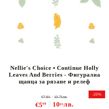
Tweet
Nellie's Choice • Continue Holly
Leaves And Berries - Фигурална
щанца за рязане и релеф
-20%
€7.01
13.71лв.
10
лв.
€5
60
95