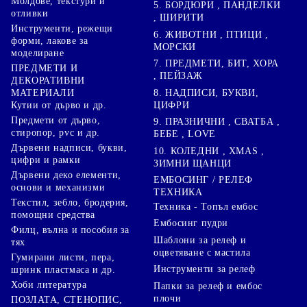
Молдове, текстури и
5. БОРДЮРИ , ПАНДЕЛКИ
отливки
, ШИРИТИ
Инструменти, режещи
6. ЖИВОТНИ , ПТИЦИ ,
форми, лакове за
МОРСКИ
моделиране
7. ПРЕДМЕТИ, БИТ, ХОРА
ПРЕДМЕТИ И
, ПЕЙЗАЖ
ДЕКОРАТИВНИ
8. НАДПИСИ, БУКВИ,
МАТЕРИАЛИ
ЦИФРИ
Кутии от дърво и др.
Предмети от дърво,
9. ПРАЗНИЧНИ , СВАТБА ,
стиропор, pvc и др.
БЕБЕ , LOVE
Дървени надписи, букви,
10. КОЛЕДНИ , XMAS ,
цифри и рамки
ЗИМНИ ЩАНЦИ
Дървени деко елементи,
ЕМБОСИНГ / РЕЛЕФ
основи и механизми
ТЕХНИКА
Текстил, зебло, бродерия,
Техника - Топъл ембос
помощни средства
Ембосинг пудри
Филц, вълна и пособия за
Шаблони за релеф и
тях
оцветяване с мастила
Гумирани листи, пера,
Инструменти за релеф
шринк пластмаса и др.
Хоби литература
Папки за релеф и ембос
плочи
ПОЗЛАТА, СТЕНОПИС,