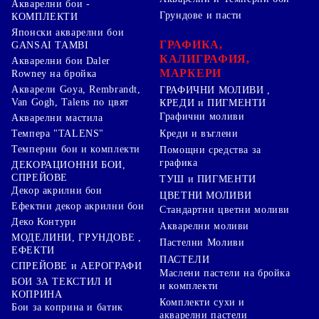
Акварелни бои -
Грундове и пасти
КОМПЛЕКТИ
Японски акварелни бои
ГРАФИКА,
GANSAI TAMBI
КАЛИГРАФИЯ,
Акварелни бои Daler
МАРКЕРИ
Rowney на бройка
Акварели Goya, Rembrandt,
ГРАФИЧНИ МОЛИВИ ,
Van Gogh, Talens по цвят
КРЕДИ и ПИГМЕНТИ
Графични моливи
Акварелни мастила
Креди и въглени
Темпера "TALENS"
Темперни бои и комплекти
Помощни средства за
графика
ДЕКОРАЦИОННИ БОИ,
СПРЕЙОВЕ
ТУШ и ПИГМЕНТИ
Декор акрилни бои
ЦВЕТНИ МОЛИВИ
Ефектни декор акрилни бои
Стандартни цветни моливи
Деко Контури
Акварелни моливи
МОДЕЛИНИ, ГРУНДОВЕ ,
Пастелни Моливи
ЕФЕКТИ
ПАСТЕЛИ
СПРЕЙОВЕ и АЕРОГРАФИ
Маслени пастели на бройка
БОИ ЗА ТЕКСТИЛ И
и комплекти
КОПРИНА
Комплекти сухи и
Бои за коприна и батик
акварелни пастели