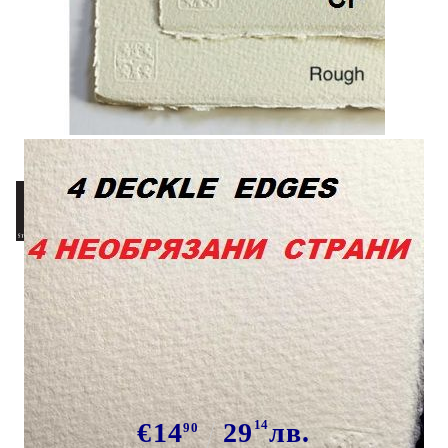
Tweet
# SAUNDERS WATERFORD CP
638g 76 x 56 - Професионален
акварелен ръчен картон 100%
памук WHITE
€14
29
14
лв.
90