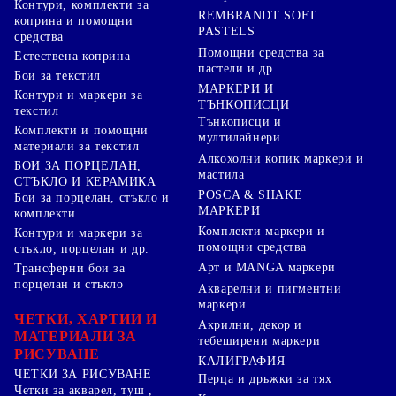
Контури, комплекти за
REMBRANDT SOFT
коприна и помощни
PASTELS
средства
Помощни средства за
Естествена коприна
пастели и др.
Бои за текстил
МАРКЕРИ И
Контури и маркери за
ТЪНКОПИСЦИ
текстил
Тънкописци и
Комплекти и помощни
мултилайнери
материали за текстил
Алкохолни копик маркери и
БОИ ЗА ПОРЦЕЛАН,
мастила
СТЪКЛО И КЕРАМИКА
POSCA & SHAKE
Бои за порцелан, стъкло и
МАРКЕРИ
комплекти
Комплекти маркери и
Контури и маркери за
помощни средства
стъкло, порцелан и др.
Арт и MANGA маркери
Трансферни бои за
порцелан и стъкло
Акварелни и пигментни
маркери
ЧЕТКИ, ХАРТИИ И
Акрилни, декор и
МАТЕРИАЛИ ЗА
тебеширени маркери
РИСУВАНЕ
КАЛИГРАФИЯ
ЧЕТКИ ЗА РИСУВАНЕ
Перца и дръжки за тях
Четки за акварел, туш ,