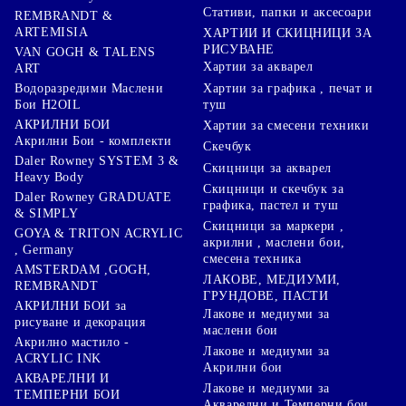
Стативи, папки и аксесоари
REMBRANDT &
ARTEMISIA
ХАРТИИ И СКИЦНИЦИ ЗА
РИСУВАНЕ
VAN GOGH & TALENS
Хартии за акварел
ART
Хартии за графика , печат и
Водоразредими Маслени
туш
Бои H2OIL
АКРИЛНИ БОИ
Хартии за смесени техники
Акрилни Бои - комплекти
Скечбук
Daler Rowney SYSTEM 3 &
Скицници за акварел
Heavy Body
Скицници и скечбук за
Daler Rowney GRADUATE
графика, пастел и туш
& SIMPLY
Скицници за маркери ,
GOYA & TRITON АCRYLIC
акрилни , маслени бои,
, Germany
смесена техника
AMSTERDAM ,GOGH,
ЛАКОВЕ, МЕДИУМИ,
REMBRANDT
ГРУНДОВЕ, ПАСТИ
АКРИЛНИ БОИ за
Лакове и медиуми за
рисуване и декорация
маслени бои
Акрилно мастило -
Лакове и медиуми за
ACRYLIC INK
Акрилни бои
АКВАРЕЛНИ И
Лакове и медиуми за
ТЕМПЕРНИ БОИ
Акварелни и Темперни бои