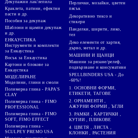
Декупажни лак/лепила
Перлички, мозайки, цветен
Краклета, патини, ефектни
пясък
пасти и др.
Декоративно тиксо и
Пособия за декупаж
стикери
Шаблони и щампи декупаж
Панделки, ширити, лико,
и др.
тел
ЕНКАУСТИКА
Деко елементи от хартия,
Инструменти и комплекти
дърво, метал и др.
за Енкаустика
МАШИНИ И ЩАНЦИ
Восък за Енкаустика
Машини за рязане/релеф,
Картони и блокове за
подвързване и консумативи
Енкаустика
SPELLBINDERS USA - До
МОДЕЛИРАНЕ
-60%!
Моделини, глини и смоли
1. ОСНОВНИ ФОРМИ,
Полимерна глина - PAPA'S
ЕТИКЕТИ, ТАГОВЕ
CLAY
2. ОРНАМЕНТИ ,
Полимерна глина - FIMO
АЖУРНИ ФОРМИ , ЪГЛИ
PROFESSIONAL
Полимерна глина - FIMO
3. РАМКИ , КАРТИЧКИ ,
SOFT, FIMO EFFECT
КУТИИ , ПЛИКОВЕ
Полимерна глина -
4. ЦВЕТЯ , ЛИСТА ,
SCULPEY PREMO USA
КЛОНКИ , РАСТЕНИЯ