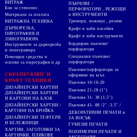
ВИТРАЖ
ПЪНЧОВЕ /
Бои за стенопис
ПЕРФОРАТОРИ , РЕЖЕЩИ
Материали за позлата
и ИНСТРУМЕНТИ
Тримери, ножици , резачи
ВИТРАЖНА ТЕХНИКА
ДЪРВОРЕЗБА,
Крафт и хоби пособия
ПИРОГРАФИЯ И
Крафт и хоби инструменти
ЛИНОГРАВЮРА
Бордюрни пънчове/
Инструменти за дърворезба
перфоратори
и линогравюра
Специални пънчове/
Помощни средства и
перфоратори
основи за пирография и др.
Пънчове/перфоратори за
СКРАПБУКИНГ И
оформяне на ъгъл
КРАФТ ТЕХНИКИ
Пънчове 10-16-20
ДИЗАЙНЕРСКИ ХАРТИИ
Пънчове 21-28 (1")
ДИЗАЙНЕРСКИ ХАРТИИ
Пънчове 31- 38 (1,5")
И КАРТОНИ НА БЛОК
Пънчове 41- 88 /2" -3.5" /
ДИЗАЙНЕРСКИ ХАРТИИ /
КАРТОНИ НА БРОЙКА
ДЕКОРАТИВНИ ПЕЧАТИ и
ДИЗАЙНЕРСКИ ТЕФТЕРИ
ЗА ВОСЪК
И БЕЛЕЖНИЦИ
ГУМЕНИ ПЕЧАТИ
ХАРТИИ, ЗАГОТОВКИ ЗА
ПОЛИМЕРНИ ПЕЧАТИ И
КАРТИЧКИ, ПЛИКОВЕ