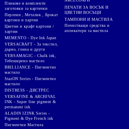
АКСЕСОАРИ
Пликове и комплекти
ПЕЧАТИ ЗА ВОСЪК И
заготовки за картички
ЦВЕТНИ ВОСЪЦИ
Перлени , Металик , Брокат
ТАМПОНИ И МАСТИЛА
картони и хартии
Почистващи средства и
Цветни и крафт картони /
апликатори за мастила
хартии
MEMENTO - Dye Ink Japan
VERSACRAFT - За текстил,
дърво, глина и други
VERSAMAGIC - Chalk ink,
Тебеширено мастило
BRILLIANCE - Пигментно
мастило
StazON Series - Пигментно
мастило
DISTRESS - ДИСТРЕС
VERSAFINE & ARCHIVAL
INK - Super fine pigment &
permanent ink
ALADIN IZINK Series -
Pigment & Dye French ink
Пигментни Мастила