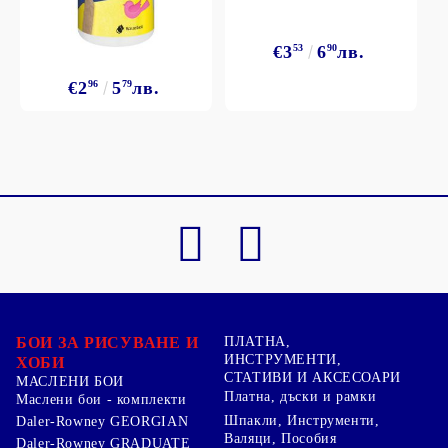
€3
53
6
90
лв.
€2
96
5
79
лв.
БОИ ЗА РИСУВАНЕ И
ПЛАТНА,
ИНСТРУМЕНТИ,
ХОБИ
СТАТИВИ И АКСЕСОАРИ
МАСЛЕНИ БОИ
Платна, дъски и рамки
Маслени бои - комплекти
Шпакли, Инструменти,
Daler-Rowney GEORGIAN
Валяци, Пособия
Daler-Rowney GRADUATE