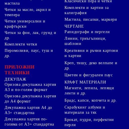
Класически пера и четки
мастила
Комплекти и хартии за
Четки за масло, акрил и
калиграфия
темпера
Мастила, писалки, маркери
Четки универсални и
ЧЕРТАНЕ
крафтърски
Рапидографи и пергели
Четки за фон, лак, грунд и
др.
Линии, триъгълници,
шаблони
Комплекти четки
Перомоливи, паус, туш и
Креативни и ръчни картони
др.
и хартии
Креп, тишу, деко велпапе и
ПРИЛОЖНИ
др.
ТЕХНИКИ
Цветен и фигурален паус
ДЕКУПАЖ
КРАФТ МАТЕРИАЛИ
Оризова декупажна хартия
Магнити, лепила, лепящи
А3 и по-голям формат
ленти и др.
Оризова декупажна хартия
Брадс, капси, копчета и др.
до А4 формат
Скрабукинг албуми и
Декупажна хартия А4 до
материали за тях
А3+ стандартна
Декупажна хартия по-
Брокат, пудри, перфектни
голяма от А3+ стандартна
перли