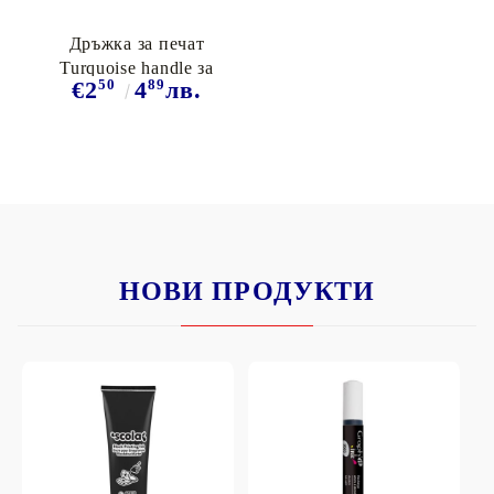
Дръжка за печат
Turquoise handle за
50
89
€2
4
лв.
восък
НОВИ ПРОДУКТИ