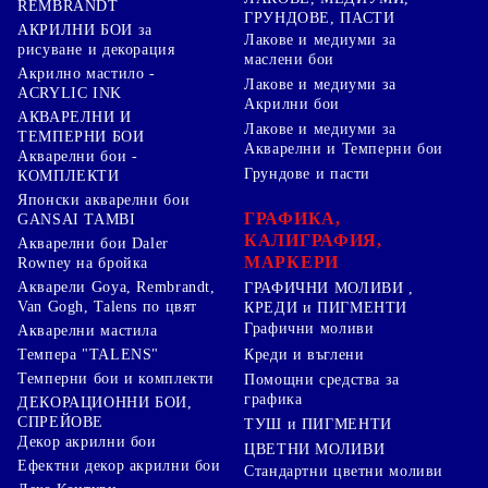
REMBRANDT
ГРУНДОВЕ, ПАСТИ
АКРИЛНИ БОИ за
Лакове и медиуми за
рисуване и декорация
маслени бои
Акрилно мастило -
Лакове и медиуми за
ACRYLIC INK
Акрилни бои
АКВАРЕЛНИ И
Лакове и медиуми за
ТЕМПЕРНИ БОИ
Акварелни и Темперни бои
Акварелни бои -
Грундове и пасти
КОМПЛЕКТИ
Японски акварелни бои
ГРАФИКА,
GANSAI TAMBI
КАЛИГРАФИЯ,
Акварелни бои Daler
МАРКЕРИ
Rowney на бройка
Акварели Goya, Rembrandt,
ГРАФИЧНИ МОЛИВИ ,
Van Gogh, Talens по цвят
КРЕДИ и ПИГМЕНТИ
Графични моливи
Акварелни мастила
Креди и въглени
Темпера "TALENS"
Темперни бои и комплекти
Помощни средства за
графика
ДЕКОРАЦИОННИ БОИ,
СПРЕЙОВЕ
ТУШ и ПИГМЕНТИ
Декор акрилни бои
ЦВЕТНИ МОЛИВИ
Ефектни декор акрилни бои
Стандартни цветни моливи