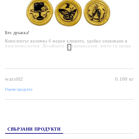
Без дръжка!
Комплектът включва 6 медни клишета, удобно опаковани в
практична кутия. Дизайните са универсални, което ги прави
подходящи за ежедневна употреба и всеки повод. След
употреба просто почистете клишетата с кърпа, за да запазите
качеството им.
ВИДЕО
waxsl02
0.100
кг
Оцени продукта
СВЪРЗАНИ ПРОДУКТИ