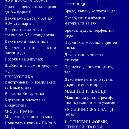
А3 и по-голям формат
ленти и др.
Оризова декупажна хартия
Брадс, капси, копчета и др.
до А4 формат
Скрабукинг албуми и
Декупажна хартия А4 до
материали за тях
А3+ стандартна
Декупажна хартия по-
Брокат, пудри, перфектни
голяма от А3+ стандартна
перли
Декупажни лак/лепила
Перлички, мозайки, цветен
Краклета, патини, ефектни
пясък
пасти и др.
Декоративно тиксо и
Пособия за декупаж
стикери
Шаблони и щампи декупаж
Панделки, ширити, лико,
и др.
тел
ЕНКАУСТИКА
Деко елементи от хартия,
Инструменти и комплекти
дърво, метал и др.
за Енкаустика
МАШИНИ И ЩАНЦИ
Восък за Енкаустика
Машини за рязане/релеф,
Картони и блокове за
подвързване и консумативи
Енкаустика
SPELLBINDERS USA - До
МОДЕЛИРАНЕ
-60%!
Моделини, глини и смоли
1. ОСНОВНИ ФОРМИ,
Полимерна глина - PAPA'S
ЕТИКЕТИ, ТАГОВЕ
CLAY