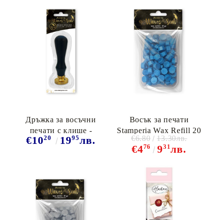
Дръжка за восъчни
Восък за печати
печати с клише -
Stamperia Wax Refill 20
20
95
€6.80
13.30лв.
€10
19
лв.
Stampera, Handle with
грама - Светло синьо
76
31
€4
9
лв.
seal diam cm 2,5 / For
You