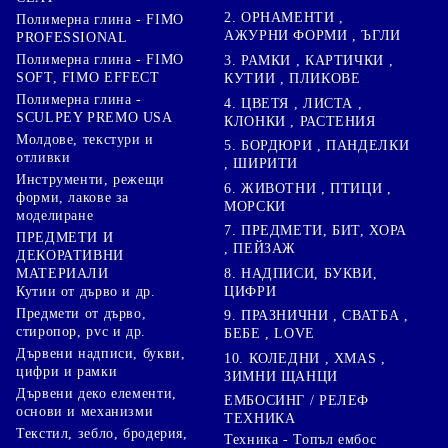
2. ОРНАМЕНТИ ,
Полимерна глина - FIMO
АЖУРНИ ФОРМИ , ЪГЛИ
PROFESSIONAL
Полимерна глина - FIMO
3. РАМКИ , КАРТИЧКИ ,
SOFT, FIMO EFFECT
КУТИИ , ПЛИКОВЕ
Полимерна глина -
4. ЦВЕТЯ , ЛИСТА ,
SCULPEY PREMO USA
КЛОНКИ , РАСТЕНИЯ
Молдове, текстури и
5. БОРДЮРИ , ПАНДЕЛКИ
отливки
, ШИРИТИ
Инструменти, режещи
6. ЖИВОТНИ , ПТИЦИ ,
форми, лакове за
МОРСКИ
моделиране
7. ПРЕДМЕТИ, БИТ, ХОРА
ПРЕДМЕТИ И
, ПЕЙЗАЖ
ДЕКОРАТИВНИ
8. НАДПИСИ, БУКВИ,
МАТЕРИАЛИ
ЦИФРИ
Кутии от дърво и др.
Предмети от дърво,
9. ПРАЗНИЧНИ , СВАТБА ,
стиропор, pvc и др.
БЕБЕ , LOVE
Дървени надписи, букви,
10. КОЛЕДНИ , XMAS ,
цифри и рамки
ЗИМНИ ЩАНЦИ
Дървени деко елементи,
ЕМБОСИНГ / РЕЛЕФ
основи и механизми
ТЕХНИКА
Текстил, зебло, бродерия,
Техника - Топъл ембос