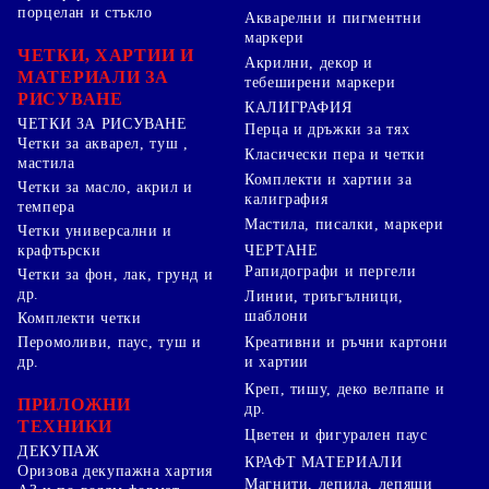
порцелан и стъкло
Акварелни и пигментни
маркери
ЧЕТКИ, ХАРТИИ И
Акрилни, декор и
МАТЕРИАЛИ ЗА
тебеширени маркери
РИСУВАНЕ
КАЛИГРАФИЯ
ЧЕТКИ ЗА РИСУВАНЕ
Перца и дръжки за тях
Четки за акварел, туш ,
Класически пера и четки
мастила
Комплекти и хартии за
Четки за масло, акрил и
калиграфия
темпера
Мастила, писалки, маркери
Четки универсални и
ЧЕРТАНЕ
крафтърски
Рапидографи и пергели
Четки за фон, лак, грунд и
др.
Линии, триъгълници,
шаблони
Комплекти четки
Перомоливи, паус, туш и
Креативни и ръчни картони
др.
и хартии
Креп, тишу, деко велпапе и
ПРИЛОЖНИ
др.
ТЕХНИКИ
Цветен и фигурален паус
ДЕКУПАЖ
КРАФТ МАТЕРИАЛИ
Оризова декупажна хартия
Магнити, лепила, лепящи