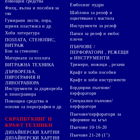
помощни средства
Ембосинг пудри
Филц, вълна и пособия за
Шаблони за релеф и
тях
оцветяване с мастила
Гумирани листи, пера,
Инструменти за релеф
шринк пластмаса и др.
Хоби литература
Папки за релеф и ембос
плочи
ПОЗЛАТА, СТЕНОПИС,
ВИТРАЖ
ПЪНЧОВЕ /
Бои за стенопис
ПЕРФОРАТОРИ , РЕЖЕЩИ
Материали за позлата
и ИНСТРУМЕНТИ
Тримери, ножици , резачи
ВИТРАЖНА ТЕХНИКА
ДЪРВОРЕЗБА,
Крафт и хоби пособия
ПИРОГРАФИЯ И
Крафт и хоби инструменти
ЛИНОГРАВЮРА
Бордюрни пънчове/
Инструменти за дърворезба
перфоратори
и линогравюра
Специални пънчове/
Помощни средства и
перфоратори
основи за пирография и др.
Пънчове/перфоратори за
СКРАПБУКИНГ И
оформяне на ъгъл
КРАФТ ТЕХНИКИ
Пънчове 10-16-20
ДИЗАЙНЕРСКИ ХАРТИИ
Пънчове 21-28 (1")
ДИЗАЙНЕРСКИ ХАРТИИ