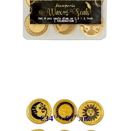
Tweet
Stampera, Set 6 seals diam cm 2,5 -
Комплект клишета за восъчни
печати, сет 2 празнични
€34
67
95
лв.
74