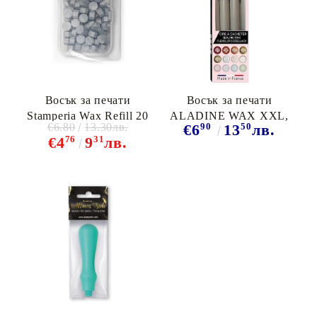
Восък за печати
Восък за печати
Stamperia Wax Refill 20
ALADINE WAX XXL,
€6.80
13.30лв.
90
50
€6
13
лв.
грама - Светло сребро
France пакет 4бр 11мм -
76
31
€4
9
лв.
ТОПЛО СИВО