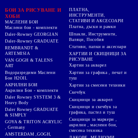
БОИ ЗА РИСУВАНЕ И
ПЛАТНА,
ИНСТРУМЕНТИ,
ХОБИ
СТАТИВИ И АКСЕСОАРИ
МАСЛЕНИ БОИ
Платна, дъски и рамки
Маслени бои - комплекти
Шпакли, Инструменти,
Daler-Rowney GEORGIAN
Валяци, Пособия
Daler-Rowney GRADUATE
Стативи, папки и аксесоари
REMBRANDT &
ARTEMISIA
ХАРТИИ И СКИЦНИЦИ ЗА
РИСУВАНЕ
VAN GOGH & TALENS
Хартии за акварел
ART
Хартии за графика , печат и
Водоразредими Маслени
туш
Бои H2OIL
АКРИЛНИ БОИ
Хартии за смесени техники
Акрилни Бои - комплекти
Скечбук
Daler Rowney SYSTEM 3 &
Скицници за акварел
Heavy Body
Скицници и скечбук за
Daler Rowney GRADUATE
графика, пастел и туш
& SIMPLY
Скицници за маркери ,
GOYA & TRITON АCRYLIC
акрилни , маслени бои,
, Germany
смесена техника
AMSTERDAM ,GOGH,
ЛАКОВЕ, МЕДИУМИ,