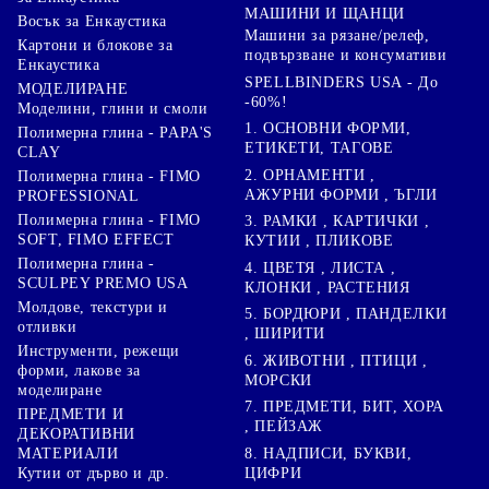
МАШИНИ И ЩАНЦИ
Восък за Енкаустика
Машини за рязане/релеф,
Картони и блокове за
подвързване и консумативи
Енкаустика
SPELLBINDERS USA - До
МОДЕЛИРАНЕ
-60%!
Моделини, глини и смоли
1. ОСНОВНИ ФОРМИ,
Полимерна глина - PAPA'S
ЕТИКЕТИ, ТАГОВЕ
CLAY
2. ОРНАМЕНТИ ,
Полимерна глина - FIMO
АЖУРНИ ФОРМИ , ЪГЛИ
PROFESSIONAL
Полимерна глина - FIMO
3. РАМКИ , КАРТИЧКИ ,
SOFT, FIMO EFFECT
КУТИИ , ПЛИКОВЕ
Полимерна глина -
4. ЦВЕТЯ , ЛИСТА ,
SCULPEY PREMO USA
КЛОНКИ , РАСТЕНИЯ
Молдове, текстури и
5. БОРДЮРИ , ПАНДЕЛКИ
отливки
, ШИРИТИ
Инструменти, режещи
6. ЖИВОТНИ , ПТИЦИ ,
форми, лакове за
МОРСКИ
моделиране
7. ПРЕДМЕТИ, БИТ, ХОРА
ПРЕДМЕТИ И
, ПЕЙЗАЖ
ДЕКОРАТИВНИ
8. НАДПИСИ, БУКВИ,
МАТЕРИАЛИ
ЦИФРИ
Кутии от дърво и др.