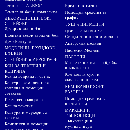
Креди и въглени
Темпера "TALENS"
Темперни бои и комплекти
Помощни средства за
графика
ДЕКОРАЦИОННИ БОИ,
СПРЕЙОВЕ
ТУШ и ПИГМЕНТИ
Декор акрилни бои
ЦВЕТНИ МОЛИВИ
Ефектни декор акрилни бои
Стандартни цветни моливи
Деко Контури
Акварелни моливи
МОДЕЛИНИ, ГРУНДОВЕ ,
Пастелни Моливи
ЕФЕКТИ
ПАСТЕЛИ
СПРЕЙОВЕ и АЕРОГРАФИ
Маслени пастели на бройка
БОИ ЗА ТЕКСТИЛ И
и комплекти
КОПРИНА
Комплекти сухи и
Бои за коприна и батик
акварелни пастели
Контури, комплекти за
REMBRANDT SOFT
коприна и помощни
PASTELS
средства
Помощни средства за
Естествена коприна
пастели и др.
Бои за текстил
МАРКЕРИ И
Контури и маркери за
ТЪНКОПИСЦИ
текстил
Тънкописци и
Комплекти и помощни
мултилайнери
материали за текстил