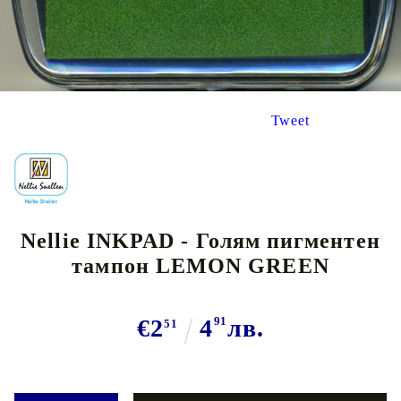
Tweet
Nellie INKPAD - Голям пигментен
тампон LEMON GREEN
€2
4
91
лв.
51