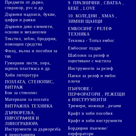
Предмети от дърво,
9. ПРАЗНИЧНИ , СВАТБА ,
стиропор, pvc и др.
БЕБЕ , LOVE
Дървени надписи, букви,
10. КОЛЕДНИ , XMAS ,
цифри и рамки
ЗИМНИ ЩАНЦИ
Дървени деко елементи,
ЕМБОСИНГ / РЕЛЕФ
основи и механизми
ТЕХНИКА
Текстил, зебло, бродерия,
Техника - Топъл ембос
помощни средства
Ембосинг пудри
Филц, вълна и пособия за
Шаблони за релеф и
тях
оцветяване с мастила
Гумирани листи, пера,
Инструменти за релеф
шринк пластмаса и др.
Хоби литература
Папки за релеф и ембос
плочи
ПОЗЛАТА, СТЕНОПИС,
ВИТРАЖ
ПЪНЧОВЕ /
Бои за стенопис
ПЕРФОРАТОРИ , РЕЖЕЩИ
Материали за позлата
и ИНСТРУМЕНТИ
Тримери, ножици , резачи
ВИТРАЖНА ТЕХНИКА
ДЪРВОРЕЗБА,
Крафт и хоби пособия
ПИРОГРАФИЯ И
Крафт и хоби инструменти
ЛИНОГРАВЮРА
Бордюрни пънчове/
Инструменти за дърворезба
перфоратори
и линогравюра