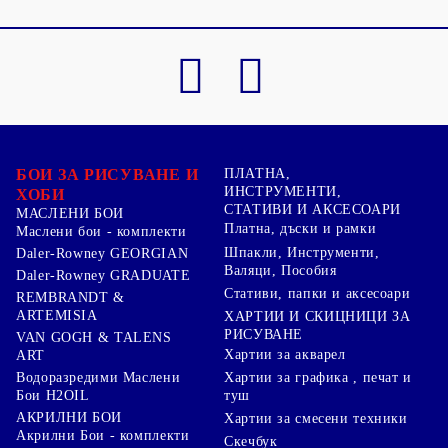
БОИ ЗА РИСУВАНЕ И
ПЛАТНА,
ИНСТРУМЕНТИ,
ХОБИ
СТАТИВИ И АКСЕСОАРИ
МАСЛЕНИ БОИ
Платна, дъски и рамки
Маслени бои - комплекти
Шпакли, Инструменти,
Daler-Rowney GEORGIAN
Валяци, Пособия
Daler-Rowney GRADUATE
Стативи, папки и аксесоари
REMBRANDT &
ARTEMISIA
ХАРТИИ И СКИЦНИЦИ ЗА
РИСУВАНЕ
VAN GOGH & TALENS
Хартии за акварел
ART
Хартии за графика , печат и
Водоразредими Маслени
туш
Бои H2OIL
АКРИЛНИ БОИ
Хартии за смесени техники
Акрилни Бои - комплекти
Скечбук