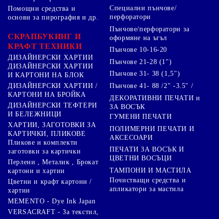
Специални пънчове/
Помощни средства и
перфоратори
основи за пирография и др.
Пънчове/перфоратори за
СКРАПБУКИНГ И
оформяне на ъгъл
КРАФТ ТЕХНИКИ
Пънчове 10-16-20
ДИЗАЙНЕРСКИ ХАРТИИ
Пънчове 21-28 (1")
ДИЗАЙНЕРСКИ ХАРТИИ
Пънчове 31- 38 (1,5")
И КАРТОНИ НА БЛОК
Пънчове 41- 88 /2" -3.5" /
ДИЗАЙНЕРСКИ ХАРТИИ /
КАРТОНИ НА БРОЙКА
ДЕКОРАТИВНИ ПЕЧАТИ и
ДИЗАЙНЕРСКИ ТЕФТЕРИ
ЗА ВОСЪК
И БЕЛЕЖНИЦИ
ГУМЕНИ ПЕЧАТИ
ХАРТИИ, ЗАГОТОВКИ ЗА
ПОЛИМЕРНИ ПЕЧАТИ И
КАРТИЧКИ, ПЛИКОВЕ
АКСЕСОАРИ
Пликове и комплекти
ПЕЧАТИ ЗА ВОСЪК И
заготовки за картички
ЦВЕТНИ ВОСЪЦИ
Перлени , Металик , Брокат
ТАМПОНИ И МАСТИЛА
картони и хартии
Почистващи средства и
Цветни и крафт картони /
апликатори за мастила
хартии
MEMENTO - Dye Ink Japan
VERSACRAFT - За текстил,