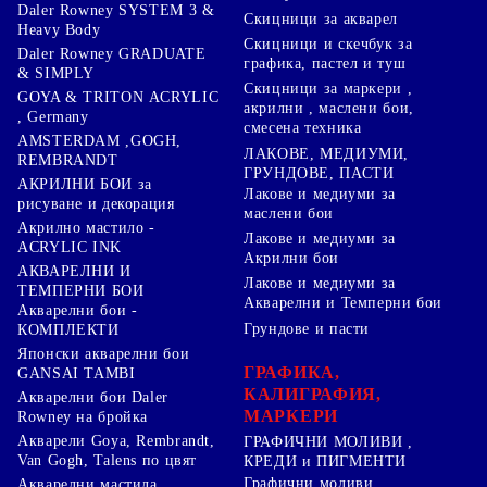
Daler Rowney SYSTEM 3 &
Скицници за акварел
Heavy Body
Скицници и скечбук за
Daler Rowney GRADUATE
графика, пастел и туш
& SIMPLY
Скицници за маркери ,
GOYA & TRITON АCRYLIC
акрилни , маслени бои,
, Germany
смесена техника
AMSTERDAM ,GOGH,
ЛАКОВЕ, МЕДИУМИ,
REMBRANDT
ГРУНДОВЕ, ПАСТИ
АКРИЛНИ БОИ за
Лакове и медиуми за
рисуване и декорация
маслени бои
Акрилно мастило -
Лакове и медиуми за
ACRYLIC INK
Акрилни бои
АКВАРЕЛНИ И
Лакове и медиуми за
ТЕМПЕРНИ БОИ
Акварелни и Темперни бои
Акварелни бои -
Грундове и пасти
КОМПЛЕКТИ
Японски акварелни бои
ГРАФИКА,
GANSAI TAMBI
КАЛИГРАФИЯ,
Акварелни бои Daler
МАРКЕРИ
Rowney на бройка
Акварели Goya, Rembrandt,
ГРАФИЧНИ МОЛИВИ ,
Van Gogh, Talens по цвят
КРЕДИ и ПИГМЕНТИ
Графични моливи
Акварелни мастила