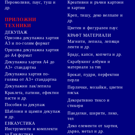
Перомоливи, паус, туш и
Креативни и ръчни картони
др.
и хартии
Креп, тишу, деко велпапе и
ПРИЛОЖНИ
др.
ТЕХНИКИ
Цветен и фигурален паус
ДЕКУПАЖ
КРАФТ МАТЕРИАЛИ
Оризова декупажна хартия
Магнити, лепила, лепящи
А3 и по-голям формат
ленти и др.
Оризова декупажна хартия
Брадс, капси, копчета и др.
до А4 формат
Скрабукинг албуми и
Декупажна хартия А4 до
материали за тях
А3+ стандартна
Декупажна хартия по-
Брокат, пудри, перфектни
голяма от А3+ стандартна
перли
Декупажни лак/лепила
Перлички, мозайки, цветен
Краклета, патини, ефектни
пясък
пасти и др.
Декоративно тиксо и
Пособия за декупаж
стикери
Шаблони и щампи декупаж
Панделки, ширити, лико,
и др.
тел
ЕНКАУСТИКА
Деко елементи от хартия,
Инструменти и комплекти
дърво, метал и др.
за Енкаустика