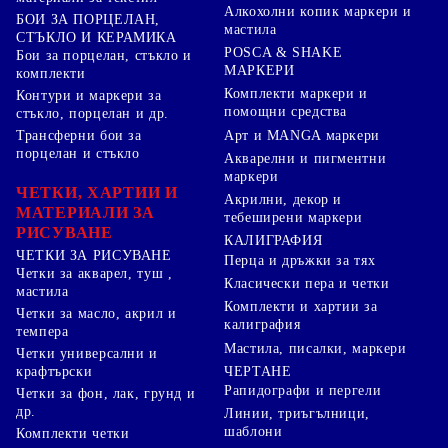
Алкохолни копик маркери и
БОИ ЗА ПОРЦЕЛАН,
мастила
СТЪКЛО И КЕРАМИКА
POSCA & SHAKE
Бои за порцелан, стъкло и
МАРКЕРИ
комплекти
Комплекти маркери и
Контури и маркери за
помощни средства
стъкло, порцелан и др.
Арт и MANGA маркери
Трансферни бои за
порцелан и стъкло
Акварелни и пигментни
маркери
ЧЕТКИ, ХАРТИИ И
Акрилни, декор и
МАТЕРИАЛИ ЗА
тебеширени маркери
РИСУВАНЕ
КАЛИГРАФИЯ
ЧЕТКИ ЗА РИСУВАНЕ
Перца и дръжки за тях
Четки за акварел, туш ,
Класически пера и четки
мастила
Комплекти и хартии за
Четки за масло, акрил и
калиграфия
темпера
Мастила, писалки, маркери
Четки универсални и
ЧЕРТАНЕ
крафтърски
Рапидографи и пергели
Четки за фон, лак, грунд и
др.
Линии, триъгълници,
шаблони
Комплекти четки