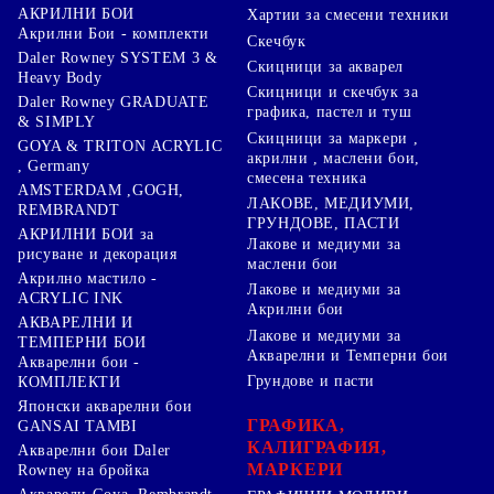
АКРИЛНИ БОИ
Хартии за смесени техники
Акрилни Бои - комплекти
Скечбук
Daler Rowney SYSTEM 3 &
Скицници за акварел
Heavy Body
Скицници и скечбук за
Daler Rowney GRADUATE
графика, пастел и туш
& SIMPLY
Скицници за маркери ,
GOYA & TRITON АCRYLIC
акрилни , маслени бои,
, Germany
смесена техника
AMSTERDAM ,GOGH,
ЛАКОВЕ, МЕДИУМИ,
REMBRANDT
ГРУНДОВЕ, ПАСТИ
АКРИЛНИ БОИ за
Лакове и медиуми за
рисуване и декорация
маслени бои
Акрилно мастило -
Лакове и медиуми за
ACRYLIC INK
Акрилни бои
АКВАРЕЛНИ И
Лакове и медиуми за
ТЕМПЕРНИ БОИ
Акварелни и Темперни бои
Акварелни бои -
Грундове и пасти
КОМПЛЕКТИ
Японски акварелни бои
ГРАФИКА,
GANSAI TAMBI
КАЛИГРАФИЯ,
Акварелни бои Daler
МАРКЕРИ
Rowney на бройка