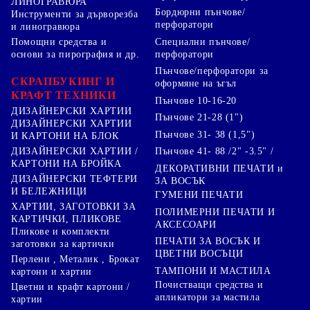
ЛИНОГРАВЮРА
Бордюрни пънчове/
Инструменти за дърворезба
перфоратори
и линогравюра
Специални пънчове/
Помощни средства и
перфоратори
основи за пирография и др.
Пънчове/перфоратори за
СКРАПБУКИНГ И
оформяне на ъгъл
КРАФТ ТЕХНИКИ
Пънчове 10-16-20
ДИЗАЙНЕРСКИ ХАРТИИ
Пънчове 21-28 (1")
ДИЗАЙНЕРСКИ ХАРТИИ
Пънчове 31- 38 (1,5")
И КАРТОНИ НА БЛОК
Пънчове 41- 88 /2" -3.5" /
ДИЗАЙНЕРСКИ ХАРТИИ /
КАРТОНИ НА БРОЙКА
ДЕКОРАТИВНИ ПЕЧАТИ и
ДИЗАЙНЕРСКИ ТЕФТЕРИ
ЗА ВОСЪК
И БЕЛЕЖНИЦИ
ГУМЕНИ ПЕЧАТИ
ХАРТИИ, ЗАГОТОВКИ ЗА
ПОЛИМЕРНИ ПЕЧАТИ И
КАРТИЧКИ, ПЛИКОВЕ
АКСЕСОАРИ
Пликове и комплекти
ПЕЧАТИ ЗА ВОСЪК И
заготовки за картички
ЦВЕТНИ ВОСЪЦИ
Перлени , Металик , Брокат
ТАМПОНИ И МАСТИЛА
картони и хартии
Почистващи средства и
Цветни и крафт картони /
апликатори за мастила
хартии