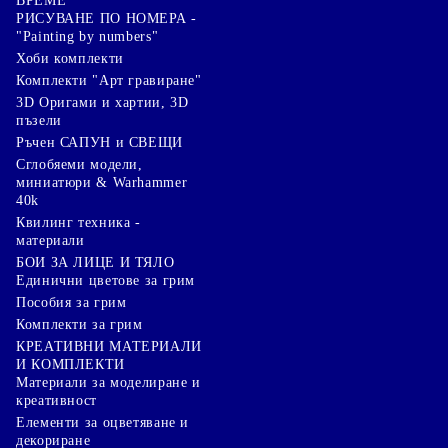
ВРЕМЕ
РИСУВАНЕ ПО НОМЕРА -
"Painting by numbers"
Хоби комплекти
Комплекти "Арт гравиране"
3D Оригами и хартии, 3D
пъзели
Ръчен САПУН и СВЕЩИ
Сглобяеми модели,
миниатюри & Warhammer
40k
Квилинг техника -
материали
БОИ ЗА ЛИЦЕ И ТЯЛО
Единични цветове за грим
Пособия за грим
Комплекти за грим
КРЕАТИВНИ МАТЕРИАЛИ
И КОМПЛЕКТИ
Mатериали за моделиране и
креативност
Елементи за оцветяване и
декориране