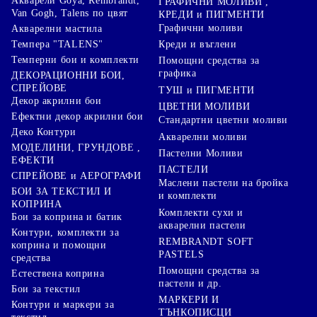
Акварели Goya, Rembrandt,
ГРАФИЧНИ МОЛИВИ ,
Van Gogh, Talens по цвят
КРЕДИ и ПИГМЕНТИ
Графични моливи
Акварелни мастила
Креди и въглени
Темпера "TALENS"
Темперни бои и комплекти
Помощни средства за
графика
ДЕКОРАЦИОННИ БОИ,
СПРЕЙОВЕ
ТУШ и ПИГМЕНТИ
Декор акрилни бои
ЦВЕТНИ МОЛИВИ
Ефектни декор акрилни бои
Стандартни цветни моливи
Деко Контури
Акварелни моливи
МОДЕЛИНИ, ГРУНДОВЕ ,
Пастелни Моливи
ЕФЕКТИ
ПАСТЕЛИ
СПРЕЙОВЕ и АЕРОГРАФИ
Маслени пастели на бройка
БОИ ЗА ТЕКСТИЛ И
и комплекти
КОПРИНА
Комплекти сухи и
Бои за коприна и батик
акварелни пастели
Контури, комплекти за
REMBRANDT SOFT
коприна и помощни
PASTELS
средства
Помощни средства за
Естествена коприна
пастели и др.
Бои за текстил
МАРКЕРИ И
Контури и маркери за
ТЪНКОПИСЦИ