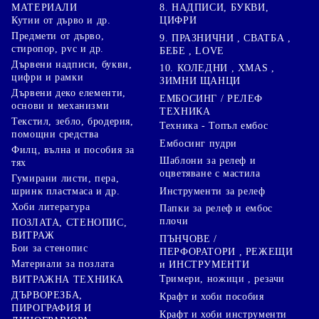
8. НАДПИСИ, БУКВИ,
МАТЕРИАЛИ
ЦИФРИ
Кутии от дърво и др.
Предмети от дърво,
9. ПРАЗНИЧНИ , СВАТБА ,
стиропор, pvc и др.
БЕБЕ , LOVE
Дървени надписи, букви,
10. КОЛЕДНИ , XMAS ,
цифри и рамки
ЗИМНИ ЩАНЦИ
Дървени деко елементи,
ЕМБОСИНГ / РЕЛЕФ
основи и механизми
ТЕХНИКА
Текстил, зебло, бродерия,
Техника - Топъл ембос
помощни средства
Ембосинг пудри
Филц, вълна и пособия за
Шаблони за релеф и
тях
оцветяване с мастила
Гумирани листи, пера,
Инструменти за релеф
шринк пластмаса и др.
Хоби литература
Папки за релеф и ембос
плочи
ПОЗЛАТА, СТЕНОПИС,
ВИТРАЖ
ПЪНЧОВЕ /
Бои за стенопис
ПЕРФОРАТОРИ , РЕЖЕЩИ
Материали за позлата
и ИНСТРУМЕНТИ
Тримери, ножици , резачи
ВИТРАЖНА ТЕХНИКА
ДЪРВОРЕЗБА,
Крафт и хоби пособия
ПИРОГРАФИЯ И
Крафт и хоби инструменти