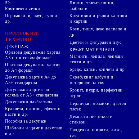
др.
Линии, триъгълници,
шаблони
Комплекти четки
Перомоливи, паус, туш и
Креативни и ръчни картони
др.
и хартии
Креп, тишу, деко велпапе и
ПРИЛОЖНИ
др.
ТЕХНИКИ
Цветен и фигурален паус
ДЕКУПАЖ
КРАФТ МАТЕРИАЛИ
Оризова декупажна хартия
Магнити, лепила, лепящи
А3 и по-голям формат
ленти и др.
Оризова декупажна хартия
Брадс, капси, копчета и др.
до А4 формат
Скрабукинг албуми и
Декупажна хартия А4 до
материали за тях
А3+ стандартна
Декупажна хартия по-
Брокат, пудри, перфектни
голяма от А3+ стандартна
перли
Декупажни лак/лепила
Перлички, мозайки, цветен
Краклета, патини, ефектни
пясък
пасти и др.
Декоративно тиксо и
Пособия за декупаж
стикери
Шаблони и щампи декупаж
Панделки, ширити, лико,
и др.
тел