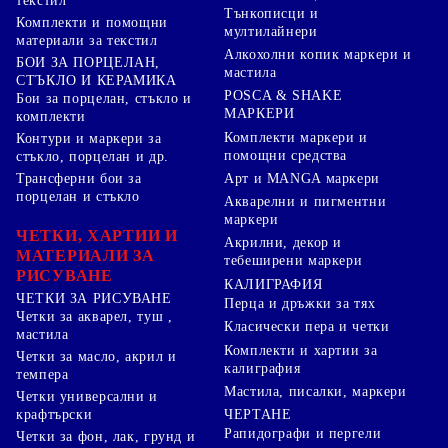
текстил
Тънкописци и
Комплекти и помощни
мултилайнери
материали за текстил
Алкохолни копик маркери и
БОИ ЗА ПОРЦЕЛАН,
мастила
СТЪКЛО И КЕРАМИКА
POSCA & SHAKE
Бои за порцелан, стъкло и
МАРКЕРИ
комплекти
Комплекти маркери и
Контури и маркери за
помощни средства
стъкло, порцелан и др.
Арт и MANGA маркери
Трансферни бои за
порцелан и стъкло
Акварелни и пигментни
маркери
ЧЕТКИ, ХАРТИИ И
Акрилни, декор и
МАТЕРИАЛИ ЗА
тебеширени маркери
РИСУВАНЕ
КАЛИГРАФИЯ
ЧЕТКИ ЗА РИСУВАНЕ
Перца и дръжки за тях
Четки за акварел, туш ,
Класически пера и четки
мастила
Комплекти и хартии за
Четки за масло, акрил и
калиграфия
темпера
Мастила, писалки, маркери
Четки универсални и
ЧЕРТАНЕ
крафтърски
Рапидографи и пергели
Четки за фон, лак, грунд и