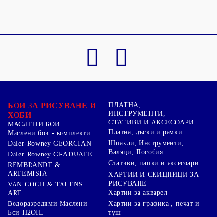
БОИ ЗА РИСУВАНЕ И
ПЛАТНА,
ИНСТРУМЕНТИ,
ХОБИ
СТАТИВИ И АКСЕСОАРИ
МАСЛЕНИ БОИ
Платна, дъски и рамки
Маслени бои - комплекти
Шпакли, Инструменти,
Daler-Rowney GEORGIAN
Валяци, Пособия
Daler-Rowney GRADUATE
Стативи, папки и аксесоари
REMBRANDT &
ARTEMISIA
ХАРТИИ И СКИЦНИЦИ ЗА
РИСУВАНЕ
VAN GOGH & TALENS
Хартии за акварел
ART
Хартии за графика , печат и
Водоразредими Маслени
туш
Бои H2OIL