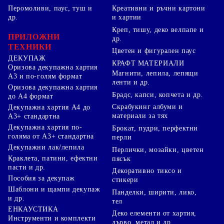
Перомоливи, паус, туш и
Креативни и ръчни картони
др.
и хартии
Креп, тишу, деко велпапе и
ПРИЛОЖНИ
др.
ТЕХНИКИ
Цветен и фигурален паус
ДЕКУПАЖ
КРАФТ МАТЕРИАЛИ
Оризова декупажна хартия
Магнити, лепила, лепящи
А3 и по-голям формат
ленти и др.
Оризова декупажна хартия
Брадс, капси, копчета и др.
до А4 формат
Скрабукинг албуми и
Декупажна хартия А4 до
материали за тях
А3+ стандартна
Декупажна хартия по-
Брокат, пудри, перфектни
голяма от А3+ стандартна
перли
Декупажни лак/лепила
Перлички, мозайки, цветен
Краклета, патини, ефектни
пясък
пасти и др.
Декоративно тиксо и
Пособия за декупаж
стикери
Шаблони и щампи декупаж
Панделки, ширити, лико,
и др.
тел
ЕНКАУСТИКА
Деко елементи от хартия,
Инструменти и комплекти
дърво, метал и др.