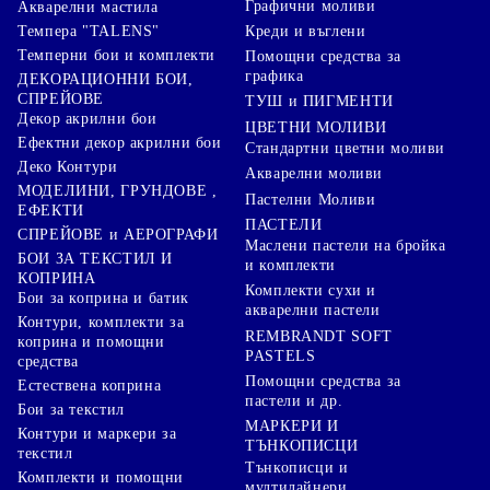
Графични моливи
Акварелни мастила
Креди и въглени
Темпера "TALENS"
Темперни бои и комплекти
Помощни средства за
графика
ДЕКОРАЦИОННИ БОИ,
СПРЕЙОВЕ
ТУШ и ПИГМЕНТИ
Декор акрилни бои
ЦВЕТНИ МОЛИВИ
Ефектни декор акрилни бои
Стандартни цветни моливи
Деко Контури
Акварелни моливи
МОДЕЛИНИ, ГРУНДОВЕ ,
Пастелни Моливи
ЕФЕКТИ
ПАСТЕЛИ
СПРЕЙОВЕ и АЕРОГРАФИ
Маслени пастели на бройка
БОИ ЗА ТЕКСТИЛ И
и комплекти
КОПРИНА
Комплекти сухи и
Бои за коприна и батик
акварелни пастели
Контури, комплекти за
REMBRANDT SOFT
коприна и помощни
PASTELS
средства
Помощни средства за
Естествена коприна
пастели и др.
Бои за текстил
МАРКЕРИ И
Контури и маркери за
ТЪНКОПИСЦИ
текстил
Тънкописци и
Комплекти и помощни
мултилайнери