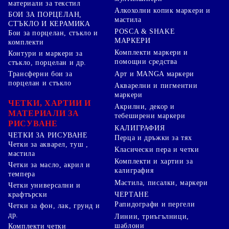
материали за текстил
Алкохолни копик маркери и
БОИ ЗА ПОРЦЕЛАН,
мастила
СТЪКЛО И КЕРАМИКА
POSCA & SHAKE
Бои за порцелан, стъкло и
МАРКЕРИ
комплекти
Комплекти маркери и
Контури и маркери за
помощни средства
стъкло, порцелан и др.
Арт и MANGA маркери
Трансферни бои за
порцелан и стъкло
Акварелни и пигментни
маркери
ЧЕТКИ, ХАРТИИ И
Акрилни, декор и
МАТЕРИАЛИ ЗА
тебеширени маркери
РИСУВАНЕ
КАЛИГРАФИЯ
ЧЕТКИ ЗА РИСУВАНЕ
Перца и дръжки за тях
Четки за акварел, туш ,
Класически пера и четки
мастила
Комплекти и хартии за
Четки за масло, акрил и
калиграфия
темпера
Мастила, писалки, маркери
Четки универсални и
ЧЕРТАНЕ
крафтърски
Рапидографи и пергели
Четки за фон, лак, грунд и
др.
Линии, триъгълници,
шаблони
Комплекти четки