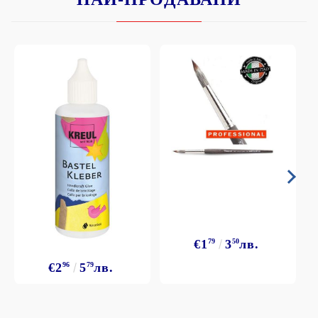
€1
79
3
50
лв.
€2
96
5
79
лв.