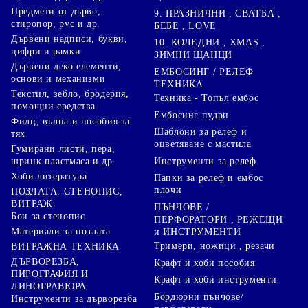
Предмети от дърво,
9. ПРАЗНИЧНИ , СВАТБА ,
стиропор, pvc и др.
БЕБЕ , LOVE
Дървени надписи, букви,
10. КОЛЕДНИ , XMAS ,
цифри и рамки
ЗИМНИ ЩАНЦИ
Дървени деко елементи,
ЕМБОСИНГ / РЕЛЕФ
основи и механизми
ТЕХНИКА
Текстил, зебло, бродерия,
Техника - Топъл ембос
помощни средства
Ембосинг пудри
Филц, вълна и пособия за
Шаблони за релеф и
тях
оцветяване с мастила
Гумирани листи, пера,
Инструменти за релеф
шринк пластмаса и др.
Хоби литература
Папки за релеф и ембос
плочи
ПОЗЛАТА, СТЕНОПИС,
ВИТРАЖ
ПЪНЧОВЕ /
Бои за стенопис
ПЕРФОРАТОРИ , РЕЖЕЩИ
Материали за позлата
и ИНСТРУМЕНТИ
Тримери, ножици , резачи
ВИТРАЖНА ТЕХНИКА
ДЪРВОРЕЗБА,
Крафт и хоби пособия
ПИРОГРАФИЯ И
Крафт и хоби инструменти
ЛИНОГРАВЮРА
Бордюрни пънчове/
Инструменти за дърворезба