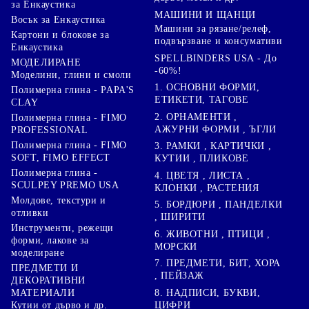
за Енкаустика
МАШИНИ И ЩАНЦИ
Восък за Енкаустика
Машини за рязане/релеф,
Картони и блокове за
подвързване и консумативи
Енкаустика
SPELLBINDERS USA - До
МОДЕЛИРАНЕ
-60%!
Моделини, глини и смоли
1. ОСНОВНИ ФОРМИ,
Полимерна глина - PAPA'S
ЕТИКЕТИ, ТАГОВЕ
CLAY
2. ОРНАМЕНТИ ,
Полимерна глина - FIMO
АЖУРНИ ФОРМИ , ЪГЛИ
PROFESSIONAL
Полимерна глина - FIMO
3. РАМКИ , КАРТИЧКИ ,
SOFT, FIMO EFFECT
КУТИИ , ПЛИКОВЕ
Полимерна глина -
4. ЦВЕТЯ , ЛИСТА ,
SCULPEY PREMO USA
КЛОНКИ , РАСТЕНИЯ
Молдове, текстури и
5. БОРДЮРИ , ПАНДЕЛКИ
отливки
, ШИРИТИ
Инструменти, режещи
6. ЖИВОТНИ , ПТИЦИ ,
форми, лакове за
МОРСКИ
моделиране
7. ПРЕДМЕТИ, БИТ, ХОРА
ПРЕДМЕТИ И
, ПЕЙЗАЖ
ДЕКОРАТИВНИ
8. НАДПИСИ, БУКВИ,
МАТЕРИАЛИ
ЦИФРИ
Кутии от дърво и др.