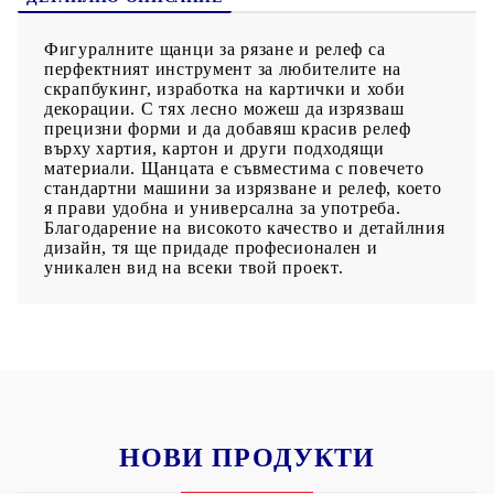
Фигуралните щанци за рязане и релеф са
перфектният инструмент за любителите на
скрапбукинг, изработка на картички и хоби
декорации. С тях лесно можеш да изрязваш
прецизни форми и да добавяш красив релеф
върху хартия, картон и други подходящи
материали. Щанцата е съвместима с повечето
стандартни машини за изрязване и релеф, което
я прави удобна и универсална за употреба.
Благодарение на високото качество и детайлния
дизайн, тя ще придаде професионален и
уникален вид на всеки твой проект.
НОВИ ПРОДУКТИ