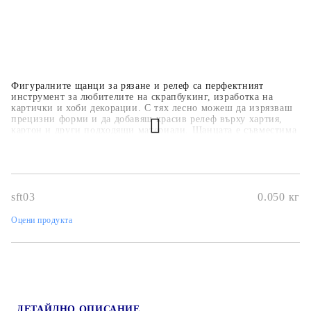
Фигуралните щанци за рязане и релеф са перфектният
инструмент за любителите на скрапбукинг, изработка на
картички и хоби декорации. С тях лесно можеш да изрязваш
прецизни форми и да добавяш красив релеф върху хартия,
картон и други подходящи материали. Щанцата е съвместима
с повечето стандартни машини за изрязване и релеф, което я
прави удобна и универсална за употреба. Благодарение на
високото качество и детайлния дизайн, тя ще придаде
професионален и уникален вид на всеки твой проект.
sft03
0.050
кг
Оцени продукта
ДЕТАЙЛНО ОПИСАНИЕ