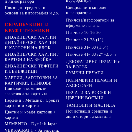
перфоратори
и линогравюра
Специални пънчове/
Помощни средства и
перфоратори
основи за пирография и др.
Пънчове/перфоратори за
СКРАПБУКИНГ И
оформяне на ъгъл
КРАФТ ТЕХНИКИ
Пънчове 10-16-20
ДИЗАЙНЕРСКИ ХАРТИИ
Пънчове 21-28 (1")
ДИЗАЙНЕРСКИ ХАРТИИ
Пънчове 31- 38 (1,5")
И КАРТОНИ НА БЛОК
Пънчове 41- 88 /2" -3.5" /
ДИЗАЙНЕРСКИ ХАРТИИ /
КАРТОНИ НА БРОЙКА
ДЕКОРАТИВНИ ПЕЧАТИ и
ДИЗАЙНЕРСКИ ТЕФТЕРИ
ЗА ВОСЪК
И БЕЛЕЖНИЦИ
ГУМЕНИ ПЕЧАТИ
ХАРТИИ, ЗАГОТОВКИ ЗА
ПОЛИМЕРНИ ПЕЧАТИ И
КАРТИЧКИ, ПЛИКОВЕ
АКСЕСОАРИ
Пликове и комплекти
ПЕЧАТИ ЗА ВОСЪК И
заготовки за картички
ЦВЕТНИ ВОСЪЦИ
Перлени , Металик , Брокат
ТАМПОНИ И МАСТИЛА
картони и хартии
Почистващи средства и
Цветни и крафт картони /
апликатори за мастила
хартии
MEMENTO - Dye Ink Japan
VERSACRAFT - За текстил,