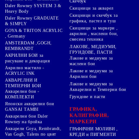
Скечбук
Daler Rowney SYSTEM 3 &
Скицници за акварел
Heavy Body
Скицници и скечбук за
Daler Rowney GRADUATE
графика, пастел и туш
& SIMPLY
Скицници за маркери ,
GOYA & TRITON АCRYLIC
акрилни , маслени бои,
, Germany
смесена техника
AMSTERDAM ,GOGH,
ЛАКОВЕ, МЕДИУМИ,
REMBRANDT
ГРУНДОВЕ, ПАСТИ
АКРИЛНИ БОИ за
Лакове и медиуми за
рисуване и декорация
маслени бои
Акрилно мастило -
Лакове и медиуми за
ACRYLIC INK
Акрилни бои
АКВАРЕЛНИ И
Лакове и медиуми за
ТЕМПЕРНИ БОИ
Акварелни и Темперни бои
Акварелни бои -
Грундове и пасти
КОМПЛЕКТИ
Японски акварелни бои
ГРАФИКА,
GANSAI TAMBI
КАЛИГРАФИЯ,
Акварелни бои Daler
МАРКЕРИ
Rowney на бройка
Акварели Goya, Rembrandt,
ГРАФИЧНИ МОЛИВИ ,
Van Gogh, Talens по цвят
КРЕДИ и ПИГМЕНТИ