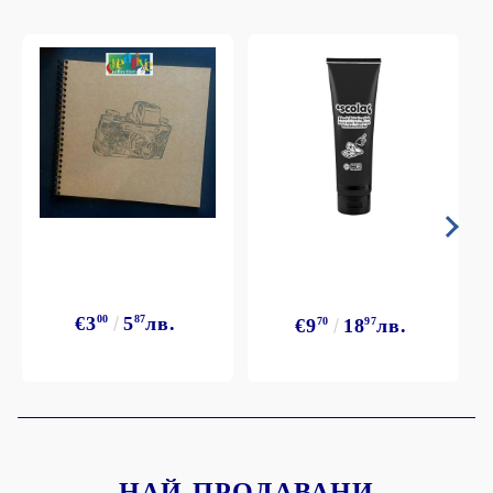
€3
00
5
87
лв.
€9
70
18
97
лв.
НАЙ-ПРОДАВАНИ