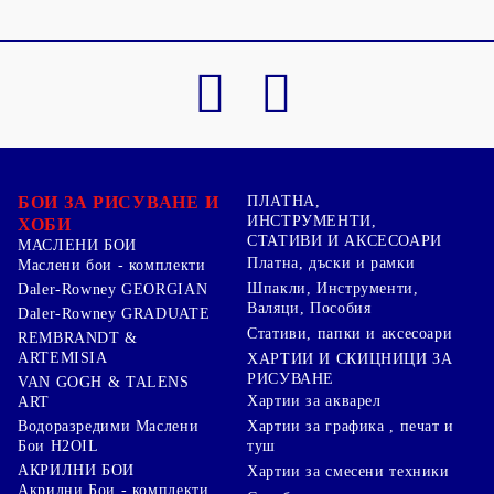
БОИ ЗА РИСУВАНЕ И
ПЛАТНА,
ИНСТРУМЕНТИ,
ХОБИ
СТАТИВИ И АКСЕСОАРИ
МАСЛЕНИ БОИ
Платна, дъски и рамки
Маслени бои - комплекти
Шпакли, Инструменти,
Daler-Rowney GEORGIAN
Валяци, Пособия
Daler-Rowney GRADUATE
Стативи, папки и аксесоари
REMBRANDT &
ARTEMISIA
ХАРТИИ И СКИЦНИЦИ ЗА
РИСУВАНЕ
VAN GOGH & TALENS
Хартии за акварел
ART
Хартии за графика , печат и
Водоразредими Маслени
туш
Бои H2OIL
АКРИЛНИ БОИ
Хартии за смесени техники
Акрилни Бои - комплекти