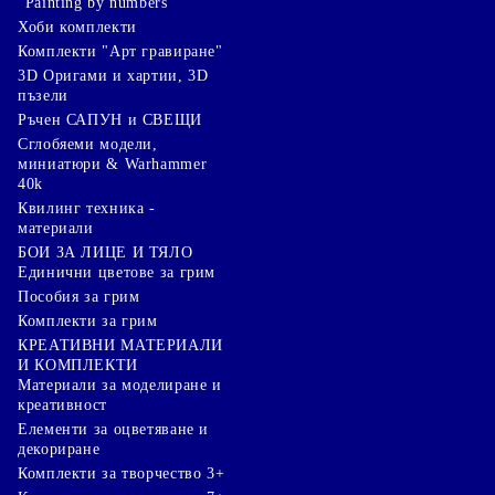
"Painting by numbers"
Хоби комплекти
Комплекти "Арт гравиране"
3D Оригами и хартии, 3D
пъзели
Ръчен САПУН и СВЕЩИ
Сглобяеми модели,
миниатюри & Warhammer
40k
Квилинг техника -
материали
БОИ ЗА ЛИЦЕ И ТЯЛО
Единични цветове за грим
Пособия за грим
Комплекти за грим
КРЕАТИВНИ МАТЕРИАЛИ
И КОМПЛЕКТИ
Mатериали за моделиране и
креативност
Елементи за оцветяване и
декориране
Комплекти за творчество 3+