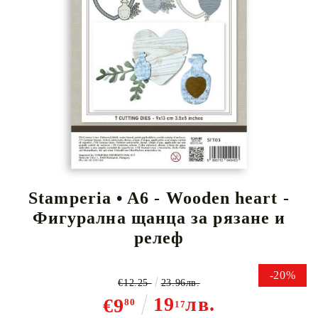
Tweet
Stamperia • A6 - Wooden heart -
Фигурална щанца за рязане и
релеф
-20%
€12.25
23.96лв.
19
лв.
€9
80
17