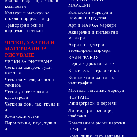
Бои за порцелан, стъкло и
МАРКЕРИ
комплекти
Комплекти маркери и
Контури и маркери за
помощни средства
стъкло, порцелан и др.
Арт и MANGA маркери
Трансферни бои за
порцелан и стъкло
Акварелни и пигментни
маркери
ЧЕТКИ, ХАРТИИ И
Акрилни, декор и
МАТЕРИАЛИ ЗА
тебеширени маркери
РИСУВАНЕ
КАЛИГРАФИЯ
ЧЕТКИ ЗА РИСУВАНЕ
Перца и дръжки за тях
Четки за акварел, туш ,
Класически пера и четки
мастила
Комплекти и хартии за
Четки за масло, акрил и
калиграфия
темпера
Мастила, писалки, маркери
Четки универсални и
ЧЕРТАНЕ
крафтърски
Рапидографи и пергели
Четки за фон, лак, грунд и
др.
Линии, триъгълници,
шаблони
Комплекти четки
Перомоливи, паус, туш и
Креативни и ръчни картони
др.
и хартии
Креп, тишу, деко велпапе и