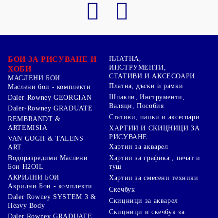
БОИ ЗА РИСУВАНЕ И
ПЛАТНА,
ИНСТРУМЕНТИ,
ХОБИ
СТАТИВИ И АКСЕСОАРИ
МАСЛЕНИ БОИ
Платна, дъски и рамки
Маслени бои - комплекти
Шпакли, Инструменти,
Daler-Rowney GEORGIAN
Валяци, Пособия
Daler-Rowney GRADUATE
Стативи, папки и аксесоари
REMBRANDT &
ARTEMISIA
ХАРТИИ И СКИЦНИЦИ ЗА
РИСУВАНЕ
VAN GOGH & TALENS
Хартии за акварел
ART
Хартии за графика , печат и
Водоразредими Маслени
туш
Бои H2OIL
АКРИЛНИ БОИ
Хартии за смесени техники
Акрилни Бои - комплекти
Скечбук
Daler Rowney SYSTEM 3 &
Скицници за акварел
Heavy Body
Скицници и скечбук за
Daler Rowney GRADUATE