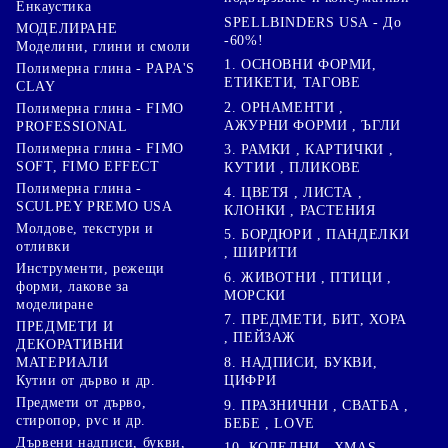
Енкаустика
SPELLBINDERS USA - До
МОДЕЛИРАНЕ
-60%!
Моделини, глини и смоли
1. ОСНОВНИ ФОРМИ,
Полимерна глина - PAPA'S
ЕТИКЕТИ, ТАГОВЕ
CLAY
2. ОРНАМЕНТИ ,
Полимерна глина - FIMO
АЖУРНИ ФОРМИ , ЪГЛИ
PROFESSIONAL
Полимерна глина - FIMO
3. РАМКИ , КАРТИЧКИ ,
SOFT, FIMO EFFECT
КУТИИ , ПЛИКОВЕ
Полимерна глина -
4. ЦВЕТЯ , ЛИСТА ,
SCULPEY PREMO USA
КЛОНКИ , РАСТЕНИЯ
Молдове, текстури и
5. БОРДЮРИ , ПАНДЕЛКИ
отливки
, ШИРИТИ
Инструменти, режещи
6. ЖИВОТНИ , ПТИЦИ ,
форми, лакове за
МОРСКИ
моделиране
7. ПРЕДМЕТИ, БИТ, ХОРА
ПРЕДМЕТИ И
, ПЕЙЗАЖ
ДЕКОРАТИВНИ
8. НАДПИСИ, БУКВИ,
МАТЕРИАЛИ
ЦИФРИ
Кутии от дърво и др.
Предмети от дърво,
9. ПРАЗНИЧНИ , СВАТБА ,
стиропор, pvc и др.
БЕБЕ , LOVE
Дървени надписи, букви,
10. КОЛЕДНИ , XMAS ,