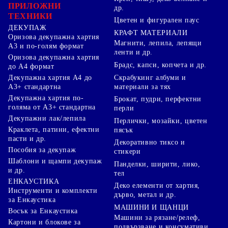
ПРИЛОЖНИ
др.
ТЕХНИКИ
Цветен и фигурален паус
ДЕКУПАЖ
КРАФТ МАТЕРИАЛИ
Оризова декупажна хартия
Магнити, лепила, лепящи
А3 и по-голям формат
ленти и др.
Оризова декупажна хартия
Брадс, капси, копчета и др.
до А4 формат
Скрабукинг албуми и
Декупажна хартия А4 до
материали за тях
А3+ стандартна
Декупажна хартия по-
Брокат, пудри, перфектни
голяма от А3+ стандартна
перли
Декупажни лак/лепила
Перлички, мозайки, цветен
Краклета, патини, ефектни
пясък
пасти и др.
Декоративно тиксо и
Пособия за декупаж
стикери
Шаблони и щампи декупаж
Панделки, ширити, лико,
и др.
тел
ЕНКАУСТИКА
Деко елементи от хартия,
Инструменти и комплекти
дърво, метал и др.
за Енкаустика
МАШИНИ И ЩАНЦИ
Восък за Енкаустика
Машини за рязане/релеф,
Картони и блокове за
подвързване и консумативи