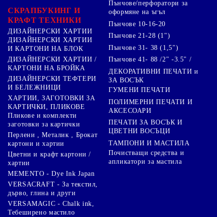
Пънчове/перфоратори за
СКРАПБУКИНГ И
оформяне на ъгъл
КРАФТ ТЕХНИКИ
Пънчове 10-16-20
ДИЗАЙНЕРСКИ ХАРТИИ
Пънчове 21-28 (1")
ДИЗАЙНЕРСКИ ХАРТИИ
Пънчове 31- 38 (1,5")
И КАРТОНИ НА БЛОК
Пънчове 41- 88 /2" -3.5" /
ДИЗАЙНЕРСКИ ХАРТИИ /
КАРТОНИ НА БРОЙКА
ДЕКОРАТИВНИ ПЕЧАТИ и
ДИЗАЙНЕРСКИ ТЕФТЕРИ
ЗА ВОСЪК
И БЕЛЕЖНИЦИ
ГУМЕНИ ПЕЧАТИ
ХАРТИИ, ЗАГОТОВКИ ЗА
ПОЛИМЕРНИ ПЕЧАТИ И
КАРТИЧКИ, ПЛИКОВЕ
АКСЕСОАРИ
Пликове и комплекти
ПЕЧАТИ ЗА ВОСЪК И
заготовки за картички
ЦВЕТНИ ВОСЪЦИ
Перлени , Металик , Брокат
ТАМПОНИ И МАСТИЛА
картони и хартии
Почистващи средства и
Цветни и крафт картони /
апликатори за мастила
хартии
MEMENTO - Dye Ink Japan
VERSACRAFT - За текстил,
дърво, глина и други
VERSAMAGIC - Chalk ink,
Тебеширено мастило