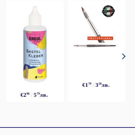
€1
79
3
50
лв.
€2
96
5
79
лв.