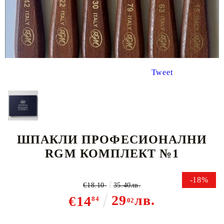
Tweet
ШПАКЛИ ПРОФЕСИОНАЛНИ
RGM КОМПЛЕКТ №1
-18%
€18.10
35.40лв.
29
лв.
€14
84
02