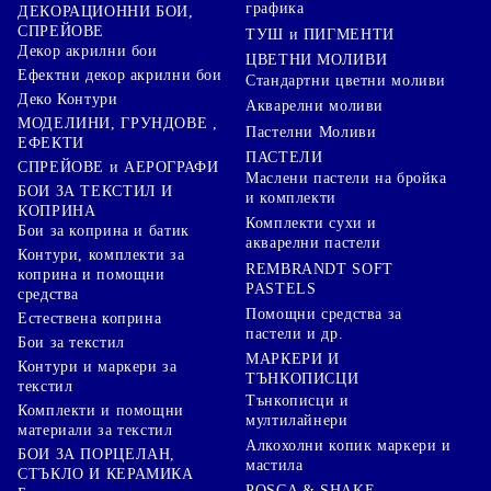
графика
ДЕКОРАЦИОННИ БОИ,
СПРЕЙОВЕ
ТУШ и ПИГМЕНТИ
Декор акрилни бои
ЦВЕТНИ МОЛИВИ
Ефектни декор акрилни бои
Стандартни цветни моливи
Деко Контури
Акварелни моливи
МОДЕЛИНИ, ГРУНДОВЕ ,
Пастелни Моливи
ЕФЕКТИ
ПАСТЕЛИ
СПРЕЙОВЕ и АЕРОГРАФИ
Маслени пастели на бройка
БОИ ЗА ТЕКСТИЛ И
и комплекти
КОПРИНА
Комплекти сухи и
Бои за коприна и батик
акварелни пастели
Контури, комплекти за
REMBRANDT SOFT
коприна и помощни
PASTELS
средства
Помощни средства за
Естествена коприна
пастели и др.
Бои за текстил
МАРКЕРИ И
Контури и маркери за
ТЪНКОПИСЦИ
текстил
Тънкописци и
Комплекти и помощни
мултилайнери
материали за текстил
Алкохолни копик маркери и
БОИ ЗА ПОРЦЕЛАН,
мастила
СТЪКЛО И КЕРАМИКА
POSCA & SHAKE