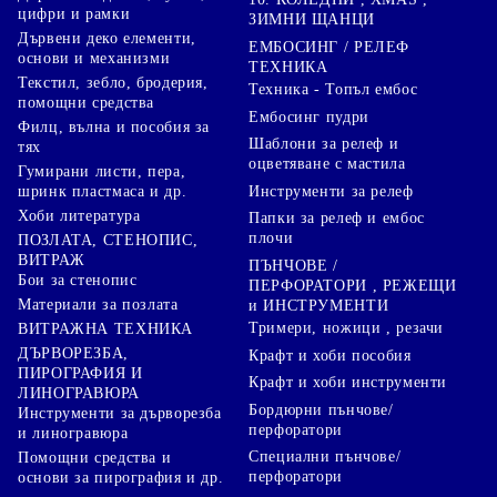
цифри и рамки
ЗИМНИ ЩАНЦИ
Дървени деко елементи,
ЕМБОСИНГ / РЕЛЕФ
основи и механизми
ТЕХНИКА
Текстил, зебло, бродерия,
Техника - Топъл ембос
помощни средства
Ембосинг пудри
Филц, вълна и пособия за
Шаблони за релеф и
тях
оцветяване с мастила
Гумирани листи, пера,
Инструменти за релеф
шринк пластмаса и др.
Хоби литература
Папки за релеф и ембос
плочи
ПОЗЛАТА, СТЕНОПИС,
ВИТРАЖ
ПЪНЧОВЕ /
Бои за стенопис
ПЕРФОРАТОРИ , РЕЖЕЩИ
Материали за позлата
и ИНСТРУМЕНТИ
Тримери, ножици , резачи
ВИТРАЖНА ТЕХНИКА
ДЪРВОРЕЗБА,
Крафт и хоби пособия
ПИРОГРАФИЯ И
Крафт и хоби инструменти
ЛИНОГРАВЮРА
Бордюрни пънчове/
Инструменти за дърворезба
перфоратори
и линогравюра
Специални пънчове/
Помощни средства и
перфоратори
основи за пирография и др.