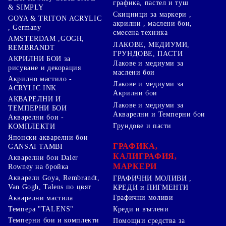
графика, пастел и туш
& SIMPLY
Скицници за маркери ,
GOYA & TRITON АCRYLIC
акрилни , маслени бои,
, Germany
смесена техника
AMSTERDAM ,GOGH,
ЛАКОВЕ, МЕДИУМИ,
REMBRANDT
ГРУНДОВЕ, ПАСТИ
АКРИЛНИ БОИ за
Лакове и медиуми за
рисуване и декорация
маслени бои
Акрилно мастило -
Лакове и медиуми за
ACRYLIC INK
Акрилни бои
АКВАРЕЛНИ И
Лакове и медиуми за
ТЕМПЕРНИ БОИ
Акварелни и Темперни бои
Акварелни бои -
Грундове и пасти
КОМПЛЕКТИ
Японски акварелни бои
ГРАФИКА,
GANSAI TAMBI
КАЛИГРАФИЯ,
Акварелни бои Daler
МАРКЕРИ
Rowney на бройка
Акварели Goya, Rembrandt,
ГРАФИЧНИ МОЛИВИ ,
Van Gogh, Talens по цвят
КРЕДИ и ПИГМЕНТИ
Графични моливи
Акварелни мастила
Креди и въглени
Темпера "TALENS"
Темперни бои и комплекти
Помощни средства за