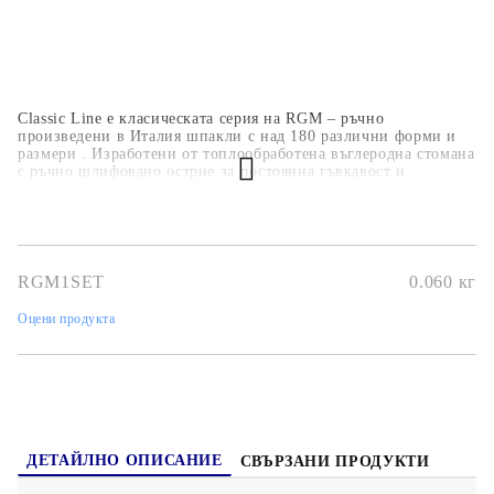
Classic Line е класическата серия на RGM – ръчно
произведени в Италия шпакли с над 180 различни форми и
размери . Изработени от топлообработена въглеродна стомана
с ръчно шлифовано острие за постоянна гъвкавост и
оптимално разстилане на боята. Ергономичната дръжка е от
тъмно дърво с месингов пръстен (ferrule) и с отвор за
окачване.
RGM1SET
0.060
кг
Оцени продукта
ДЕТАЙЛНО ОПИСАНИЕ
СВЪРЗАНИ ПРОДУКТИ