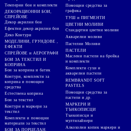
Темперни бои и комплекти
Помощни средства за
графика
ДЕКОРАЦИОННИ БОИ,
СПРЕЙОВЕ
ТУШ и ПИГМЕНТИ
Декор акрилни бои
ЦВЕТНИ МОЛИВИ
Ефектни декор акрилни бои
Стандартни цветни моливи
Деко Контури
Акварелни моливи
МОДЕЛИНИ, ГРУНДОВЕ ,
Пастелни Моливи
ЕФЕКТИ
ПАСТЕЛИ
СПРЕЙОВЕ и АЕРОГРАФИ
Маслени пастели на бройка
БОИ ЗА ТЕКСТИЛ И
и комплекти
КОПРИНА
Комплекти сухи и
Бои за коприна и батик
акварелни пастели
Контури, комплекти за
REMBRANDT SOFT
коприна и помощни
PASTELS
средства
Помощни средства за
Естествена коприна
пастели и др.
Бои за текстил
МАРКЕРИ И
Контури и маркери за
ТЪНКОПИСЦИ
текстил
Тънкописци и
Комплекти и помощни
мултилайнери
материали за текстил
Алкохолни копик маркери и
БОИ ЗА ПОРЦЕЛАН,