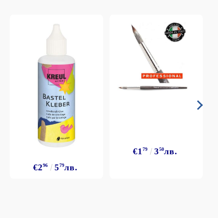
€1
79
3
50
лв.
€2
96
5
79
лв.