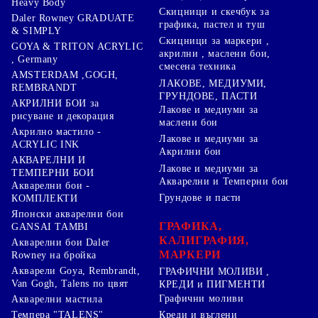
Heavy Body
Скицници и скечбук за
Daler Rowney GRADUATE
графика, пастел и туш
& SIMPLY
Скицници за маркери ,
GOYA & TRITON АCRYLIC
акрилни , маслени бои,
, Germany
смесена техника
AMSTERDAM ,GOGH,
ЛАКОВЕ, МЕДИУМИ,
REMBRANDT
ГРУНДОВЕ, ПАСТИ
АКРИЛНИ БОИ за
Лакове и медиуми за
рисуване и декорация
маслени бои
Акрилно мастило -
Лакове и медиуми за
ACRYLIC INK
Акрилни бои
АКВАРЕЛНИ И
Лакове и медиуми за
ТЕМПЕРНИ БОИ
Акварелни и Темперни бои
Акварелни бои -
Грундове и пасти
КОМПЛЕКТИ
Японски акварелни бои
ГРАФИКА,
GANSAI TAMBI
КАЛИГРАФИЯ,
Акварелни бои Daler
МАРКЕРИ
Rowney на бройка
Акварели Goya, Rembrandt,
ГРАФИЧНИ МОЛИВИ ,
Van Gogh, Talens по цвят
КРЕДИ и ПИГМЕНТИ
Графични моливи
Акварелни мастила
Креди и въглени
Темпера "TALENS"