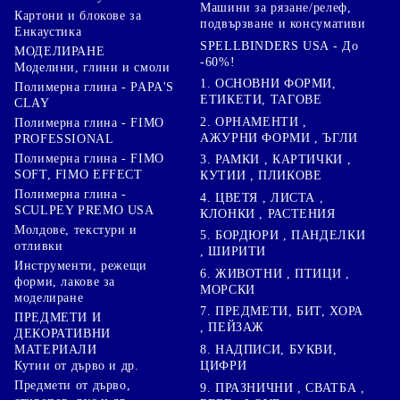
Машини за рязане/релеф,
Картони и блокове за
подвързване и консумативи
Енкаустика
SPELLBINDERS USA - До
МОДЕЛИРАНЕ
-60%!
Моделини, глини и смоли
1. ОСНОВНИ ФОРМИ,
Полимерна глина - PAPA'S
ЕТИКЕТИ, ТАГОВЕ
CLAY
2. ОРНАМЕНТИ ,
Полимерна глина - FIMO
АЖУРНИ ФОРМИ , ЪГЛИ
PROFESSIONAL
Полимерна глина - FIMO
3. РАМКИ , КАРТИЧКИ ,
SOFT, FIMO EFFECT
КУТИИ , ПЛИКОВЕ
Полимерна глина -
4. ЦВЕТЯ , ЛИСТА ,
SCULPEY PREMO USA
КЛОНКИ , РАСТЕНИЯ
Молдове, текстури и
5. БОРДЮРИ , ПАНДЕЛКИ
отливки
, ШИРИТИ
Инструменти, режещи
6. ЖИВОТНИ , ПТИЦИ ,
форми, лакове за
МОРСКИ
моделиране
7. ПРЕДМЕТИ, БИТ, ХОРА
ПРЕДМЕТИ И
, ПЕЙЗАЖ
ДЕКОРАТИВНИ
8. НАДПИСИ, БУКВИ,
МАТЕРИАЛИ
ЦИФРИ
Кутии от дърво и др.
Предмети от дърво,
9. ПРАЗНИЧНИ , СВАТБА ,