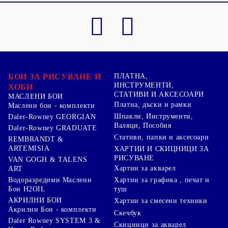
БОИ ЗА РИСУВАНЕ И
ПЛАТНА,
ИНСТРУМЕНТИ,
ХОБИ
СТАТИВИ И АКСЕСОАРИ
МАСЛЕНИ БОИ
Платна, дъски и рамки
Маслени бои - комплекти
Шпакли, Инструменти,
Daler-Rowney GEORGIAN
Валяци, Пособия
Daler-Rowney GRADUATE
Стативи, папки и аксесоари
REMBRANDT &
ARTEMISIA
ХАРТИИ И СКИЦНИЦИ ЗА
РИСУВАНЕ
VAN GOGH & TALENS
Хартии за акварел
ART
Хартии за графика , печат и
Водоразредими Маслени
туш
Бои H2OIL
АКРИЛНИ БОИ
Хартии за смесени техники
Акрилни Бои - комплекти
Скечбук
Daler Rowney SYSTEM 3 &
Скицници за акварел