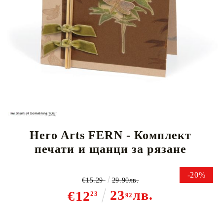
Tweet
Hero Arts FERN - Комплект
печати и щанци за рязане
-20%
€15.29
29.90лв.
23
лв.
€12
23
92