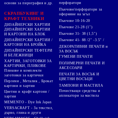
перфоратори
основи за пирография и др.
Пънчове/перфоратори за
СКРАПБУКИНГ И
оформяне на ъгъл
КРАФТ ТЕХНИКИ
Пънчове 10-16-20
ДИЗАЙНЕРСКИ ХАРТИИ
Пънчове 21-28 (1")
ДИЗАЙНЕРСКИ ХАРТИИ
Пънчове 31- 38 (1,5")
И КАРТОНИ НА БЛОК
Пънчове 41- 88 /2" -3.5" /
ДИЗАЙНЕРСКИ ХАРТИИ /
КАРТОНИ НА БРОЙКА
ДЕКОРАТИВНИ ПЕЧАТИ и
ДИЗАЙНЕРСКИ ТЕФТЕРИ
ЗА ВОСЪК
И БЕЛЕЖНИЦИ
ГУМЕНИ ПЕЧАТИ
ХАРТИИ, ЗАГОТОВКИ ЗА
ПОЛИМЕРНИ ПЕЧАТИ И
КАРТИЧКИ, ПЛИКОВЕ
АКСЕСОАРИ
Пликове и комплекти
ПЕЧАТИ ЗА ВОСЪК И
заготовки за картички
ЦВЕТНИ ВОСЪЦИ
Перлени , Металик , Брокат
ТАМПОНИ И МАСТИЛА
картони и хартии
Почистващи средства и
Цветни и крафт картони /
апликатори за мастила
хартии
MEMENTO - Dye Ink Japan
VERSACRAFT - За текстил,
дърво, глина и други