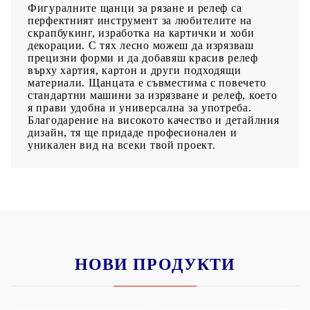
Фигуралните щанци за рязане и релеф са
перфектният инструмент за любителите на
скрапбукинг, изработка на картички и хоби
декорации. С тях лесно можеш да изрязваш
прецизни форми и да добавяш красив релеф
върху хартия, картон и други подходящи
материали. Щанцата е съвместима с повечето
стандартни машини за изрязване и релеф, което
я прави удобна и универсална за употреба.
Благодарение на високото качество и детайлния
дизайн, тя ще придаде професионален и
уникален вид на всеки твой проект.
НОВИ ПРОДУКТИ