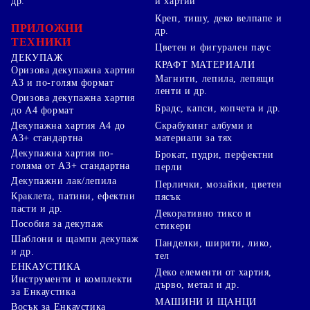
др.
и хартии
Креп, тишу, деко велпапе и
ПРИЛОЖНИ
др.
ТЕХНИКИ
Цветен и фигурален паус
ДЕКУПАЖ
КРАФТ МАТЕРИАЛИ
Оризова декупажна хартия
Магнити, лепила, лепящи
А3 и по-голям формат
ленти и др.
Оризова декупажна хартия
Брадс, капси, копчета и др.
до А4 формат
Скрабукинг албуми и
Декупажна хартия А4 до
материали за тях
А3+ стандартна
Декупажна хартия по-
Брокат, пудри, перфектни
голяма от А3+ стандартна
перли
Декупажни лак/лепила
Перлички, мозайки, цветен
Краклета, патини, ефектни
пясък
пасти и др.
Декоративно тиксо и
Пособия за декупаж
стикери
Шаблони и щампи декупаж
Панделки, ширити, лико,
и др.
тел
ЕНКАУСТИКА
Деко елементи от хартия,
Инструменти и комплекти
дърво, метал и др.
за Енкаустика
МАШИНИ И ЩАНЦИ
Восък за Енкаустика