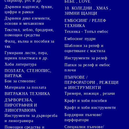
стиропор, pvc и др.
БЕБЕ , LOVE
Дървени надписи, букви,
10. КОЛЕДНИ , XMAS ,
цифри и рамки
ЗИМНИ ЩАНЦИ
Дървени деко елементи,
ЕМБОСИНГ / РЕЛЕФ
основи и механизми
ТЕХНИКА
Текстил, зебло, бродерия,
Техника - Топъл ембос
помощни средства
Ембосинг пудри
Филц, вълна и пособия за
Шаблони за релеф и
тях
оцветяване с мастила
Гумирани листи, пера,
Инструменти за релеф
шринк пластмаса и др.
Хоби литература
Папки за релеф и ембос
плочи
ПОЗЛАТА, СТЕНОПИС,
ВИТРАЖ
ПЪНЧОВЕ /
Бои за стенопис
ПЕРФОРАТОРИ , РЕЖЕЩИ
Материали за позлата
и ИНСТРУМЕНТИ
Тримери, ножици , резачи
ВИТРАЖНА ТЕХНИКА
ДЪРВОРЕЗБА,
Крафт и хоби пособия
ПИРОГРАФИЯ И
Крафт и хоби инструменти
ЛИНОГРАВЮРА
Бордюрни пънчове/
Инструменти за дърворезба
перфоратори
и линогравюра
Специални пънчове/
Помощни средства и