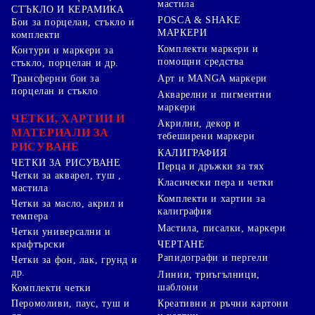
мастила
СТЪКЛО И КЕРАМИКА
POSCA & SHAKE
Бои за порцелан, стъкло и
МАРКЕРИ
комплекти
Комплекти маркери и
Контури и маркери за
помощни средства
стъкло, порцелан и др.
Арт и MANGA маркери
Трансферни бои за
порцелан и стъкло
Акварелни и пигментни
маркери
ЧЕТКИ, ХАРТИИ И
Акрилни, декор и
МАТЕРИАЛИ ЗА
тебеширени маркери
РИСУВАНЕ
КАЛИГРАФИЯ
ЧЕТКИ ЗА РИСУВАНЕ
Перца и дръжки за тях
Четки за акварел, туш ,
Класически пера и четки
мастила
Комплекти и хартии за
Четки за масло, акрил и
калиграфия
темпера
Мастила, писалки, маркери
Четки универсални и
ЧЕРТАНЕ
крафтърски
Рапидографи и пергели
Четки за фон, лак, грунд и
др.
Линии, триъгълници,
шаблони
Комплекти четки
Перомоливи, паус, туш и
Креативни и ръчни картони