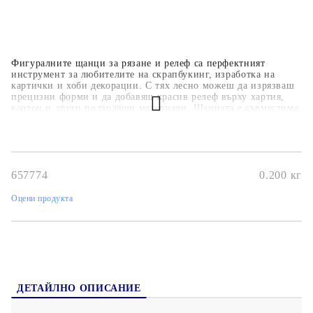
Фигуралните щанци за рязане и релеф са перфектният
инструмент за любителите на скрапбукинг, изработка на
картички и хоби декорации. С тях лесно можеш да изрязваш
прецизни форми и да добавяш красив релеф върху хартия,
картон и други подходящи материали. Щанцата е съвместима
с повечето стандартни машини за изрязване и релеф, което я
прави удобна и универсална за употреба. Благодарение на
високото качество и детайлния дизайн, тя ще придаде
професионален и уникален вид на всеки твой проект.
657774
0.200
кг
Оцени продукта
ДЕТАЙЛНО ОПИСАНИЕ